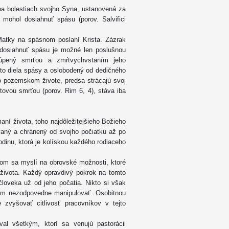
na bolestiach svojho Syna, ustanovená za
mohol dosiahnuť spásu (porov. Salvifici
Matky na spásnom poslaní Krista. Zázrak
 dosiahnuť spásu je možné len poslušnou
pený smrťou a zmŕtvychvstaním jeho
hto diela spásy a oslobodený od dedičného
ho pozemskom živote, predsa strácajú svoj
tovou smrťou (porov. Rim 6, 4), stáva iba
ní života, toho najdôležitejšieho Božieho
ovaný a chránený od svojho počiatku až po
rodinu, ktorá je kolískou každého rodiaceho
ičom sa myslí na obrovské možnosti, ktoré
života. Každý opravdivý pokrok na tomto
človeka už od jeho počatia. Nikto si však
ním nezodpovedne manipulovať. Osobitnou
e zvyšovať citlivosť pracovníkov v tejto
al všetkým, ktorí sa venujú pastorácii