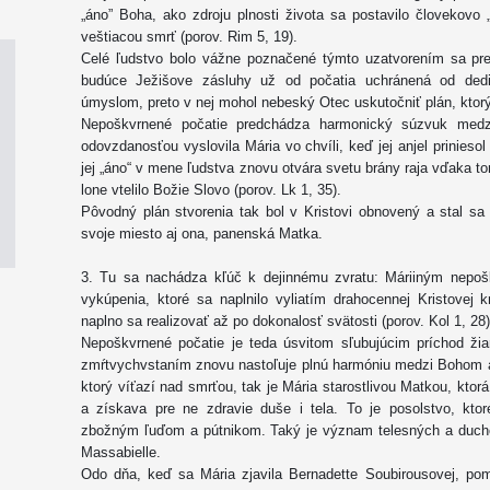
„áno” Boha, ako zdroju plnosti života sa postavilo človekovo
veštiacou smrť (porov. Rim 5, 19).
Celé ľudstvo bolo vážne poznačené týmto uzatvorením sa pr
budúce Ježišove zásluhy už od počatia uchránená od ded
úmyslom, preto v nej mohol nebeský Otec uskutočniť plán, ktorý
Nepoškvrnené počatie predchádza harmonický súzvuk medz
odovzdanosťou vyslovila Mária vo chvíli, keď jej anjel prinieso
jej „áno“ v mene ľudstva znovu otvára svetu brány raja vďaka 
lone vtelilo Božie Slovo (porov. Lk 1, 35).
Pôvodný plán stvorenia tak bol v Kristovi obnovený a stal sa
svoje miesto aj ona, panenská Matka.
3. Tu sa nachádza kľúč k dejinnému zvratu: Máriiným nepoš
vykúpenia, ktoré sa naplnilo vyliatím drahocennej Kristovej 
naplno sa realizovať až po dokonalosť svätosti (porov. Kol 1, 28)
Nepoškvrnené počatie je teda úsvitom sľubujúcim príchod žia
zmŕtvychvstaním znovu nastoľuje plnú harmóniu medzi Bohom a 
ktorý víťazí nad smrťou, tak je Mária starostlivou Matkou, ktor
a získava pre ne zdravie duše i tela. To je posolstvo, ktor
zbožným ľuďom a pútnikom. Taký je význam telesných a duchov
Massabielle.
Odo dňa, keď sa Mária zjavila Bernadette Soubirousovej, po