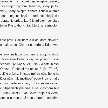
 zdravie. Tie najprekvapujúcejšie zázraky
iu so svojím Synom Ježišom, ktorý je tou
ätý, ktorý svojím tieňom zahalil okamih
 sa k nej utiekajú. I keď nezískajú dar
obrátenie srdca, ktoré je zdrojom pokoja a
štolmi Kristovho kríža, ktorý je symbolom
rpenie patrí k dejinám a k osudom človeka,
ako inak to dokáže, ak nie vďaka Kristovmu
ie svoj najhlbší význam a svoju spásnu
v tajomstve Boha, ktorý sa prijatím našej
hriechom“ (2 Kor 5, 21). Na Golgote niesol
tcovi: „Prečo si ma opustil?“ (Mt 27, 46).
šie otázky. Kristus trpí za nás: berie na
 dáva nám tak možnosť podeliť sa o naše
va prostriedkom spásy. Preto môže veriaci
v utrpeniach pre vás a na vlastnom tele
Cirkev“ (Kol 1, 24). Bolesť prijatá s vierou
sneho utrpenia. Utrpenia, ktoré neodníma