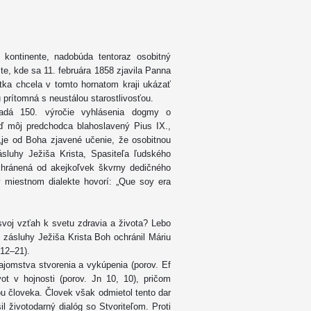
kontinente, nadobúda tentoraz osobitný
e, kde sa 11. februára 1858 zjavila Panna
tka chcela v tomto hornatom kraji ukázať
 prítomná s neustálou starostlivosťou.
padá 150. výročie vyhlásenia dogmy o
ď môj predchodca blahoslavený Pius IX.,
 „je od Boha zjavené učenie, že osobitnou
luhy Ježiša Krista, Spasiteľa ľudského
chránená od akejkoľvek škvrny dedičného
v miestnom dialekte hovorí: „Que soy era
svoj vzťah k svetu zdravia a života? Lebo
e zásluhy Ježiša Krista Boh ochránil Máriu
 12–21).
omstva stvorenia a vykúpenia (porov. Ef
ot v hojnosti (porov. Jn 10, 10), pričom
ou človeka. Človek však odmietol tento dar
l životodarný dialóg so Stvoriteľom. Proti