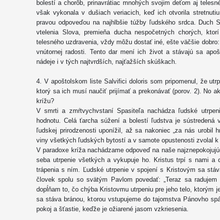
bolestí a chorôb, prinavrátiac mnohých svojim deťom aj telesné
však vykonala v dušiach veriacich, keď ich otvorila stretnut
pravou odpoveďou na najhlbšie túžby ľudského srdca. Duch Sv
vtelenia Slova, premieňa ducha nespočetných chorých, ktorí
telesného uzdravenia, vždy môžu dostať iné, ešte väčšie dobro: 
vnútornej radosti. Tento dar mení ich život a stávajú sa apo
nádeje i v tých najtvrdších, najťažších skúškach.
4. V apoštolskom liste Salvifici doloris som pripomenul, že ut
ktorý sa ich musí naučiť prijímať a prekonávať (porov. 2). No 
krížu?
V smrti a zmŕtvychvstaní Spasiteľa nachádza ľudské utrpen
hodnotu. Celá ťarcha súžení a bolestí ľudstva je sústredená 
ľudskej prirodzenosti uponížil, až sa nakoniec „za nás urobil 
viny všetkých ľudských bytostí a v samote opustenosti zvolal k O
V paradoxe kríža nachádzame odpoveď na naše najznepokojujúcej
seba utrpenie všetkých a vykupuje ho. Kristus trpí s nami a
trápenia s ním. Ľudské utrpenie v spojení s Kristovým sa stá
človek spolu so svätým Pavlom povedať: „Teraz sa radujem 
dopĺňam to, čo chýba Kristovmu utrpeniu pre jeho telo, ktorým je 
sa stáva bránou, ktorou vstupujeme do tajomstva Pánovho spá
pokoj a šťastie, keďže je ožiarené jasom vzkriesenia.