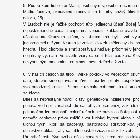
5. Pod krížom ticho trpí Mária, osobitným spôsobom účastná 
Matku ľudstva, pripravená orodovať za to, aby každý človek 
doloris, 25).
V Lurdoch nie je ťažké pochopiť túto jedinečnú účasť Božej 
nepoškvrneného počatia pripomína veriacim základnú pravdu:
účasťou na Otcovom pláne, v ktorom má byť svet vykú
jednorodeného Syna. Krstom je veriaci človek začlenený do to
hriechu. Hoci choroba a smrť zostávajú naďalej prítomné v je
negatívny význam. Vo svetle viery sa smrť tela, porazená Kris
nevyhnutným prechodom do plnosti nesmrteľného života.
6. V našich časoch sa urobili veľké pokroky vo vedeckom skúma
daru, ktorého sme správcami. Źivot musí byť prijatý, rešpekt
svoj prirodzený koniec. Pritom je rovnako potrebné starať sa o 
sa života.
Dnes sa neprestajne hovorí o tzv. genetickom inžinierstve, pr
ponúka veda pri zásahoch do samotných prameňov, základov 
poli možno len podporiť, pokiaľ rešpektuje práva a dôstojnosť 
nemôže osobovať právo zničiť život ľudskej bytosti alebo s 
úlohou tých, ktorí sa zaoberajú pastoráciou zdravotníkov, j
chúlostivej oblasti, aby sa cítili neustále viazaní slúžiť životu.
Pri príležitosti Svetového dňa chorých by som rád poďakov