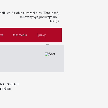
halil ich. A z oblaku zaznel hlas: "Toto je môj
milovaný Syn, počúvajte ho.""
Mk 9, 7
ova
Masmédiá
Správy
A PAVLA II.
HORÝCH