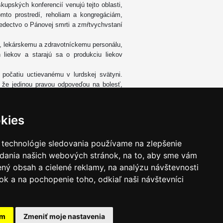
kupských konferencií venujú tejto oblasti,
to prostredí, reholiam a kongregáciám,
edectvo o Pánovej smrti a zmŕtvychvstaní
v, lekárskemu a zdravotníckemu personálu,
iekov a starajú sa o produkciu liekov
počatiu uctievanému v lurdskej svätyni.
že jedinou pravou odpoveďou na bolesť,
l z mŕtvych.
orí sa zúčastnia na slávení Svetového dňa
kies
 technológie sledovania používame na zlepšenie
adania našich webových stránok, na to, aby sme vám
ný obsah a cielené reklamy, na analýzu návštevnosti
k a na pochopenie toho, odkiaľ naši návštevníci
am
Zmeniť moje nastavenia
takt
|
Ochrana osobných udajov
|
Hľadať