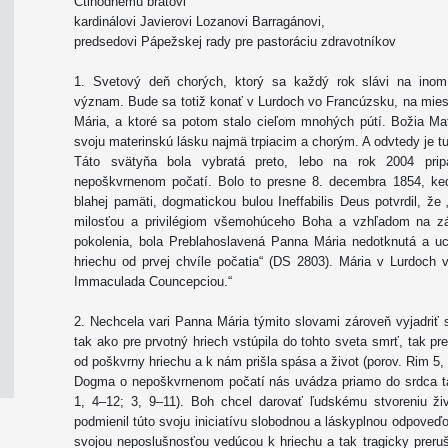
Ctihodnému bratovi
kardinálovi Javierovi Lozanovi Barragánovi,
predsedovi Pápežskej rady pre pastoráciu zdravotníkov
1. Svetový deň chorých, ktorý sa každý rok slávi na inom 
význam. Bude sa totiž konať v Lurdoch vo Francúzsku, na miest
Mária, a ktoré sa potom stalo cieľom mnohých pútí. Božia Ma
svoju materinskú lásku najmä trpiacim a chorým. A odvtedy je tu
Táto svätyňa bola vybratá preto, lebo na rok 2004 pri
nepoškvrnenom počatí. Bolo to presne 8. decembra 1854, ke
blahej pamäti, dogmatickou bulou Ineffabilis Deus potvrdil, že
milosťou a privilégiom všemohúceho Boha a vzhľadom na zás
pokolenia, bola Preblahoslavená Panna Mária nedotknutá a u
hriechu od prvej chvíle počatia“ (DS 2803). Mária v Lurdoch 
Immaculada Councepciou.“
2. Nechcela vari Panna Mária týmito slovami zároveň vyjadriť 
tak ako pre prvotný hriech vstúpila do tohto sveta smrť, tak pr
od poškvrny hriechu a k nám prišla spása a život (porov. Rim 5,
Dogma o nepoškvrnenom počatí nás uvádza priamo do srdca taj
1, 4–12; 3, 9–11). Boh chcel darovať ľudskému stvoreniu živ
podmienil túto svoju iniciatívu slobodnou a láskyplnou odpoveď
svojou neposlušnosťou vedúcou k hriechu a tak tragicky preruši