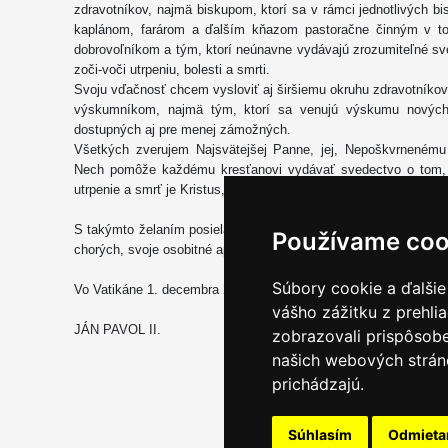
zdravotníkov, najmä biskupom, ktorí sa v rámci jednotlivých bis
kaplánom, farárom a ďalším kňazom pastoračne činným v tom
dobrovoľníkom a tým, ktorí neúnavne vydávajú zrozumiteľné sv
zoči-voči utrpeniu, bolesti a smrti.
Svoju vďačnosť chcem vysloviť aj širšiemu okruhu zdravotníko
výskumníkom, najmä tým, ktorí sa venujú výskumu nových l
dostupných aj pre menej zámožných.
Všetkých zverujem Najsvätejšej Panne, jej, Nepoškvrnenému 
Nech pomôže každému kresťanovi vydávať svedectvo o tom, 
utrpenie a smrť je Kristus, náš Pán, ktorý pre nás zomrel a vsta
S takýmto želaním posielam Vám, ctihodný brat, a všetkým, kt
Používame coo
chorých, svoje osobitné apoštolské požehnanie.
Súbory cookie a ďalšie
Vo Vatikáne 1. decembra 2003
vášho zážitku z prehli
JÁN PAVOL II.
zobrazovali prispôsobe
našich webových stráno
prichádzajú.
Súhlasím
Odmiet
Email servis
|
Kon