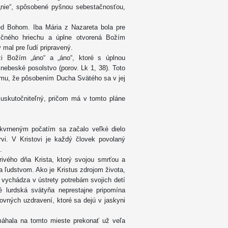
 „nie“, spôsobené pyšnou sebestačnosťou,
ed Bohom. Iba Mária z Nazareta bola pre
ičného hriechu a úplne otvorená Božím
 mal pre ľudí pripravený.
i Božím „áno“ a „áno“, ktoré s úplnou
l nebeské posolstvo (porov. Lk 1, 38). Toto
tomu, že pôsobením Ducha Svätého sa v jej
 uskutočniteľný, pričom má v tomto pláne
kvrneným počatím sa začalo veľké dielo
krvi. V Kristovi je každý človek povolaný
.
rivého dňa Krista, ktorý svojou smrťou a
ľudstvom. Ako je Kristus zdrojom života,
á vychádza v ústrety potrebám svojich detí
é lurdská svätyňa neprestajne pripomína
ných uzdravení, ktoré sa dejú v jaskyni
máhala na tomto mieste prekonať už veľa