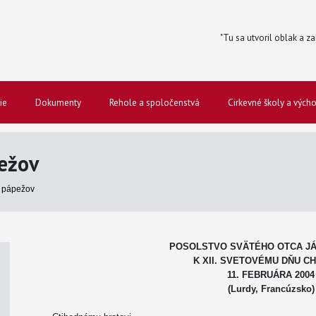
"Tu sa utvoril oblak a za
ie
Dokumenty
Rehole a spoločenstvá
Cirkevné školy a vých
ežov
 pápežov
POSOLSTVO SVÄTÉHO OTCA JÁN
K XII. SVETOVÉMU DŇU C
11. FEBRUÁRA 2004
(Lurdy, Francúzsko)