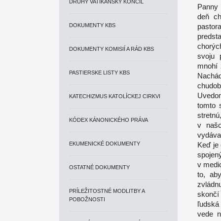
DRUHÝ VATIKÁNSKY KONCIL
Panny 
deň ch
DOKUMENTY KBS
pastor
predst
chorýc
DOKUMENTY KOMISIÍ A RÁD KBS
svoju 
mnohí 
PASTIERSKE LISTY KBS
Nachád
chudob
Uvedom
KATECHIZMUS KATOLÍCKEJ CIRKVI
tomto 
stretnú
KÓDEX KÁNONICKÉHO PRÁVA
v našo
vydáva
EKUMENICKÉ DOKUMENTY
Keď je
spojen
v medi
OSTATNÉ DOKUMENTY
to, ab
zvládnu
PRÍLEŽITOSTNÉ MODLITBY A
skončí
POBOŽNOSTI
ľudská
vede n