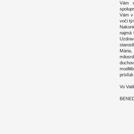
Vám c
spolup
Vám v 
voči tým
Nakoni
najmä 
Uzdrav
staros
Mária,
milosr
duchov
modlit
prísľub
Vo Vat
BENED