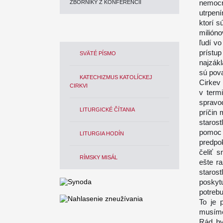
nemocn
ZBORNÍKY Z KONFERENCIÍ
utrpen
ktorí 
milióno
ľudí v
prístu
SVÄTÉ PÍSMO
najzákl
sú pova
KATECHIZMUS KATOLÍCKEJ
Cirkev 
CIRKVI
v term
spravod
LITURGICKÉ ČÍTANIA
príčin
starost
pomoc 
LITURGIA HODÍN
predpok
čeliť s
RÍMSKY MISÁL
ešte ra
staros
poskyt
potrebu
To je 
musíme 
Rád by