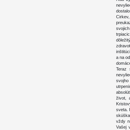
nevyli
dostalo
Cirkev
preuka
svojich
trpiaci
dôleži
zdravo
inštit
a na od
domácej
Teraz 
nevyli
svojho
utrpen
absolú
život,
Kristo
sveta. 
skúška
vždy n
Vašej v