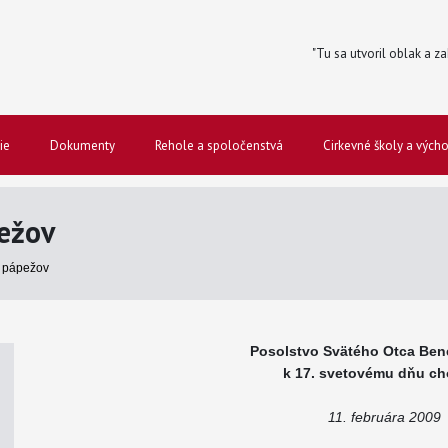
"Tu sa utvoril oblak a za
ie
Dokumenty
Rehole a spoločenstvá
Cirkevné školy a vých
ežov
 pápežov
Posolstvo Svätého Otca Bene
k 17. svetovému dňu ch
11. februára 2009