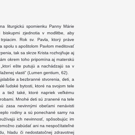
 na liturgickú spomienku Panny Márie
 biskupmi zjednotia v modlitbe, aby
i trpiacim. Rok sv. Pavla, ktorý práve
a a spolu s apoštolom Pavlom meditovať
penia, tak sa skrze Krista rozhojňuje aj
 nám okrem toho pripomína aj materskú
, „ktorí ešte putujú a nachádzajú sa v
aženej vlasti“ (Lumen gentium, 62).
slabšie a bezbranné stvorenia, deti, a
alé ľudské bytosti, ktoré na svojom tele
, a tiež také, ktoré napriek veľkému
orobami. Mnohé deti sú zranené na tele
 sú zasa nevinnými obeťami nenávisti
a teplo rodiny a sú ponechané samy na
neužívajú ich nevinnosť, spôsobujúc im
 Nemožno zabúdať ani na nespočítateľné
u, hladu či nedostatočnej zdravotnej