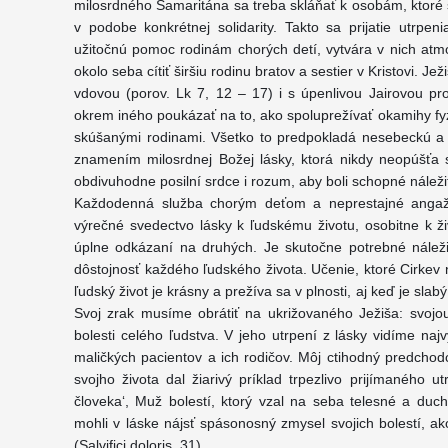
milosrdného Samaritána sa treba skláňať k osobám, ktoré
v podobe konkrétnej solidarity. Takto sa prijatie utrp
užitočnú pomoc rodinám chorých detí, vytvára v nich at
okolo seba cítiť širšiu rodinu bratov a sestier v Kristovi. 
vdovou (porov. Lk 7, 12 – 17) i s úpenlivou Jairovou p
okrem iného poukázať na to, ako spoluprežívať okamihy fy
skúšanými rodinami. Všetko to predpokladá nesebeckú a 
znamením milosrdnej Božej lásky, ktorá nikdy neopúšťa 
obdivuhodne posilní srdce i rozum, aby boli schopné náležit
Každodenná služba chorým deťom a neprestajné angažov
výrečné svedectvo lásky k ľudskému životu, osobitne k ži
úplne odkázaní na druhých. Je skutočne potrebné náleži
dôstojnosť každého ľudského života. Učenie, ktoré Cirkev
ľudský život je krásny a prežíva sa v plnosti, aj keď je sla
Svoj zrak musíme obrátiť na ukrižovaného Ježiša: svojo
bolesti celého ľudstva. V jeho utrpení z lásky vidíme na
maličkých pacientov a ich rodičov. Môj ctihodný predchod
svojho života dal žiarivý príklad trpezlivo prijímaného utr
človeka‘, Muž bolestí, ktorý vzal na seba telesné a duch
mohli v láske nájsť spásonosný zmysel svojich bolestí, a
(Salvifici doloris, 31).