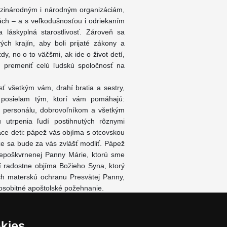
dzinárodným i národným organizáciám,
nách – a s veľkodušnosťou i odriekaním
 láskyplná starostlivosť. Zároveň sa
ých krajín, aby boli prijaté zákony a
dy, no o to väčšmi, ak ide o život detí,
 premeniť celú ľudskú spoločnosť na
ť všetkým vám, drahí bratia a sestry,
v posielam tým, ktorí vám pomáhajú:
 personálu, dobrovoľníkom a všetkým
 utrpenia ľudí postihnutých rôznymi
ce deti: pápež vás objíma s otcovskou
 že sa bude za vás zvlášť modliť. Pápež
Nepoškvrnenej Panny Márie, ktorú sme
í radostne objíma Božieho Syna, ktorý
ých materskú ochranu Presvätej Panny,
osobitné apoštolské požehnanie.
kies