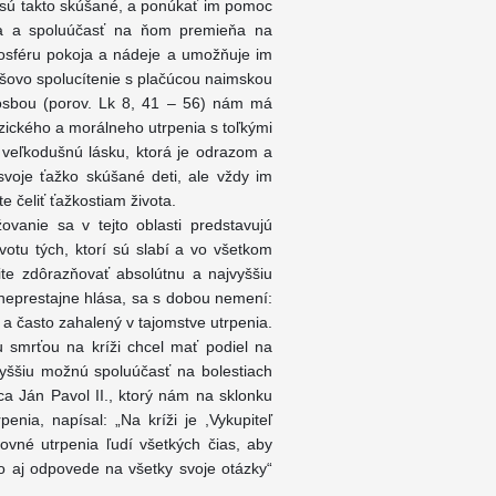
 sú takto skúšané, a ponúkať im pomoc
enia a spoluúčasť na ňom premieňa na
mosféru pokoja a nádeje a umožňuje im
Ježišovo spolucítenie s plačúcou naimskou
rosbou (porov. Lk 8, 41 – 56) nám má
zického a morálneho utrpenia s toľkými
veľkodušnú lásku, ktorá je odrazom a
svoje ťažko skúšané deti, ale vždy im
e čeliť ťažkostiam života.
anie sa v tejto oblasti predstavujú
votu tých, ktorí sú slabí a vo všetkom
te zdôrazňovať absolútnu a najvyššiu
 neprestajne hlása, sa s dobou nemení:
bý a často zahalený v tajomstve utrpenia.
u smrťou na kríži chcel mať podiel na
jvyššiu možnú spoluúčasť na bolestiach
ca Ján Pavol II., ktorý nám na sklonku
penia, napísal: „Na kríži je ,Vykupiteľ
ovné utrpenia ľudí všetkých čias, aby
ko aj odpovede na všetky svoje otázky“