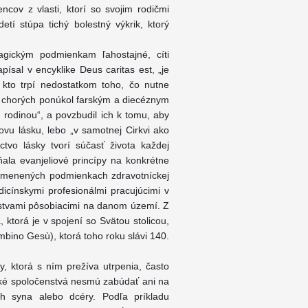
ncov z vlasti, ktorí so svojim rodičmi
tí stúpa tichý bolestný výkrik, ktorý
agickým podmienkam ľahostajné, cíti
ísal v encyklike Deus caritas est, „je
, kto trpí nedostatkom toho, čo nutne
eň chorých ponúkol farským a diecéznym
u rodinou“, a povzbudil ich k tomu, aby
novu lásku, lebo „v samotnej Cirkvi ako
ctvo lásky tvorí súčasť života každej
ňala evanjeliové princípy na konkrétne
i zmenených podmienkach zdravotníckej
dicínskymi profesionálmi pracujúcimi v
nstvami pôsobiacimi na danom území. Z
, ktorá je v spojení so Svätou stolicou,
bino Gesù), ktorá toho roku slávi 140.
y, ktorá s ním prežíva utrpenia, často
ké spoločenstvá nesmú zabúdať ani na
h syna alebo dcéry. Podľa príkladu