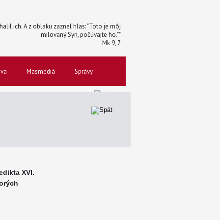
halil ich. A z oblaku zaznel hlas: "Toto je môj
milovaný Syn, počúvajte ho.""
Mk 9, 7
ova
Masmédiá
Správy
dikta XVI.
orých