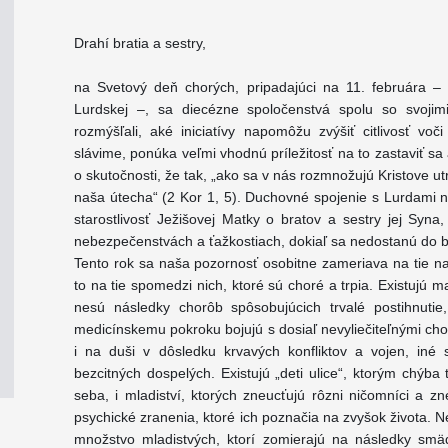
Drahí bratia a sestry,
na Svetový deň chorých, pripadajúci na 11. februára –
Lurdskej –, sa diecézne spoločenstvá spolu so svojimi
rozmýšľali, aké iniciatívy napomôžu zvýšiť citlivosť voč
slávime, ponúka veľmi vhodnú príležitosť na to zastaviť s
o skutočnosti, že tak, „ako sa v nás rozmnožujú Kristove utr
naša útecha“ (2 Kor 1, 5). Duchovné spojenie s Lurdami
starostlivosť Ježišovej Matky o bratov a sestry jej Syna
nebezpečenstvách a ťažkostiach, dokiaľ sa nedostanú do bl
Tento rok sa naša pozornosť osobitne zameriava na tie naj
to na tie spomedzi nich, ktoré sú choré a trpia. Existujú m
nesú následky chorôb spôsobujúcich trvalé postihnutie
medicínskemu pokroku bojujú s dosiaľ nevyliečiteľnými ch
i na duši v dôsledku krvavých konfliktov a vojen, iné
bezcitných dospelých. Existujú „deti ulice“, ktorým chýb
seba, i mladiství, ktorých zneucťujú rôzni ničomníci a z
psychické zranenia, ktoré ich poznačia na zvyšok života.
množstvo mladistvých, ktorí zomierajú na následky smäd