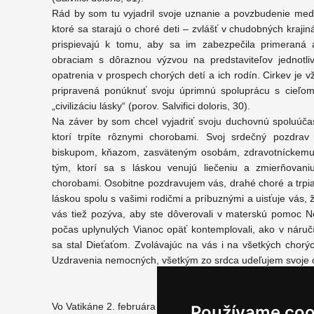
Rád by som tu vyjadril svoje uznanie a povzbudenie me
ktoré sa starajú o choré deti – zvlášť v chudobných kraji
prispievajú k tomu, aby sa im zabezpečila primeraná a
obraciam s dôraznou výzvou na predstaviteľov jednotliv
opatrenia v prospech chorých detí a ich rodín. Cirkev je vž
pripravená ponúknuť svoju úprimnú spoluprácu s cieľom
„civilizáciu lásky“ (porov. Salvifici doloris, 30).
Na záver by som chcel vyjadriť svoju duchovnú spoluúčas
ktorí trpíte rôznymi chorobami. Svoj srdečný pozdra
biskupom, kňazom, zasväteným osobám, zdravotníckemu
tým, ktorí sa s láskou venujú liečeniu a zmierňovaniu
chorobami. Osobitne pozdravujem vás, drahé choré a trpia
láskou spolu s vašimi rodičmi a príbuznými a uisťuje vás,
vás tiež pozýva, aby ste dôverovali v materskú pomoc 
počas uplynulých Vianoc opäť kontemplovali, ako v náruč
sa stal Dieťaťom. Zvolávajúc na vás i na všetkých chor
Uzdravenia nemocných, všetkým zo srdca udeľujem svoje 
Vo Vatikáne 2. februára 2009
Používame coo