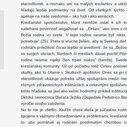
starostlivosti, a rovnako ani na malých exulantov a uteče
hľadajú lepšie podmienky na život. Od všetkých týchto de
apeluje na naše svedomie – ako ľudí i ako veriacich.
Kresťanské spoločenstvo, ktoré nemôže ostať k ich tr
naliehavú povinnosť angažovať sa. „Cirkev,“ ako som v nap
Božia rodina vo svete. V tejto rodine nesmie byť nikto
potrebuje“ (25). Preto si vrúcne želám, aby aj Svetový d
rodinám príležitosť čoraz lepšie si uvedomiť, že sú „Božo
vo svojich obciach, štvrtiach či mestách dávali pocítiť Pá
rodine nesmie nijaký člen trpieť núdzu“ (tamže). Svede
kresťanskej komunity. Už od počiatku totiž Cirkev premie
skutky, ako to čítame v Skutkoch apoštolov. Dnes sa pr
starostlivosti ukazuje potreba užšej spolupráce medzi me
rôznych zdravotníckych inštitúciách a cirkevnými spoloče
tohto hľadiska sa javí ako veľmi hodnotný príklad inštitúcia
Detská nemocnica Dieťaťa Ježiša (Ospedale Pediatrico Bam
výročie svojho založenia.
No to nie je všetko. Keďže choré dieťa je súčasťou rodin
spojené s vážnymi obmedzeniami a problémami, kresťans
to, aby pomáhali aj rodinám postihnutým chorobou ic