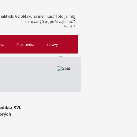
halil ich. A z oblaku zaznel hlas: "Toto je môj
milovaný Syn, počúvajte ho.""
Mk 9, 7
ova
Masmédiá
Správy
dikta XVI.
orých