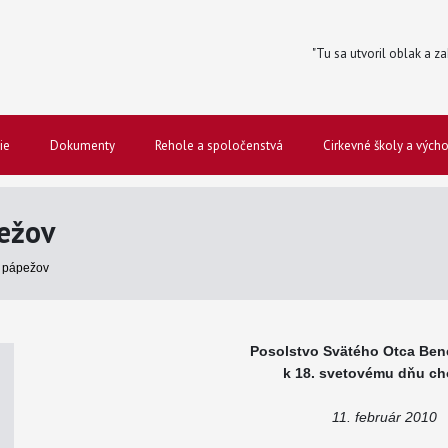
"Tu sa utvoril oblak a za
ie
Dokumenty
Rehole a spoločenstvá
Cirkevné školy a vých
ežov
 pápežov
Posolstvo Svätého Otca Bene
k 18. svetovému dňu ch
11. február 2010