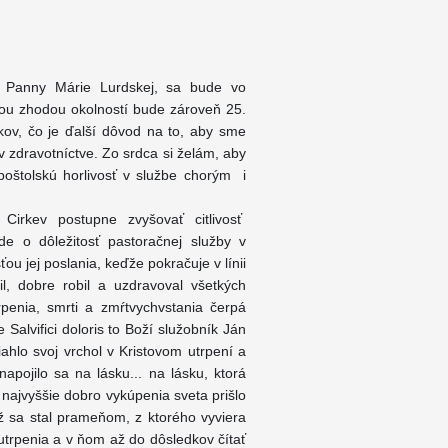
ej Panny Márie Lurdskej, sa bude vo
tnou zhodou okolností bude zároveň 25.
kov, čo je ďalší dôvod na to, aby sme
v zdravotníctve. Zo srdca si želám, aby
apoštolskú horlivosť v službe chorým i
irkev postupne zvyšovať citlivosť
de o dôležitosť pastoračnej služby v
ťou jej poslania, keďže pokračuje v línii
il, dobre robil a uzdravoval všetkých
penia, smrti a zmŕtvychvstania čerpá
 Salvifici doloris to Boží služobník Ján
iahlo svoj vrchol v Kristovom utrpení a
pojilo sa na lásku... na lásku, ktorá
o najvyššie dobro vykúpenia sveta prišlo
íž sa stal prameňom, z ktorého vyviera
trpenia a v ňom až do dôsledkov čítať