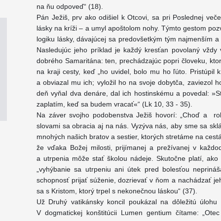
na ňu odpoveď“ (18).
Pán Ježiš, prv ako odišiel k Otcovi, sa pri Poslednej večer
lásky na kríži – a umyl apoštolom nohy. Týmto gestom pozva
logiku lásky, dávajúcej sa predovšetkým tým najmenším a 
Nasledujúc jeho príklad je každý kresťan povolaný vždy v 
dobrého Samaritána: ten, prechádzajúc popri človeku, ktor
na kraji cesty, keď „ho uvidel, bolo mu ho ľúto. Pristúpil
a obviazal mu ich; vyložil ho na svoje dobytča, zaviezol 
deň vyňal dva denáre, dal ich hostinskému a povedal: »Sta
zaplatím, keď sa budem vracať«“ (Lk 10, 33 - 35).
Na záver svojho podobenstva Ježiš hovorí: „Choď a rob
slovami sa obracia aj na nás. Vyzýva nás, aby sme sa skl
mnohých našich bratov a sestier, ktorých stretáme na ces
že vďaka Božej milosti, prijímanej a prežívanej v každ
a utrpenia môže stať školou nádeje. Skutočne platí, ako 
„vyhýbanie sa utrpeniu ani útek pred bolesťou neprináš
schopnosť prijať súženie, dozrievať v ňom a nachádzať je
sa s Kristom, ktorý trpel s nekonečnou láskou“ (37).
Už Druhý vatikánsky koncil poukázal na dôležitú úlohu Cir
V dogmatickej konštitúcii Lumen gentium čítame: „Otec 