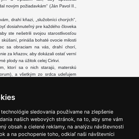
dal novým požiadavkám“ (Ján Pavol II.,
ám, drahí kňazi, „služobníci chorých“,
 byť dosiahnuteľný pre každého človeka
 ste nešetrili svojou starostlivosťou
o skúšaní, prináša bohaté ovocie milosti
ec sa obraciam na vás, drahí chorí,
enie za kňazov, aby dokázali ostať verní
é plody na úžitok celej Cirkvi.
, ktorí sa o nich starajú, materskú
morum), a všetkým zo srdca udeľujem
kies
 technológie sledovania používame na zlepšenie
adania našich webových stránok, na to, aby sme vám
ný obsah a cielené reklamy, na analýzu návštevnosti
k a na pochopenie toho, odkiaľ naši návštevníci