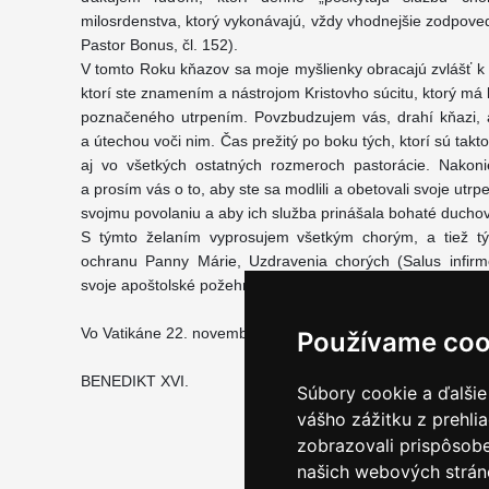
milosrdenstva, ktorý vykonávajú, vždy vhodnejšie zodpove
Pastor Bonus, čl. 152).
V tomto Roku kňazov sa moje myšlienky obracajú zvlášť k v
ktorí ste znamením a nástrojom Kristovho súcitu, ktorý má
poznačeného utrpením. Povzbudzujem vás, drahí kňazi, aby
a útechou voči nim. Čas prežitý po boku tých, ktorí sú takt
aj vo všetkých ostatných rozmeroch pastorácie. Nakoni
a prosím vás o to, aby ste sa modlili a obetovali svoje utrp
svojmu povolaniu a aby ich služba prinášala bohaté duchovn
S týmto želaním vyprosujem všetkým chorým, a tiež tým
ochranu Panny Márie, Uzdravenia chorých (Salus infir
svoje apoštolské požehnanie.
Vo Vatikáne 22. novembra 2009, na slávnosť Krista Kráľa
Používame coo
BENEDIKT XVI.
Súbory cookie a ďalšie
vášho zážitku z prehli
zobrazovali prispôsobe
našich webových stráno