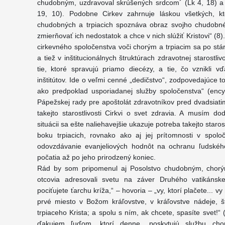
chudobným, uzdravoval skrúšených srdcom´ (Lk 4, 18) a ,h
19, 10). Podobne Cirkev zahrnuje láskou všetkých, k
chudobných a trpiacich spoznáva obraz svojho chudobné
zmierňovať ich nedostatok a chce v nich slúžiť Kristovi“ (
cirkevného spoločenstva voči chorým a trpiacim sa po stá
a tiež v inštitucionálnych štruktúrach zdravotnej starost
tie, ktoré spravujú priamo diecézy, a tie, čo vznikli 
inštitútov. Ide o veľmi cenné „dedičstvo“, zodpovedajúce t
ako predpoklad usporiadanej služby spoločenstva“ (encyk
Pápežskej rady pre apoštolát zdravotníkov pred dvadsiatim
takejto starostlivosti Cirkvi o svet zdravia. A musím dod
situácii sa ešte naliehavejšie ukazuje potreba takejto starost
boku trpiacich, rovnako ako aj jej prítomnosti v spol
odovzdávanie evanjeliových hodnôt na ochranu ľudského
počatia až po jeho prirodzený koniec.
Rád by som pripomenul aj Posolstvo chudobným, chorým 
otcovia adresovali svetu na záver Druhého vatikánskeh
pociťujete ťarchu kríža,“ – hovoria – „vy, ktorí plačete... 
prvé miesto v Božom kráľovstve, v kráľovstve nádeje, šť
trpiaceho Krista; a spolu s ním, ak chcete, spasíte svet!“ 
ďakujem ľuďom, ktorí denne „poskytujú službu cho