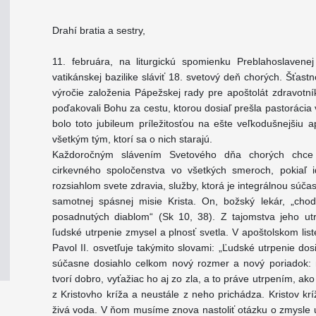
Drahí bratia a sestry,
11. februára, na liturgickú spomienku Preblahoslaven
vatikánskej bazilike sláviť 18. svetový deň chorých. Šťas
výročie založenia Pápežskej rady pre apoštolát zdravotní
poďakovali Bohu za cestu, ktorou dosiaľ prešla pastorácia 
bolo toto jubileum príležitosťou na ešte veľkodušnejšiu 
všetkým tým, ktorí sa o nich starajú.
Každoročným slávením Svetového dňa chorých chce C
cirkevného spoločenstva vo všetkých smeroch, pokiaľ i
rozsiahlom svete zdravia, služby, ktorá je integrálnou súčas
samotnej spásnej misie Krista. On, božský lekár, „chod
posadnutých diablom“ (Sk 10, 38). Z tajomstva jeho utr
ľudské utrpenie zmysel a plnosť svetla. V apoštolskom liste
Pavol II. osvetľuje takýmito slovami: „Ľudské utrpenie dos
súčasne dosiahlo celkom nový rozmer a nový poriadok: na
tvorí dobro, vyťažiac ho aj zo zla, a to práve utrpením, ak
z Kristovho kríža a neustále z neho prichádza. Kristov kr
živá voda. V ňom musíme znova nastoliť otázku o zmysle u