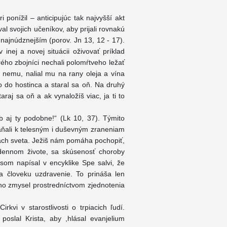
i ponížil – anticipujúc tak najvyšší akt
l svojich učeníkov, aby prijali rovnakú
najnúdznejším (porov. Jn 13, 12 - 17).
inej a novej situácii oživovať príklad
ého zbojníci nechali polomŕtveho ležať
 k nemu, nalial mu na rany oleja a vína
ho do hostinca a staral sa oň. Na druhý
raj sa oň a ak vynaložíš viac, ja ti to
 aj ty podobne!“ (Lk 10, 37). Týmito
áňali k telesným i duševným zraneniam
tách sveta. Ježiš nám pomáha pochopiť,
odennom živote, sa skúsenosť choroby
som napísal v encyklike Spe salvi, že
a človeku uzdravenie. To prináša len
ho zmysel prostredníctvom zjednotenia
kvi v starostlivosti o trpiacich ľudí.
poslal Krista, aby ,hlásal evanjelium