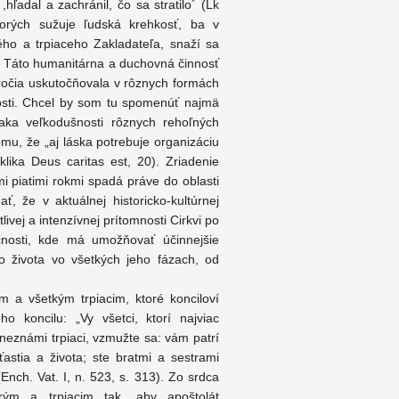
ľadal a zachránil, čo sa stratilo´ (Lk
torých sužuje ľudská krehkosť, ba v
ho a trpiaceho Zakladateľa, snaží sa
8). Táto humanitárna a duchovná činnosť
ročia uskutočňovala v rôznych formách
livosti. Chcel by som tu spomenúť najmä
vďaka veľkodušnosti rôznych rehoľných
omu, že „aj láska potrebuje organizáciu
lika Deus caritas est, 20). Zriadenie
i piatimi rokmi spadá práve do oblasti
ať, že v aktuálnej historicko-kultúrnej
livej a intenzívnej prítomnosti Cirkvi po
očnosti, kde má umožňovať účinnejšie
 života vo všetkých jeho fázach, od
a všetkým trpiacim, ktoré konciloví
o koncilu: „Vy všetci, ktorí najviac
vy neznámi trpiaci, vzmužte sa: vám patrí
astia a života; ste bratmi a sestrami
(Ench. Vat. I, n. 523, s. 313). Zo srdca
rým a trpiacim tak, aby apoštolát