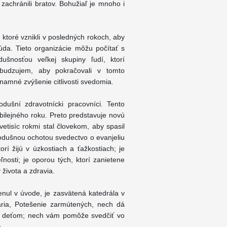
 zachránili bratov. Bohužiaľ je mnoho i
toré vznikli v posledných rokoch, aby
úda. Tieto organizácie môžu počítať s
ušnosťou veľkej skupiny ľudí, ktorí
zbudzujem, aby pokračovali v tomto
amné zvýšenie citlivosti svedomia.
dušní zdravotnícki pracovníci. Tento
ilejného roku. Preto predstavuje novú
vetisíc rokmi stal človekom, aby spasil
ľkodušnou ochotou svedectvo o evanjeliu
orí žijú v úzkostiach a ťažkostiach; je
ľnosti; je oporou tých, ktorí zanietene
života a zdravia.
enul v úvode, je zasvätená katedrála v
ria, Potešenie zarmútených, nech dá
m deťom; nech vám pomôže svedčiť vo
.