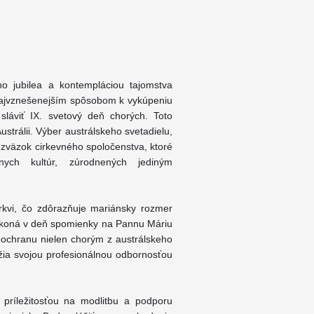
o jubilea a kontempláciou tajomstva
 najvznešenejším spôsobom k vykúpeniu
1 sláviť IX. svetový deň chorých. Toto
strálii. Výber austrálskeho svetadielu,
 zväzok cirkevného spoločenstva, ktoré
nych kultúr, zúrodnených jediným
rkvi, čo zdôrazňuje mariánsky rozmer
e koná v deň spomienky na Pannu Máriu
 ochranu nielen chorým z austrálskeho
lúžia svojou profesionálnou odbornosťou
príležitosťou na modlitbu a podporu