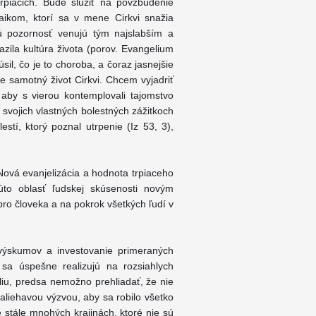
 trpiacich. Bude slúžiť na povzbudenie
ikom, ktorí sa v mene Cirkvi snažia
ú pozornosť venujú tým najslabším a
azila kultúra života (porov. Evangelium
sil, čo je to choroba, a čoraz jasnejšie
 samotný život Cirkvi. Chcem vyjadriť
h, aby s vierou kontemplovali tajomstvo
 svojich vlastných bolestných zážitkoch
stí, ktorý poznal utrpenie (Iz 53, 3),
ová evanjelizácia a hodnota trpiaceho
túto oblasť ľudskej skúsenosti novým
ro človeka a na pokrok všetkých ľudí v
 výskumov a investovanie primeraných
 sa úspešne realizujú na rozsiahlych
iu, predsa nemožno prehliadať, že nie
aliehavou výzvou, aby sa robilo všetko
 stále mnohých krajinách, ktoré nie sú