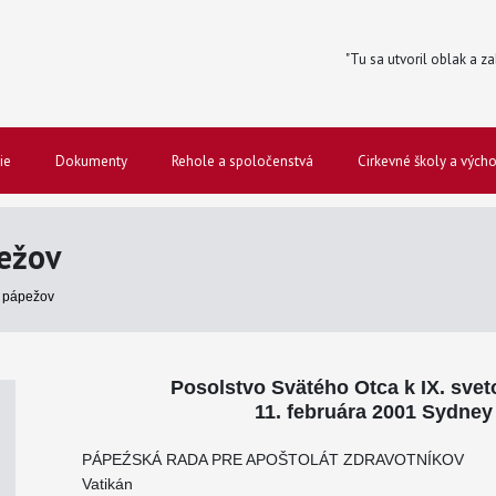
"Tu sa utvoril oblak a za
ie
Dokumenty
Rehole a spoločenstvá
Cirkevné školy a vých
ežov
 pápežov
Posolstvo Svätého Otca k IX. sv
11. februára 2001 Sydney 
PÁPEŹSKÁ RADA PRE APOŠTOLÁT ZDRAVOTNÍKOV
Vatikán