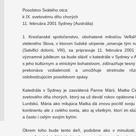
Posolstvo Svätého otca
k IX. svetovému dňu chorých
11. februára 2001 Sydney (Austrália)
1. Kresťanské spoločenstvo, obohatené milosťou Veľkéh
vteleného Slova, v ktorom ľudské utrpenie „smeruje tým
(Salvifici doloris, VIII), sa pripravuje 11. februára 200
významné jubileum sa bude sláviť v katedrále v Sydney v Au
s jeho kultúrnym a etnickým bohatstvom, zdôrazňuje tesný
prekonáva vzdialenosti a umožňuje stretnutie rôz
oslobodzujúcim posolstvom spásy.
Katedrála v Sydney je zasvätená Panne Márii, Matke Ci
svetového dňa chorých, ktorý sa už deväť rokov opätovn
Lurdskú. Mária ako milujúca Matka dá znovu pocítiť svoju
kontinentu ale z celého sveta, ako aj všetkým, ktorí im s
a často i celým svojím bytím.
Okrem toho bude tento deň, podobne ako v minulosti, 