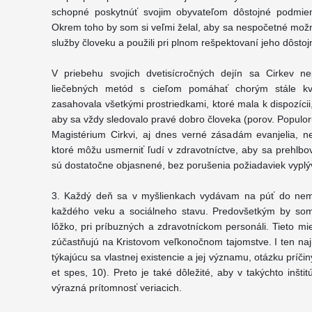
schopné poskytnúť svojim obyvateľom dôstojné podmien
Okrem toho by som si veľmi želal, aby sa nespočetné možn
služby človeku a použili pri plnom rešpektovaní jeho dôstojn
V priebehu svojich dvetisícročných dejín sa Cirkev ne
liečebných metód s cieľom pomáhať chorým stále kval
zasahovala všetkými prostriedkami, ktoré mala k dispozíci
aby sa vždy sledovalo pravé dobro človeka (porov. Populor
Magistérium Cirkvi, aj dnes verné zásadám evanjelia, ne
ktoré môžu usmerniť ľudí v zdravotníctve, aby sa prehlbov
sú dostatočne objasnené, bez porušenia požiadaviek vypl
3. Každý deň sa v myšlienkach vydávam na púť do nemoc
každého veku a sociálneho stavu. Predovšetkým by som 
lôžko, pri príbuzných a zdravotníckom personáli. Tieto mie
zúčastňujú na Kristovom veľkonočnom tajomstve. I ten najn
týkajúcu sa vlastnej existencie a jej významu, otázku príči
et spes, 10). Preto je také dôležité, aby v takýchto inšti
výrazná prítomnosť veriacich.