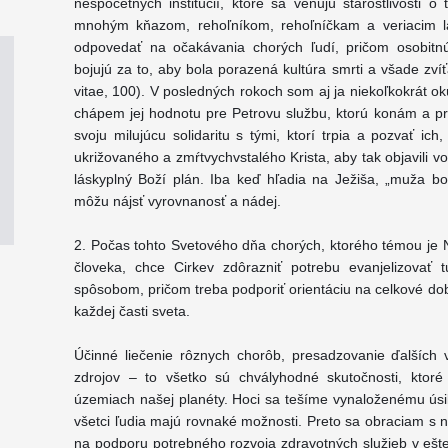
nespočetných inštitúcií, ktoré sa venujú starostlivosti o
mnohým kňazom, rehoľníkom, rehoľníčkam a veriacim la
odpovedať na očakávania chorých ľudí, pričom osobitn
bojujú za to, aby bola porazená kultúra smrti a všade zvíť
vitae, 100). V posledných rokoch som aj ja niekoľkokrát okú
chápem jej hodnotu pre Petrovu službu, ktorú konám a pre
svoju milujúcu solidaritu s tými, ktorí trpia a pozvať ic
ukrižovaného a zmŕtvychvstalého Krista, aby tak objavili vo
láskyplný Boží plán. Iba keď hľadia na Ježiša, „muža bole
môžu nájsť vyrovnanosť a nádej.
2. Počas tohto Svetového dňa chorých, ktorého témou je N
človeka, chce Cirkev zdôrazniť potrebu evanjelizovať 
spôsobom, pričom treba podporiť orientáciu na celkové dob
každej časti sveta.
Účinné liečenie rôznych chorôb, presadzovanie ďalších
zdrojov – to všetko sú chvályhodné skutočnosti, ktoré
územiach našej planéty. Hoci sa tešíme vynaloženému úsil
všetci ľudia majú rovnaké možnosti. Preto sa obraciam s n
na podporu potrebného rozvoja zdravotných služieb v ešte