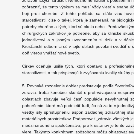
zdravotníckych štruktúr. Nemožno nehľadieť s potešením n
zdôrazniť, že tento výskum sa musí vždy viesť v snahe 
boji proti chorobe. Z tohto pohľadu sa stále viac hovorí
starostlivosti, čiže o takej, ktorá je zameraná na biologi
potreby chorého a tých, ktorí sú okolo neho. Predovšetkým 
chirurgických zákrokov je potrebné, aby sa klinické skúš
jednotlivcovi a s jasným uvedomením si rizík a v dôsle
Kresťanskí odborníci sú v tejto oblasti povolaní svedčiť 
doň vierou vnášať nové svetlo.
Cirkev oceňuje úsilie tých, ktorí obetavo a profesioná
starostlivosti, a tak prispievajú k zvyšovaniu kvality služb
5. Rovnaké rozdelenie dobier predstavuje podľa Stvoriteľovh
zdravia: treba konečne skončiť s pretrvávajúcou nespra
oblastiach zbavuje veľkú časť populácie nevyhnutnej zdr
pohoršenie, ktoré má podnietiť ľudí, čo sú za to v jednotli
všetky sily sprístupneniu aspoň základnej zdravotnej star
materiálnych prostriedkov. Podporovať „zdravie všetkých 
medzinárodného spoločenstva; pre kresťanov je tento záv
viere. Takýmto konkrétnym spôsobom môžu ohlasovať evan