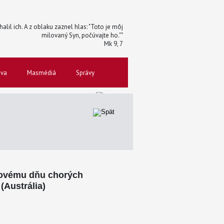
halil ich. A z oblaku zaznel hlas: "Toto je môj
milovaný Syn, počúvajte ho.""
Mk 9, 7
ova
Masmédiá
Správy
etovému dňu chorých
(Austrália)