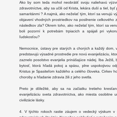
Ako by som teda mohol neobrátiť svoju naliehavú výz
zdravotníctve, aby sa učili od Krista, lekára duší a tiel, b
samaritánmi ? A najmä, ako neželať tým, ktorí sa venujú v
objavení vhodných prostriedkov na posilnenie celkového z
následkov zla? Okrem toho, ako neželať tým, ktorí sa venu
boli pozorní k potrebám trpiacich a spájali pri vyko
ľudskosťou?
Nemocnice, ústavy pre starých a chorých a každý dom, v
predstavujú výsadné prostredie pre novú evanjelizáciu, kt
zaznelo posolstvo evanjelia prinášajúce nádej. Iba Ježiš,
bytosť, ktorá hľadá pokoj a spásu, plne uspokojivou od
Kristus je Spasiteľom každého a celého človeka. Cirkev h
choroby a hľadanie zdravia žili z jeho svetla.
Preto je dôležité, aby sa na začiatku tretieho kresťa
evanjelizáciu sveta zdravotníctva, ako miesta osobitne
civilizácie lásky.
4. V týchto rokoch rastie záujem o vedecký výskum v m