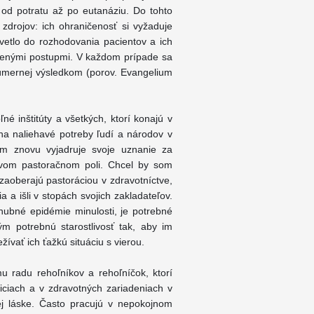
 od potratu až po eutanáziu. Do tohto
zdrojov: ich ohraničenosť si vyžaduje
svetlo do rozhodovania pacientov a ich
ečenými postupmi. V každom prípade sa
eúmernej výsledkom (porov. Evangelium
né inštitúty a všetkých, ktorí konajú v
na naliehavé potreby ľudí a národov v
im znovu vyjadruje svoje uznanie za
tlivom pastoračnom poli. Chcel by som
zaoberajú pastoráciou v zdravotníctve,
 a išli v stopách svojich zakladateľov.
hubné epidémie minulosti, je potrebné
m potrebnú starostlivosť tak, aby im
vať ich ťažkú situáciu s vierou.
 radu rehoľníkov a rehoľníčok, ktorí
iciach a v zdravotných zariadeniach v
vej láske. Často pracujú v nepokojnom