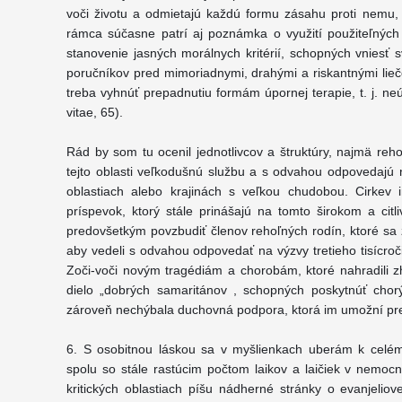
voči životu a odmietajú každú formu zásahu proti nemu,
rámca súčasne patrí aj poznámka o využití použiteľných 
stanovenie jasných morálnych kritérií, schopných vniesť 
poručníkov pred mimoriadnymi, drahými a riskantnými li
treba vyhnúť prepadnutiu formám úpornej terapie, t. j. n
vitae, 65).
Rád by som tu ocenil jednotlivcov a štruktúry, najmä rehoľ
tejto oblasti veľkodušnú službu a s odvahou odpovedajú 
oblastiach alebo krajinách s veľkou chudobou. Cirkev 
príspevok, ktorý stále prinášajú na tomto širokom a ci
predovšetkým povzbudiť členov rehoľných rodín, ktoré sa 
aby vedeli s odvahou odpovedať na výzvy tretieho tisícročia
Zoči-voči novým tragédiám a chorobám, ktoré nahradili z
dielo „dobrých samaritánov , schopných poskytnúť chorý
zároveň nechýbala duchovná podpora, ktorá im umožní preží
6. S osobitnou láskou sa v myšlienkach uberám k celému
spolu so stále rastúcim počtom laikov a laičiek v nemocn
kritických oblastiach píšu nádherné stránky o evanjelio