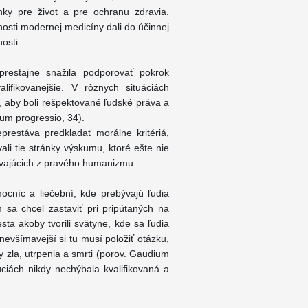
ky pre život a pre ochranu zdravia.
osti modernej medicíny dali do účinnej
osti.
prestajne snažila podporovať pokrok
ifikovanejšie. V rôznych situáciách
i, aby boli rešpektované ľudské práva a
um progressio, 34).
prestáva predkladať morálne kritériá,
ali tie stránky výskumu, ktoré ešte nie
ývajúcich z pravého humanizmu.
níc a liečební, kde prebývajú ľudia
sa chcel zastaviť pri pripútaných na
sta akoby tvorili svätyne, kde sa ľudia
evšímavejší si tu musí položiť otázku,
ny zla, utrpenia a smrti (porov. Gaudium
túciách nikdy nechýbala kvalifikovaná a