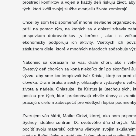
prostredí konfliktov a vojen a každý deň riskujú život, aby
tých, ktorí kvôli svojej službe evanjeliu života zomierajú.
Chcel by som tiež spomenúť mnohé nevládne organizácie, k
prišli na pomoc tým, na ktorých sa v oblasti zdravia zab
príspevkom dobrovoľníkov „v teréne , ako i s veľkod
ekonomicky podporujú ich aktivity. Všetkých ich pov
záslužnom diele, ktoré v mnohých národoch spôsobuje význ
Nakoniec sa obraciam na vás, drahí chorí, ako i veľko
Svetový deň chorých sa koná niekoľko dní po skončení Jub
výzvu, aby sme kontemplovali tvár Krista, ktorý sa pred d
človeka. Drahí bratia a sestry, ohlasujte a vydávajte s ve
života a nádeje. Ohlasujte, že Kristus je útechou tých, kt
posilou pre tých, ktorí prekonávajú chvíle únavy a zranite
pracujú s cieľom zabezpečiť pre všetkých lepšie podmienky 
Zverujem vás Márii, Matke Cirkvi, ktorej, ako som pripom
Sydney, ideálne centrum IX. svetového dňa chorých. Má
pocítiť svoju materskú ochranu všetkým svojim skúšaný
svete o Božej láske a urobí vás živými obrazmi svojho Syna