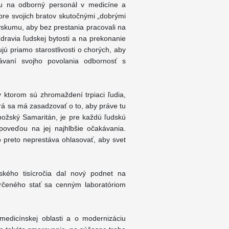
vu na odborný personál v medicíne a
yť pre svojich bratov skutočnými „dobrými
ýskumu, aby bez prestania pracovali na
dravia ľudskej bytosti a na prekonanie
jú priamo starostlivosti o chorých, aby
návaní svojho povolania odbornosť s
 ktorom sú zhromaždení trpiaci ľudia,
orá sa má zasadzovať o to, aby práve tu
 božský Samaritán, je pre každú ľudskú
poveďou na jej najhlbšie očakávania.
o preto neprestáva ohlasovať, aby svet
nského tisícročia dal nový podnet na
 určeného stať sa cenným laboratóriom
edicínskej oblasti a o modernizáciu