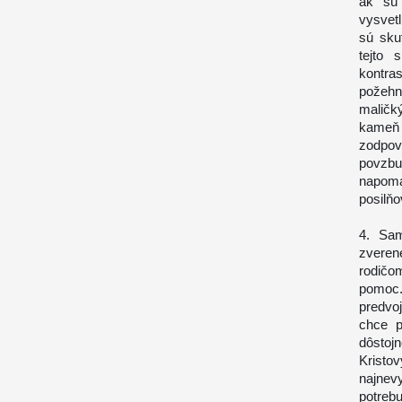
ak sú 
vysvet
sú sku
tejto 
kontras
požehná
maličk
kameň 
zodpo
povzbu
napomá
posilňo
4. Sam
zveren
rodičo
pomoc
predvo
chce p
dôstoj
Krist
najnev
potrebu