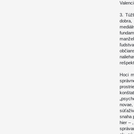
Valencii
3. Túž
dobra,
mediál
fundam
manžel
ľudstv
občian
nalieh
rešpekt
Hoci m
správn
prostr
konšta
„psych
novae
súťaži
snaha 
hier – 
správan