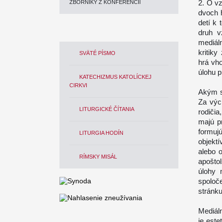
2. O v
ZBORNÍKY Z KONFERENCIÍ
dvoch 
detí k 
druh v
mediál
kritiky
SVÄTÉ PÍSMO
hrá vh
úlohu p
KATECHIZMUS KATOLÍCKEJ
CIRKVI
Akým s
Za výc
LITURGICKÉ ČÍTANIA
rodičia
majú p
formuj
LITURGIA HODÍN
objektí
alebo 
RÍMSKY MISÁL
apoštol
úlohy 
spoloče
stránku
Mediál
je este