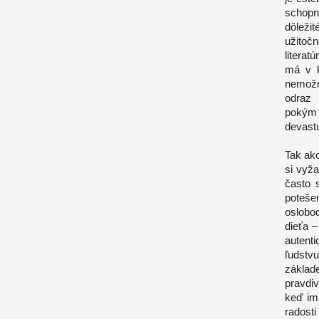
schopn
dôležit
užito
literat
má v k
nemožn
odraz 
pokým 
devastu
Tak ak
si vyža
často 
poteš
oslobo
dieťa 
autenti
ľudstv
základ
pravdiv
keď im
radosti