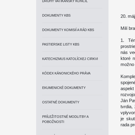
DRUHÝ VATIKÁNSKY KONCIL
DOKUMENTY KBS
20. má
Milí bra
DOKUMENTY KOMISIÍ A RÁD KBS
1. Té
PASTIERSKE LISTY KBS
prostr
nás ve
ktoré 
KATECHIZMUS KATOLÍCKEJ CIRKVI
možno 
KÓDEX KÁNONICKÉHO PRÁVA
Komple
spojen
EKUMENICKÉ DOKUMENTY
aspekt
rozvojo
Ján Pav
OSTATNÉ DOKUMENTY
tvrdia
vplyvo
PRÍLEŽITOSTNÉ MODLITBY A
je sku
POBOŽNOSTI
rada pr