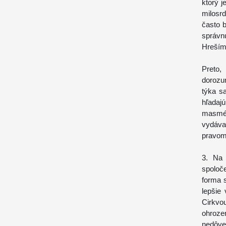
ktorý 
milosrd
často b
správn
Hreším
Preto,
dorozum
týka sa
hľadaj
masmédi
vydáva
pravom
3. Na 
spoloč
forma 
lepšie
Cirkv
ohroze
nedôve