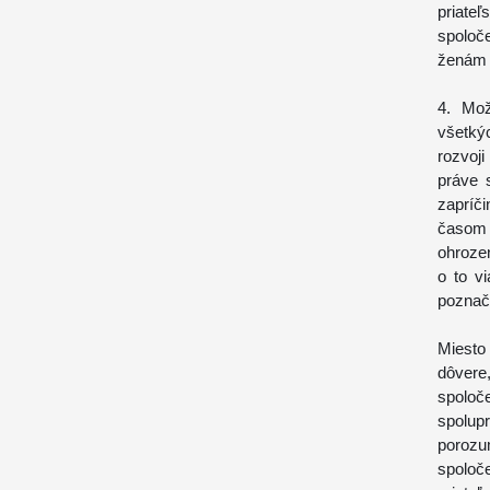
priat
spoloč
ženám d
4. Mož
všetkýc
rozvoj
práve 
zapríč
časom o
ohrozen
o to vi
poznač
Miesto
dôvere
spoloč
spolupr
poroz
spolo