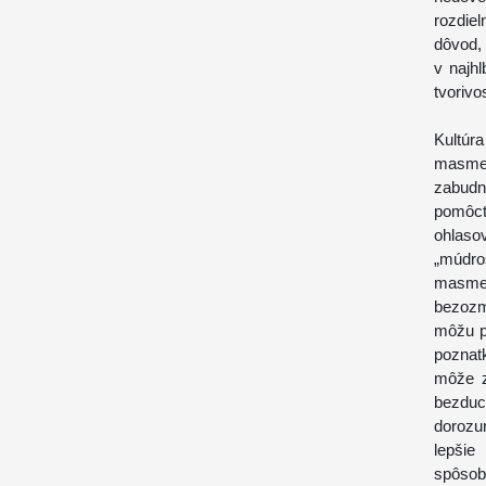
rozdiel
dôvod, 
v najhl
tvorivo
Kultú
masme
zabudn
pomôcť
ohlaso
„múdro
masme
bezozm
môžu p
poznatk
môže z
bezduc
dorozu
lepšie
spôsob