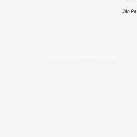
Ján Pav
KBS © 1997-2026 |
Nastavenie Cookies