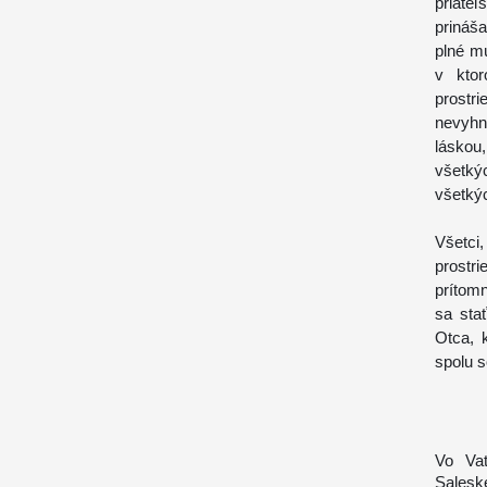
priate
prináš
plné mú
v kto
prostr
nevyhn
láskou,
všetký
všetkýc
Všetci
prost
prítomn
sa sta
Otca, 
spolu 
Vo Vat
Salesk