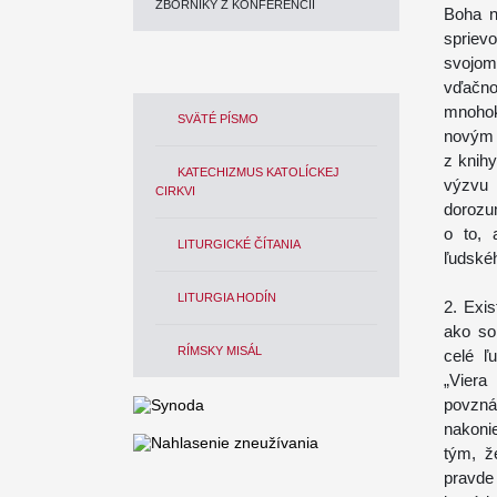
ZBORNÍKY Z KONFERENCIÍ
Boha n
sprievo
svojom
vďačno
mnohok
SVÄTÉ PÍSMO
novým s
z knihy
KATECHIZMUS KATOLÍCKEJ
výzvu
CIRKVI
dorozu
o to, 
LITURGICKÉ ČÍTANIA
ľudskéh
LITURGIA HODÍN
2. Exi
ako so
RÍMSKY MISÁL
celé ľ
„Viera
povzná
nakoni
tým, ž
pravde