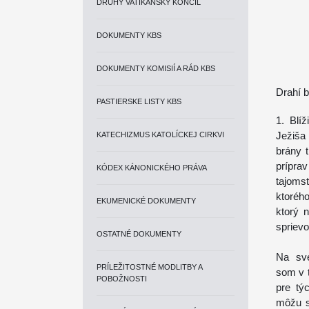
DRUHÝ VATIKÁNSKY KONCIL
DOKUMENTY KBS
DOKUMENTY KOMISIÍ A RÁD KBS
Drahí b
PASTIERSKE LISTY KBS
1. Blí
Ježiša
KATECHIZMUS KATOLÍCKEJ CIRKVI
brány 
prípra
KÓDEX KÁNONICKÉHO PRÁVA
tajoms
ktorého
EKUMENICKÉ DOKUMENTY
ktorý 
sprievo
OSTATNÉ DOKUMENTY
Na sve
PRÍLEŽITOSTNÉ MODLITBY A
som v 
POBOŽNOSTI
pre tý
môžu s