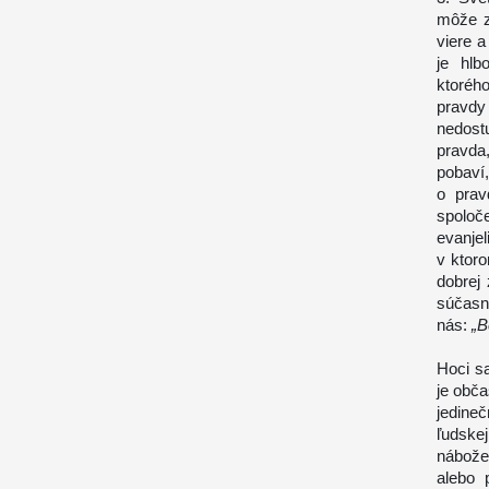
môže z
viere a
je hlb
ktoréh
pravdy
nedostu
pravda
pobaví
o prav
spolo
evanjel
v ktoro
dobrej 
súčasní
nás:
„B
Hoci s
je obč
jedineč
ľudske
nábože
alebo 