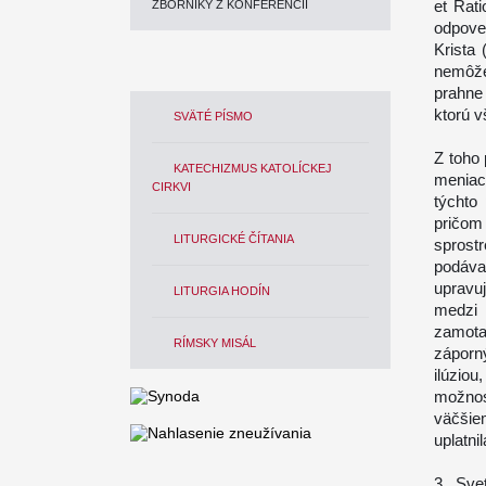
et Rat
ZBORNÍKY Z KONFERENCIÍ
odpove
Krista
nemôže
prahne
ktorú v
SVÄTÉ PÍSMO
Z toho 
KATECHIZMUS KATOLÍCKEJ
meniac
CIRKVI
týchto
pričom 
LITURGICKÉ ČÍTANIA
sprost
podáva
upravu
LITURGIA HODÍN
medzi 
zamota
RÍMSKY MISÁL
záporný
ilúzio
možnos
väčšie
uplatn
3. Sve