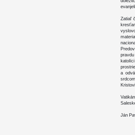
dôležit
evanjel
Zatiaľ
kresťa
vyslo
mater
nacion
Predov
pravdu 
katolí
prostri
a odvá
srdcom
Kristov
Vatiká
Salesk
Ján Pav