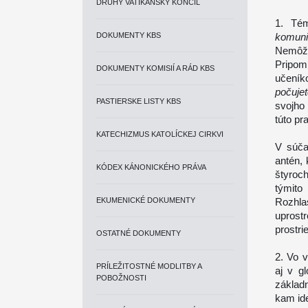
DRUHÝ VATIKÁNSKY KONCIL
1. Té
DOKUMENTY KBS
komuni
Nemôže
Pripom
DOKUMENTY KOMISIÍ A RÁD KBS
učení
počuje
PASTIERSKE LISTY KBS
svojho
túto pr
KATECHIZMUS KATOLÍCKEJ CIRKVI
V súča
antén, 
KÓDEX KÁNONICKÉHO PRÁVA
štyroc
týmito
EKUMENICKÉ DOKUMENTY
Rozhla
uprost
prostri
OSTATNÉ DOKUMENTY
2. Vo 
PRÍLEŽITOSTNÉ MODLITBY A
aj v g
POBOŽNOSTI
základ
kam id