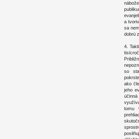
nábože
publiku
evanjel
a tvori
sa nem
dobrú z
4. Takt
tisícro
Pribli
nepozn
so st
pokrste
ako čle
jeho e
účinná
využív
tomu 
prehl
skutoč
sprost
posilň