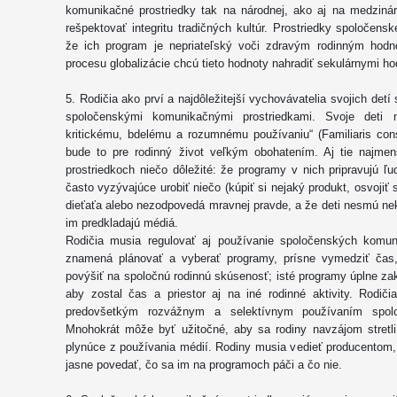
komunikačné prostriedky tak na národnej, ako aj na medzinár
rešpektovať integritu tradičných kultúr. Prostriedky spoloče
že ich program je nepriateľský voči zdravým rodinným hodn
procesu globalizácie chcú tieto hodnoty nahradiť sekulárnymi h
5. Rodičia ako prví a najdôležitejší vychovávatelia svojich detí 
spoločenskými komunikačnými prostriedkami. Svoje deti
kritickému, bdelému a rozumnému používaniu“ (Familiaris cons
bude to pre rodinný život veľkým obohatením. Aj tie najme
prostriedkoch niečo dôležité: že programy v nich pripravujú ľu
často vyzývajúce urobiť niečo (kúpiť si nejaký produkt, osvojiť
dieťaťa alebo nezodpovedá mravnej pravde, a že deti nesmú nekr
im predkladajú médiá.
Rodičia musia regulovať aj používanie spoločenských komun
znamená plánovať a vyberať programy, prísne vymedziť čas, 
povýšiť na spoločnú rodinnú skúsenosť; isté programy úplne zak
aby zostal čas a priestor aj na iné rodinné aktivity. Rodič
predovšetkým rozvážnym a selektívnym používaním spolo
Mnohokrát môže byť užitočné, aby sa rodiny navzájom stretli
plynúce z používania médií. Rodiny musia vedieť producentom
jasne povedať, čo sa im na programoch páči a čo nie.