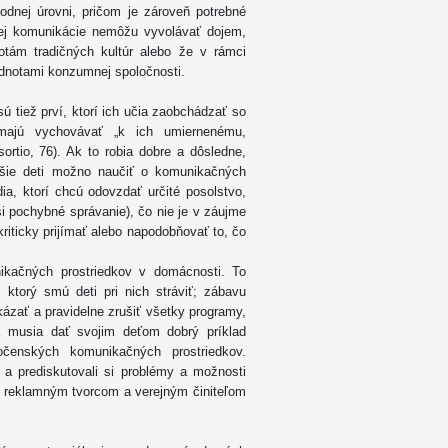
odnej úrovni, pričom je zároveň potrebné
nskej komunikácie nemôžu vyvolávať dojem,
otám tradičných kultúr alebo že v rámci
odnotami konzumnej spoločnosti.
sú tiež prví, ktorí ich učia zaobchádzať so
 majú vychovávať „k ich umiernenému,
ortio, 76). Ak to robia dobre a dôsledne,
nšie deti možno naučiť o komunikačných
dia, ktorí chcú odovzdať určité posolstvo,
 si pochybné správanie), čo nie je v záujme
iticky prijímať alebo napodobňovať to, čo
ikačných prostriedkov v domácnosti. To
ktorý smú deti pri nich stráviť; zábavu
ázať a pravidelne zrušiť všetky programy,
ia musia dať svojim deťom dobrý príklad
čenských komunikačných prostriedkov.
 a prediskutovali si problémy a možnosti
, reklamným tvorcom a verejným činiteľom