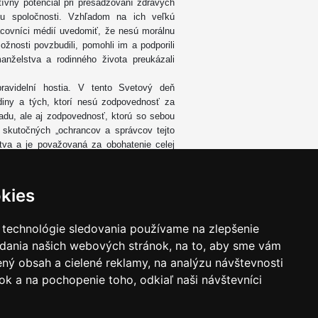
ívny potenciál pri presadzovaní zdravých
iu spoločnosti. Vzhľadom na ich veľkú
acovníci médií uvedomiť, že nesú morálnu
žnosti povzbudili, pomohli im a podporili
anželstva a rodinného života preukázali
videlní hostia. V tento Svetový deň
iny a tých, ktorí nesú zodpovednosť za
adu, ale aj zodpovednosť, ktorú so sebou
 skutočných „ochrancov a správcov tejto
tva a je považovaná za obohatenie celej
s 15. septembra 1987, 8). Kiež rodiny pri
 trvalým morálnym hodnotám a podporovať
ských komunikačných prostriedkoch zdroj
kies
 technológie sledovania používame na zlepšenie
ho
adania našich webových stránok, na to, aby sme vám
ný obsah a cielené reklamy, na analýzu návštevnosti
k a na pochopenie toho, odkiaľ naši návštevníci