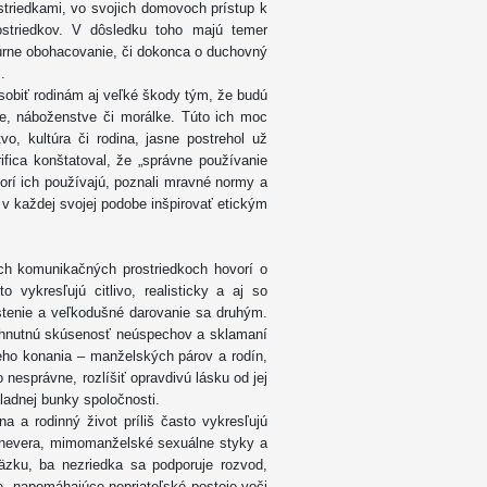
ostriedkami, vo svojich domovoch prístup k
striedkov. V dôsledku toho majú temer
túrne obohacovanie, či dokonca o duchovný
.
sobiť rodinám aj veľké škody tým, že budú
ine, náboženstve či morálke. Túto ich moc
vo, kultúra či rodina, jasne postrehol už
ifica konštatoval, že „správne používanie
orí ich používajú, poznali mravné normy a
 v každej svojej podobe inšpirovať etickým
ch komunikačných prostriedkoch hovorí o
 vykresľujú citlivo, realisticky a aj so
stenie a veľkodušné darovanie sa druhým.
yhnutnú skúsenosť neúspechov a sklamaní
ceho konania – manželských párov a rodín,
 nesprávne, rozlíšiť opravdivú lásku od jej
ladnej bunky spoločnosti.
a a rodinný život príliš často vykresľujú
 nevera, mimomanželské sexuálne styky a
zku, ba nezriedka sa podporuje rozvod,
e, napomáhajúce nepriateľské postoje voči