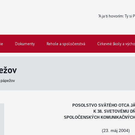
"A ja ti hovorím: Ty si
ie
Dokumenty
Rehole a spoločenstvá
Cirkevné školy a vých
ežov
 pápežov
POSOLSTVO SVÄTÉHO OTCA JÁN
K 38. SVETOVÉMU D
SPOLOČENSKÝCH KOMUNIKAČNÝCH
(23. máj 2004)