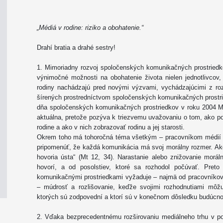
„Médiá v rodine: riziko a obohatenie.“
Drahí bratia a drahé sestry!
1. Mimoriadny rozvoj spoločenských komunikačných prostriedko
výnimočné možnosti na obohatenie života nielen jednotlivcov,
rodiny nachádzajú pred novými výzvami, vychádzajúcimi z roz
šírených prostredníctvom spoločenských komunikačných prost
dňa spoločenských komunikačných prostriedkov v roku 2004 Méd
aktuálna, pretože pozýva k triezvemu uvažovaniu o tom, ako 
rodine a ako v nich zobrazovať rodinu a jej starosti.
Okrem toho má tohoročná téma všetkým – pracovníkom médií a
pripomenúť, že každá komunikácia má svoj morálny rozmer. Ako
hovoria ústa“ (Mt 12, 34). Narastanie alebo znižovanie moráln
hovorí, a od posolstiev, ktoré sa rozhodol počúvať. Pret
komunikačnými prostriedkami vyžaduje – najmä od pracovníkov 
– múdrosť a rozlišovanie, keďže svojimi rozhodnutiami môžu
ktorých sú zodpovední a ktorí sú v konečnom dôsledku budúcnos
2. Vďaka bezprecedentnému rozširovaniu mediálneho trhu v 