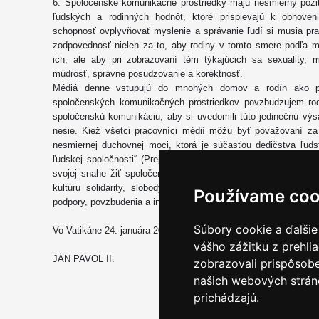
6. Spoločenské komunikačné prostriedky majú nesmierny pozit
ľudských a rodinných hodnôt, ktoré prispievajú k obnoven
schopnosť ovplyvňovať myslenie a správanie ľudí si musia pr
zodpovednosť nielen za to, aby rodiny v tomto smere podľa mo
ich, ale aby pri zobrazovaní tém týkajúcich sa sexuality, m
múdrosť, správne posudzovanie a korektnosť.
Médiá denne vstupujú do mnohých domov a rodín ako pra
spoločenských komunikačných prostriedkov povzbudzujem rod
spoločenskú komunikáciu, aby si uvedomili túto jedinečnú výs
nesie. Kiež všetci pracovníci médií môžu byť považovaní za
nesmiernej duchovnej moci, ktorá je súčasťou dedičstva ľuds
ľudskej spoločnosti“ (Prejav k pracovníkom médií, Los Angele
svojej snahe žiť spoločenstvo lásky, vychovávať mladých k
kultúru solidarity, slobody a pokoja vždy nájdu v spoločen
Používame coo
podpory, povzbudenia a inšpirácie.
Súbory cookie a ďalšie
Vo Vatikáne 24. januára 2004, na sviatok sv. Františka Saleské
vášho zážitku z prehli
JÁN PAVOL II.
zobrazovali prispôsobe
našich webových stráno
prichádzajú.