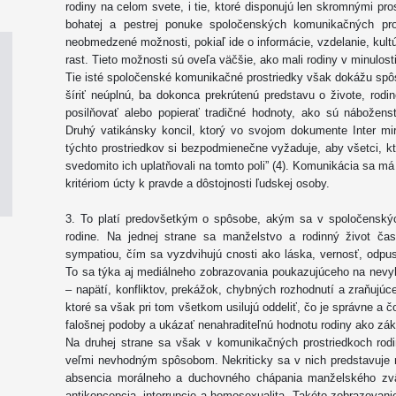
rodiny na celom svete, i tie, ktoré disponujú len skromnými pr
bohatej a pestrej ponuke spoločenských komunikačných pro
neobmedzené možnosti, pokiaľ ide o informácie, vzdelanie, kul
rast. Tieto možnosti sú oveľa väčšie, ako mali rodiny v minulosti
Tie isté spoločenské komunikačné prostriedky však dokážu spô
šíriť neúplnú, ba dokonca prekrútenú predstavu o živote, rod
posilňovať alebo popierať tradičné hodnoty, ako sú náboženst
Druhý vatikánsky koncil, ktorý vo svojom dokumente Inter mir
týchto prostriedkov si bezpodmienečne vyžaduje, aby všetci, kt
svedomito ich uplatňovali na tomto poli” (4). Komunikácia sa má
kritériom úcty k pravde a dôstojnosti ľudskej osoby.
3. To platí predovšetkým o spôsobe, akým sa v spoločenský
rodine. Na jednej strane sa manželstvo a rodinný život často
sympatiou, čím sa vyzdvihujú cnosti ako láska, vernosť, odpu
To sa týka aj mediálneho zobrazovania poukazujúceho na nev
– napätí, konfliktov, prekážok, chybných rozhodnutí a zraňujú
ktoré sa však pri tom všetkom usilujú oddeliť, čo je správne a čo
falošnej podoby a ukázať nenahraditeľnú hodnotu rodiny ako zák
Na druhej strane sa však v komunikačných prostriedkoch rodin
veľmi nevhodným spôsobom. Nekriticky sa v nich predstavuje
absencia morálneho a duchovného chápania manželského zvä
antikoncepcia, interrupcie a homosexualita. Takéto zobrazovani