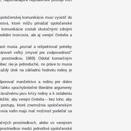
spoločenskej komunikácie musí vyústiť do
nstvá, ktoré môžu prinášať spoločenské
e komunikácie zostali skutočnými zdrojmi
lni tvorcovia, ale aj verejní činitelia a
lasti musia „poznať a rešpektovať potreby
zároveň veľký zmysel pre zodpovednosť“
prostriedkov, 1969). Odolať komerčným
bec nie je jednoduché, no práve to musia
každý útok na základnú hodnotu rodiny je
odporovať manželstvo a rodinu pre dobro
 ľahko spochybniteľné liberálne argumenty
 závažnému javu krízy rodiny a k oslabeniu
žité, aby verejní činitelia – bez toho, aby
ce postupy, ktoré znemožnia spoločenským
covia rodín majú mať možnosť podieľať sa
čných prostriedkoch, alebo vo verejnom
 prostriedkov medzi jednotlivé spoločenské