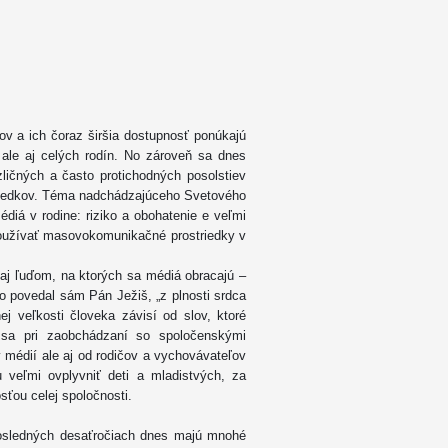
v a ich čoraz širšia dostupnosť ponúkajú
 ale aj celých rodín. No zároveň sa dnes
ličných a často protichodných posolstiev
riedkov. Téma nadchádzajúceho Svetového
iá v rodine: riziko a obohatenie e veľmi
používať masovokomunikačné prostriedky v
j ľuďom, na ktorých sa médiá obracajú –
 povedal sám Pán Ježiš, „z plnosti srdca
ej veľkosti človeka závisí od slov, ktoré
o sa pri zaobchádzaní so spoločenskými
médií ale aj od rodičov a vychovávateľov
 veľmi ovplyvniť deti a mladistvých, za
ťou celej spoločnosti.
posledných desaťročiach dnes majú mnohé