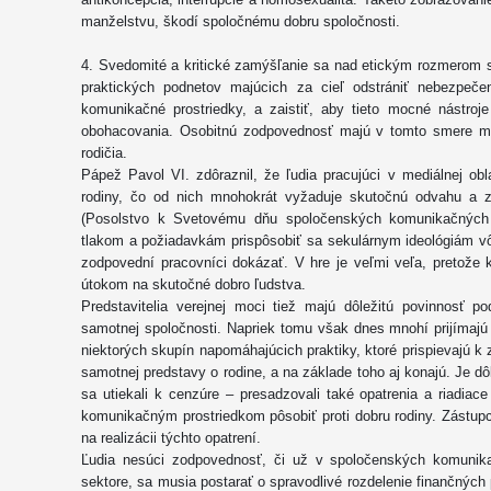
manželstvu, škodí spoločnému dobru spoločnosti.
4. Svedomité a kritické zamýšľanie sa nad etickým rozmerom 
praktických podnetov majúcich za cieľ odstrániť nebezpeče
komunikačné prostriedky, a zaistiť, aby tieto mocné nástroj
obohacovania. Osobitnú zodpovednosť majú v tomto smere mediá
rodičia.
Pápež Pavol VI. zdôraznil, že ľudia pracujúci v mediálnej ob
rodiny, čo od nich mnohokrát vyžaduje skutočnú odvahu a 
(Posolstvo k Svetovému dňu spoločenských komunikačných 
tlakom a požiadavkám prispôsobiť sa sekulárnym ideológiám vô
zodpovední pracovníci dokázať. V hre je veľmi veľa, pretože 
útokom na skutočné dobro ľudstva.
Predstavitelia verejnej moci tiež majú dôležitú povinnosť p
samotnej spoločnosti. Napriek tomu však dnes mnohí prijímajú
niektorých skupín napomáhajúcich praktiky, ktoré prispievajú k
samotnej predstavy o rodine, a na základe toho aj konajú. Je dôle
sa utiekali k cenzúre – presadzovali také opatrenia a riadia
komunikačným prostriedkom pôsobiť proti dobru rodiny. Zástup
na realizácii týchto opatrení.
Ľudia nesúci zodpovednosť, či už v spoločenských komunika
sektore, sa musia postarať o spravodlivé rozdelenie finančných