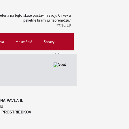
 Peter a na tejto skale postavím svoju Cirkev a
pekelné brány ju nepremôžu."
Mt 16, 18
ova
Masmédiá
Správy
A PAVLA II.
ŇU
 PROSTRIEDKOV