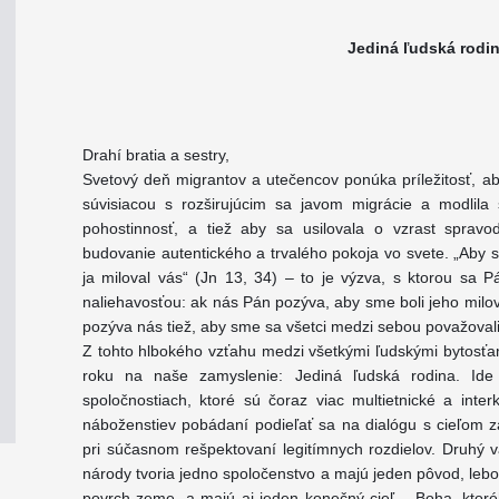
Jediná ľudská rodi
Drahí bratia a sestry,
Svetový deň migrantov a utečencov ponúka príležitosť, a
súvisiacou s rozširujúcim sa javom migrácie a modlila
pohostinnosť, a tiež aby sa usilovala o vzrast spravodl
budovanie autentického a trvalého pokoja vo svete. „Aby s
ja miloval vás“ (Jn 13, 34) – to je výzva, s ktorou sa
naliehavosťou: ak nás Pán pozýva, aby sme boli jeho milo
pozýva nás tiež, aby sme sa všetci medzi sebou považovali z
Z tohto hlbokého vzťahu medzi všetkými ľudskými bytosťam
roku na naše zamyslenie: Jediná ľudská rodina. Ide
spoločnostiach, ktoré sú čoraz viac multietnické a inter
náboženstiev pobádaní podieľať sa na dialógu s cieľom za
pri súčasnom rešpektovaní legitímnych rozdielov. Druhý va
národy tvoria jedno spoločenstvo a majú jeden pôvod, lebo
povrch zeme, a majú aj jeden konečný cieľ – Boha, ktoré