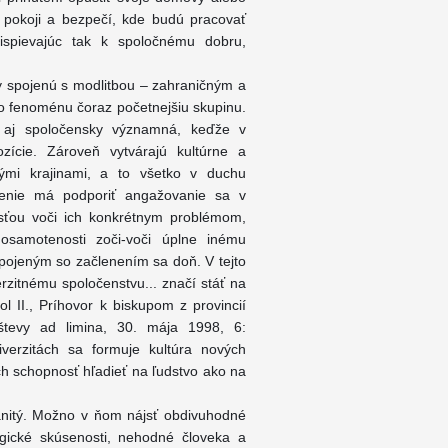
v pokoji a bezpečí, kde budú pracovať
prispievajúc tak k spoločnému dobru,
y spojenú s modlitbou – zahraničným a
o fenoménu čoraz početnejšiu skupinu.
ti aj spoločensky významná, keďže v
zície. Zároveň vytvárajú kultúrne a
ými krajinami, a to všetko v duchu
dčenie má podporiť angažovanie sa v
sťou voči ich konkrétnym problémom,
samotenosti zoči-voči úplne inému
pojeným so začlenením sa doň. V tejto
erzitnému spoločenstvu... značí stáť na
ol II., Príhovor k biskupom z provincií
tevy ad limina, 30. mája 1998, 6:
verzitách sa formuje kultúra nových
 ich schopnosť hľadieť na ľudstvo ako na
manitý. Možno v ňom nájsť obdivuhodné
agické skúsenosti, nehodné človeka a