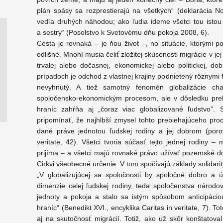
plán spásy sa rozprestierajú na všetkých“ (deklarácia No
vedľa druhých náhodou; ako ľudia ideme všetci tou istou
a sestry“ (Posolstvo k Svetovému dňu pokoja 2008, 6).
Cesta je rovnaká – je ňou život –, no situácie, ktorými 
odlišné. Mnohí musia čeliť zložitej skúsenosti migrácie v je
trvalej alebo dočasnej, ekonomickej alebo politickej, d
prípadoch je odchod z vlastnej krajiny podnietený rôznymi
nevyhnutý. A tiež samotný fenomén globalizácie cha
spoločensko-ekonomickým procesom, ale v dôsledku prek
hraníc zahŕňa aj „čoraz viac globalizované ľudstvo”
pripomínať, že najhlbší zmysel tohto prebiehajúceho proc
dané práve jednotou ľudskej rodiny a jej dobrom (porov
veritate, 42). Všetci tvoria súčasť tejto jednej rodiny – 
prijíma – a všetci majú rovnaké právo užívať pozemské do
Cirkvi všeobecné určenie. V tom spočívajú základy solidari
„V globalizujúcej sa spoločnosti by spoločné dobro a 
dimenzie celej ľudskej rodiny, teda spoločenstva národ
jednoty a pokoja a stalo sa istým spôsobom anticipác
hraníc“ (Benedikt XVI., encyklika Caritas in veritate, 7). To
aj na skutočnosť migrácií. Totiž, ako už skôr konštatova