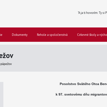
"A ja ti hovorím: Ty si
ie
Dokumenty
Rehole a spoločenstvá
Cirkevné školy a vých
ežov
 pápežov
Posolstvo Svätého Otca Bene
k 97. svetovému dňu migrantov