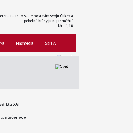
 Peter a na tejto skale postavím svoju Cirkev a
pekelné brány ju nepremôžu."
Mt 16, 18
ova
Masmédiá
Správy
dikta XVI.
 a utečencov