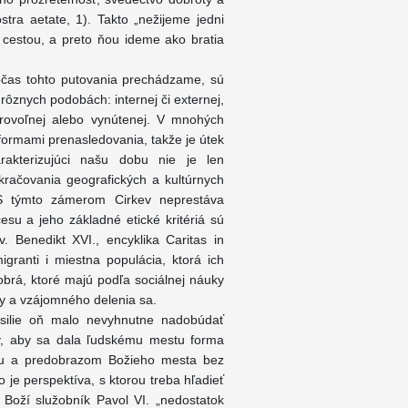
stra aetate, 1). Takto „nežijeme jedni
 cestou, a preto ňou ideme ako bratia
počas tohto putovania prechádzame, sú
j rôznych podobách: internej či externej,
obrovoľnej alebo vynútenej. V mnohých
 formami prenasledovania, takže je útek
rakterizujúci našu dobu nie je len
račovania geografických a kultúrnych
. S týmto zámerom Cirkev neprestáva
esu a jeho základné etické kritériá sú
. Benedikt XVI., encyklika Caritas in
migranti i miestna populácia, ktorá ich
brá, ktoré majú podľa sociálnej náuky
ty a vzájomného delenia sa.
úsilie oň malo nevyhnutne nadobúdať
ov, aby sa dala ľudskému mestu forma
iou a predobrazom Božieho mesta bez
to je perspektíva, s ktorou treba hľadieť
l Boží služobník Pavol VI. „nedostatok