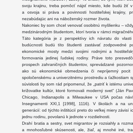
svoju krajinu, treba pomôcť nájsť miesto, kde budú žiť 
a osvoja si práva a povinnosti hostiteľskej krajiny, 
nezabúdajúc ani na náboženský rozmer života.
Nakoniec by som chcel venovať osobitnú myšlienku – vžd
medzinárodným študentom, ktorí tvoria v rámci migračnéh
Táto kategória je z perspektívy ich návratu do vlas
budúcnosti budú títo študenti zastávať zodpovedné po
ekonomické mosty medzi svojimi rodnými a hostiteľsk
formovania jedinej ľudskej rodiny. Práve toto presve
prospech zahraničných študentov, sprevádzané pozorno
ako sú ekonomické obmedzenia či nepríjemný pocit o
spoločenskému a univerzitnému prostrediu a ťažkostiam s
súvislosti by som rád pripomenul, že „patriť k istému univ
križovatke kultúr, ktoré formovali moderný svet“ (Ján Pav
Chicago, Indianapolis a Milwaukee v USA počas návš
Insegnamenti XXI,1 [1998], 1116). V školách a na uni
generácií: od týchto inštitúcií preto do veľkej miery závisí
jednu rodinu, povolanú k jednote v rozdielnosti.
Drahí bratia a sestry, svet migrantov je rozsiahly a roz
a mnohosľubné skúsenosti, ale, žiaľ, aj mnohé iné, tr