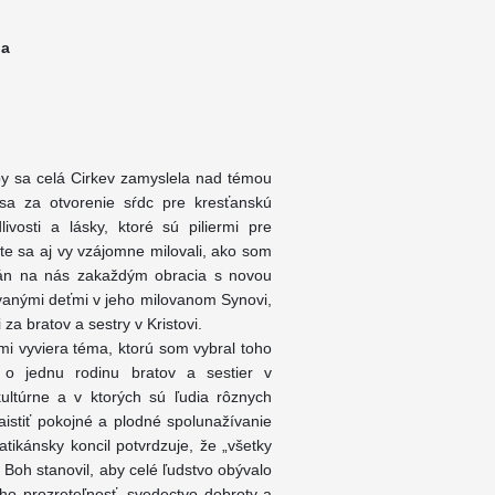
na
by sa celá Cirkev zamyslela nad témou
 sa za otvorenie sŕdc pre kresťanskú
ivosti a lásky, ktoré sú piliermi pre
te sa aj vy vzájomne milovali, ako som
 Pán na nás zakaždým obracia s novou
vanými deťmi v jeho milovanom Synovi,
a bratov a sestry v Kristovi.
i vyviera téma, ktorú som vybral toho
 o jednu rodinu bratov a sestier v
kultúrne a v ktorých sú ľudia rôznych
istiť pokojné a plodné spolunažívanie
tikánsky koncil potvrdzuje, že „všetky
 Boh stanovil, aby celé ľudstvo obývalo
ho prozreteľnosť, svedectvo dobroty a