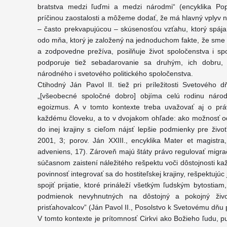
bratstva medzi ľuďmi a medzi národmi“ (encyklika Pop
príčinou zaostalosti a môžeme dodať, že má hlavný vplyv n
– často prekvapujúcou – skúsenosťou vzťahu, ktorý spáj
odo mňa, ktorý je založený na jednoduchom fakte, že sme ľ
a zodpovedne prežíva, posilňuje život spoločenstva i spo
podporuje tiež sebadarovanie sa druhým, ich dobru,
národného i svetového politického spoločenstva.
Ctihodný Ján Pavol II. tiež pri príležitosti Svetového
„[všeobecné spoločné dobro] objíma celú rodinu náro
egoizmus. A v tomto kontexte treba uvažovať aj o prá
každému človeku, a to v dvojakom ohľade: ako možnosť odí
do inej krajiny s cieľom nájsť lepšie podmienky pre živ
2001, 3; porov. Ján XXIII., encyklika Mater et magistra
adveniens, 17). Zároveň majú štáty právo regulovať migračn
súčasnom zaistení náležitého rešpektu voči dôstojnosti ka
povinnosť integrovať sa do hostiteľskej krajiny, rešpektujúc 
spojiť prijatie, ktoré prináleží všetkým ľudským bytosti
podmienok nevyhnutných na dôstojný a pokojný živ
prisťahovalcov” (Ján Pavol II., Posolstvo k Svetovému dňu 
V tomto kontexte je prítomnosť Cirkvi ako Božieho ľudu, p