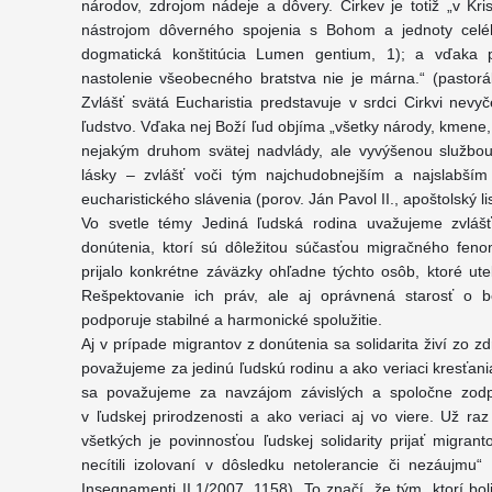
národov, zdrojom nádeje a dôvery. Cirkev je totiž „v Kri
nástrojom dôverného spojenia s Bohom a jednoty celého
dogmatická konštitúcia Lumen gentium, 1); a vďaka
nastolenie všeobecného bratstva nie je márna.“ (pastorá
Zvlášť svätá Eucharistia predstavuje v srdci Cirkvi nevy
ľudstvo. Vďaka nej Boží ľud objíma „všetky národy, kmene, 
nejakým druhom svätej nadvlády, ale vyvýšenou službou 
lásky – zvlášť voči tým najchudobnejším a najslabším 
eucharistického slávenia (porov. Ján Pavol II., apoštolský
Vo svetle témy Jediná ľudská rodina uvažujeme zvlášť
donútenia, ktorí sú dôležitou súčasťou migračného fen
prijalo konkrétne záväzky ohľadne týchto osôb, ktoré ut
Rešpektovanie ich práv, ale aj oprávnená starosť o 
podporuje stabilné a harmonické spolužitie.
Aj v prípade migrantov z donútenia sa solidarita živí zo zd
považujeme za jedinú ľudskú rodinu a ako veriaci kresťani
sa považujeme za navzájom závislých a spoločne zodp
v ľudskej prirodzenosti a ako veriaci aj vo viere. Už r
všetkých je povinnosťou ľudskej solidarity prijať migran
necítili izolovaní v dôsledku netolerancie či nezáujmu
Insegnamenti II,1/2007, 1158). To značí, že tým, ktorí bo