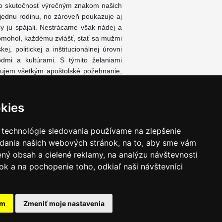
áto skutočnosť výrečným znakom našich
 jednu rodinu, no zároveň poukazuje aj
aby ju spájali. Nestrácame však nádej a
omohol, každému zvlášť, stať sa mužmi
, politickej a inštitucionálnej úrovni
mi a kultúrami. S týmito želaniami
ľujem všetkým apoštolské požehnanie,
to dôležitej oblasti.
kies
 technológie sledovania používame na zlepšenie
adania našich webových stránok, na to, aby sme vám
ný obsah a cielené reklamy, na analýzu návštevnosti
k a na pochopenie toho, odkiaľ naši návštevníci
am
Zmeniť moje nastavenia
takt
|
Ochrana osobných udajov
|
Hľadať