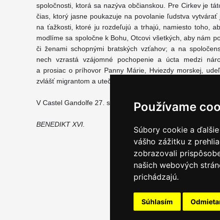
spoločnosti, ktorá sa nazýva občianskou. Pre Cirkev je t
čias, ktorý jasne poukazuje na povolanie ľudstva vytvárať
na ťažkosti, ktoré ju rozdeľujú a trhajú, namiesto toho, 
modlíme sa spoločne k Bohu, Otcovi všetkých, aby nám p
či ženami schopnými bratských vzťahov; a na spoločenskej
nech vzrastá vzájomné pochopenie a úcta medzi národ
a prosiac o príhovor Panny Márie, Hviezdy morskej, ude
zvlášť migrantom a utečencom, ako aj tým, ktorí pracujú v tej
V Castel Gandolfe 27. septembra 2010
Používame coo
BENEDIKT XVI.
Súbory cookie a ďalšie
vášho zážitku z prehli
zobrazovali prispôsobe
našich webových stráno
prichádzajú.
Súhlasím
Odmiet
Email servis
|
Kon