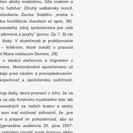
stovi akoby sviatosťou, čiže znakom a
 ľudstva“ (Druhý vatikánsky koncil,
 pôsobeniu Ducha Svätého „snaha o
lna konštitúcia Gaudium et spes, 38).
čerpateľný zdroj spoločenstva pre celé
plemená a jazyky“ (porov. Zjv 7, 9) nie
lásky. V skutočnosti je praktizovanie
– kritériom, ktoré svedčí o pravosti
 list Mane nobiscum Domine, 28).
 o situácii utečencov a migrantov z
oménu. Medzinárodné spoločenstvo už
ekajú pred násilím a prenasledovaním.
bezpečnosť a spoločenskú súdržnosť,
roja lásky, ktorá pramení z toho, že sa
a za údy Kristovho mystického tela: tak
ovedných za našich bratov a sestry
az som mal možnosť zdôrazniť, že „pre
tov a prejaviť im pohostinnosť, aby sa
“ (generálna audiencia 20. júna 2007:
li prinútení opustiť svoje domovy alebo