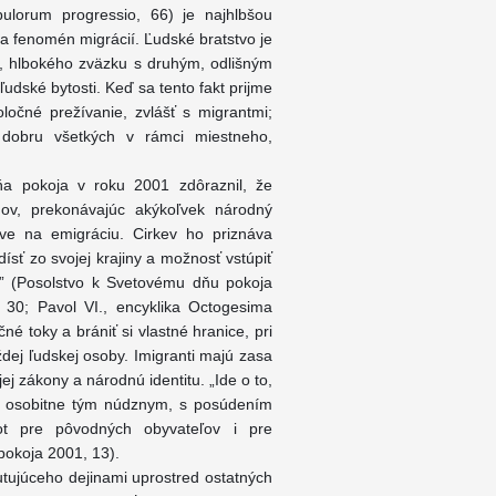
ulorum progressio, 66) je najhlbšou
a fenomén migrácií. Ľudské bratstvo je
a, hlbokého zväzku s druhým, odlišným
udské bytosti. Keď sa tento fakt prijme
ločné prežívanie, zvlášť s migrantmi;
 dobru všetkých v rámci miestneho,
 dňa pokoja v roku 2001 zdôraznil, že
dov, prekonávajúc akýkoľvek národný
ve na emigráciu. Cirkev ho priznáva
sť zo svojej krajiny a možnosť vstúpiť
ot” (Posolstvo k Svetovému dňu pokoja
, 30; Pavol VI., encyklika Octogesima
é toky a brániť si vlastné hranice, pri
ždej ľudskej osoby. Imigranti majú zasa
jej zákony a národnú identitu. „Ide o to,
am, osobitne tým núdznym, s posúdením
ot pre pôvodných obyvateľov i pre
pokoja 2001, 13).
utujúceho dejinami uprostred ostatných