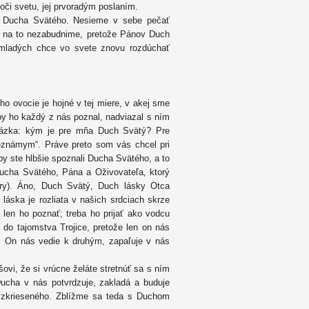
voči svetu, jej prvoradým poslaním.
e Ducha Svätého. Nesieme v sebe pečať
dy na to nezabudnime, pretože Pánov Duch
 mladých chce vo svete znovu rozdúchať
ho ovocie je hojné v tej miere, v akej sme
 aby ho každý z nás poznal, nadviazal s ním
otázka: kým je pre mňa Duch Svätý? Pre
eznámym“. Práve preto som vás chcel pri
y ste hlbšie spoznali Ducha Svätého, a to
ucha Svätého, Pána a Oživovateľa, ktorý
ery). Áno, Duch Svätý, Duch lásky Otca
láska je rozliata v našich srdciach skrze
 len ho poznať; treba ho prijať ako vodcu
 do tajomstva Trojice, pretože len on nás
i. On nás vedie k druhým, zapaľuje v nás
ovi, že si vrúcne želáte stretnúť sa s ním
Ducha v nás potvrdzuje, zakladá a buduje
vzkrieseného. Zblížme sa teda s Duchom