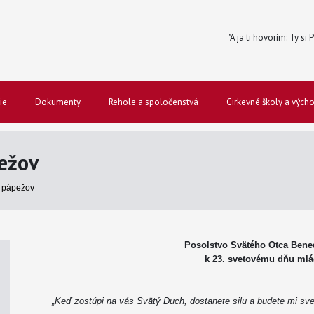
"A ja ti hovorím: Ty si
ie
Dokumenty
Rehole a spoločenstvá
Cirkevné školy a vých
ežov
 pápežov
Posolstvo Svätého Otca Bened
k 23. svetovému dňu ml
„Keď zostúpi na vás Svätý Duch, dostanete silu a budete mi sve