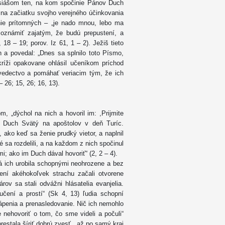
esiášom ten, na kom spočinie Pánov Duch
l na začiatku svojho verejného účinkovania
ie prítomných – „je nado mnou, lebo ma
oznámiť zajatým, že budú prepustení, a
 18 – 19; porov. Iz 61, 1 – 2). Ježiš tieto
h a povedal: „Dnes sa splnilo toto Písmo,
kríži opakovane ohlásil učeníkom príchod
vedectvo a pomáhať veriacim tým, že ich
 26; 15, 26; 16, 13).
, „dýchol na nich a hovoril im: ,Prijmite
 Duch Svätý na apoštolov v deň Turíc.
 ako keď sa ženie prudký vietor, a naplnil
ré sa rozdelili, a na každom z nich spočinul
i; ako im Duch dával hovoriť“ (2, 2 – 4).
rá ich urobila schopnými neohrozene a bez
vení akéhokoľvek strachu začali otvorene
rov sa stali odvážni hlásatelia evanjelia.
eučení a prostí“ (Sk 4, 13) ľudia schopní
ápenia a prenasledovanie. Nič ich nemohlo
 nehovoriť o tom, čo sme videli a počuli“
restala šíriť dobrú zvesť, „až po samý kraj