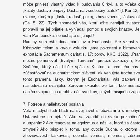
môže priniesť vlastný vklad k budovaniu Cirkvi, a to vďaka
„každý dostáva prejavy Ducha na všeobecný úžitok“ (1 Kor 12,
ovocie, ktorým je „láska, radosť, pokoj, zhovievavosť, láskavosť
(Gal 5, 22). Tých spomedzi vás, ktorí ešte neprijali sviat
pripravili na jej prijatie a vyhľadali pomoc u svojich kňazov. Je 
vám Pán ponúka: nenechajte si ju ujsť!
Rád by som ešte dodal pár slov o Eucharistii. Pre vzrast v 
Kristovým telom a krvou: vskutku „sme pokrstení a birmovaní
exhortácia Sacramentum caritatis, 17; porov. KKC, 1322). „Prame
možné pomenovať „trvalými Turícami“, pretože zakaždým, k
Svätého, ktorý nás hlbšie spája s Kristom a premieňa nás
zúčastňovať na eucharistickom slávení, ak venujete trocha svoj
tohto prameňa lásky, ktorým je Eucharistia, vás zaplaví r
nasledovaniu evanjelia. Zároveň okúsite, že tam, kde nesta
napĺňa svojou silou a robí z nás svedkov, plných misijného zápa
7. Potreba a naliehavosť poslania
Veľa mladých ľudí hľadí na svoj život s obavami a s mnohými
Ustarostene sa pýtajú: Ako sa zaradiť do sveta poznačené
a utrpením? Ako reagovať na egoizmus a násilie, ktoré sa často
zmysel? Ako prispieť k tomu, aby ovocie Ducha, o ktorom s
zhovievavosť, láskavosť, dobrota, vernosť, miernosť, zdržan