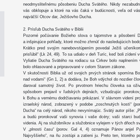
neodmysliteľnému pôsobeniu Ducha Svätého. Nikdy nezabudnit
vás obklopuje a ktoré na vás čaká v budúcnosti, veľa od v
najväčší Otcov dar, Ježišovho Ducha.
2. Prísľub Ducha Svätého v Biblii
Pozorné počúvanie Božieho slova o tajomstve a pôsobení D
a inšpirujúce pohľady, ktoré možno zhrnúť do nasledujúcich bod
Krátko pred svojím nanebovstúpením povedal Ježiš učeníko
prisľúbil“ (Lk 24, 49). To sa udialo v deň Turíc, keď boli zíden
Vyliatie Ducha Svätého na rodiacu sa Cirkev bolo naplnením 
bolo ohlasované a pripravované v celom Starom zákone.
V skutočnosti Biblia už od svojich prvých stránok spomína B
nad vodami“ (Gn 1, 2) a dodáva, že Boh vdýchol do nozdier člo
daroval samotný život. Po prvotnom hriechu človeka sa oži
spôsobom prejavil v ľudských dejinách, vzbudzujúc prorokov
k Bohu a vernému dodržiavaniu prikázaní. V slávnom videní pr
izraelský národ, zobrazený v podobe „zoschnutých kostí“ (poro
Ducha“ na celý národ, nikoho nevynímajúc. Svätý autor píše: 
a budú prorokovať vaši synovia i vaše dcéry; vaši starci 
videnia. Aj na služobníkov a služobnice vylejem v tých dňoch sv
V „plnosti času“ (porov. Gal 4, 4) oznamuje Pánov anjel 
Najvyššieho“, na ňu zostúpi a zatieni ju. Preto ten, ktorého