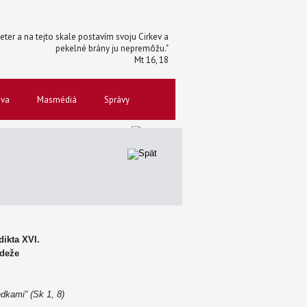
 Peter a na tejto skale postavím svoju Cirkev a
pekelné brány ju nepremôžu."
Mt 16, 18
ova
Masmédiá
Správy
ikta XVI.
ádeže
dkami“ (Sk 1, 8)