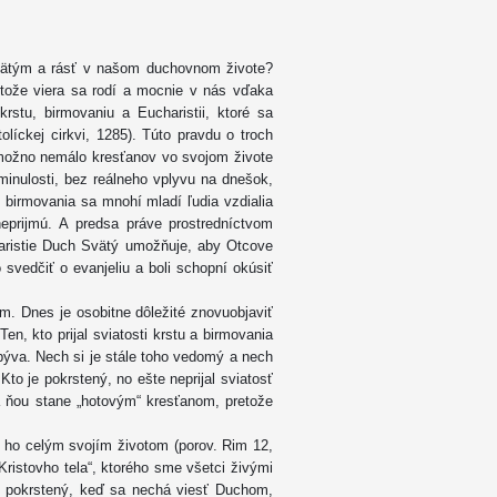
ätým a rásť v našom duchovnom živote?
etože viera sa rodí a mocnie v nás vďaka
krstu, birmovaniu a Eucharistii, ktoré sa
líckej cirkvi, 1285). Túto pravdu o troch
 možno nemálo kresťanov vo svojom živote
minulosti, bez reálneho vplyvu na dnešok,
í birmovania sa mnohí mladí ľudia vzdialia
 neprijmú. A predsa práve prostredníctvom
charistie Duch Svätý umožňuje, aby Otcove
o svedčiť o evanjeliu a boli schopní okúsiť
. Dnes je osobitne dôležité znovuobjaviť
en, kto prijal sviatosti krstu a birmovania
ýva. Nech si je stále toho vedomý a nech
Kto je pokrstený, no ešte neprijal sviatosť
sa ňou stane „hotovým“ kresťanom, pretože
 ho celým svojím životom (porov. Rim 12,
Kristovho tela“, ktorého sme všetci živými
ý pokrstený, keď sa nechá viesť Duchom,