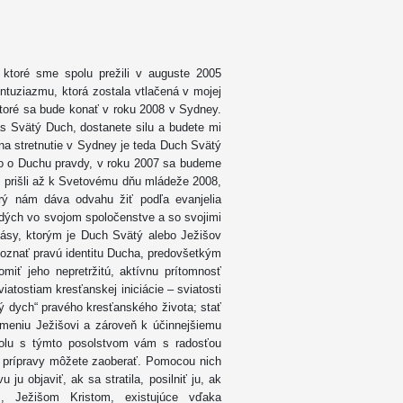
 ktoré sme spolu prežili v auguste 2005
entuziazmu, ktorá zostala vtlačená v mojej
ktoré sa bude konať v roku 2008 v Sydney.
s Svätý Duch, dostanete silu a budete mi
na stretnutie v Sydney je teda Duch Svätý
o o Duchu pravdy, v roku 2007 sa budeme
 prišli až k Svetovému dňu mládeže 2008,
ý nám dáva odvahu žiť podľa evanjelia
adých vo svojom spoločenstve a so svojimi
ásy, ktorým je Duch Svätý alebo Ježišov
poznať pravú identitu Ducha, predovšetkým
miť jeho nepretržitú, aktívnu prítomnosť
iatostiam kresťanskej iniciácie – sviatosti
tný dych“ pravého kresťanského života; stať
meniu Ježišovi a zároveň k účinnejšiemu
Spolu s týmto posolstvom vám s radosťou
u prípravy môžete zaoberať. Pomocou nich
ju objaviť, ak sa stratila, posilniť ju, ak
, Ježišom Kristom, existujúce vďaka