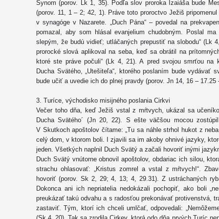
Synom (porov. Lk 1, 35). Podľa slov proroka Izaiáša bude M
(porov. 11, 1 – 2; 42, 1). Práve toto proroctvo Ježiš pripomenu
v synagóge v Nazarete. „Duch Pána“ – povedal na prekvapen
pomazal, aby som hlásal evanjelium chudobným. Poslal ma 
slepým, že budú vidieť; utláčaných prepustiť na slobodu“ (Lk 4,
prorocké slová aplikoval na seba, keď sa obrátil na prítomnýc
ktoré ste práve počuli“ (Lk 4, 21). A pred svojou smrťou na 
Ducha Svätého, „Utešiteľa“, ktorého poslaním bude vydávať s
bude učiť a uvedie ich do plnej pravdy (porov. Jn 14, 16 – 17.25 –
3. Turíce, východisko misijného poslania Cirkvi
Večer toho dňa, keď Ježiš vstal z mŕtvych, ukázal sa učeníkom
Ducha Svätého´ (Jn 20, 22). S ešte väčšou mocou zostúpil
V Skutkoch apoštolov čítame: „Tu sa náhle strhol hukot z neba,
celý dom, v ktorom boli. I zjavili sa im akoby ohnivé jazyky, kto
jeden. Všetkých naplnil Duch Svätý a začali hovoriť inými jazykm
Duch Svätý vnútorne obnovil apoštolov, obdariac ich silou, kto
strachu ohlasovať: „Kristus zomrel a vstal z mŕtvych!“. Zba
hovoriť (porov. Sk 2, 29; 4, 13; 4, 29.31). Z ustráchaných rybá
Dokonca ani ich nepriatelia nedokázali pochopiť, ako boli „n
preukázať takú odvahu a s radosťou prekonávať protivenstvá, tr
zastaviť. Tým, ktorí ich chceli umlčať, odpovedali: „Nemôžeme
(Sk 4, 20). Tak sa zrodila Cirkev, ktorá odo dňa prvých Turíc nep