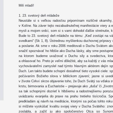
Milí mladí!
1. 23. svetový deň mládeže
Neustále si s veľkou radosťou pripomínam rozličné okamihy,
v Kolíne. Na záver tejto nezabudnuteľnej manifestácie viery a 
mysli a mojom srdci, som si s vami dohodol ďalšie stretnutie, 
Bude to 23. svetový deň mládeže na tému: „Keď zostúpi na vá
svedkami“ (Sk 1, 8). Ústrednou myšlienkou duchovnej prípravy 
a poslanie. Ak sme v roku 2006 meditovali o Duchu Svätom ak
snažiť spoznávať ho hlbšie ako Ducha lásky, aby sme postupne
na ktorom budeme uvažovať o Duchu sily a svedectva, ktor
a ohlasovať ho. Preto je veľmi dôležité, aby sa každý z vás ml
vychovávateľmi zamyslel nad týmto hlavným aktérom dejín sp
Duch. Len takto budete schopní dosiahnuť tieto vysoké ciele: s
počúvaním Božieho slova v biblickom zjavení; jasne si uvedo
v živote Cirkvi skrze objavenie toho, že Duch Svätý sa vďaka sv
krstu, birmovania a Eucharistie – prejavuje ako „duša“ či „živo
sa tak schopnými dozrieť k hlbšiemu a radostnejšiemu porozu
uvádzaniu evanjelia do praxe na prahu tretieho tisícročia. 
predkladám aj návrh na meditácie, ktorými sa počas tohto rok
si môžete vyskúšať kvalitu svojej viery v Ducha Svätého: znovu 
zoslabla, a zažiť ju ako spoločenstvo Otca so Synom