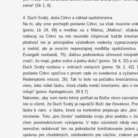
zeme“ (Sk 1, 8).
4. Duch Svätý, duša Cirkvi a základ spoločenstva
Na to, aby sme pochopili poslanie Cirkvi, sa však musíme vráti
(porov. Lk 24, 49) a modliac sa s Máriou, „Matkou“, očaká
rodiacej sa Cirkvi sa má neustále inšpirovať každé kresťa
plodnosť nie je principiálne výsledkom vedecky vypracovan
a metód, ale je ovocím neprestajnej modlitby spoločenstva (
Evangelii nuntiandi, 75). ďalšou podmienkou účinnosti misijné
značí, že majú „jedno srdce a jednu dušu“ (porov. Sk 4, 32) a sú 
Duch Svätý rozlieva v srdciach veriacich (porov. Sk 2, 42). 
poslanie Cirkvi spočíva v prvom rade vo svedectve a vyžarova
Redemptoris missio, 26). Tak to bolo na počiatku kresťanstva
vieru, lebo videli lásku, ktorá vládla medzi kresťanmi, ako o t
milujú“ (porov. Apologeticum, 39 § 7).
Nakoniec, aby som tento letmý pohľad na Božie slovo zaznačen
ste si všimli, že Duch Svätý je najväčší Boží dar človekovi. P
láske k nám, o láske, ktorá sa konkrétne prejavuje ako „áno
stvorenie. Toto „áno životu“ nadobúda svoju plnú podobu v Je
zlom prostredníctvom vykúpenia. V tejto súvislosti nikdy ne
nemožno redukovať len na jednoduché konštatovanie práve 
správou pre chudobných, oslobodením pre väzňov, zrakom pre s