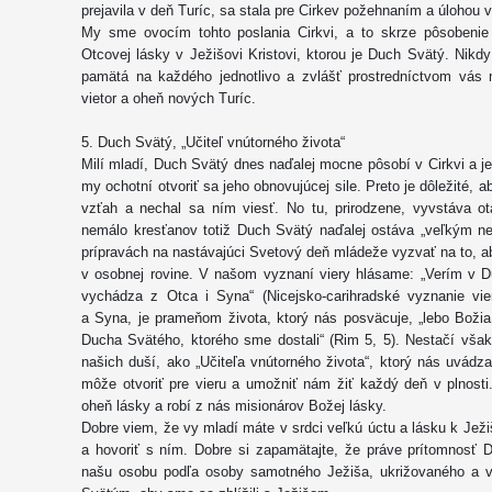
prejavila v deň Turíc, sa stala pre Cirkev požehnaním a úlohou 
My sme ovocím tohto poslania Cirkvi, a to skrze pôsobeni
Otcovej lásky v Ježišovi Kristovi, ktorou je Duch Svätý. Nik
pamätá na každého jednotlivo a zvlášť prostredníctvom vás
vietor a oheň nových Turíc.
5. Duch Svätý, „Učiteľ vnútorného života“
Milí mladí, Duch Svätý dnes naďalej mocne pôsobí v Cirkvi a je
my ochotní otvoriť sa jeho obnovujúcej sile. Preto je dôležité,
vzťah a nechal sa ním viesť. No tu, prirodzene, vyvstáva 
nemálo kresťanov totiž Duch Svätý naďalej ostáva „veľkým n
prípravách na nastávajúci Svetový deň mládeže vyzvať na to, ab
v osobnej rovine. V našom vyznaní viery hlásame: „Verím v D
vychádza z Otca i Syna“ (Nicejsko-carihradské vyznanie vi
a Syna, je prameňom života, ktorý nás posväcuje, „lebo Božia 
Ducha Svätého, ktorého sme dostali“ (Rim 5, 5). Nestačí však
našich duší, ako „Učiteľa vnútorného života“, ktorý nás uvádza
môže otvoriť pre vieru a umožniť nám žiť každý deň v plnost
oheň lásky a robí z nás misionárov Božej lásky.
Dobre viem, že vy mladí máte v srdci veľkú úctu a lásku k Ježiš
a hovoriť s ním. Dobre si zapamätajte, že práve prítomnosť 
našu osobu podľa osoby samotného Ježiša, ukrižovaného a 