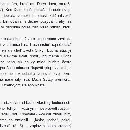
 charizmám, ktoré mu Duch dáva, pretože
 7). Keď Duch koná, prináša do duše svoje
, dobrota, vernosť, miernosť, zdržanlivosť“
osť birmovania, srdečne pozývam, aby sa
to osobitná príležitosť prijať milosť, ktorú
kresťanskom živote je potrebné živiť sa
 v zameraní na Eucharistiu“ (apoštolská
ň a vrchol“ života Cirkvi, Eucharistiu, je
eď slávime svätú omšu, prijímame Ducha
 na neho. Ak sa vy mladí budete často
ho času adorácii Najsvätejšej sviatosti, z
adostné rozhodnutie venovať svoj život
čia naše sily, nás Duch Svätý premieňa,
lu zmŕtvychvstalého Krista.
 otáznikmi ohľadne vlastnej budúcnosti.
ho toľkými vážnymi nespravodlivosťami
 zdajú byť v prevahe? Ako dať životu plný
me sa zmienili – „láska, radosť, pokoj,
livosť“ (č. 6) – zaplavilo tento zranený