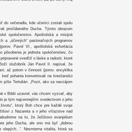
ť do večeradla, kde učeníci zostali spolu
vali prisľúbeného Ducha. Týmto obrazom
nské spoločenstvo. Apoštolská a misijná
ých a „účinných“ pastoračných programov
porov. Pavol VI., apoštolská exhortácia
ho pôsobenia je jednota spoločenstiev, čo
pripravené svedčiť o láske a radosti, ktoré
Boží služobník Ján Pavol II. napísal, že
ní, až potom v činnosti (porov. encyklika
, keď pohania konvertovali na kresťanskú
om píše Tertulián: „Pozri, ako sa navzájom
é v Biblii uzavrel, vás chcem vyzvať, aby
reto je tým najcennejším svedectvom o jeho
 životu“, ktorý Boh chce pre každé svoje
žišovi z Nazareta a v jeho víťazstve nad
zabudnime na to, že Ježišovo evanjelium
pre jeho Ducha, ale ono má byť „dobrou
lepých...“. Nesmierna vitalita, ktorá sa