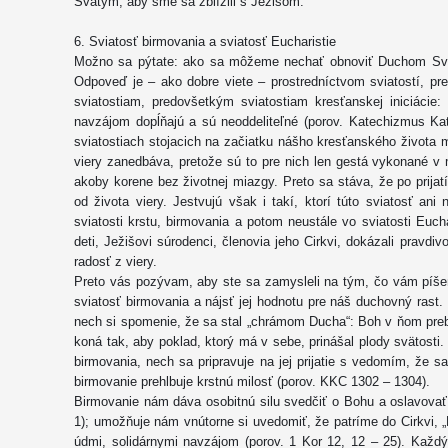
Svätým, aby sme sa zblížili s Ježišom.
6. Sviatosť birmovania a sviatosť Eucharistie
Možno sa pýtate: ako sa môžeme nechať obnoviť Duchom Sv
Odpoveď je – ako dobre viete – prostredníctvom sviatostí, pr
sviatostiam, predovšetkým sviatostiam kresťanskej iniciácie: 
navzájom dopĺňajú a sú neoddeliteľné (porov. Katechizmus Kato
sviatostiach stojacich na začiatku nášho kresťanského života
viery zanedbáva, pretože sú to pre nich len gestá vykonané v 
akoby korene bez životnej miazgy. Preto sa stáva, že po prijat
od života viery. Jestvujú však i takí, ktorí túto sviatosť ani
sviatosti krstu, birmovania a potom neustále vo sviatosti Eu
deti, Ježišovi súrodenci, členovia jeho Cirkvi, dokázali pravdiv
radosť z viery.
Preto vás pozývam, aby ste sa zamysleli na tým, čo vám píšem
sviatosť birmovania a nájsť jej hodnotu pre náš duchovný rast. T
nech si spomenie, že sa stal „chrámom Ducha“: Boh v ňom preb
koná tak, aby poklad, ktorý má v sebe, prinášal plody svätosti. 
birmovania, nech sa pripravuje na jej prijatie s vedomím, že 
birmovanie prehlbuje krstnú milosť (porov. KKC 1302 – 1304).
Birmovanie nám dáva osobitnú silu svedčiť o Bohu a oslavovať
1); umožňuje nám vnútorne si uvedomiť, že patríme do Cirkvi, „
údmi, solidárnymi navzájom (porov. 1 Kor 12, 12 – 25). Každ