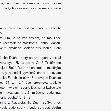
e, že Cirkev, ba samotné ľudstvo, ktoré
ás mladých očakáva, pretože máte v sebe
ucha Svätého pred nami otvára dôležité
ov.
m: „Hľa, ja na vás zošlem, čo môj Otec
í vo večeradle na modlitbe s Pannou Máriou.
veľmi dávneho Božieho prisľúbenia, ktoré
ožieho Ducha, ktorý sa ako dych „vznášal
veka dych života (porov. Gn 2, 7), čím mu
vujúci Boží Duch mnohokrát a rozličným
, aby nabádali vyvolený národ k návratu
oroka Ezechiela oživil Boh svojím Duchom
v. 37, 1 – 14). Joel prorokoval „vyliatie
„Potom vylejem svojho Ducha na každé telo
budú mávať sny a vaši mládenci budú mať
ojho Ducha“ (3, 1 – 2).
Panne z Nazareta, že Duch Svätý, „moc
 porodí, bude svätý a bude sa volať Božím