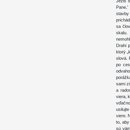
Ježiš 
Pane,’
stavby
prichá
sa člov
skalu.
nemohla
Drahí p
ktorý „
slová.
po ces
odvaho
porážk
sami z
a rado
viera, 
vďačnos
usiluj
viere. 
to, aby
sú vám 