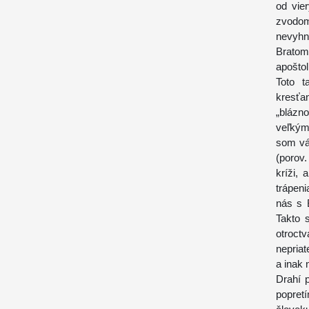
od vie
zvodom
nevyhn
Bratom
apošto
Toto t
kresťan
„blázno
veľkým
som vás
(porov.
kríži,
trápeni
nás s 
Takto 
otroc
nepriat
a inak 
Drahí p
popret