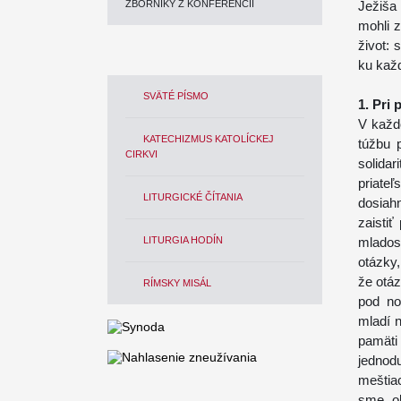
ZBORNÍKY Z KONFERENCIÍ
Ježiša 
mohli 
život:
ku kaž
SVÄTÉ PÍSMO
1. Pri
V každ
KATECHIZMUS KATOLÍCKEJ
túžbu 
CIRKVI
solidar
priate
LITURGICKÉ ČÍTANIA
dosiah
zaisti
LITURGIA HODÍN
mlados
otázky
že otáz
RÍMSKY MISÁL
pod no
mladí 
pamäti
jedno
meštia
sme ob