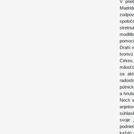
V prie
Madri
zodpov
spoloč
stretn
modlit
pomoci
Drahí m
tvoriv
Cirkev,
milosťo
sa akt
radost
pútnic
a hnuti
Nech v
anjelo
súhlasi
svoje „
podnie
každú 