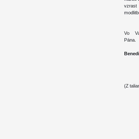
vzrast
modlit
Vo Va
Pá
Benedi
(Z tali