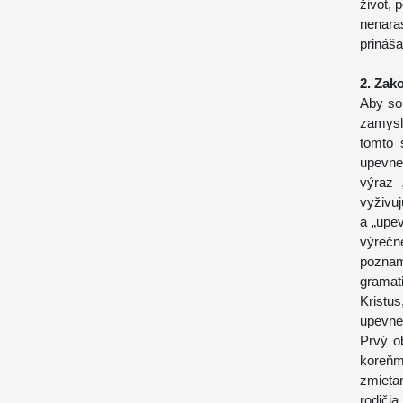
život, 
nenar
prináša
2. Zak
Aby so
zamysl
tomto 
upevne
výraz 
vyživu
a „upev
výrečn
pozna
gramat
Kristus
upevnen
Prvý o
koreňm
zmieta
rodičia