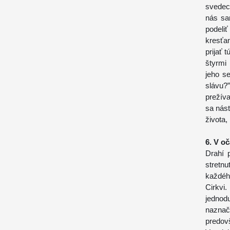
svedect
nás sa
podeli
kresťa
prijať 
štyrmi
jeho s
slávu?
prežíva
sa nás
života,
6. V o
Drahí 
stretn
každéh
Cirkvi
jednod
naznač
predov