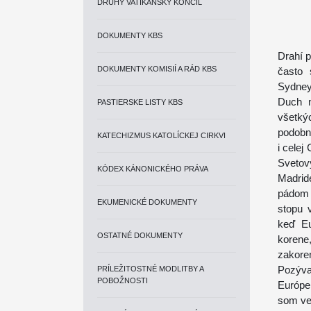
DRUHÝ VATIKÁNSKY KONCIL
DOKUMENTY KBS
Drahí pr
DOKUMENTY KOMISIÍ A RÁD KBS
často
Sydney
Duch m
PASTIERSKE LISTY KBS
všetký
podobn
KATECHIZMUS KATOLÍCKEJ CIRKVI
i celej
Svetov
KÓDEX KÁNONICKÉHO PRÁVA
Madrid
pádom 
EKUMENICKÉ DOKUMENTY
stopu 
keď Eu
OSTATNÉ DOKUMENTY
korene
zakore
Pozýva
PRÍLEŽITOSTNÉ MODLITBY A
POBOŽNOSTI
Európe 
som veľ