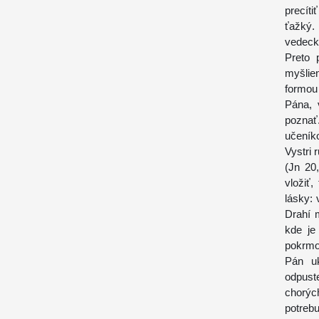
precít
ťažký.
vedeck
Preto 
myšlie
formou 
Pána, 
pozna
učeník
Vystri 
(Jn 20
vložiť
lásky: 
Drahí m
kde je
pokrmom
Pán uk
odpust
chorých
potreb