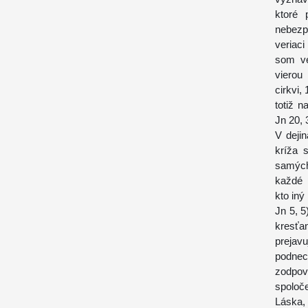
ktoré 
nebezp
veriac
som ve
vierou
cirkvi,
totiž n
Jn 20, 
V dejin
kríža 
samých
každé 
kto iný
Jn 5, 5
kresťa
prejavu
podnec
zodpov
spoloč
Láska,