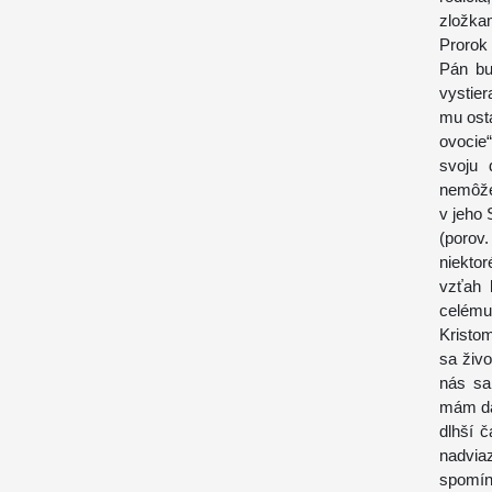
zložkam
Prorok
Pán bu
vystier
mu ost
ovocie“
svoju 
nemôže
v jeho 
(porov.
niekto
vzťah 
celému
Kristom
sa živ
nás sa
mám da
dlhší 
nadvia
spomín