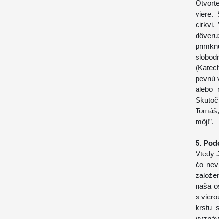
Otvort
viere.
cirkvi.
dôveru
primkn
slobo
(Katec
pevnú v
alebo 
Skutoč
Tomáš,
môj!”.
5. Pod
Vtedy J
čo nevi
založen
naša os
s viero
krstu s
vyznáv