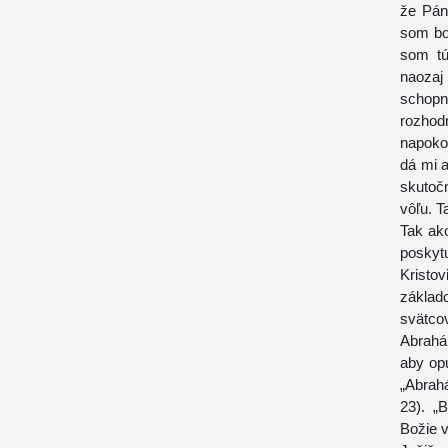
že Pán
som bol
som tú
naozaj
schop
rozhod
napokon
dá mi 
skutoč
vôľu. T
Tak ak
poskytu
Kristov
zákla
svätco
Abrahám
aby op
„Abrahá
23). „
Božie v