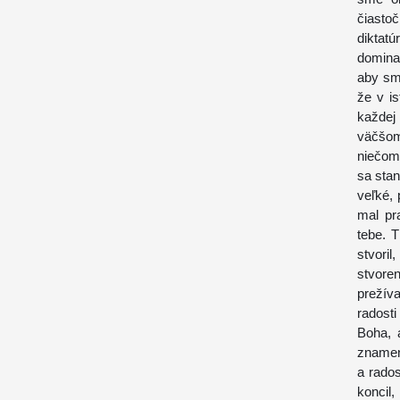
čiasto
diktat
domina
aby sm
že v i
každej
väčšom
niečom
sa sta
veľké, 
mal pr
tebe. 
stvori
stvore
prežíva
radost
Boha, 
znamená
a rados
koncil