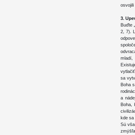
osvojili 
3. Upe
Buďte „
2, 7). 
odpove
spoloč
odvrac
mladí,
Existu
vytlači
sa vyt
Boha s
rodinác
a náde
Boha, 
civiliz
kde sa 
Sú však
zmýšľa