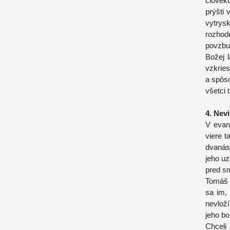
človek
prýšti 
vytrys
rozhod
povzbu
Božej 
vzkries
a spôso
všetci 
4. Nevi
V evan
viere t
dvanás
jeho uz
pred sm
Tomáš 
sa im,
nevlož
jeho bo
Chceli