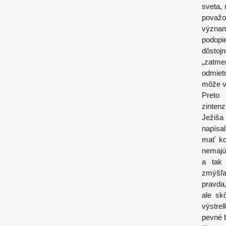
sveta, 
považo
význam
podopi
dôstojn
„zatmen
odmiet
môže vi
Preto 
zinten
Ježiša
napísa
mať ko
nemajú 
a tak 
zmýšľan
pravda,
ale sk
výstre
pevné 