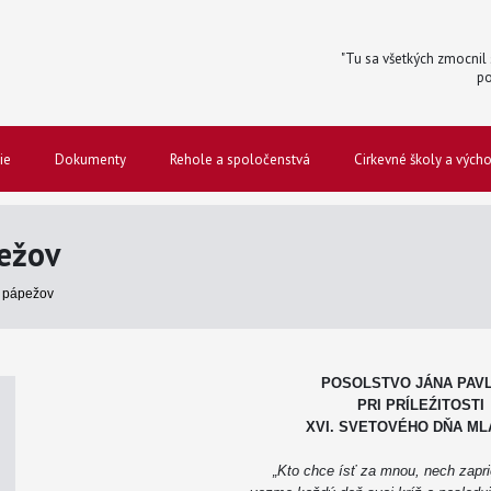
"Tu sa všetkých zmocnil s
po
ie
Dokumenty
Rehole a spoločenstvá
Cirkevné školy a vých
ežov
 pápežov
POSOLSTVO JÁNA PAVLA
PRI PRÍLEŹITOSTI
XVI. SVETOVÉHO DŇA M
„Kto chce ísť za mnou, nech zapr