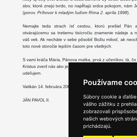
slov, ktoré znejú tvrdo, no napĺňajú srdce pokojom, nám J
(porov.
Príhovor k mladým ľuďom Ríma 2. apríla 1998
).
Nemajte teda strach ísť cestou, ktorú prešiel Pán a
otvárajúcemu sa tretiemu tisícročiu znamenie nádeje a na
váš vek. Ak necháte v sebe pôsobiť Božiu milosť, ak neoc
toto nové storočie lepším časom pre všetkých.
S vami kráča Mária, Pánova matka, prvá z učeníkov, tá, čo 
Kristus zveril nás ako jej deti. A nech vás sprevádza aj ap
udeľujem.
Používame coo
Vatikán 14. februára 2001
Súbory cookie a ďalšie
JÁN PAVOL II.
vášho zážitku z prehli
zobrazovali prispôsobe
našich webových stráno
prichádzajú.