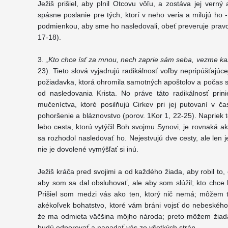
Ježiš prišiel, aby plnil Otcovu vôľu, a zostáva jej vern
spásne poslanie pre tých, ktorí v neho veria a milujú ho -
podmienkou, aby sme ho nasledovali, obeť preveruje pravos
17-18).
3.
„Kto chce ísť za mnou, nech zaprie sám seba, vezme ka
23). Tieto slová vyjadrujú radikálnosť voľby nepripúšťajú
požiadavka, ktorá ohromila samotných apoštolov a počas 
od nasledovania Krista. No práve táto radikálnosť prin
mučeníctva, ktoré posilňujú Cirkev pri jej putovaní v ča
pohoršenie a bláznovstvo (porov. 1Kor 1, 22-25). Napriek 
lebo cesta, ktorú vytýčil Boh svojmu Synovi, je rovnaká ak
sa rozhodol nasledovať ho. Nejestvujú dve cesty, ale len je
nie je dovolené vymýšľať si inú.
Ježiš kráča pred svojimi a od každého žiada, aby robil to, 
aby som sa dal obsluhovať, ale aby som slúžil; kto chce 
Prišiel som medzi vás ako ten, ktorý nič nemá; môžem t
akékoľvek bohatstvo, ktoré vám bráni vojsť do nebeského 
že ma odmieta väčšina môjho národa; preto môžem žiadať 
budú odporovať a napadať vás zo všetkých strán.