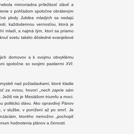
ebola mimoriadna príležitosť sláviť a
adenie s pohľadom spoločne obráteným
očné plody
Jubilea mladých
sa nedajú
ivosti, každodennou vernosťou, ktorá je
ahí mladí, a najmä tým, ktorí sa priamo
knuť svetu takéto dôsledné evanjeliové
vojich domovov a k svojmu obvyklému
vni spoločne so svojimi pastiermi
XVI.
zamysleli nad požiadavkami, ktoré kladie
ísť za mnou,
hovorí
„nech zaprie sám
). Ježiš nie je Mesiášom triumfu a moci.
mu politickú slávu. Ako opravdivý Pánov
e, v službe, v ponížení až po smrť. Je
záciám, ktorého nemožno „pochopiť
érium hodnotenia plánov a činností.