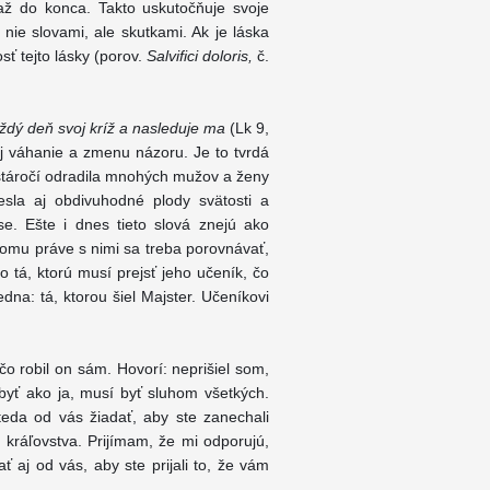
ý až do konca. Takto uskutočňuje svoje
 nie slovami, ale skutkami. Ak je láska
ť tejto lásky (porov.
Salvifici doloris,
č.
ždý deň svoj kríž a nasleduje ma
(Lk 9,
cej váhanie a zmenu názoru. Je to tvrdá
stáročí odradila mnohých mužov a ženy
iesla aj obdivuhodné plody svätosti a
se. Ešte i dnes tieto slová znejú ako
tomu práve s nimi sa treba porovnávať,
o tá, ktorú musí prejsť jeho učeník, čo
dna: tá, ktorou šiel Majster. Učeníkovi
čo robil on sám. Hovorí: neprišiel som,
byť ako ja, musí byť sluhom všetkých.
eda od vás žiadať, aby ste zanechali
kráľovstva. Prijímam, že mi odporujú,
aj od vás, aby ste prijali to, že vám