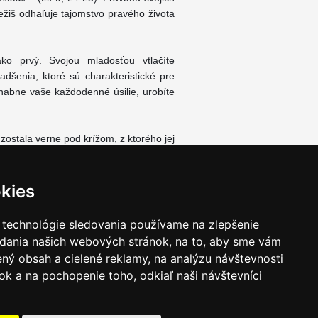
ežiš odhaľuje tajomstvo pravého života
ko prvý. Svojou mladosťou vtlačíte
dšenia, ktoré sú charakteristické pre
habne vaše každodenné úsilie, urobíte
zostala verne pod krížom, z ktorého jej
oštolské požehnanie, ktoré vám zo srdca
kies
 technológie sledovania používame na zlepšenie
adania našich webových stránok, na to, aby sme vám
ný obsah a cielené reklamy, na analýzu návštevnosti
k a na pochopenie toho, odkiaľ naši návštevníci