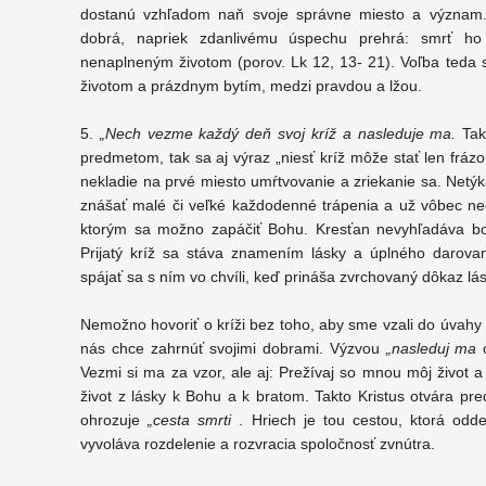
dostanú vzhľadom naň svoje správne miesto a význam
dobrá, napriek zdanlivému úspechu prehrá: smrť h
nenaplneným životom (porov. Lk 12, 13- 21). Voľba teda
životom a prázdnym bytím, medzi pravdou a lžou.
5.
„Nech vezme každý deň svoj kríž a nasleduje ma.
Tak
predmetom, tak sa aj výraz „niesť kríž môže stať len fráz
nekladie na prvé miesto umŕtvovanie a zriekanie sa. Netýk
znášať malé či veľké každodenné trápenia a už vôbec ne
ktorým sa možno zapáčiť Bohu. Kresťan nevyhľadáva bole
Prijatý kríž sa stáva znamením lásky a úplného darova
spájať sa s ním vo chvíli, keď prináša zvrchovaný dôkaz lás
Nemožno hovoriť o kríži bez toho, aby sme vzali do úvahy
nás chce zahrnúť svojimi dobrami. Výzvou
„nasleduj ma
Vezmi si ma za vzor, ale aj: Prežívaj so mnou môj život 
život z lásky k Bohu a k bratom. Takto Kristus otvára pr
ohrozuje
„cesta smrti
. Hriech je tou cestou, ktorá odd
vyvoláva rozdelenie a rozvracia spoločnosť zvnútra.