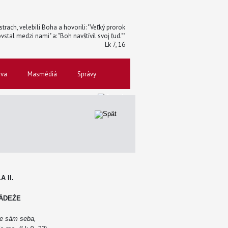
trach, velebili Boha a hovorili: "Veľký prorok
vstal medzi nami" a: "Boh navštívil svoj ľud.""
Lk 7, 16
ova
Masmédiá
Správy
 II.
LÁDEŹE
ie sám seba,