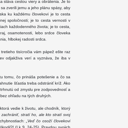
a stáva cestou viery a obrátenia. Je to
 sa zverili jemu a jeho plánu spásy, aby
láska ku každému človekovi je to cesta
ej spoločnosti; je to cesta vernosti v
tiach každodenného života; je to cesta,
raj, osamotenosti, lebo srdce človeka
ia, hlbokej radosti srdca.
 tretieho tisícročia vám pápež ešte raz
kev odjakživa verí a vyznáva, že iba v
tu tomu, čo prináša potešenie a čo sa
hnutie šťastia treba odstrániť kríž. Ako
 odtrhnutú od zmyslu pre zodpovednosť a
 bez ohľadu na tých druhých.
 ktorá vedie k životu, ale chodník, ktorý
zachrániť, stratí ho, ale kto stratí svoj
chybnostiach:
„Veď čo osoží človekovi
oškodil?!
(Lk 9, 24-25). Pravdou svojich