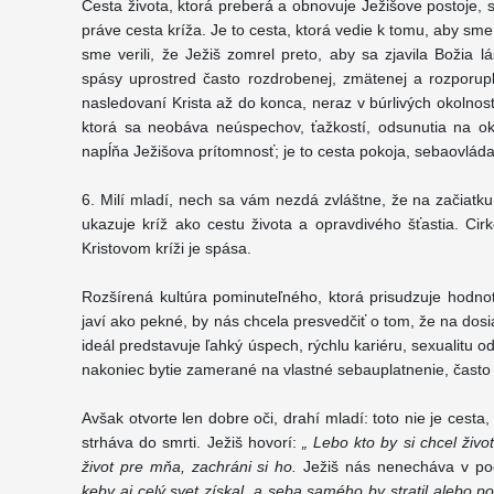
Cesta života, ktorá preberá a obnovuje Ježišove postoje, s
práve cesta kríža. Je to cesta, ktorá vedie k tomu, aby sme
sme verili, že Ježiš zomrel preto, aby sa zjavila Božia 
spásy uprostred často rozdrobenej, zmätenej a rozporupln
nasledovaní Krista až do konca, neraz v búrlivých okolnos
ktorá sa neobáva neúspechov, ťažkostí, odsunutia na ok
napĺňa Ježišova prítomnosť; je to cesta pokoja, sebaovládan
6. Milí mladí, nech sa vám nezdá zvláštne, že na začiatku
ukazuje kríž ako cestu života a opravdivého šťastia. Cir
Kristovom kríži je spása.
Rozšírená kultúra pominuteľného, ktorá prisudzuje hodno
javí ako pekné, by nás chcela presvedčiť o tom, že na dosia
ideál predstavuje ľahký úspech, rýchlu kariéru, sexualitu
nakoniec bytie zamerané na vlastné sebauplatnenie, často
Avšak otvorte len dobre oči, drahí mladí: toto nie je cesta,
strháva do smrti. Ježiš hovorí:
„ Lebo kto by si chcel život 
život pre mňa, zachráni si ho.
Ježiš nás nenecháva v po
keby aj celý svet získal, a seba samého by stratil alebo p