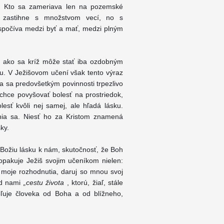
. Kto sa zameriava len na pozemské
o zastihne s množstvom vecí, no s
 spočíva medzi byť a mať, medzi plným
 ako sa kríž môže stať iba ozdobným
ou. V Ježišovom učení však tento výraz
a sa predovšetkým povinnosti trpezlivo
chce povyšovať bolesť na prostriedok,
sť kvôli nej samej, ale hľadá lásku.
nia sa. Niesť ho za Kristom znamená
ky.
 Božiu lásku k nám, skutočnosť, že Boh
opakuje Ježiš svojim učeníkom nielen:
a moje rozhodnutia, daruj so mnou svoj
ed nami
„cestu života
, ktorú, žiaľ, stále
eľuje človeka od Boha a od blížneho,