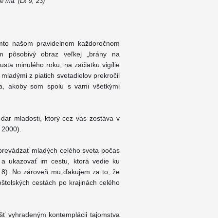
e ma. (Lk 9, 23)
omto našom pravidelnom každoročnom
am pôsobivý obraz veľkej „brány na
usta minulého roku, na začiatku vigílie
 mladými z piatich svetadielov prekročil
ta, akoby som spolu s vami všetkými
dar mladosti, ktorý cez vás zostáva v
a 2000).
sprevádzať mladých celého sveta počas
a ukazovať im cestu, ktorá vedie ku
 8). No zároveň mu ďakujem za to, že
štolských cestách po krajinách celého
šť vyhradeným kontemplácii tajomstva