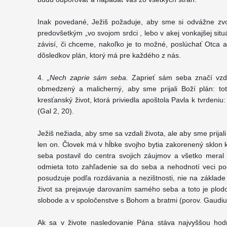
Inak povedané, Ježiš požaduje, aby sme si odvážne zvolil
predovšetkým „vo svojom srdci , lebo v akej vonkajšej sit
závisí, či chceme, nakoľko je to možné, poslúchať Otca a
dôsledkov plán, ktorý má pre každého z nás.
4.
„Nech zaprie sám seba.
Zaprieť sám seba značí vzda
obmedzený a malicherný, aby sme prijali Boží plán: to
kresťanský život, ktorá priviedla apoštola Pavla k tvrdeniu
(Gal 2, 20).
Ježiš nežiada, aby sme sa vzdali života, ale aby sme prijal
len on. Človek má v hĺbke svojho bytia zakorenený sklon 
seba postavil do centra svojich záujmov a všetko meral
odmieta toto zahľadenie sa do seba a nehodnotí veci pod
posudzuje podľa rozdávania a nezištnosti, nie na základe 
život sa prejavuje darovaním samého seba a toto je plodom
slobode a v spoločenstve s Bohom a bratmi (porov. Gaudium
Ak sa v živote nasledovanie Pána stáva najvyššou hod