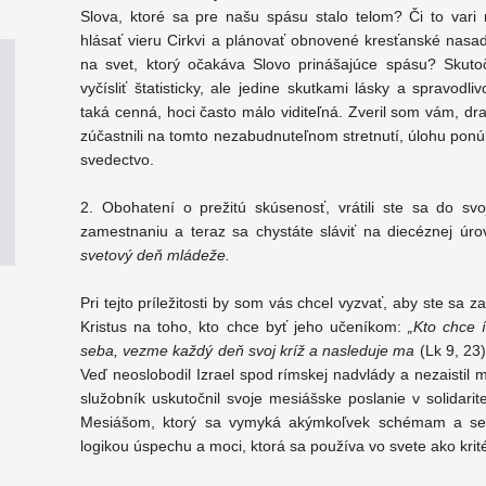
Slova, ktoré sa pre našu spásu stalo telom? Či to vari n
hlásať vieru Cirkvi a plánovať obnovené kresťanské nas
na svet, ktorý očakáva Slovo prinášajúce spásu? Skut
vyčísliť štatisticky, ale jedine skutkami lásky a spravodl
taká cenná, hoci často málo viditeľná. Zveril som vám, dr
zúčastnili na tomto nezabudnuteľnom stretnutí, úlohu ponú
svedectvo.
2. Obohatení o prežitú skúsenosť, vrátili ste sa do s
zamestnaniu a teraz sa chystáte sláviť na diecéznej úro
svetový deň mládeže.
Pri tejto príležitosti by som vás chcel vyzvať, aby ste sa 
Kristus na toho, kto chce byť jeho učeníkom:
„Kto chce 
seba, vezme každý deň svoj kríž a nasleduje ma
(Lk 9, 23
Veď neoslobodil Izrael spod rímskej nadvlády a nezaistil 
služobník uskutočnil svoje mesiášske poslanie v solidarit
Mesiášom, ktorý sa vymyká akýmkoľvek schémam a sen
logikou úspechu a moci, ktorá sa používa vo svete ako krit