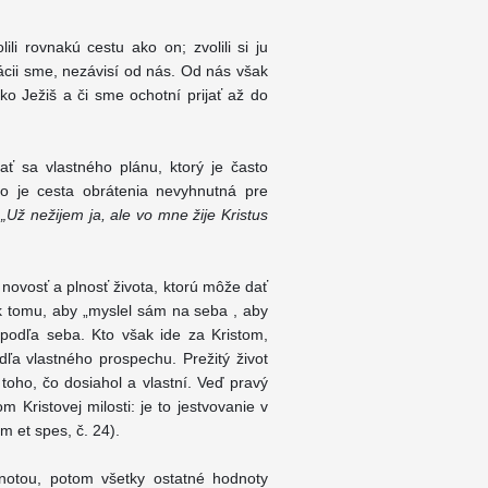
i rovnakú cestu ako on; zvolili si ju
uácii sme, nezávisí od nás. Od nás však
ko Ježiš a či sme ochotní prijať až do
ť sa vlastného plánu, ktorý je často
to je cesta obrátenia nevyhnutná pre
:
„Už nežijem ja, ale vo mne žije Kristus
i novosť a plnosť života, ktorú môže dať
k tomu, aby „myslel sám na seba , aby
 podľa seba. Kto však ide za Kristom,
ľa vlastného prospechu. Prežitý život
toho, čo dosiahol a vlastní. Veď pravý
 Kristovej milosti: je to jestvovanie v
 et spes, č. 24).
notou, potom všetky ostatné hodnoty