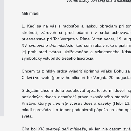
vezme každý deň svoj kríž a nasleduj
Milí mladí!
1. Keď sa na vás s radosťou a láskou obraciam pri t
stretnutí, zároveň si pred očami i v srdci uchováv
priestranstve pri Tor Vergata v Ríme. V ten večer, 19. aug
XV. svetového dňa mládeže
, keď som ruka v ruke s piatimi
jej prah pred tvárou ukrižovaného a vzkrieseného Kris
symbolicky vstúpil do tretieho tisícročia.
Chcem tu z hĺbky srdca vyjadriť úprimnú vďaku Bohu za 
Cirkvi i vo svete (porov. homília pri Tor Vergata 20. august
S dojatím chcem Bohu poďakovať aj za to, že mi dovolil 
posledných dvoch desaťročí práve skončeného storočia 
Kristovi, ktorý je
„ten istý včera i dnes a naveky
(Hebr 13,
mladí sprevádzali a temer podopierali pápeža na jeho apo
sveta.
Čím bol
XV. svetový deň mládeže,
ak len nie časom zvlá