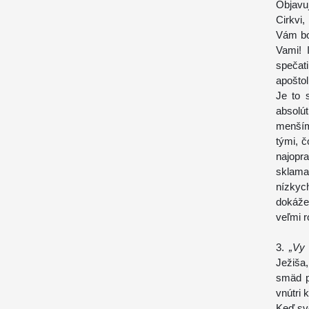
Objavu
Cirkvi
Vám bol
Vami! 
spečat
apoštol
Je to 
absolút
menším
tými, č
najopr
sklama
nízkyc
dokáže
veľmi r
3.
„Vy
Ježiša
smäd p
vnútri 
Keď sve