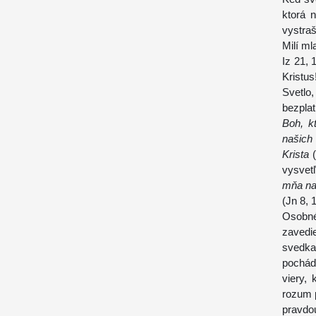
ktorá 
vystraš
Milí ml
Iz 21, 
Kristus
Svetlo
bezpla
Boh, kt
našich 
Krista
(
vysvetľ
mňa nas
(Jn 8, 1
Osobné
zavedi
svedka
pochád
viery,
rozum p
pravdou