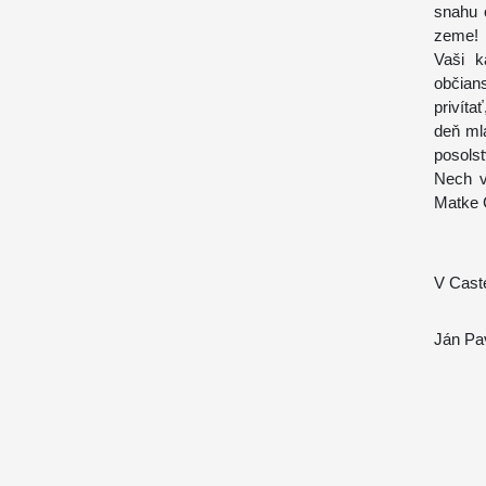
snahu 
zeme!
Vaši k
občians
privít
deň mlá
posolst
Nech v
Matke C
V Caste
Ján Pav