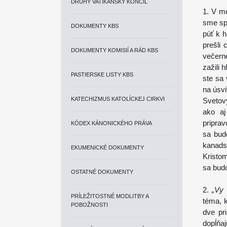
DRUHÝ VATIKÁNSKY KONCIL
1. V mo
sme spo
DOKUMENTY KBS
púť k h
prešli 
DOKUMENTY KOMISIÍ A RÁD KBS
večerne
zažili 
PASTIERSKE LISTY KBS
ste sa 
na úsvi
KATECHIZMUS KATOLÍCKEJ CIRKVI
Svetov
ako aj
priprav
KÓDEX KÁNONICKÉHO PRÁVA
sa bud
kanads
EKUMENICKÉ DOKUMENTY
Kristom
sa budo
OSTATNÉ DOKUMENTY
2.
„Vy 
PRÍLEŽITOSTNÉ MODLITBY A
téma, 
POBOŽNOSTI
dve pr
dopĺňa