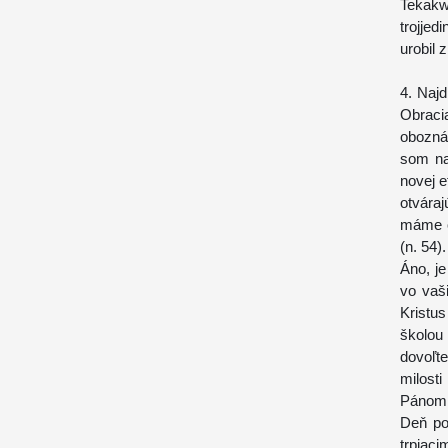
Tekakw
trojjed
urobil 
4. Najd
Obraci
obozná
som na
novej e
otváraj
máme o
(n. 54).
Áno, je
vo vaš
Kristu
školou
dovoľte
milosti
Pánom 
Deň po
trpiac