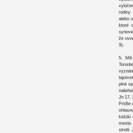
vylúče
rodiny
alebo u
ktoré 
synovi
že
ovoc
9).
5. Mil
Toront
vyznám
tajomst
plné s
nalieh
Jn 17, 
Príďte 
ohlasov
každú 
meste.
stretl