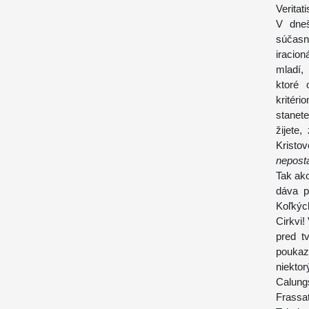
Veritati
V dneš
súčasn
iracion
mladí,
ktoré 
kritér
stanet
žijete
Kristo
nepost
Tak ako
dáva p
Koľkýc
Cirkvi!
pred t
poukaz
niekto
Calung
Frassa