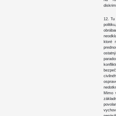
diskrim
12. Tu
politik
obrába
neodkl
ktoré 
predno
ostatn
paradox
konfli
bezpeč
civiln
ospra
nedotk
Mimo v
základ
povola
vychov
nenási