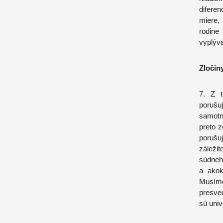
diferen
miere,
rodine
vyplýva
Zločin
7. Z t
porušu
samotn
preto z
porušu
záleži
súdneh
a akok
Musím
presved
sú univ