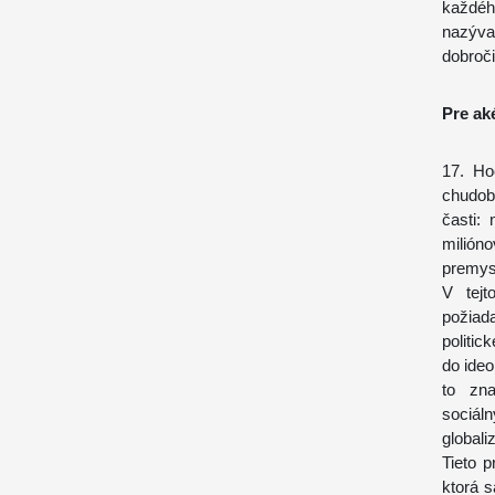
každého
nazýva
dobroč
Pre ak
17. Ho
chudob
časti: 
milión
premysl
V tejt
požiad
politic
do ideo
to zna
sociáln
globali
Tieto 
ktorá s