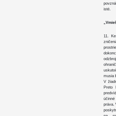
povzná
isté.
„Vmieš
11. Ke
zničeni
prostr
dokonc
odzbro
ohrani
uskuto
musia 
V žiad
Preto 
predví
účinné
práva. 
poskyt
na ro