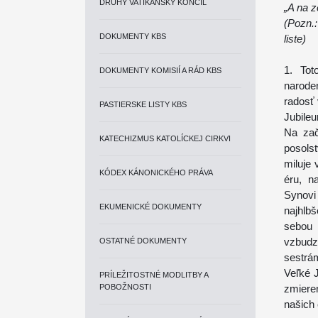
DRUHÝ VATIKÁNSKY KONCIL
„A na z
(Pozn.
DOKUMENTY KBS
liste)
1. Tot
DOKUMENTY KOMISIÍ A RÁD KBS
narode
radosť 
PASTIERSKE LISTY KBS
Jubile
Na zač
KATECHIZMUS KATOLÍCKEJ CIRKVI
posols
miluje
KÓDEX KÁNONICKÉHO PRÁVA
éru, n
Synovi
EKUMENICKÉ DOKUMENTY
najhlb
sebou
vzbudz
OSTATNÉ DOKUMENTY
sestrám
Veľké 
PRÍLEŽITOSTNÉ MODLITBY A
POBOŽNOSTI
zmieren
našich 