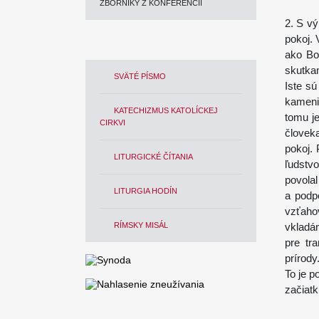
ZBORNÍKY Z KONFERENCIÍ
2. S v
pokoj.
ako Bo
skutkam
SVÄTÉ PÍSMO
Iste sú
kameni
KATECHIZMUS KATOLÍCKEJ
tomu je
CIRKVI
človek
pokoj.
LITURGICKÉ ČÍTANIA
ľudstv
povolal
LITURGIA HODÍN
a podp
vzťaho
RÍMSKY MISÁL
vkladá
pre tr
prírody
To je p
začiatk