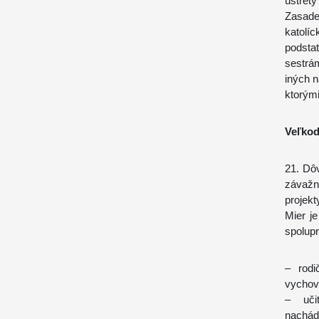
ústrety
Zasaden
katolí
podsta
sestrá
iných 
ktorými
Veľkod
21. Dô
závažn
projek
Mier j
spolupr
– rodi
vychová
– uči
nachádz