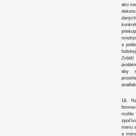
ako se
dokonc
daných
konkrét
prieko
mnohým
a poli
ľudskej
Zvlášť
problé
aby s
prost
analfab
18. Na
formov
mohlo 
spočív
mieru a
a mimo