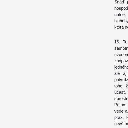
Snáď p
hospodá
nutné,
blahob
ktorá n
16. Tu
samotn
uvedo
zodpov
jedného
ale aj
potvrd
toho, 
účasť,
sprostr
Pritom
vede a 
prax, 
nevším