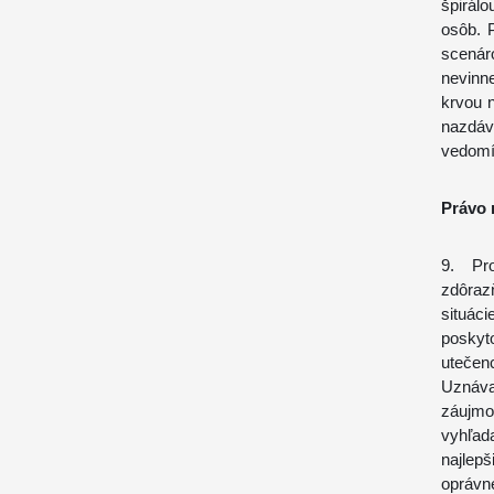
špirálo
osôb. 
scenár
nevinne
krvou n
nazdáva
vedomí
Právo 
9. Pr
zdôraz
situác
poskyt
utečen
Uznáva
záujmo
vyhľada
najlep
oprávn