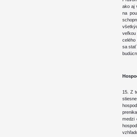
ako aj
na pou
schopn
všetký
veľkou
celého
sa stať
budúcno
Hospod
15. Z t
stiesn
hospod
prenik
medzi 
hospodá
vzhľad