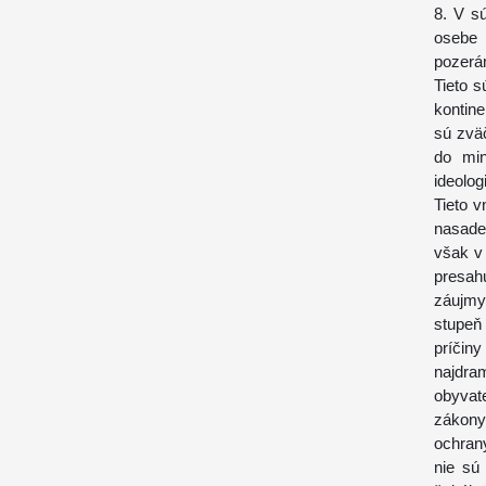
8. V s
osebe 
pozerám
Tieto s
kontine
sú zvä
do min
ideolog
Tieto 
nasade
však v
presah
záujmy
stupeň
príči
najdra
obyvat
zákony
ochrany
nie sú