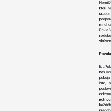
Nemôže
ktorí 
úradom
podpo
mnohos
Pavla V
nadobú
skúsen
Povola
5. „Pok
nás ved
pokoja
Iste,
postavi
celému
jedinou
každé
predchá