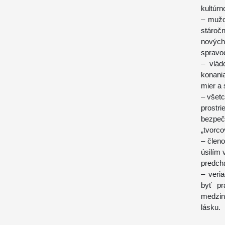
kultúrn
– mužo
stároč
nových
spravod
– vlád
konania
mier a 
– všetc
prostr
bezpeč
„tvorco
– člen
úsilím 
predchá
– veri
byť pr
medzin
lásku.