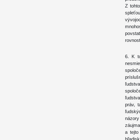
Z toht
spleťo
vývojo
mnohos
povsta
rovnosti
6. K t
nesmi
spoloč
príslu
ľudstva
spoloč
ľudstv
práv, 
ľudský
názory
záujma
a tejt
hľadisk