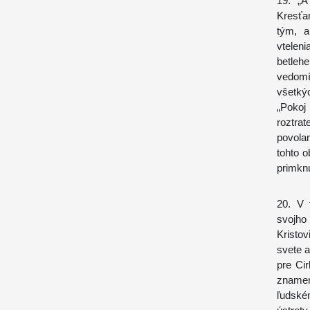
19. „A
Kresťa
tým, a
vtelen
betlehe
vedomí,
všetký
„Pokoj 
roztrat
povola
tohto 
primknu
20. V 
svojho
Kristo
svete a
pre Cir
znamen
ľudské