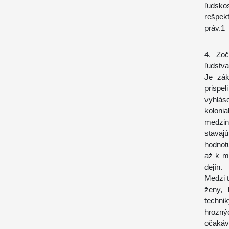
ľudskos
rešpek
práv.1
4. Zoč
ľudstva
Je zák
prispe
vyhlás
koloni
medzin
stavaj
hodnotu
až k m
dejín.
Medzi 
ženy, 
techni
hroznýc
očakáv