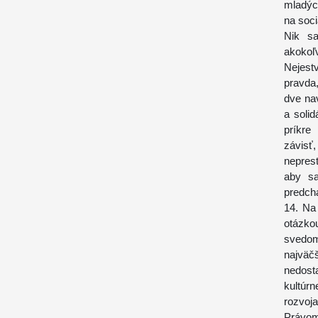
mladýc
na soci
Nik sa
akokoľ
Nejest
pravda,
dve na
a solid
príkre
závisť
neprest
aby sa
predch
14. Na
otázkou
svedom
najväč
nedost
kultúr
rozvoja
Právom