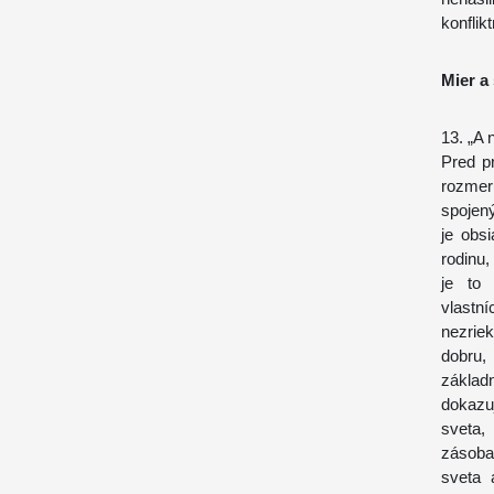
konflik
Mier a 
13. „A 
Pred p
rozmer
spojený
je obs
rodinu,
je to 
vlastn
nezrie
dobru,
základ
dokazuj
sveta,
zásoba
sveta 