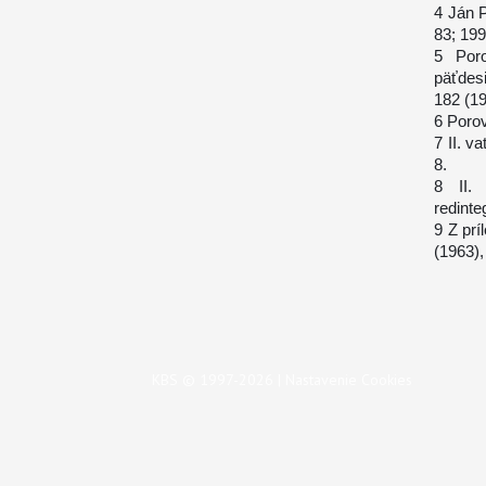
4 Ján 
83; 199
5 Poro
päťdes
182 (19
6 Porov
7 II. v
8.
8 II. 
redinteg
9 Z prí
(1963),
KBS © 1997-2026 |
Nastavenie Cookies