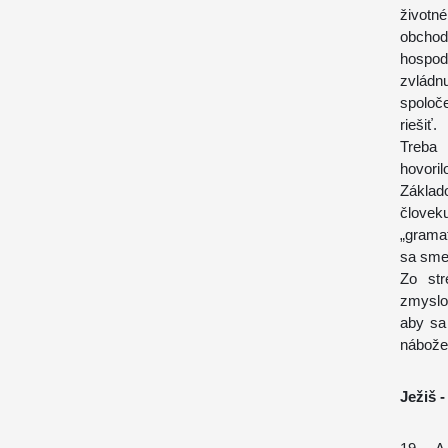
životn
obcho
hospod
zvládn
spoloč
riešiť.
Treba 
hovori
Základ
človek
„grama
sa sme
Zo str
zmyslo
aby sa
nábože
Ježiš -