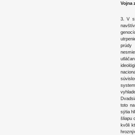
Vojna 
3. V s
navští
genocí
utrpeni
prúdy 
nesmie
utláča
ideol
nacion
súvislo
syste
vyhlade
Dvadsi
toto n
sýtia h
šliapu 
kvôli 
hrozný