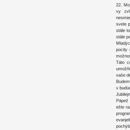
22. Mo
vy zvl
nesmiet
svete 
stále t
stále p
Mladých
pocity
možnos
Táto c
umožňu
vaše de
Budem m
v budú
Jubilej
Pápež 
ešte ra
program
evanjel
pochýb