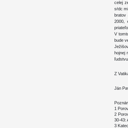
celej z
sŕdc mi
bratov 
2000, 
priateľo
V tomt
bude v
Ježišo
hojnej 
ľudstvu
Z Vatik
Ján Pav
Pozná
1 Porov
2 Poro
30-43: 
3 Katec