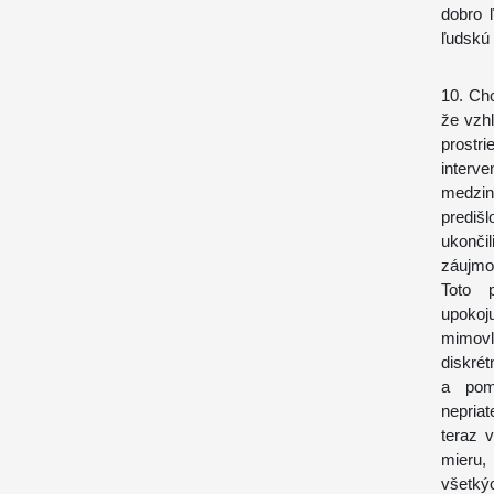
dobro 
ľudskú 
10. Ch
že vzh
prost
inter
medzin
prediš
ukonči
záujmov
Toto p
upoko
mimovl
diskré
a pomá
nepriat
teraz 
mieru
všetkýc