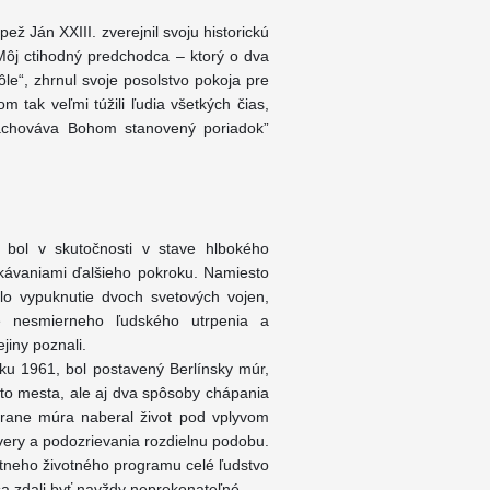
ež Ján XXIII. zverejnil svoju historickú
. Môj ctihodný predchodca – ktorý o dva
le“, zhrnul svoje posolstvo pokoja pre
m tak veľmi túžili ľudia všetkých čias,
zachováva Bohom stanovený poriadok”
, bol v skutočnosti v stave hlbokého
akávaniami ďalšieho pokroku. Namiesto
lo vypuknutie dvoch svetových vojen,
ie nesmierneho ľudského utrpenia a
jiny poznali.
oku 1961, bol postavený Berlínsky múr,
ohto mesta, ale aj dva spôsoby chápania
trane múra naberal život pod vplyvom
ôvery a podozrievania rozdielnu podobu.
étneho životného programu celé ľudstvo
 sa zdali byť navždy neprekonateľné.