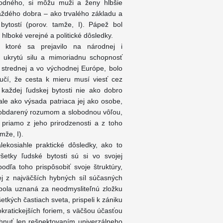
rodného, si môžu muži a ženy hlbšie
dého dobra – ako trvalého základu a
 bytostí (porov. tamže, I). Pápež bol
hlboké verejné a politické dôsledky.
ktoré sa prejavilo na národnej i
il ukrytú silu a mimoriadnu schopnosť
v strednej a vo východnej Európe, bolo
 učí, že cesta k mieru musí viesť cez
každej ľudskej bytosti nie ako dobro
 ale ako výsada patriaca jej ako osobe,
 je obdarený rozumom a slobodnou vôľou,
 priamo z jeho prirodzenosti a z toho
mže, I).
lekosiahle praktické dôsledky, ako to
šetky ľudské bytosti sú si vo svojej
odľa toho prispôsobiť svoje štruktúry,
ej z najväčších hybných síl súčasných
 bola uznaná za neodmysliteľnú zložku
šetkých častiach sveta, prispeli k zániku
okratickejších foriem, s väčšou účasťou
ahnuť len rešpektovaním univerzálneho