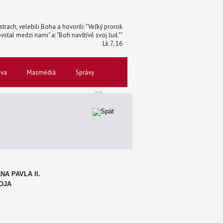
trach, velebili Boha a hovorili: "Veľký prorok
vstal medzi nami" a: "Boh navštívil svoj ľud.""
Lk 7, 16
ova
Masmédiá
Správy
A PAVLA II.
OJA