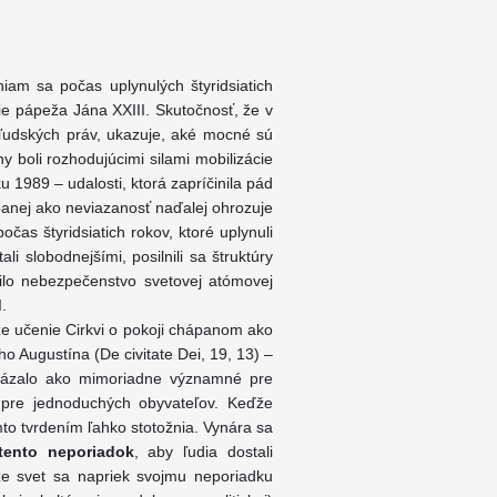
iam sa počas uplynulých štyridsiatich
e pápeža Jána XXIII. Skutočnosť, že v
u ľudských práv, ukazuje, aké mocné sú
y boli rozhodujúcimi silami mobilizácie
u 1989 – udalosti, ktorá zapríčinila pád
anej ako neviazanosť naďalej ohrozuje
čas štyridsiatich rokov, ktoré uplynuli
i slobodnejšími, posilnili sa štruktúry
ilo nebezpečenstvo svetovej atómovej
.
 že učenie Cirkvi o pokoji chápanom ako
ého Augustína (De civitate Dei, 19, 13) –
ukázalo ako mimoriadne významné pre
j pre jednoduchých obyvateľov. Keďže
mto tvrdením ľahko stotožnia. Vynára sa
tento neporiadok
, aby ľudia dostali
že svet sa napriek svojmu neporiadku