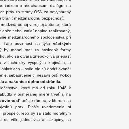
 poriadkom a nie chaosom, dialógom a
kých práv zo strany OSN za nevyhnutný
a brániť medzinárodnú bezpečnosť.
medzinárodnej verejnej autorite, ktorá
elenže nebol zatiaľ naplno realizovaný,
hanie medzinárodného spoločenstva pri
v. Táto povinnosť sa týka
všetkých
rý by mohol mať za následok formy
ho, ako sa otvára znepokojivá priepasť
 v technicky vyspelých krajinách, a
oblastiach – stále nie sú dodržiavané:
nie, sebaurčenie či nezávislosť.
Pokoj
la a nakoniec úplne odstránila.
ločenstvo, ktoré má od roku 1948 k
abudlo v primeranej miere trvať aj na
povinnosť
určuje rámec, v ktorom sa
jvoľnú prax. Plnšie uvedomenie si
i prospelo, lebo by sa stalo morálnym
í od vôle jednotlivca ani skupiny, sa