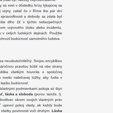
 sa svet v dôsledku krízy týkajúcej sa
 vojny, zatiaľ čo v Ríme iba pár dní
 spravodlivosti a slobody sa zdala byť
ešte dlho žiť v týchto nebezpečných
kom vojnového útoku alebo incidentu,
 v celých ľudských dejinách. Použitie
y ohrozil budúcnosť samotného ľudstva.
r za neuskutočniteľný. Svojou encyklikou
 náročnou pravdou búšiť na obe strany
lika všetkým hovorila o spoločnej
 svetlo naliehavej túžby, aby ľudia v
a lepšiu budúcnosť.
ákladnými podmienkami pokoja sú štyri
sť, láska a sloboda
(porov. tamže, I).
notlivec okrem svojich vlastných práv
ť
upevní pokoj vtedy, ak každý bude
i všetky povinnosti voči druhým.
Láska