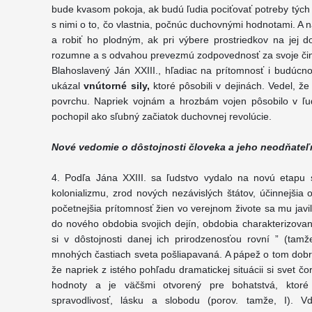
bude kvasom pokoja, ak budú ľudia pociťovať potreby tých 
s nimi o to, čo vlastnia, počnúc duchovnými hodnotami. A
a robiť ho plodným, ak pri výbere prostriedkov na jej do
rozumne a s odvahou prevezmú zodpovednosť za svoje čin
Blahoslavený Ján XXIII., hľadiac na prítomnosť i budúcn
ukázal
vnútorné sily,
ktoré pôsobili v dejinách. Vedel, že
povrchu. Napriek vojnám a hrozbám vojen pôsobilo v ľu
pochopil ako sľubný začiatok duchovnej revolúcie.
Nové vedomie o dôstojnosti človeka a jeho neodňate
4. Podľa Jána XXIII. sa ľudstvo vydalo na novú etapu s
kolonializmu, zrod nových nezávislých štátov, účinnejšia
početnejšia prítomnosť žien vo verejnom živote sa mu javi
do nového obdobia svojich dejín, obdobia charakterizovan
si v dôstojnosti danej ich prirodzenosťou rovní ” (tamže
mnohých častiach sveta pošliapavaná. A pápež o tom dobr
že napriek z istého pohľadu dramatickej situácii si svet 
hodnoty a je väčšmi otvorený pre bohatstvá, ktoré 
spravodlivosť, lásku a slobodu (porov. tamže, I). V