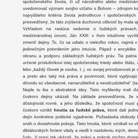
spoločenského života, či už národného alebo medziná
uvedomovať význam svojho vzťahu s Bohom – zdrojom kaž
najvyššieho kritéria života jednotlivcov i spoločenských
presvedčený, že táto zvýšená duchovná citlivosť by mala aj 
Vzhľadom na rastúce vedomie o ľudských právach, 
medzinárodnej úrovni, Ján XXIII. v ňom intuitívne vycít
zmeniť dejiny. To, čo sa udialo o niekoľko rokov, najmä 
jedinečným potvrdením jeho intuície. Pápež v encyklike
obranu a podporu základných ľudských práv. Tie patria 
určené príslušníkovi istej spoločenskej triedy alebo štátu,
lebo „každý človek je osoba, t. j. vo svojej prirodzenosti
a preto ako taký má práva a povinnosti, ktoré vyplývajú
dôvodu sú všeobecné, nenarušiteľné a neodcudziteľné“ (ta
Nejde tu iba o abstraktné idey. Tieto myšlienky mali ďa
čoskoro dejiny ukázali. Na základe presvedčenia, že v
dôstojnosti rovné, a jeho dôsledku, že spoločnosť musí p
čoskoro vznikli
hnutia za ľudské práva,
ktoré dali jedn
dejín konkrétne politické vyjadrenie. Požiadavka slobody
snáh o dosiahnutie pokoja. Tieto hnutia, ktoré vznikali vo v
diktátorských foriem vlády a viedli k nastoleniu iných, dem
ľudu. V praxi tak ukázali, že pokoj a pokrok možno dosi