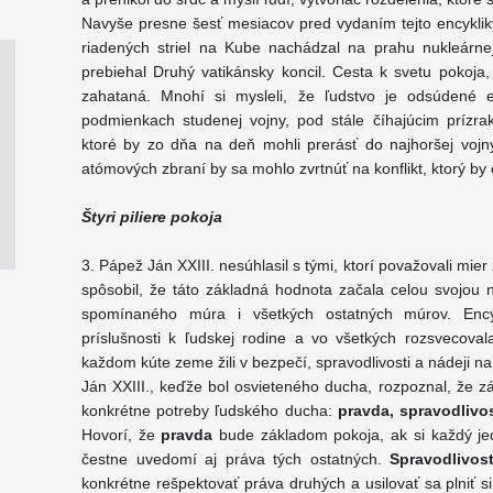
Navyše presne šesť mesiacov pred vydaním tejto encykliky
riadených striel na Kube nachádzal na prahu nukleárnej
prebiehal Druhý vatikánsky koncil. Cesta k svetu pokoja,
zahataná. Mnohí si mysleli, že ľudstvo je odsúdené 
podmienkach studenej vojny, pod stále číhajúcim prízra
ktoré by zo dňa na deň mohli prerásť do najhoršej vojny
atómových zbraní by sa mohlo zvrtnúť na konflikt, ktorý b
Štyri piliere pokoja
3. Pápež Ján XXIII. nesúhlasil s tými, ktorí považovali mie
spôsobil, že táto základná hodnota začala celou svojou
spomínaného múra i všetkých ostatných múrov. Encyk
príslušnosti k ľudskej rodine a vo všetkých rozsvecovala
každom kúte zeme žili v bezpečí, spravodlivosti a nádeji n
Ján XXIII., keďže bol osvieteného ducha, rozpoznal, že z
konkrétne potreby ľudského ducha:
pravda, spravodlivo
Hovorí, že
pravda
bude základom pokoja, ak si každý jed
čestne uvedomí aj práva tých ostatných.
Spravodlivos
konkrétne rešpektovať práva druhých a usilovať sa plniť s