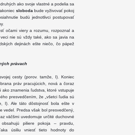
druhých ako svoje vlastné a podelia sa
 nakoniec
sloboda
bude vyživovať pokoj
siahnutie budú jednotlivci postupovať
y.
osť očami viery a rozumu, rozpoznal a
 veci nie sú vždy také, ako sa javia na
dských dejinách ešte niečo, čo pápež
ľných právach
vojej cesty (porov. tamže, I). Koniec
 obrana práv pracujúcich, nová a čoraz
li ako znamenia ľudstva, ktoré vstupuje
ého presvedčením, že „všetci ľudia sú
, I). Ale táto dôstojnosť bola ešte v
e vedel. Predsa však bol presvedčený,
čoraz väčšmi uvedomuje určité duchovné
obsahujú piliere pokoja – pravdu,
ďaka úsiliu vniesť tieto hodnoty do