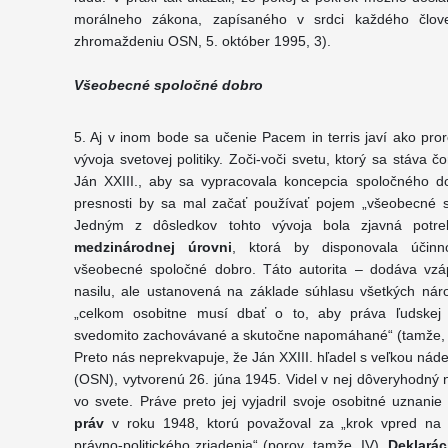
morálneho zákona, zapísaného v srdci každého člove
zhromaždeniu OSN, 5. október 1995, 3).
Všeobecné spoločné dobro
5. Aj v inom bode sa učenie Pacem in terris javí ako pro
vývoja svetovej politiky. Zoči-voči svetu, ktorý sa stáva č
Ján XXIII., aby sa vypracovala koncepcia spoločného do
presnosti by sa mal začať používať pojem „všeobecné sp
Jedným z dôsledkov tohto vývoja bola zjavná potr
medzinárodnej úrovni
, ktorá by disponovala účin
všeobecné spoločné dobro. Táto autorita – dodáva vz
nasilu, ale ustanovená na základe súhlasu všetkých náro
„celkom osobitne musí dbať o to, aby práva ľudskej 
svedomito zachovávané a skutočne napomáhané“ (tamže, 
Preto nás neprekvapuje, že Ján XXIII. hľadel s veľkou ná
(OSN), vytvorenú 26. júna 1945. Videl v nej dôveryhodný n
vo svete. Práve preto jej vyjadril svoje osobitné uznani
práv
v roku 1948, ktorú považoval za „krok vpred na 
právno-politického zriadenia“ (porov. tamže, IV).
Deklarác