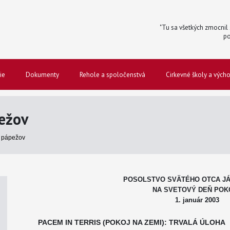
"Tu sa všetkých zmocnil s
po
ie
Dokumenty
Rehole a spoločenstvá
Cirkevné školy a vých
ežov
 pápežov
POSOLSTVO SVÄTÉHO OTCA JÁN
NA SVETOVÝ DEŇ POK
1. január 2003
PACEM IN TERRIS (POKOJ NA ZEMI): TRVALÁ ÚLOHA