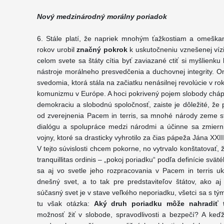
Nový medzinárodný morálny poriadok
6. Stále platí, že napriek mnohým ťažkostiam a omeškan
rokov urobil
značný pokrok
k uskutočneniu vznešenej vízi
celom svete sa štáty cítia byť zaviazané ctiť si myšlienk
nástroje morálneho presvedčenia a duchovnej integrity. On
svedomia, ktorá stála na začiatku nenásilnej revolúcie v rok
komunizmu v Európe. A hoci pokrivený pojem slobody cháp
demokraciu a slobodnú spoločnosť, zaiste je dôležité, že po
od zverejnenia Pacem in terris, sa mnohé národy zeme stal
dialógu a spolupráce medzi národmi a účinne sa zmiern
vojny, ktoré sa drasticky vyhrotilo za čias pápeža Jána XXIII
V tejto súvislosti chcem pokorne, no vytrvalo konštatovať,
tranquillitas ordinis – „pokoj poriadku“ podľa definície svät
sa aj vo svetle jeho rozpracovania v Pacem in terris 
dnešný svet, a to tak pre predstaviteľov štátov, ako a
súčasný svet je v stave veľkého neporiadku, všetci sa s tý
tu však otázka:
Aký druh poriadku môže nahradiť 
možnosť žiť v slobode, spravodlivosti a bezpečí? A keď