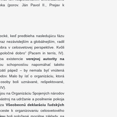
ka (porov. Ján Pavol II., Prejav k
rocké, keď predbieha nasledujúcu fázu
oraz nezávislejším a globálnejším, radil
bra v celosvetovej perspektíve. Kvôli
oločné dobro“ (Pacem in terris, IV).
eba existencie
verejnej autority na
nou schopnosťou napomáhať takéto
ápätí pápež – by nemala byť vnútená
dov. Malo by ísť o organizáciu, ktorá
osoby boli uznávané, rešpektované,
IV).
dejou na Organizáciu Spojených národov
ástroj na udržanie a posilnenie pokoja
e za
Všeobecnú deklaráciu ľudských
ceste k organizovaniu celosvetového
iou
boli položené morálne základy, na