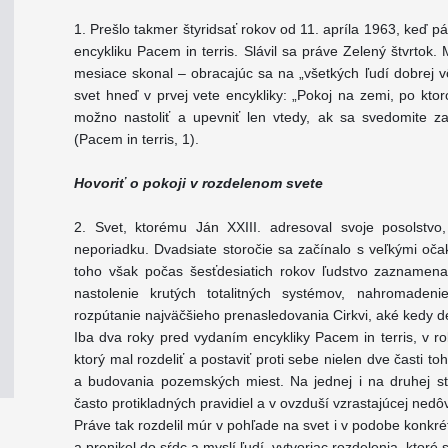
1. Prešlo takmer štyridsať rokov od 11. apríla 1963, keď páp
encykliku Pacem in terris. Slávil sa práve Zelený štvrtok
mesiace skonal – obracajúc sa na „všetkých ľudí dobrej vô
svet hneď v prvej vete encykliky: „Pokoj na zemi, po ktoro
možno nastoliť a upevniť len vtedy, ak sa svedomite 
(Pacem in terris, 1).
Hovoriť o pokoji v rozdelenom svete
2. Svet, ktorému Ján XXIII. adresoval svoje posolstvo
neporiadku. Dvadsiate storočie sa začínalo s veľkými oč
toho však počas šesťdesiatich rokov ľudstvo zaznamena
nastolenie krutých totalitných systémov, nahromaden
rozpútanie najväčšieho prenasledovania Cirkvi, aké kedy de
Iba dva roky pred vydaním encykliky Pacem in terris, v r
ktorý mal rozdeliť a postaviť proti sebe nielen dve časti t
a budovania pozemských miest. Na jednej i na druhej s
často protikladných pravidiel a v ovzduší vzrastajúcej ned
Práve tak rozdelil múr v pohľade na svet i v podobe konkr
a prenikol do sŕdc a myslí ľudí, vytvoriac rozdelenia, ktoré