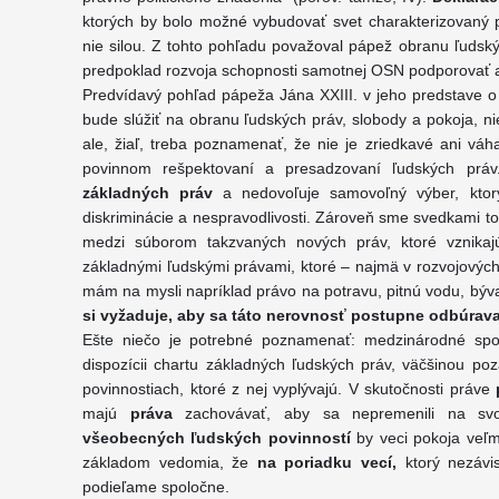
ktorých by bolo možné vybudovať svet charakterizovaný
nie silou. Z tohto pohľadu považoval pápež obranu ľuds
predpoklad rozvoja schopnosti samotnej OSN podporovať 
Predvídavý pohľad pápeža Jána XXIII. v jeho predstave o 
bude slúžiť na obranu ľudských práv, slobody a pokoja, ni
ale, žiaľ, treba poznamenať, že nie je zriedkavé ani vá
povinnom rešpektovaní a presadzovaní ľudských prá
základných práv
a nedovoľuje samovoľný výber, kto
diskriminácie a nespravodlivosti. Zároveň sme svedkami to
medzi súborom takzvaných nových práv, ktoré vznikajú
základnými ľudskými právami, ktoré – najmä v rozvojových 
mám na mysli napríklad právo na potravu, pitnú vodu, býva
si vyžaduje, aby sa táto nerovnosť postupne odbúrava
Ešte niečo je potrebné poznamenať: medzinárodné spo
dispozícii chartu základných ľudských práv, väčšinou poz
povinnostiach, ktoré z nej vyplývajú. V skutočnosti práve
majú
práva
zachovávať, aby sa nepremenili na svo
všeobecných ľudských povinností
by veci pokoja veľm
základom vedomia, že
na poriadku vecí,
ktorý nezávis
podieľame spoločne.