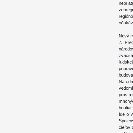
nepria
zemegu
región
očakáv
Nový m
7. Pre
národo
zväčša
ľudske
pripra
budova
Národn
vedomi
prostr
mnohý
hnutiac
Ide o 
Spojen
cieľov 