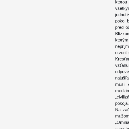
ktorou
všetký
jednot
pokoj 
pred o
Blízko
ktorými
neprijm
otvoriť
Kresťa
vzťahu
odpov
najušľ
musí o
medzin
„civil
pokoja.
Na zač
mužom 
„Omnia
a sestr