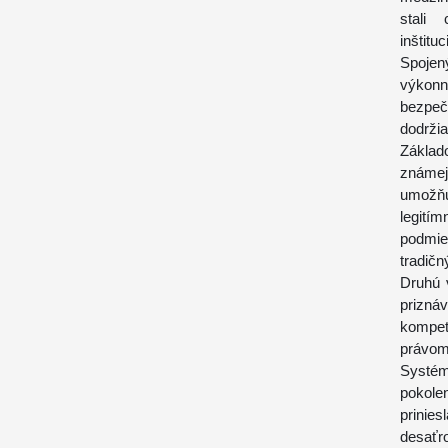
stali
inštitu
Spojen
výkon
bezpeč
dodrži
Základ
známej
umožňu
legití
podmie
tradičn
Druhú 
prizná
kompet
právom
Systém
pokolen
prinie
desať