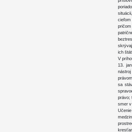
príslov
poriad
situác
cieľom 
pričom
patrič
beztre
skrýva
ich štát
V prího
13. ja
nástro
právom 
sa stá
spravod
právo;
t
smer v 
Učenie
medzin
prostr
kresť