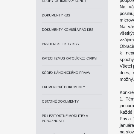
podpor
DRUHÝ VATIKÁNSKY KONCIL
Na vás
posilň
DOKUMENTY KBS
mierov
Na vás
DOKUMENTY KOMISIÍ A RÁD KBS
všetký
vzájom
PASTIERSKE LISTY KBS
Obracia
k nepr
KATECHIZMUS KATOLÍCKEJ CIRKVI
spochyb
Všetci 
dnes, 
KÓDEX KÁNONICKÉHO PRÁVA
možný,
EKUMENICKÉ DOKUMENTY
Konkrét
1. Tém
OSTATNÉ DOKUMENTY
január
Každé 
PRÍLEŽITOSTNÉ MODLITBY A
Pavla 
POBOŽNOSTI
január
na slo