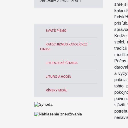
ZBORNÍKY Z KONFERENCIÍ
sme si
kalend
ľudské
prísľu
spravo
SVÄTÉ PÍSMO
Keďže 
stolci
KATECHIZMUS KATOLÍCKEJ
tradíc
CIRKVI
modlitb
Počas d
LITURGICKÉ ČÍTANIA
daroval
a vyzýv
LITURGIA HODÍN
pokoja 
tohto 
RÍMSKY MISÁL
pokojn
povinn
slávili
potrebu
nenávis