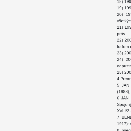
18) 19
19) 199
20) 19
všetkýc
21) 199
práv
22) 200
ľuďom d
23) 200
24) 200
odpust
25) 200
4 Prea
5 JÁN P
(1988),
6 JÁN 
Spojený
XVIII/2
7 BENE
1917): 
8 Inseg