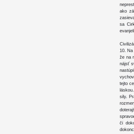
nepres
ako zá
zasieva
sa Cir
evanje
Civiliz
10. Na
že na 
nájsť s
nastúp
vychov
tejto 
láskou.
sily. 
rozmer
dotera
spravod
či dok
dokonca