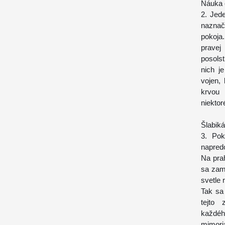
Náuka 
2. Jede
naznači
pokoja.
pravej
posolst
nich j
vojen, 
krvou 
niektor
Šlabiká
3. Pok
napred
Na pra
sa zamy
svetle 
Tak sa
tejto 
každéh
mimori