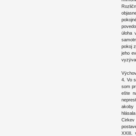
Rozlič
objasn
pokojn
povedom
úloha 
samotn
pokoj 
jeho e
vyzývať
Výchov
4. Vo 
som pre
ešte n
nepres
akoby 
hlásala
Cirkev
postav
XXIII.