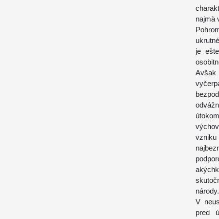
charak
najmä v
Pohrom
ukrutné
je ešt
osobit
Avšak 
vyčerp
bezpod
odvážn
útokom
výchovn
vzniku
najbez
podpor
akých
skutočn
národy.
V neus
pred ú