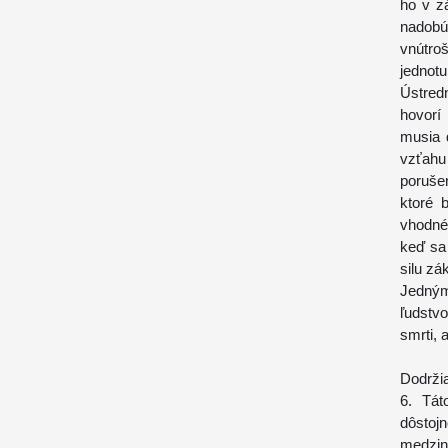
ho v z
nadobúd
vnútro
jednotu
Ústred
hovor
musia 
vzťahu
poruše
ktoré 
vhodné
keď sa
silu zá
Jedným
ľudstv
smrti, 
Dodrži
6. Tát
dôsto
medzin