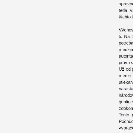
spravod
teda v
týchto 
Výchova
5. Na 
potreb
medzi
autorit
právo s
Už od p
medzi 
utieka
narast
národov
gentiu
zdokona
Tento 
Počnúc 
vyprac