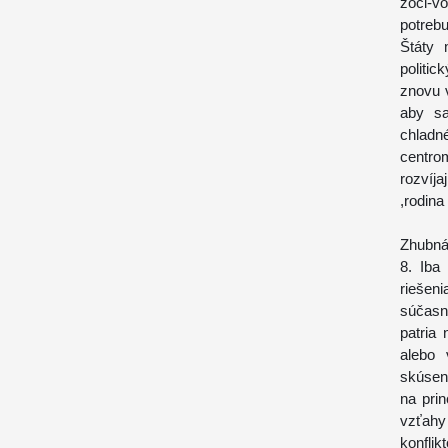
zoči-v
potreb
Štáty 
politi
znovu v
aby sa
chladné
centro
rozvíj
,rodina
Zhubná
8. Iba
riešeni
súčasn
patria
alebo 
skúsen
na pri
vzťah
konfli