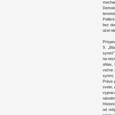
mechan
Demokr
terori
Politi
bez do
účel ni
Príspev
9.
„Bl
synmi“
na nezm
ohlas,
večne ž
synmi, 
Práve 
svete,
vyprac
národm
Histor
od reš