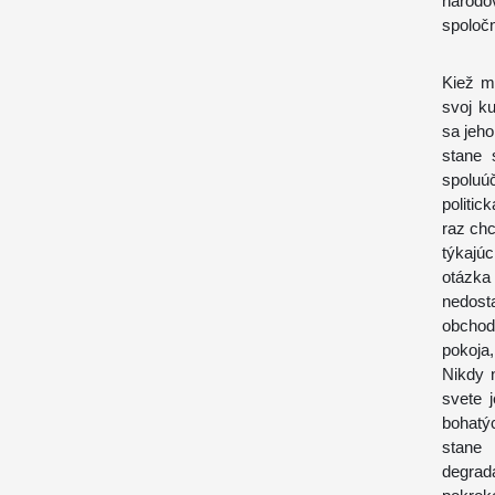
národo
spoloč
Kiež m
svoj k
sa jeho
stane 
spoluú
politic
raz ch
týkajúc
otázk
nedost
obchod
pokoja
Nikdy 
svete 
bohatýc
stane
degrad