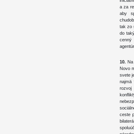
iniciat
a za re
aby sp
chudob
tak zo
do tak
cenný 
agentúr
10.
Na 
Novo mi
svete j
najmä 
rozvoj
konfli
nebezp
sociáln
ceste p
bilate
spoluú