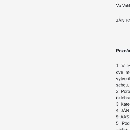
Vo Vat
JÁN PA
Pozná
1. V te
dve me
vytvor
sebou, 
2. Por
októbra
3.
Kate
4. JÁN
9:
AAS
5. Pod
„súhrn