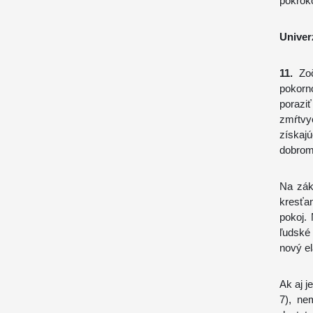
pokrok
Univerz
11.
Zoč
pokorn
poraz
zmŕtvy
získaj
dobrom
Na zák
kresťan
pokoj.
ľudské
nový el
Ak aj j
7), ne