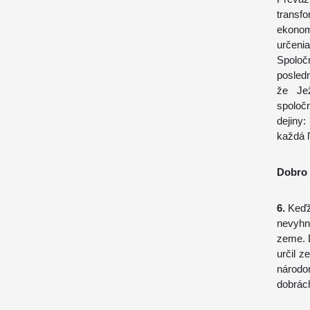
trans
ekonom
určeni
Spoloč
posled
že Jež
spoloč
dejiny
každá ľ
Dobro 
6.
Keďže
nevyhn
zeme. 
určil 
národo
dobrác