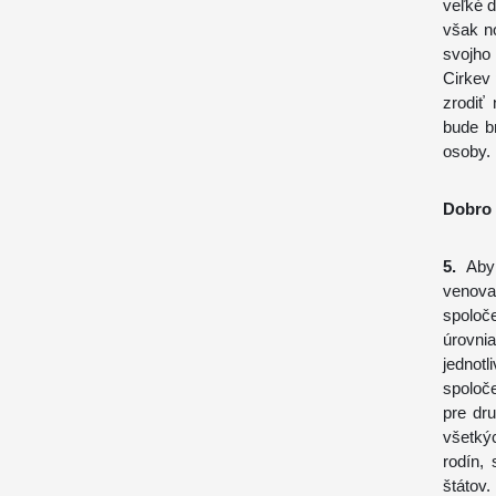
veľké 
však n
svojho
Cirkev
zrodiť
bude b
osoby.
Dobro 
5.
Aby 
venov
spoloč
úrovni
jednot
spoloč
pre dr
všetký
rodín, 
štátov