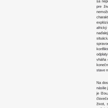
sa nep
pre ži
nemožn
charak
explóz
africký
naďale
situáci
spravo
konfli
odplat
vháňa 
konečn
stave n
Na dos
násilie
je lžo
človeče
život,