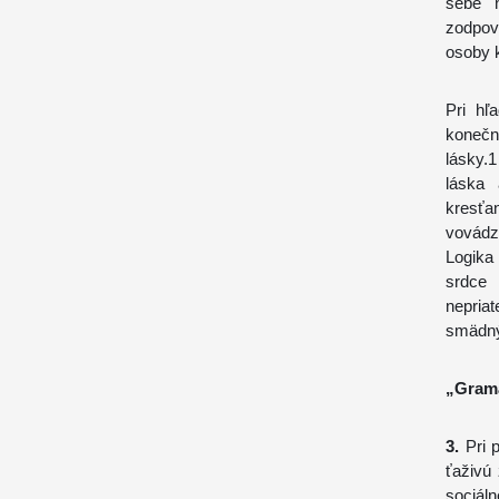
sebe n
zodpov
osoby 
Pri hľ
koneč
lásky.
láska 
kresťa
vovádza
Logika 
srdce
nepria
smädný
„Grama
3.
Pri p
ťaživú
sociál