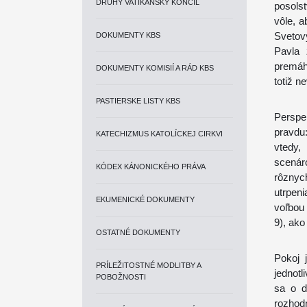
DRUHÝ VATIKÁNSKY KONCIL
posols
vôle, a
Svetov
DOKUMENTY KBS
Pavla
premáh
DOKUMENTY KOMISIÍ A RÁD KBS
totiž n
PASTIERSKE LISTY KBS
Perspe
pravdu
KATECHIZMUS KATOLÍCKEJ CIRKVI
vtedy,
scenár
KÓDEX KÁNONICKÉHO PRÁVA
rôznyc
utrpeni
EKUMENICKÉ DOKUMENTY
voľbou
9), ako
OSTATNÉ DOKUMENTY
Pokoj 
PRÍLEŽITOSTNÉ MODLITBY A
jednotl
POBOŽNOSTI
sa o d
rozhod