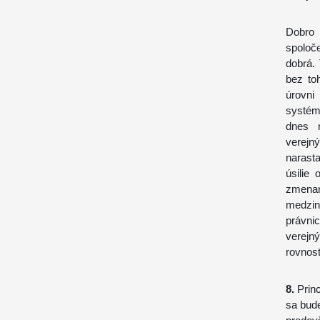
Dobro 
spoloč
dobrá. 
bez to
úrovni
systém
dnes n
verejn
narasta
úsilie
zmena
medzin
právni
verejn
rovnosti
8.
Princ
sa bud