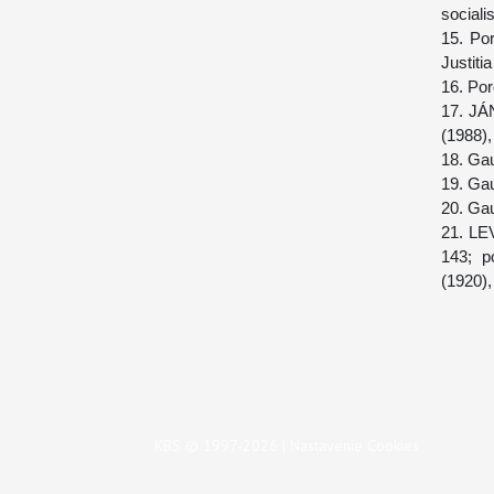
sociali
15. Po
Justitia
16. Po
17. JÁ
(1988),
18.
Gau
19.
Gau
20.
Gau
21. LEV
143; p
(1920),
KBS © 1997-2026 |
Nastavenie Cookies