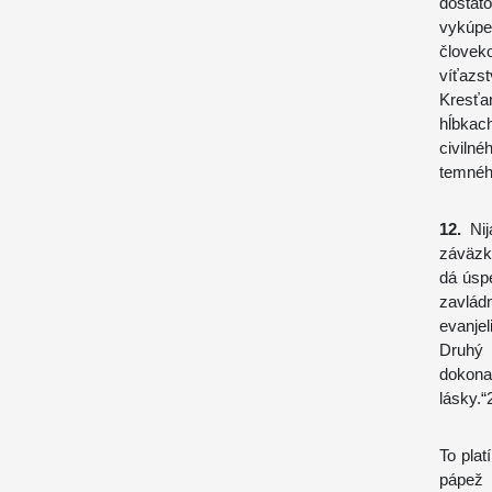
dostat
vykúpe
človek
víťazs
Kresťan
hĺbkac
civilné
temného
12.
Nij
záväzku
dá úsp
zavládn
evanje
Druhý
dokona
lásky.“
To plat
pápež 