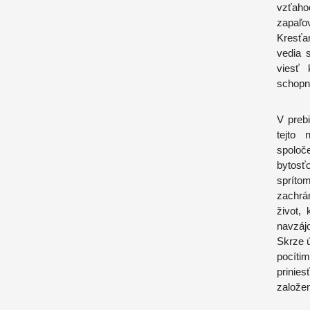
vzťaho
zapaľo
Kresťa
vedia 
viesť 
schopn
V preb
tejto 
spoloč
bytosť
spríto
zachrá
život,
navzájo
Skrze 
pocíti
prinie
založen