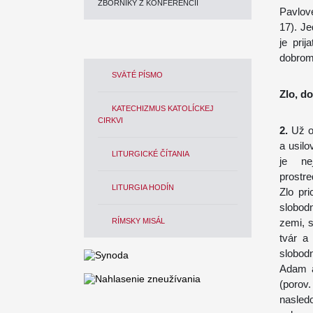
ZBORNÍKY Z KONFERENCIÍ
Pavlov
17). Je
je pri
dobrom
SVÄTÉ PÍSMO
Zlo, d
KATECHIZMUS KATOLÍCKEJ
CIRKVI
2.
Už od
a usilo
LITURGICKÉ ČÍTANIA
je ne
prostr
LITURGIA HODÍN
Zlo pr
slobodn
RÍMSKY MISÁL
zemi, s
tvár a
slobod
Adam a
(porov
nasled