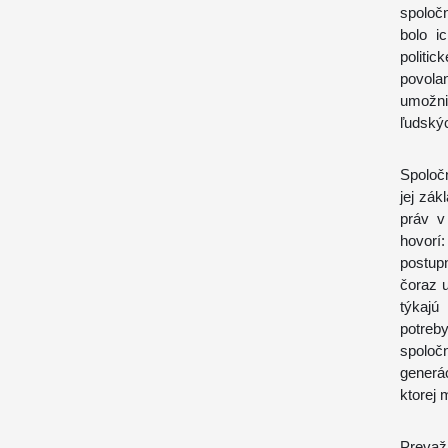
spoloč
bolo i
politic
povola
umožni
ľudskýc
Spoloč
jej zá
práv v
hovorí
postup
čoraz u
týkajú
potreb
spoloč
generá
ktorej 
Prevaž