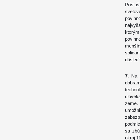
Príslu
svetov
povinn
najvyšš
ktorým
povinn
menšín
solid
dôsledn
7.
Na d
dobra
techno
človeka
zeme. 
umožni
zabezp
podmie
sa zbú
okraj.1