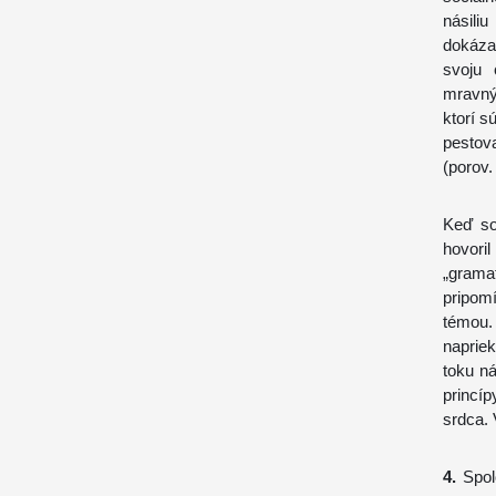
násili
dokáza
svoju 
mravný
ktorí s
pestov
(porov
Keď so
hovori
„grama
pripom
témou.
napriek
toku ná
princí
srdca. 
4.
Spol