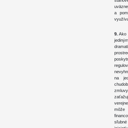
stanov
uväzne
a poma
využív
9.
Ako k
jediný
dramat
prostr
poskyt
regulo
nevyhn
na je
chudobn
zmluvy,
zaťažu
verejn
môže 
financ
sľubn