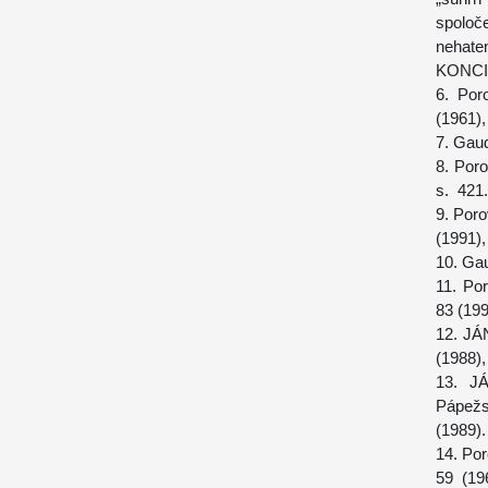
spoloč
nehate
KONCIL
6. Por
(1961),
7.
Gaud
8. Poro
s. 421.
9. Por
(1991),
10.
Gau
11. Po
83 (199
12. JÁ
(1988),
13. J
Pápežs
(1989).
14. Po
59 (19