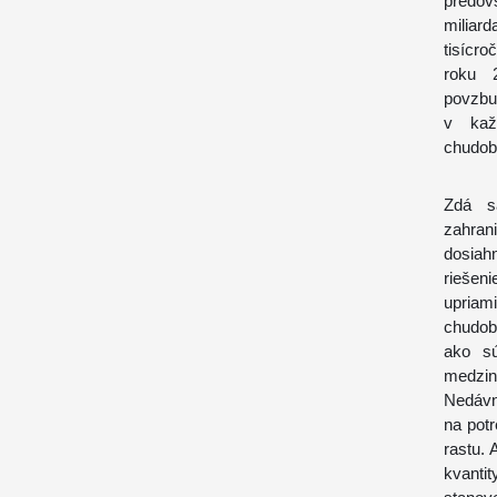
predov
miliar
tisícro
roku 
povzbu
v kaž
chudo
Zdá s
zahra
dosiah
riešen
upriam
chudob
ako sú
medzin
Nedávn
na pot
rastu. 
kvantit