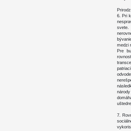
Prirod
6. Pri 
nespra
svete.
nerovn
bývanie
medzi 
Pre bu
rovnos
transce
patria
odvoden
nerešp
násled
národy
domáha
uštedr
7. Rov
sociá
vykori