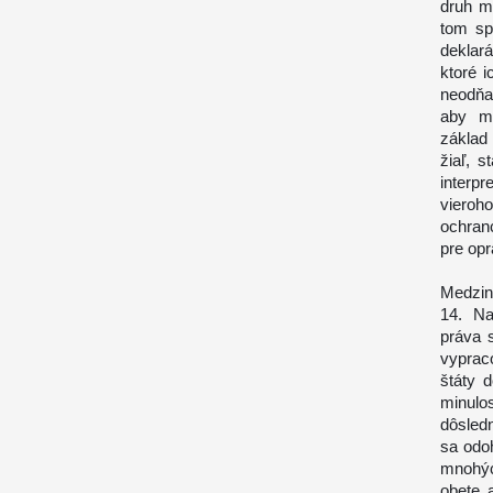
druh m
tom sp
deklar
ktoré i
neodňat
aby me
základ 
žiaľ, s
interpr
vieroh
ochran
pre opr
Medzin
14. Na
práva 
vyprac
štáty 
minulo
dôsledn
sa odo
mnohýc
obete 