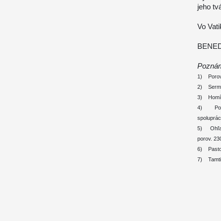
jeho tv
Vo Vat
BENED
Poznám
1) Porov.
2) Sermo 
3) Homíli
4) Poro
spoluprác
5) Ohľadn
porov. 23
6) Pastor
7) Tamti