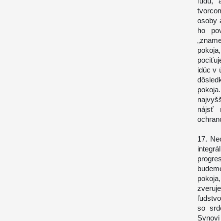
ľudu, 
tvorco
osoby 
ho pov
„zname
pokoja
pociťu
idúc v 
dôsled
pokoja
najvyš
nájsť
ochranc
17. Ne
integr
progre
budeme
pokoja
zveruj
ľudstv
so sr
Synovi