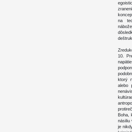
egoist
zranen
koncep
na tec
nábože
dôsled
deštruk
Zreduk
10. Pr
napäti
podpor
podobn
ktorý 
alebo 
nenávis
kultúr
antrop
protir
Boha, 
násiliu
je nikd