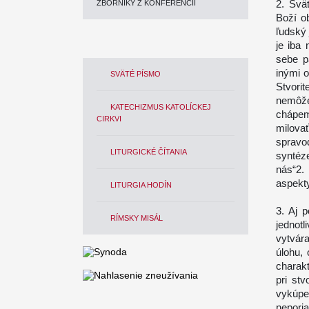
2. Svä
ZBORNÍKY Z KONFERENCIÍ
Boží ob
ľudský 
je iba
sebe p
inými 
SVÄTÉ PÍSMO
Stvori
nemôže
KATECHIZMUS KATOLÍCKEJ
chápem
CIRKVI
milov
spravo
LITURGICKÉ ČÍTANIA
syntéz
nás“2.
aspekty
LITURGIA HODÍN
3. Aj 
RÍMSKY MISÁL
jednot
vytvára
úlohu, 
charak
pri st
vykúpe
nepori