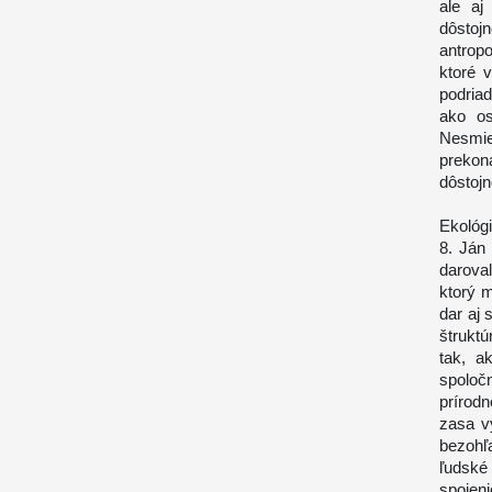
ale aj
dôstoj
antrop
ktoré 
podria
ako os
Nesmie
prekon
dôstojn
Ekológ
8. Ján
daroval
ktorý 
dar aj
štrukt
tak, a
spoločn
prírodn
zasa v
bezohľ
ľudské 
spojen