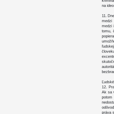
kriminá
na ideo
11. Dne
medzi 
medzi i
tomu, 
popier
umožňu
ľudskej
človek
excent
skuto
autori
bezbran
Ľudské
12. Pr
Ak sa v
potom 
nedost
odôvod
práva s