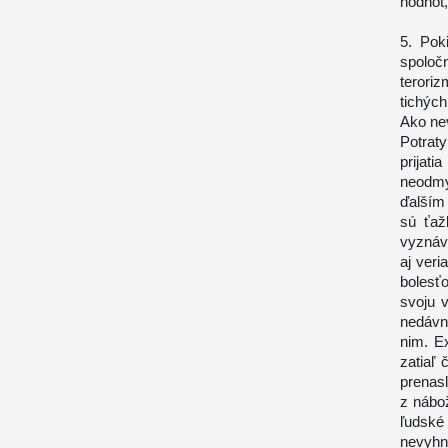
hodnôt,
5. Pok
spoloč
terori
tichýc
Ako nev
Potrat
prijati
neodmy
ďalším
sú ťaž
vyznáv
aj ver
bolesť
svoju 
nedávn
nim. E
zatiaľ
prenas
z nábo
ľudské
nevyhn