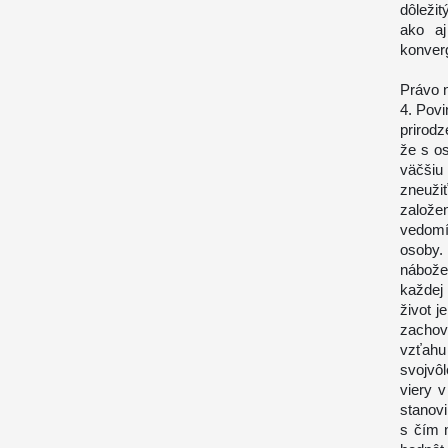
dôleži
ako aj
konver
Právo 
4. Povi
prirodz
že s o
väčšiu
zneužiť
založe
vedomí
osoby.
nábože
každej
život 
zachov
vzťahu
svojvôl
viery 
stanov
s čím 