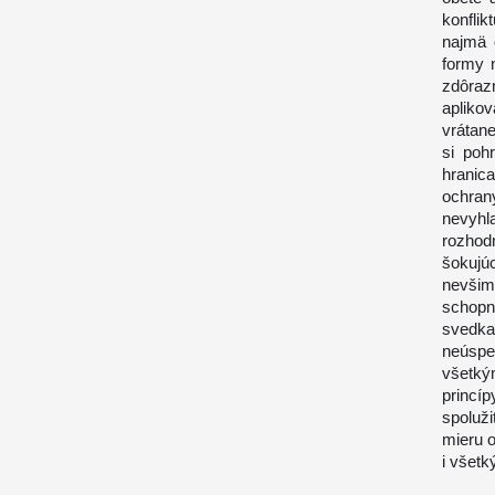
konflik
najmä 
formy 
zdôraz
apliko
vrátan
si poh
hranic
ochran
nevyhl
rozhod
šokuj
nevšimn
schopn
svedka
neúspe
všetký
princí
spoluž
mieru o
i všetk