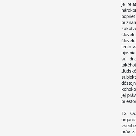
je rel
nároko
poprie
prizna
zakotv
človek
človek
tento v
ujasni
sú dne
takého
„ľudsk
subjekt
dôsto
kohokoľ
jej prá
priesto
13. Oc
organi
všeobe
práv z