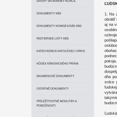
DRUHÝ VATIKÁNSKY KONCIL
ĽUDSK
DOKUMENTY KBS
1. Na 
obrátiť
aj na 
DOKUMENTY KOMISIÍ A RÁD KBS
osobitn
ozbroj
PASTIERSKE LISTY KBS
pošlia
oslobo
obohac
KATECHIZMUS KATOLÍCKEJ CIRKVI
podnec
pokoja
KÓDEX KÁNONICKÉHO PRÁVA
budúcn
dospel
EKUMENICKÉ DOKUMENTY
dňa po
srdce 
ľudsk
OSTATNÉ DOKUMENTY
vytvár
takýmt
PRÍLEŽITOSTNÉ MODLITBY A
budúcn
POBOŽNOSTI
Ľudská 