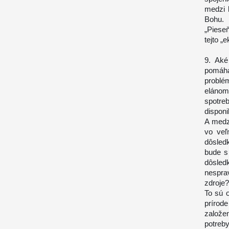
medzi 
Bohu. 
„Pieseň
tejto „
9. Aké
pomáha
problé
elánom
spotre
disponi
A medzi
vo veľ
dôsled
bude s
dôsled
nespra
zdroje?
To sú 
prírod
založe
potreb