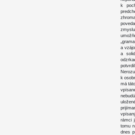
k poch
predc
zhroma
povedal
zmyslu,
umožňu
„gramat
a vzáj
a soli
odzrka
potvrd
Nerozu
k osob
má táto
vpísane
nebudú
uložené
prijíma
vpísan
rámci j
tomu n
dnes p