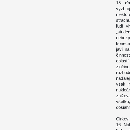
15. ďa
vyzbro
niekto
strachu
ľudí v
„stude
nebezp
konečn
javí n
činnos
oblast
zločin
rozhod
naďalej
však n
nukleá
znižova
všetko
dosiahn
Cirkev
16. Na