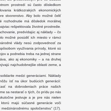
votnom prostredí sú často dôsledkom
edovania krátkozrakých ekonomických
re stvorenstvo. Aby bolo možné čeliť
ké rozhodnutie má dôsledok morálnej
ajviac rešpektovala životné prostredie.
achovanie, predvídajúc aj náklady – čo
bolo možné posúdiť ich miesto v rámci
a národné vlády nesú zodpovednosť za
pôsobom využívania prírody, ktoré sú
ojov a podnebia treba na jednej strane
áva, ako aj ekonomiky – a na druhej
 obývajú najchudobnejšie oblasti zeme, a
 solidarite medzi generáciami. Náklady
môžu ísť na úkor budúcich generácií:
asť na dobrodeniach práce našich
e sa nestarať o tých, čo prídu po nás
skutočne jestvuje a je pre nás nielen
 ktorú majú súčasné generácie voči
 i medzinárodnému spoločenstvu“ (17).