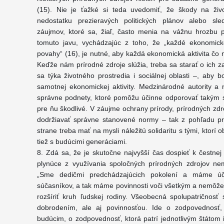
(15). Nie je ťažké si teda uvedomiť, že škody na ži
nedostatku prezieravých politických plánov alebo sl
záujmov, ktoré sa, žiaľ, často menia na vážnu hrozbu p
tomuto javu, vychádzajúc z toho, že „každé ekonomic
povahy“ (16), je nutné, aby každá ekonomická aktivita čo n
Keďže nám prírodné zdroje slúžia, treba sa starať o ich z
sa týka životného prostredia i sociálnej oblasti –, aby 
samotnej ekonomickej aktivity. Medzinárodné autority 
správne podnety, ktoré pomôžu účinne odporovať takým s
pre ňu škodlivé. V záujme ochrany prírody, prírodných zdr
dodržiavať správne stanovené normy – tak z pohľadu pr
strane treba mať na mysli náležitú solidaritu s tými, ktorí
tiež s budúcimi generáciami.
8. Zdá sa, že je skutočne najvyšší čas dospieť k čestnej
plynúce z využívania spoločných prírodných zdrojov ne
„Sme dedičmi predchádzajúcich pokolení a máme úč
súčasníkov, a tak máme povinnosti voči všetkým a nemôžem
rozšíriť kruh ľudskej rodiny. Všeobecná spolupatričnosť 
dobrodením, ale aj povinnosťou. Ide o zodpovednosť,
budúcim, o zodpovednosť, ktorá patrí jednotlivým štátom