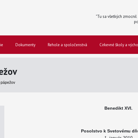
"Tu sa všetkých zmocnil s
po
ie
Dokumenty
Rehole a spoločenstvá
Cirkevné školy a vých
ežov
 pápežov
Benedikt XVI.
Posolstvo k Svetovému dň
1. január 2010