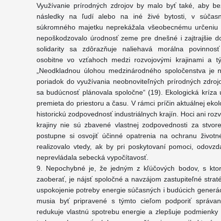
Využívanie prírodných zdrojov by malo byť také, aby b
následky na ľudí alebo na iné živé bytosti, v súčas
súkromného majetku neprekážala všeobecnému určeniu d
nepoškodzovalo úrodnosť zeme pre dnešné i zajtrajšie d
solidarity sa zdôrazňuje naliehavá morálna povinnosť 
osobitne vo vzťahoch medzi rozvojovými krajinami a t
„Neodkladnou úlohou medzinárodného spoločenstva je náj
poriadok do využívania neobnoviteľných prírodných zdrojo
sa budúcnosť plánovala spoločne“ (19). Ekologická kríza u
premieta do priestoru a času. V rámci príčin aktuálnej ekol
historickú zodpovednosť industriálnych krajín. Hoci ani roz
krajiny nie sú zbavené vlastnej zodpovednosti za stvor
postupne si osvojiť účinné opatrenia na ochranu životn
realizovalo vtedy, ak by pri poskytovaní pomoci, odovzd
neprevládala sebecká vypočítavosť.
9. Nepochybné je, že jedným z kľúčových bodov, s kt
zaoberať, je nájsť spoločné a navzájom zastupiteľné strat
uspokojenie potreby energie súčasných i budúcich generáci
musia byť pripravené s týmto cieľom podporiť správani
redukuje vlastnú spotrebu energie a zlepšuje podmienky 