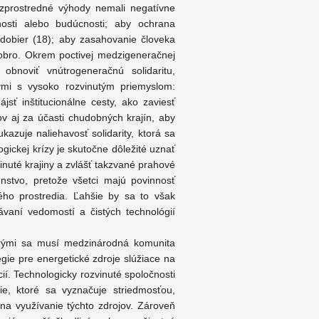
ezprostredné výhody nemali negatívne
nosti alebo budúcnosti; aby ochrana
obier (18); aby zasahovanie človeka
obro. Okrem poctivej medzigeneračnej
obnoviť vnútrogeneračnú solidaritu,
ými s vysoko rozvinutým priemyslom:
sť inštitucionálne cesty, ako zaviesť
v aj za účasti chudobných krajín, aby
kazuje naliehavosť solidarity, ktorá sa
ogickej krízy je skutočne dôležité uznať
vinuté krajiny a zvlášť takzvané prahové
enstvo, pretože všetci majú povinnosť
ého prostredia. Ľahšie by sa to však
ávaní vedomostí a čistých technológií
orými sa musí medzinárodná komunita
égie pre energetické zdroje slúžiace na
í. Technologicky rozvinuté spoločnosti
e, ktoré sa vyznačuje striedmosťou,
na využívanie týchto zdrojov. Zároveň