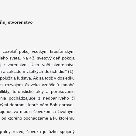
ňuj stvorenstvo
ca zaželať pokoj všetkým kresťanským
lého sveta. Na 43. svetový deň pokoja
 stvorenstvo. Úcta voči stvorenstvu
m a základom všetkých Božích diel“ (1),
lužitia ľudstva. Ak sa totiž v dôsledku
kým rozvojom človeka vznášajú mnohé
ikty, teroristické akty a porušovanie
nia pochádzajúce z nedbanlivého či
ými dobrami, ktoré nám Boh daroval.
spojenectvo medzi človekom a životným
ha, od ktorého pochádzame a ku ktorému
egrálny rozvoj človeka je úzko spojený