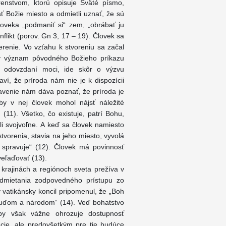
enstvom, ktorú opisuje Sväté písmo,
ať Božie miesto a odmietli uznať, že sú
loveka „podmaniť si“ zem, „obrábať ju
flikt (porov. Gn 3, 17 – 19). Človek sa
renie. Vo vzťahu k stvoreniu sa začal
avý význam pôvodného Božieho príkazu
 odovzdaní moci, ide skôr o výzvu
í, že príroda nám nie je k dispozícii
javenie nám dáva poznať, že príroda je
aby v nej človek mohol nájsť náležité
 (11). Všetko, čo existuje, patrí Bohu,
li svojvoľne. A keď sa človek namiesto
tvorenia, stavia na jeho miesto, vyvolá
o spravuje“ (12). Človek má povinnosť
eľaďovať (13).
h krajinách a regiónoch sveta prežíva v
dmietania zodpovedného prístupu zo
vatikánsky koncil pripomenul, že „Boh
 ľuďom a národom“ (14). Veď bohatstvo
žby však vážne ohrozuje dostupnosť
ácie, ale predovšetkým pre tie budúce