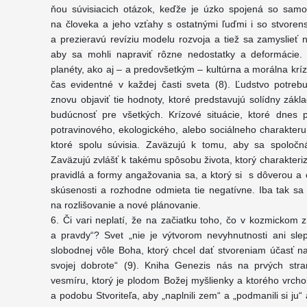
ňou súvisiacich otázok, keďže je úzko spojená so sam
na človeka a jeho vzťahy s ostatnými ľuďmi i so stvoren
a prezieravú revíziu modelu rozvoja a tiež sa zamyslieť
aby sa mohli napraviť rôzne nedostatky a deformácie. 
planéty, ako aj – a predovšetkým – kultúrna a morálna krí
čas evidentné v každej časti sveta (8). Ľudstvo potreb
znovu objaviť tie hodnoty, ktoré predstavujú solídny zák
budúcnosť pre všetkých. Krízové situácie, ktoré dnes
potravinového, ekologického, alebo sociálneho charakteru
ktoré spolu súvisia. Zaväzujú k tomu, aby sa spoločn
Zaväzujú zvlášť k takému spôsobu života, ktorý charakterizu
pravidlá a formy angažovania sa, a ktorý si s dôverou a 
skúsenosti a rozhodne odmieta tie negatívne. Iba tak sa 
na rozlišovanie a nové plánovanie.
6. Či vari neplatí, že na začiatku toho, čo v kozmickom z
a pravdy“? Svet „nie je výtvorom nevyhnutnosti ani sl
slobodnej vôle Boha, ktorý chcel dať stvoreniam účasť na
svojej dobrote“ (9). Kniha Genezis nás na prvých s
vesmíru, ktorý je plodom Božej myšlienky a ktorého vrch
a podobu Stvoriteľa, aby „naplnili zem“ a „podmanili si j