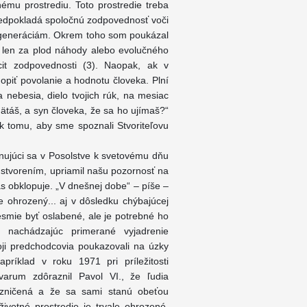
ému prostrediu. Toto prostredie treba
redpokladá spoločnú zodpovednosť voči
 generáciám. Okrem toho som poukázal
ú len za plod náhody alebo evolučného
cit zodpovednosti (3). Naopak, ak v
piť povolanie a hodnotu človeka. Plní
nebesia, dielo tvojich rúk, na mesiac
amätáš, a syn človeka, že sa ho ujímaš?“
k tomu, aby sme spoznali Stvoriteľovu
venujúci sa v Posolstve k svetovému dňu
stvorením, upriamil našu pozornosť na
s obklopuje. „V dnešnej dobe“ – píše –
 ohrozený... aj v dôsledku chýbajúcej
esmie byť oslabené, ale je potrebné ho
 nachádzajúc primerané vyjadrenie
oji predchodcovia poukazovali na úzky
ríklad v roku 1971 pri príležitosti
varum zdôraznil Pavol VI., že ľudia
e zničená a že sa sami stanú obeťou
ivotné prostredie je trvale ohrozené,