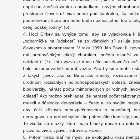
napríklad znečisťovaním a odpadkami, novými chorobami či
prostredie človek už viac nemá pod kontrolou, čo môže
podmienkam, ktoré pre neho budú neznesiteľné. Ide o taký 
celej ľudskej rodiny“ (6).
4. Hoci Cirkev sa vyhýba tomu, aby sa vyjadrovala k š
„odborníčka na ľudskosť“ sa zo všetkých síl usiluje po
človekom a stvorenstvom. V roku 1990 Ján Pavol II. hovori
má predovšetkým etický charakter, pričom označil za
solidaritu“ (7). Táto výzva je dnes ešte naliehavejšia zoči
bolo nezodpovedné nebrať vážne. Ako by sme mohli ostať
z takých javov, ako sú klimatické zmeny, rozširovanie pú
úrodnosti rozsiahlych poľnohospodárskych oblastí, zneči
biodiverzity, nárast počtu mimoriadnych prírodných javov
oblasti? Ako možno prehliadať, že narastá počet takzvanýc
museli v dôsledku devastácie – často aj so svojím majetko
aby čelili rôznym nebezpečenstvám a neznámej bud
nereagovať na prebiehajúce i tie potenciálne konflikty, s
To všetko sú otázky, ktoré majú hlboký dosah na uplatňo
právo na život, výživu, zdravie a rozvoj.
5. Pritom treba mať na mysli, že ekologickú krízu nemo