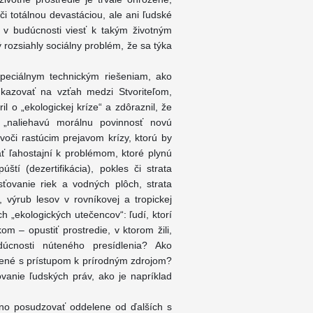
 totálnou devastáciou, ale ani ľudské
 v budúcnosti viesť k takým životným
rozsiahly sociálny problém, že sa týka
peciálnym technickým riešeniam, ako
ukazovať na vzťah medzi Stvoriteľom,
l o „ekologickej kríze“ a zdôraznil, že
 „naliehavú morálnu povinnosť novú
-voči rastúcim prejavom krízy, ktorú by
 ľahostajní k problémom, ktoré plynú
ští (dezertifikácia), pokles či strata
sťovanie riek a vodných plôch, strata
, výrub lesov v rovníkovej a tropickej
h „ekologických utečencov“: ľudí, ktorí
m – opustiť prostredie, v ktorom žili,
úcnosti núteného presídlenia? Ako
pojené s prístupom k prírodným zdrojom?
vanie ľudských práv, ako je napríklad
žno posudzovať oddelene od ďalších s