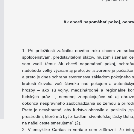
Ak chceš napomáhať pokoj, ochra
1. Pri príležitosti začiatku nového roku chcem zo srd
spoločenstvám, predstaviteľom štátov, mužom i ženám ce
som zvolil tému: Ak chceš napomáhať pokoj, ochraňuj
nadobúda veľký význam aj preto, že „stvorenie je počiatko
a preto je dnes ochrana stvorenstva základom pokojného spo
krutosti človeka voči človeku nad pokojom a autentic
hrozby – ako sú vojny, medzinárodné a regionálne konfl
ľudských práv –, nemenej znepokojujúce sú aj ohroze
dokonca nesprávneho zaobchádzania so zemou a prírodn
Preto je nevyhnutné, aby ľudstvo obnovilo a posilnilo „
prostredím, ktoré má byť zrkadlom stvoriteľskej lásky Bo
na našej ceste smerujeme“ (2).
2. V encyklike Caritas in veritate som zdôraznil, že int