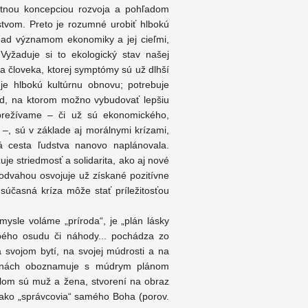
otnou koncepciou rozvoja a pohľadom
stvom. Preto je rozumné urobiť hlbokú
 nad významom ekonomiky a jej cieľmi,
Vyžaduje si to ekologický stav našej
za človeka, ktorej symptómy sú už dlhší
uje hlbokú kultúrnu obnovu; potrebuje
lad, na ktorom možno vybudovať lepšiu
 prežívame – či už sú ekonomického,
 –, sú v základe aj morálnymi krízami,
á cesta ľudstva nanovo naplánovala.
je striedmosť a solidarita, ako aj nové
odvahou osvojuje už získané pozitívne
súčasná kríza môže stať príležitosťou
mysle voláme „príroda“, je „plán lásky
epého osudu či náhody... pochádza zo
 svojom bytí, na svojej múdrosti a na
tranách oboznamuje s múdrym plánom
olom sú muž a žena, stvorení na obraz
u“ ako „správcovia“ samého Boha (porov.