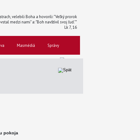
trach, velebili Boha a hovorili: "Veľký prorok
vstal medzi nami" a: "Boh navštívil svoj ľud.""
Lk 7, 16
ova
Masmédiá
Správy
u pokoja