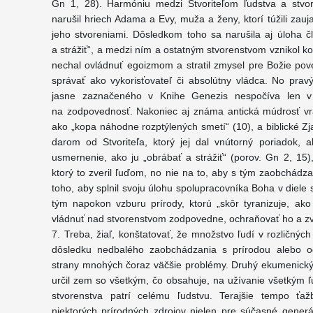
Gn 1, 28). Harmóniu medzi Stvoriteľom ľudstva a stvor
narušil hriech Adama a Evy, muža a ženy, ktorí túžili zauj
jeho stvoreniami. Dôsledkom toho sa narušila aj úloha č
a strážiť“, a medzi ním a ostatným stvorenstvom vznikol kon
nechal ovládnuť egoizmom a stratil zmysel pre Božie pove
správať ako vykorisťovateľ či absolútny vládca. No pr
jasne zaznačeného v Knihe Genezis nespočíva len v
na zodpovednosť. Nakoniec aj známa antická múdrosť vrav
ako „kopa náhodne rozptýlených smetí“ (10), a biblické Z
darom od Stvoriteľa, ktorý jej dal vnútorný poriadok, 
usmernenie, ako ju „obrábať a strážiť“ (porov. Gn 2, 15),
ktorý to zveril ľuďom, no nie na to, aby s tým zaobchádza
toho, aby splnil svoju úlohu spolupracovníka Boha v diele s
tým napokon vzburu prírody, ktorú „skôr tyranizuje, ak
vládnuť nad stvorenstvom zodpovedne, ochraňovať ho a zv
7. Treba, žiaľ, konštatovať, že množstvo ľudí v rozličnýc
dôsledku nedbalého zaobchádzania s prírodou alebo o
strany mnohých čoraz väčšie problémy. Druhý ekumenický 
určil zem so všetkým, čo obsahuje, na užívanie všetkým
stvorenstva patrí celému ľudstvu. Terajšie tempo ťa
niektorých prírodných zdrojov nielen pre súčasné gener