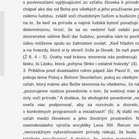
s povinnosťami vyplývajúcimi zo vzťahu človeka k prírodn
chápať ako dar od Boha pre všetkých a jeho používanie p
celému ľudstvu, zvlášť voči chudobným ľuďom a budúcim
na to, že keď sa príroda a najmä ľudská bytosť považuj
determinizmu, hrozí, že sa vo vedomí ľudí oslabí po
stvorenstve vidíme Boží dar ľudstvu, pomáha nám to pocho
údivu môžeme spolu so žalmistom zvolať: „Keď hľadím na 
a na hviezdy, ktoré si ty stvoril: čože je človek, že naň p
(Ź 8, 4 – 5). Úvahy nad krásou stvorenia nás podnecujú 
lásku, tú Lásku, ktorá „pohýna Slnko i ostatné hviezdy“ (4).
3. Približne pred dvadsiatimi rokmi pápež Ján Pavol II., 
pokoja téme Pokoj s Bohom Stvoriteľom, pokoj so všetkým 
vzťah, ktorý máme ako Božie stvorenia ku všetkému, čo ná
„pozorujeme rastúce povedomie o tom, že svetový mier je
úcty voči prírode.“ A dodáva, že ekologické povedomie „n
oveľa viac podporovať, aby sa rozvinulo a dozrelo,
v konkrétnych programoch a iniciatívach“ (5). Aj ďalší m
vzťah medzi človekom a jeho životným prostredím. Nap
osemdesiateho výročia encykliky Leva XIII. Rerum no
„nerozvážnym vykorisťovaním prírody riskujú, že bud
takéhoto zneužívania“. A dodáva, že „nielen materiálne ž