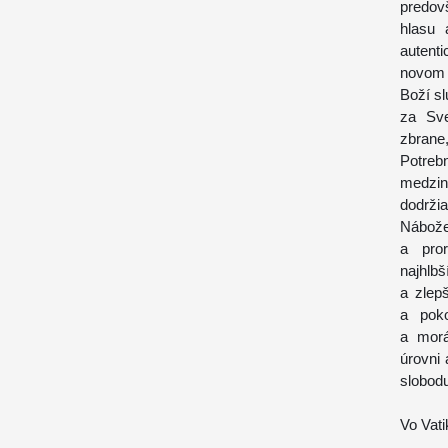
predov
hlasu 
autenti
novom 
Boží sl
za Sve
zbrane
Potreb
medziná
dodrži
Nábože
a pro
najhlb
a zlep
a poko
a morá
úrovni
slobodu
Vo Vat