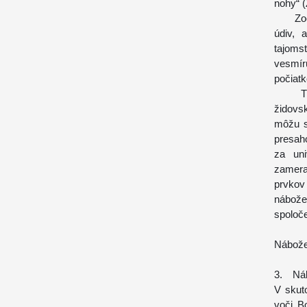
nohy“ (
Zoči-v
údiv, 
tajoms
vesmíru
počiatk
Trans
židovs
môžu s
presah
za uni
zamera
prvkov
nábože
spoloč
Nábože
3. Ná
V skuto
voči B