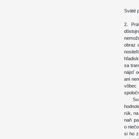
Sväté p
2. Prá
dôstoj
nemožn
obraz 
nosite
hľadisk
sa tra
nájsť 
ani ne
vôbec 
spoloč
Sväté 
hodnotu
rúk, na
naň pa
o niečo
si ho z