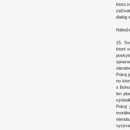
ktorú z
zažíva
dialóg 
Nábože
15. Sv
ktoré 
posky
spravo
národne
Pokoj j
no kto
s Bohom
len pl
výsled
Pokoj 
moráln
národa
vyzýv