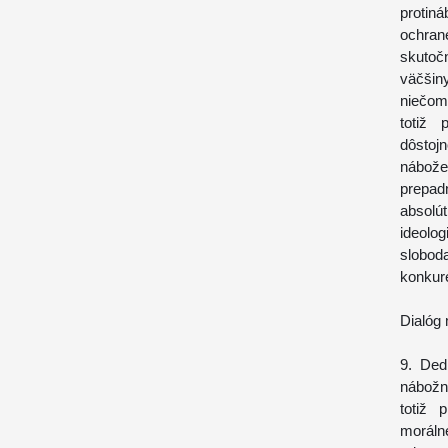
protiná
ochran
skutoč
väčšiny
niečom 
totiž 
dôstoj
nábože
prepad
absolú
ideolog
slobod
konkur
Dialóg
9. Ded
nábožn
totiž 
morálne