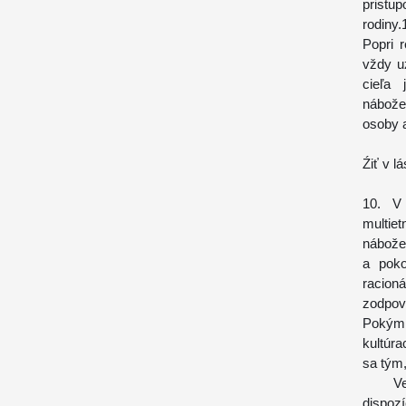
pristu
rodiny.
Popri r
vždy u
cieľa 
nábože
osoby a
Źiť v l
10. V 
multie
nábožen
a poko
racion
zodpov
Pokým 
kultúra
sa tým,
Verejn
dispozí