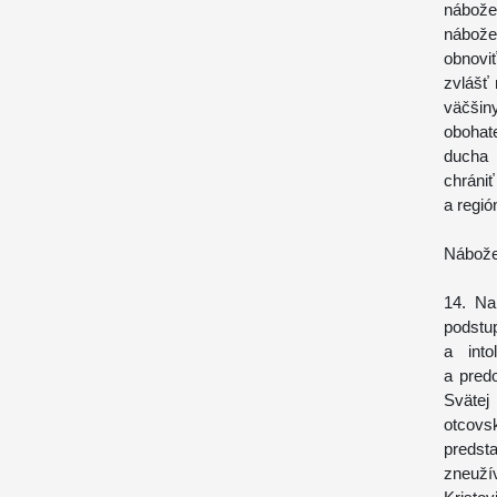
nábože
nábožen
obnovi
zvlášť
väčšiny
obohat
ducha 
chráni
a regió
Nábože
14. Na
podstu
a into
a pred
Svätej
otcovs
predsta
zneužív