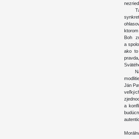
nezried
Táto c
synkre
ohlaso
ktorom
Boh zm
a spolo
ako to
pravd
Svätéh
Na ro
modlit
Ján Pav
veľký
zjedno
a konf
budúcn
autenti
Morálna