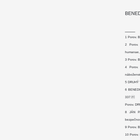
BENED
____
1 Porov. B
2 Porov.
humanae,
3 Porov. B
4 Porov.
náboženst
5 DRUHÝ V
6 BENEDIK
337.
Porov. DR
8 JÁN PA
bezpečnos
9 Porov. B
10 Porov.