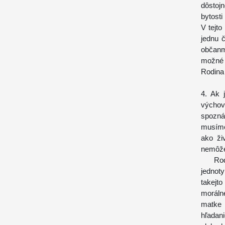
dôstojn
bytost
V tejto
jednu 
občanm
možné 
Rodina 
4. Ak 
výchov
spozná
musíme
ako živ
nemôže
Rodina
jednot
takejto
moráln
matke 
hľadan