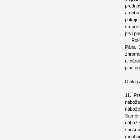
predno
a dobra
pokojn
sú pre 
prví po
Pokiaľ
Pána J
zhroma
a náro
plná po
Dialóg 
11. Pr
nábože
nábože
Samot
nábože
spôsoby
mnohom