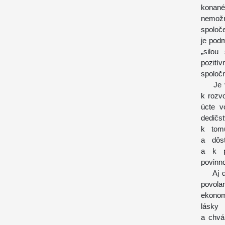
konané
nemožn
spoloč
je pod
„silou
pozití
spoločn
Je vôb
k rozv
úcte v
dedičs
k tomu
a dôst
a k p
povinn
Aj dne
povol
ekonom
lásky
a chvá