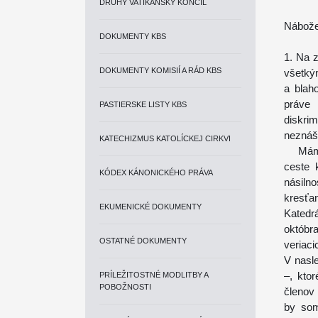
DRUHÝ VATIKÁNSKY KONCIL
Nábože
DOKUMENTY KBS
1. Na 
DOKUMENTY KOMISIÍ A RÁD KBS
všetký
a blah
práve 
PASTIERSKE LISTY KBS
diskr
neznáša
KATECHIZMUS KATOLÍCKEJ CIRKVI
Mám na
ceste 
KÓDEX KÁNONICKÉHO PRÁVA
násiln
kresťa
EKUMENICKÉ DOKUMENTY
Katedr
októbra
OSTATNÉ DOKUMENTY
veriac
V nasle
–, kto
PRÍLEŽITOSTNÉ MODLITBY A
POBOŽNOSTI
členov
by som 