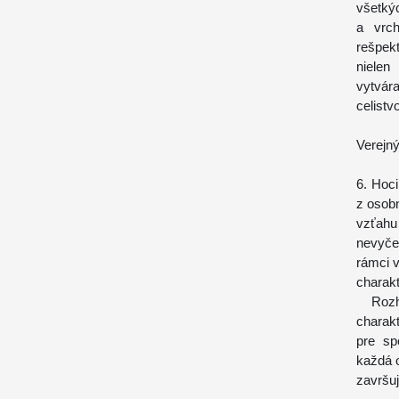
všetký
a vrch
rešpek
nielen
vytvára
celistv
Verejn
6. Hoc
z osob
vzťahu
nevyčer
rámci v
charak
Rozhod
charakt
pre sp
každá 
završuj