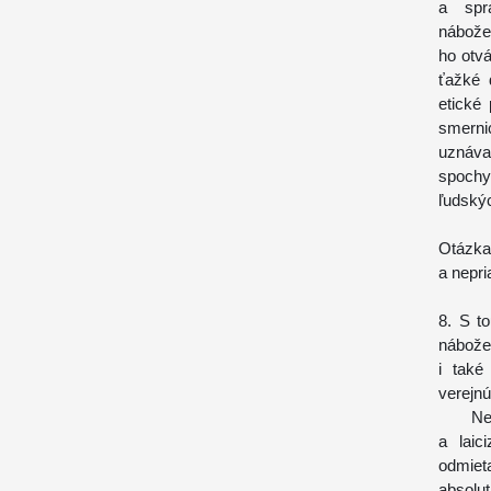
a spra
nábožen
ho otvá
ťažké 
etické
smerni
uznával
spochy
ľudskýc
Otázk
a nepri
8. S t
nábože
i také
verejnú
Nemož
a laic
odmiet
absolu