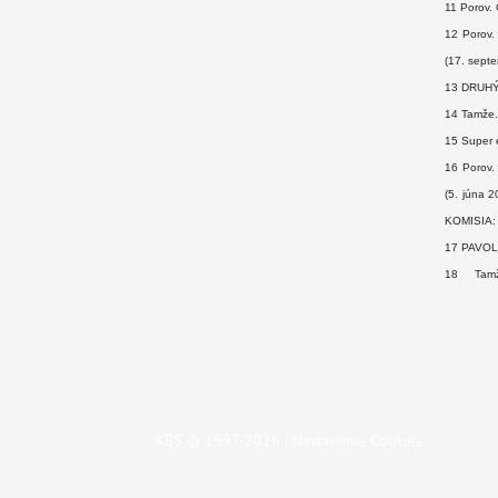
11 Porov.
12 Porov.
(17. sept
13 DRUHÝ 
14 Tamže.
15 Super e
16 Porov.
(5. júna 
KOMISIA: P
17 PAVOL 
18 Tamže
KBS © 1997-2026 |
Nastavenie Cookies