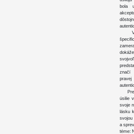
bola 
akcept
dôstojn
autenti
V náb
špecif
zamerať
dokáže 
svojv
predst
značí 
pravej
autenti
Preto 
úsilie
svoje 
lásku 
svojou
a spre
téme: 