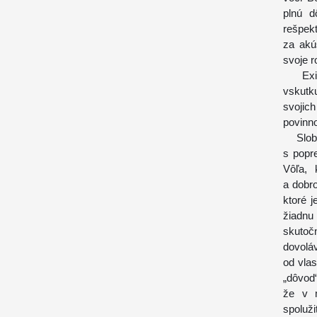
plnú d
rešpek
za akú
svoje r
Existu
vskutk
svojic
povinno
Slobod
s popr
Vôľa, 
a dobro
ktoré 
žiadnu
skutoč
dovoláv
od vlas
„dôvod“
že v m
spoluž