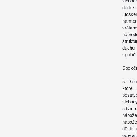
slobod
dedičst
ľudské
harmon
vrátan
napred
štruktú
duchu 
spoločn
Spoloč
5. Dal
ktoré
postav
slobod
a tým s
nábože
nábože
dôstoj
opiera