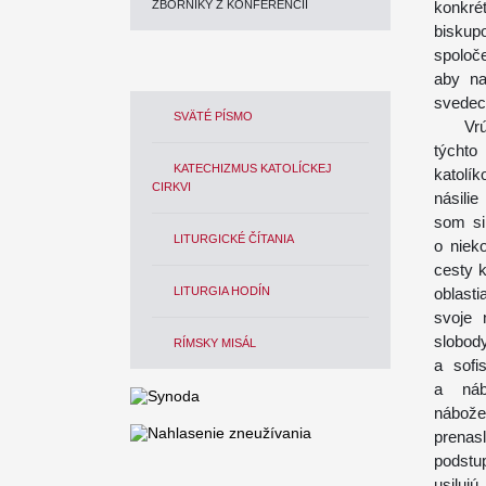
ZBORNÍKY Z KONFERENCIÍ
konkr
biskupo
spoloč
aby na
svedect
SVÄTÉ PÍSMO
Vrúcne
týchto
KATECHIZMUS KATOLÍCKEJ
katolík
CIRKVI
násilie
som si
LITURGICKÉ ČÍTANIA
o niek
cesty k
LITURGIA HODÍN
oblast
svoje 
slobod
RÍMSKY MISÁL
a sofi
a náb
nábož
prenas
podstu
usiluj