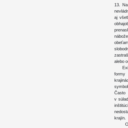
13. Na
nevlád
aj vše
obhajo
prenas
nábože
obeťam
slobod
zastra
alebo o
Existu
formy 
krajin
symbol
Často 
v súla
inštit
nedost
krajín.
Obran