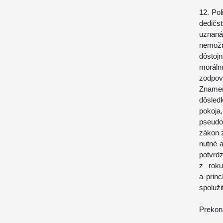
12. Pol
dedičs
uznaná
nemožn
dôstoj
moráln
zodpov
Znamen
dôsled
pokoja
pseudoh
zákon 
nutné a
potvrd
z roku
a prin
spoluži
Prekon