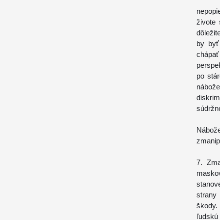
Príno
nepopi
živote 
dôležit
by byť
chápať
perspe
po stá
nábože
diskrim
súdržno
Nábožen
zmanip
7. Zma
masko
stanov
strany
škody.
ľudskú