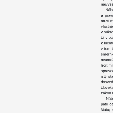
najvyš
Nábože
a práv
musí m
vlastn
v súkro
či v z
k iném
v tom b
smerni
neumo
legití
spravo
istý s
dosved
človek
zákon 
Nábože
patrí 
štátu;