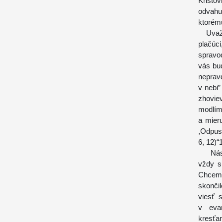
Kristo
odvahu
ktorém
Uvažuj
plačúci
spravod
vás bu
neprav
v nebi
zhovie
modlím
a mier
,Odpus
6, 12)“
Násili
vždy s
Chcem 
skonči
viesť 
v eva
kresťa