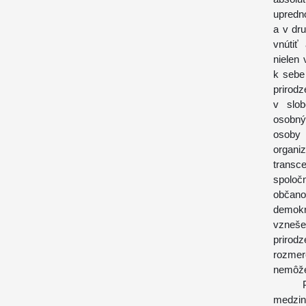
upredn
a v dr
vnútiť
nielen
k sebe
priro
v slo
osobný
osoby 
organ
transc
spoloč
občano
demokr
vzneše
prirod
rozmer
nemôže
Pokia
medzin