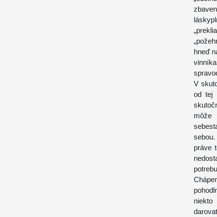
zbave
láskyp
„prekl
„požehn
hneď na
vinní
spravo
V skuto
od tej
skutočn
môže b
sebest
sebou. 
práve t
nedost
potrebu
Chápem
pohodl
niekto
darova