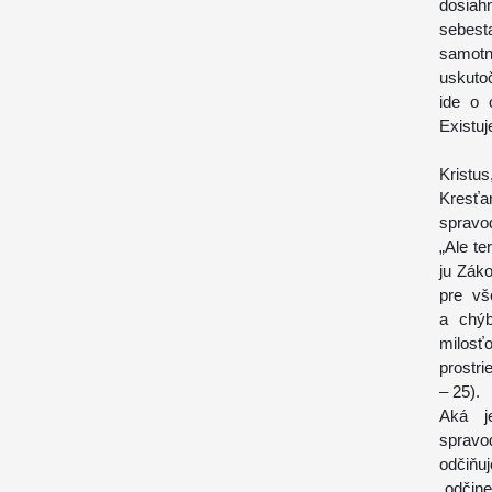
dosiah
sebest
samotn
uskuto
ide o 
Existuj
Kristus
Kresť
spravo
„Ale te
ju Záko
pre vš
a chýb
milosť
prostri
– 25).
Aká j
spravo
odčiňu
„odčin