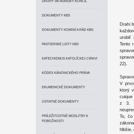
DRUHÝ VATIKÁNSKY KONCIL
DOKUMENTY KBS
Drahí b
DOKUMENTY KOMISIÍ A RÁD KBS
každor
urobiť
Tento 
PASTIERSKE LISTY KBS
sprav
spravod
KATECHIZMUS KATOLÍCKEJ CIRKVI
22).
KÓDEX KÁNONICKÉHO PRÁVA
Spravod
V prvo
EKUMENICKÉ DOKUMENTY
ktorý 
cuique
OSTATNÉ DOKUMENTY
z 3. s
neupre
To, čo
PRÍLEŽITOSTNÉ MODLITBY A
POBOŽNOSTI
zákona.
hlbšie,