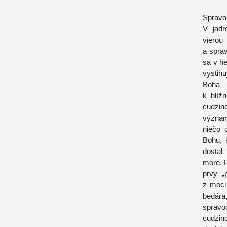
Spravo
V jadr
vierou
a spra
sa v he
vystihu
Boha I
k blíž
cudzin
význam
niečo 
Bohu, 
dostal
more. P
prvý „
z moci
bedára
spravo
cudzinc