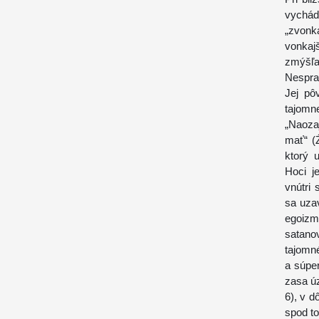
vychád
„zvonk
vonkaj
zmýšľa
Nespra
Jej pô
tajomn
„Naoza
mať“ (
ktorý 
Hoci j
vnútri 
sa uza
egoizm
satano
tajomn
a súper
zasa úz
6), v d
spod to