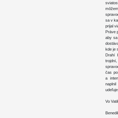
sviato
môžem
spravod
sa v ka
prijal 
Práve 
aby sa 
dostáva
kde je 
Drahí 
trojd
spravod
čas po
a inte
naplni
udeľuj
Vo Vati
Benedik