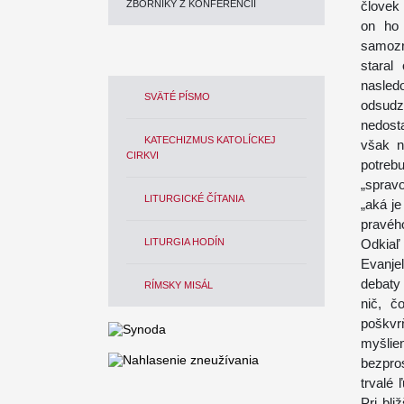
ZBORNÍKY Z KONFERENCIÍ
človek 
on ho 
samozr
staral
nasled
SVÄTÉ PÍSMO
odsud
nedosta
KATECHIZMUS KATOLÍCKEJ
však n
CIRKVI
potreb
„sprav
LITURGICKÉ ČÍTANIA
„aká j
pravého
LITURGIA HODÍN
Odkiaľ
Evanje
debaty 
RÍMSKY MISÁL
nič, č
poškvrň
myšlien
bezpros
trvalé 
Pri bl