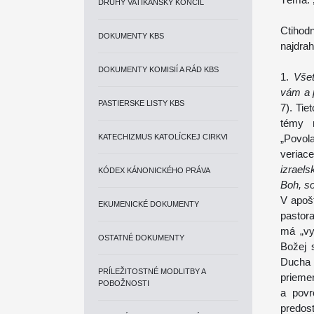
DRUHÝ VATIKÁNSKY KONCIL
Ctihodn
DOKUMENTY KBS
najdrah
DOKUMENTY KOMISIÍ A RÁD KBS
1.
Vše
vám a 
PASTIERSKE LISTY KBS
7). Ti
témy n
KATECHIZMUS KATOLÍCKEJ CIRKVI
„Povol
veriac
izraels
KÓDEX KÁNONICKÉHO PRÁVA
Boh, s
V apoš
EKUMENICKÉ DOKUMENTY
pastor
má „vy
OSTATNÉ DOKUMENTY
Božej s
Ducha 
PRÍLEŽITOSTNÉ MODLITBY A
prieme
POBOŽNOSTI
a povr
predo