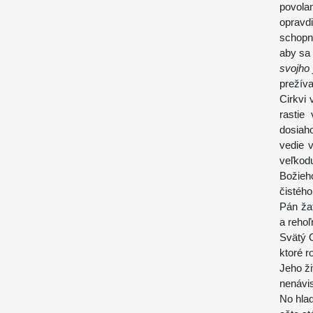
povola
opravdi
schopn
aby sa 
svojho
prežív
Cirkvi
rastie
dosiaho
vedie 
veľkod
Božieh
čistého
Pán žat
a rehoľ
Svätý O
ktoré r
Jeho ži
nenávis
No hlad