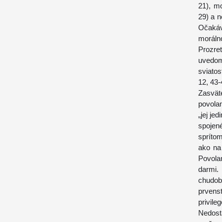
21), mo
29) a n
Očaká
moráln
Prozre
uvedom
sviatos
12, 43-
Zasvät
povolan
„jej je
spojen
sprítom
ako na
Povola
darmi.
chudo
prven
privile
Nedost