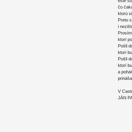
ešte st
čo čaka
ktorú s
Preto s
i neziš
Prosíme
ktorí p
Pošli 
ktorí b
Pošli d
ktorí b
a pohá
prináš
V Cast
JÁN PA