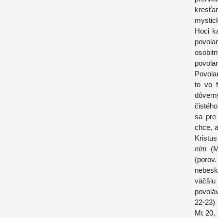
kresťan
mystick
Hoci ka
povola
osobit
povolan
Povolan
to vo 
dôvern
čistéh
sa pre
chce, a
Kristu
ním
(Mk
(porov
nebeské
väčšiu
povoláv
22-23)
Mt 20, 