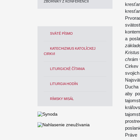
ZBORNÍKY Z KONFERENCIÍ
kresťa
kresťa
Prvora
svätos
kontemp
SVÄTÉ PÍSMO
a posl
základ
KATECHIZMUS KATOLÍCKEJ
Kristu
CIRKVI
chrám 
Cirkev
LITURGICKÉ ČÍTANIA
svojic
Najsvä
LITURGIA HODÍN
Ducha 
aby po
RÍMSKY MISÁL
tajom
kráľovs
tajoms
prostr
poslani
Práve 