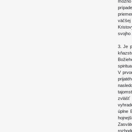
možno 
prípad
prieme
väčšej 
Kristo
svojho 
3. Je 
kňazst
Božie
spiritu
V prvo
prijat
nasled
tajoms
zvlášť
vyhrade
úplne 
hojnejš
Zasvät
rozhodu