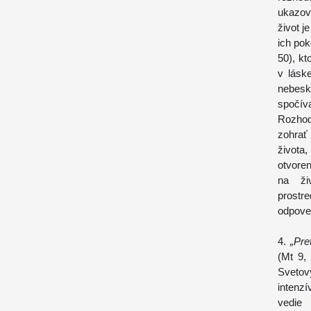
ukazova
život j
ich pok
50), kt
v láske
nebesk
spočíva
Rozhod
zohrať
života
otvore
na ži
prostr
odpoved
4.
„Pre
(Mt 9,
Svetov
intenzí
vedie