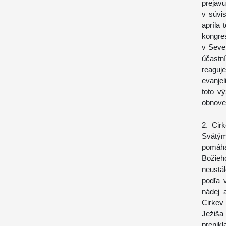
prejav
v súvi
apríla 
kongre
v Seve
účastn
reaguj
evanje
toto v
obnove
2. Cir
Svätým
pomáha
Božieh
neustá
podľa 
nádej 
Cirkev
Ježiša 
prenik