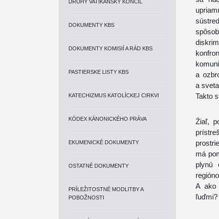
DRUHÝ VATIKÁNSKY KONCIL
upriamu
sústreď
DOKUMENTY KBS
spôso
diskri
DOKUMENTY KOMISIÍ A RÁD KBS
konfro
komunik
PASTIERSKE LISTY KBS
a ozbro
a sveta
Takto s
KATECHIZMUS KATOLÍCKEJ CIRKVI
KÓDEX KÁNONICKÉHO PRÁVA
Źiaľ, 
prístr
prostri
EKUMENICKÉ DOKUMENTY
má pom
plynú 
OSTATNÉ DOKUMENTY
región
A ako 
PRÍLEŽITOSTNÉ MODLITBY A
ľuďmi?
POBOŽNOSTI