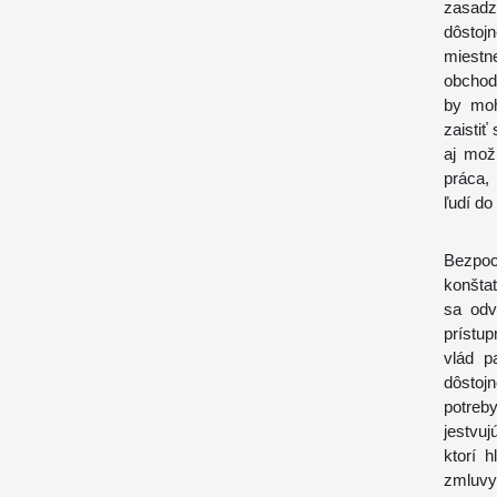
zasad
dôstoj
miestn
obchod
by moh
zaisti
aj mož
práca,
ľudí do
Bezpo
konšta
sa odv
prístup
vlád p
dôstoj
potreb
jestvu
ktorí h
zmluvy