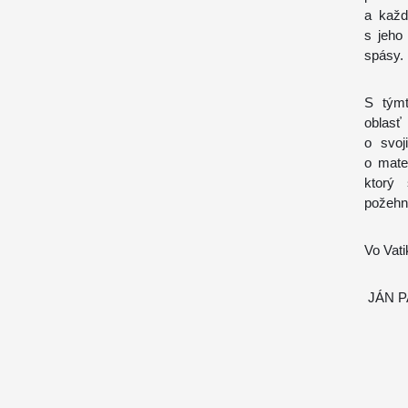
a každ
s jeho
spásy.
S týmt
oblasť
o svoj
o mate
ktorý
požehn
Vo Vat
JÁN P