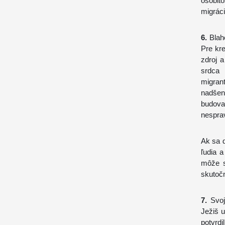
osobit
migráci
6.
Blaho
Pre kr
zdroj a
srdca 
migran
nadšen
budov
nespra
Ak sa 
ľudia 
môže s
skutoč
7.
Svoj
Ježiš 
potvrd