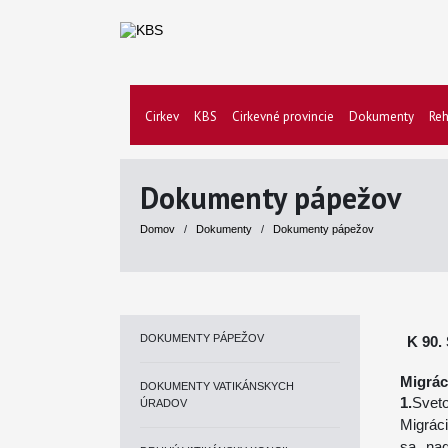
Cirkev
KBS
Cirkevné provincie
Dokumenty
Reh
Dokumenty pápežov
Domov
/
Dokumenty
/
Dokumenty pápežov
DOKUMENTY PÁPEŽOV
K 90
Migrác
DOKUMENTY VATIKÁNSKYCH
1.
Sveto
ÚRADOV
Migrác
sa nad