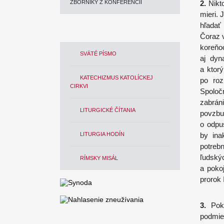
ZBORNÍKY Z KONFERENCIÍ
2.
Nikto
mieri.
hľadať
Čoraz v
koreňoc
SVÄTÉ PÍSMO
aj dyn
a ktor
KATECHIZMUS KATOLÍCKEJ
po roz
CIRKVI
Spoločn
zabrán
LITURGICKÉ ČÍTANIA
povzb
o odpus
LITURGIA HODÍN
by ina
potreb
ľudský
RÍMSKY MISÁL
a poko
prorok 
3.
Poki
podmie