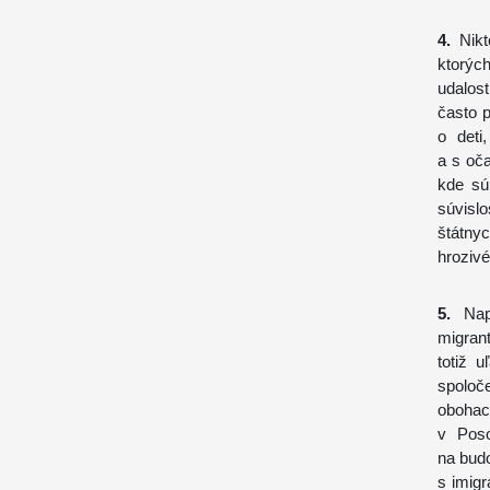
4.
Nikt
ktorých
udalos
často p
o deti
a s oč
kde sú
súvisl
štátny
hrozivé
5.
Napr
migran
totiž 
spoloč
obohac
v
Pos
na bud
s imig