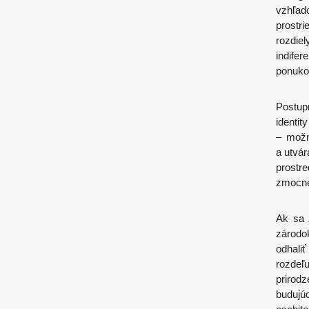
vzhľad
prostri
rozdiel
indife
ponuko
Postup
identit
– možn
a utvár
prost
zmocne
Ak sa 
zárodo
odhaliť
rozdeľ
prirod
budujúc