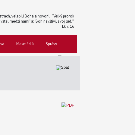
trach, velebili Boha a hovorili: "Veľký prorok
vstal medzi nami" a: "Boh navštívil svoj ľud.""
Lk 7, 16
ova
Masmédiá
Správy