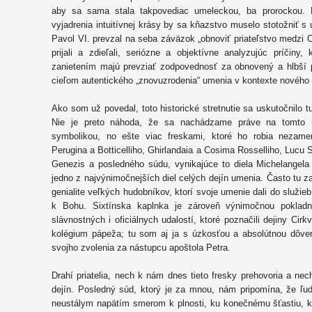
aby sa sama stala takpovediac umeleckou, ba prorockou. Pr
vyjadrenia intuitívnej krásy by sa kňazstvo muselo stotožniť s u
Pavol VI. prevzal na seba záväzok „obnoviť priateľstvo medzi C
prijali a zdieľali, seriózne a objektívne analyzujúc príčiny
zanietením majú prevziať zodpovednosť za obnovený a hlbší 
cieľom autentického „znovuzrodenia“ umenia v kontexte novéh
Ako som už povedal, toto historické stretnutie sa uskutočnilo tu,
Nie je preto náhoda, že sa nachádzame práve na tomto m
symbolikou, no ešte viac freskami, ktoré ho robia nezame
Perugina a Botticelliho, Ghirlandaia a Cosima Rosselliho, Lucu 
Genezis a posledného súdu, vynikajúce to diela Michelangela
jedno z najvýnimočnejších diel celých dejín umenia. Často tu z
genialite veľkých hudobníkov, ktorí svoje umenie dali do služieb
k Bohu. Sixtínska kaplnka je zároveň výnimočnou pokladn
slávnostných i oficiálnych udalostí, ktoré poznačili dejiny Cirkv
kolégium pápeža; tu som aj ja s úzkosťou a absolútnou dôve
svojho zvolenia za nástupcu apoštola Petra.
Drahí priatelia, nech k nám dnes tieto fresky prehovoria a n
dejín. Posledný súd, ktorý je za mnou, nám pripomína, že ľ
neustálym napätím smerom k plnosti, ku konečnému šťastiu, k 