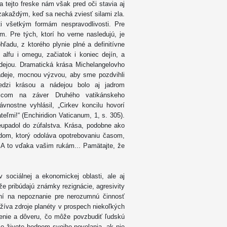
 tejto freske nám však pred oči stavia aj
o zakaždým, keď sa nechá zviesť silami zla.
oti všetkým formám nespravodlivosti. Pre
m. Pre tých, ktorí ho verne nasledujú, je
ľadu, z ktorého plynie plné a definitívne
alfu i omegu, začiatok i koniec dejín, a
dejou. Dramatická krása Michelangelovho
ádeje, mocnou výzvou, aby sme pozdvihli
edzi krásou a nádejou bolo aj jadrom
elcom na záver Druhého vatikánskeho
nostne vyhlásil, „Cirkev koncilu hovorí
eľmi!“ (Enchiridion Vaticanum, 1, s. 305).
neupadol do zúfalstva. Krása, podobne ako
dom, ktorý odoláva opotrebovaniu časom,
 A to vďaka vašim rukám... Pamätajte, že
 sociálnej a ekonomickej oblasti, ale aj
e pribúdajú známky rezignácie, agresivity
ení na nepoznanie pre nerozumnú činnosť
žíva zdroje planéty v prospech niekoľkých
šenie a dôveru, čo môže povzbudiť ľudskú
 o živote hodnom svojho povolania, ak nie