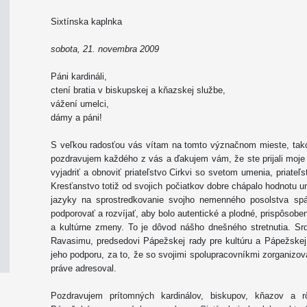
Sixtínska kaplnka
sobota, 21. novembra 2009
Páni kardináli,
ctení bratia v biskupskej a kňazskej službe,
vážení umelci,
dámy a páni!
S veľkou radosťou vás vítam na tomto význačnom mieste, tako
pozdravujem každého z vás a ďakujem vám, že ste prijali moje
vyjadriť a obnoviť priateľstvo Cirkvi so svetom umenia, priateľ
Kresťanstvo totiž od svojich počiatkov dobre chápalo hodnotu
jazyky na sprostredkovanie svojho nemenného posolstva spás
podporovať a rozvíjať, aby bolo autentické a plodné, prispôsob
a kultúrne zmeny. To je dôvod nášho dnešného stretnutia. Sr
Ravasimu, predsedovi Pápežskej rady pre kultúru a Pápežskej 
jeho podporu, za to, že so svojimi spolupracovníkmi zorganizoval
práve adresoval.
Pozdravujem prítomných kardinálov, biskupov, kňazov a 