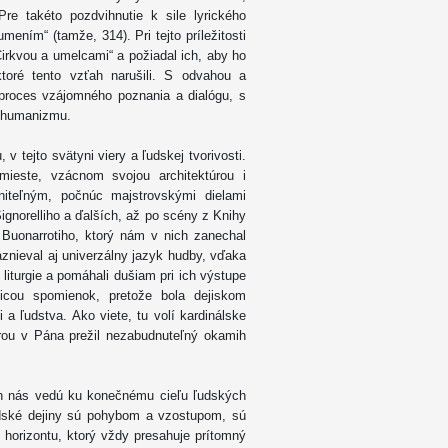
e takéto pozdvihnutie k sile lyrického
mením“ (tamže, 314). Pri tejto príležitosti
irkvou a umelcami“ a požiadal ich, aby ho
, ktoré tento vzťah narušili. S odvahou a
proces vzájomného poznania a dialógu, s
o humanizmu.
 v tejto svätyni viery a ľudskej tvorivosti.
ieste, vzácnom svojou architektúrou i
niteľným, počnúc majstrovskými dielami
Signorelliho a ďalších, až po scény z Knihy
 Buonarrotiho, ktorý nám v nich zanechal
aznieval aj univerzálny jazyk hudby, vďaka
 liturgie a pomáhali dušiam pri ich výstupe
icou spomienok, pretože bola dejiskom
i a ľudstva. Ako viete, tu volí kardinálske
rou v Pána prežil nezabudnuteľný okamih
ech nás vedú ku konečnému cieľu ľudských
udské dejiny sú pohybom a vzostupom, sú
horizontu, ktorý vždy presahuje prítomný