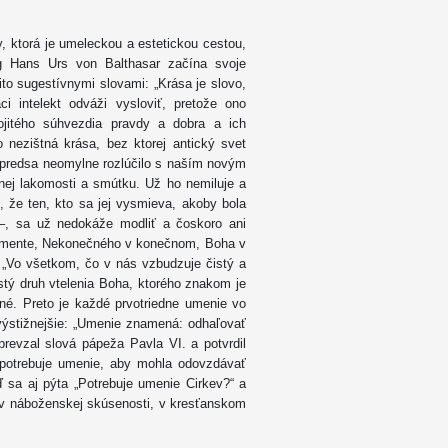
sy, ktorá je umeleckou a estetickou cestou,
g Hans Urs von Balthasar začína svoje
ito sugestívnymi slovami: „Krása je slovo,
i intelekt odváži vysloviť, pretože ono
ojitého súhvezdia pravdy a dobra a ich
nezištná krása, bez ktorej antický svet
a predsa neomylne rozlúčilo s naším novým
ej lakomosti a smútku. Už ho nemiluje a
, že ten, kto sa jej vysmieva, akoby bola
 –, sa už nedokáže modliť a čoskoro ani
ragmente, Nekonečného v konečnom, Boha v
: „Vo všetkom, čo v nás vzbudzuje čistý a
istý druh vtelenia Boha, ktorého znakom je
né. Preto je každé prvotriedne umenie vo
výstižnejšie: „Umenie znamená: odhaľovať
prevzal slová pápeža Pavla VI. a potvrdil
v potrebuje umenie, aby mohla odovzdávať
eď sa aj pýta „Potrebuje umenie Cirkev?“ a
e v náboženskej skúsenosti, v kresťanskom