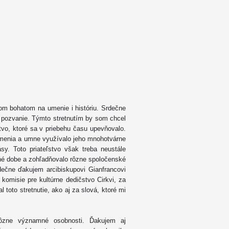
m bohatom na umenie i históriu. Srdečne
 pozvanie. Týmto stretnutím by som chcel
stvo, ktoré sa v priebehu času upevňovalo.
 umenia a umne využívalo jeho mnohotvárne
y. Toto priateľstvo však treba neustále
ené dobe a zohľadňovalo rôzne spoločenské
dečne ďakujem arcibiskupovi Gianfrancovi
komisie pre kultúrne dedičstvo Cirkvi, za
 toto stretnutie, ako aj za slová, ktoré mi
rôzne významné osobnosti. Ďakujem aj