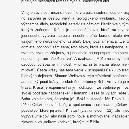
pútavých miestnych remeselných a umeleckých diel.
V tejto súvislosti možno hovoriť o via pulchritudinis, ceste krá
no zároveň je cestou viery a teologického výskumu. Teoló
významné dielo, teologickú estetiku s názvom Herrlichkeit, tým
ktorým začneme. Krása je posledné slovo, ktoré sa mysliac
jednoducho vytvára aureolu, nedotknuteľnú korunu okolo dv
vzájomného nerozlučného vzťahu“. Ďalej poznamenáva: „Je to 
odmietal pochopiť sám seba, toto slovo, ktoré sa nenápadne, 
svetom, svetom záujmov, a ponechalo ho napospas jeho vlastn
nepodporuje ani náboženstvo“. A uzatvára: „Môžeme si byť istí
ozdobou buržoáznej minulosti – či už si to prizná alebo nie
milovať“. Cesta krásy nás teda vedie k uchopeniu Celku vo f
ľudských dejinách. Simone Weilová v tejto súvislosti napísala
autentický pocit krásy, je skutočne prítomný Boh. Vo svete je 
krása. Krása je experimentálnym dôkazom, že vtelenie je mož
svojej podstate náboženské“. Hermann Hesse to vyjadril ešte 
Boha vo všetkom, čo existuje“. Boží služobník Ján Pavol II. 
túžbu Cirkvi obnoviť dialóg a spoluprácu s umelcami: „Cirke
posolstvo, ktoré jej zveril Kristus“ (List umelcom, 12); ale hn
vyzýva umelcov, aby našli zdroj novej a motivovanej inšpiráci
zjavení a vo „veľkom kódexe“, ktorým je Biblia.