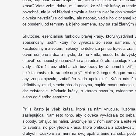
krása? Viete veľmi dobre, milí umelci, že zážitok krásy, autentic
povrchná, nie je pri hľadaní zmyslu a šťastia niečím doplnkový
človeka nevzďaľuje od reality, ale naopak, vedie ho k priamej 
oslobodeniu od temnoty a k jeho premene, aby sa stal žiarivým
Skutočne, esenciálnou funkciou pravej krásy, ktorú vyzdvihol u
spásonosný „šok“, ktorý ho vyvádza zo seba samého, vyt
každodenným životom, niekedy ho dokonca prinúti trpieť a zraní
otvorí oči jeho srdca a mysle, dá mu krídla, nesúc ho do výš
citovať, sú nepochybne odvážne a paradoxné, ale nabádajú k zam
vedy, môže žiť bez chleba, ale bez krásy by už nemohlo žiť, l
celé tajomstvo, tu sú celé dejiny“. Maliar Georges Braque mu d
aby znepokojovalo, zatiaľ čo veda upokojuje“. Krása nás š
definitívny osud, vracia nás do pohybu, napĺňa novou nádejou
dar existencie. Hľadanie krásy, o ktorom hovorím, evidentne 
alebo do čistého estetizmu.
Príliš často je však krása, ktorá sa nám vnucuje, iluzórn
zaslepujúca. Namiesto toho, aby človeka vyvádzala zo seba
slobody, ťahajúc ho nahor, uväzňuje ho v ňom samom a ešte via
to zvodná, no pokrytecká krása, ktorá prebúdza žiadostivosť,
druhých. Čoskoro sa mení na svoj opak a berie na seba podob