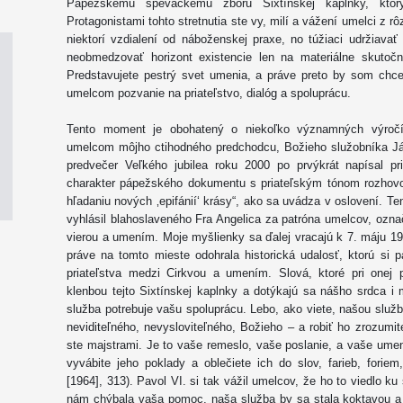
Pápežskému speváckemu zboru Sixtínskej kaplnky, kto
Protagonistami tohto stretnutia ste vy, milí a vážení umelci z r
niektorí vzdialení od náboženskej praxe, no túžiaci udržiava
neobmedzovať horizont existencie len na materiálne skutočnos
Predstavujete pestrý svet umenia, a práve preto by som chc
umelcom pozvanie na priateľstvo, dialóg a spoluprácu.
Tento moment je obohatený o niekoľko významných výročí.
umelcom môjho ctihodného predchodcu, Božieho služobníka Já
predvečer Veľkého jubilea roku 2000 po prvýkrát napísal p
charakter pápežského dokumentu s priateľským tónom rozhovo
hľadaniu nových ‚epifánií‘ krásy“, ako sa uvádza v oslovení. Te
vyhlásil blahoslaveného Fra Angelica za patróna umelcov, ozn
vierou a umením. Moje myšlienky sa ďalej vracajú k 7. máju 196
práve na tomto mieste odohrala historická udalosť, ktorú si 
priateľstva medzi Cirkvou a umením. Slová, ktoré pri onej pr
klenbou tejto Sixtínskej kaplnky a dotýkajú sa nášho srdca i
služba potrebuje vašu spoluprácu. Lebo, ako viete, našou služb
neviditeľného, nevysloviteľného, Božieho – a robiť ho zrozumit
ste majstrami. Je to vaše remeslo, vaše poslanie, a vaše ume
vyvábite jeho poklady a oblečiete ich do slov, farieb, foriem
[1964], 313). Pavol VI. si tak vážil umelcov, že ho to viedlo 
nám chýbala vaša pomoc, naša služba by sa stala koktavou a n