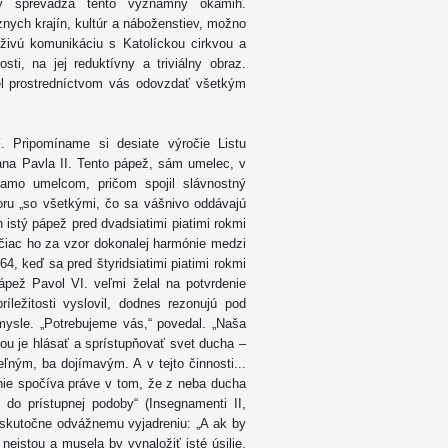
rý sprevádza tento významný okamih.
ôznych krajín, kultúr a náboženstiev, možno
ť živú komunikáciu s Katolíckou cirkvou a
ti, na jej reduktívny a triviálny obraz.
el prostredníctvom vás odovzdať všetkým
 Pripomíname si desiate výročie Listu
na Pavla II. Tento pápež, sám umelec, v
riamo umelcom, pričom spojil slávnostný
ru „so všetkými, čo sa vášnivo oddávajú
n istý pápež pred dvadsiatimi piatimi rokmi
ačiac ho za vzor dokonalej harmónie medzi
4, keď sa pred štyridsiatimi piatimi rokmi
pápež Pavol VI. veľmi želal na potvrdenie
íležitosti vyslovil, dodnes rezonujú pod
 mysle. „Potrebujeme vás,“ povedal. „Naša
ou je hlásať a sprístupňovať svet ducha –
eľným, ba dojímavým. A v tejto činnosti...
nie spočíva práve v tom, že z neba ducha
, do prístupnej podoby“ (Insegnamenti II,
ku skutočne odvážnemu vyjadreniu: „A ak by
eistou a musela by vynaložiť isté úsilie,