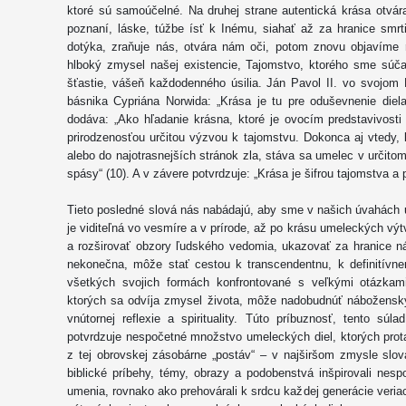
ktoré sú samoúčelné. Na druhej strane autentická krása otvára
poznaní, láske, túžbe ísť k Inému, siahať až za hranice smr
dotýka, zraňuje nás, otvára nám oči, potom znovu objavíme r
hlboký zmysel našej existencie, Tajomstvo, ktorého sme súč
šťastie, vášeň každodenného úsilia. Ján Pavol II. vo svojom 
básnika Cypriána Norwida: „Krása je tu pre oduševnenie diela,
dodáva: „Ako hľadanie krásna, ktoré je ovocím predstavivosti
prirodzenosťou určitou výzvou k tajomstvu. Dokonca aj vtedy,
alebo do najotrasnejších stránok zla, stáva sa umelec v urči
spásy“ (10). A v závere potvrdzuje: „Krása je šifrou tajomstva 
Tieto posledné slová nás nabádajú, aby sme v našich úvahách ur
je viditeľná vo vesmíre a v prírode, až po krásu umeleckých výt
a rozširovať obzory ľudského vedomia, ukazovať za hranice ná
nekonečna, môže stať cestou k transcendentnu, k definitív
všetkých svojich formách konfrontované s veľkými otázkam
ktorých sa odvíja zmysel života, môže nadobudnúť nábožensk
vnútornej reflexie a spirituality. Túto príbuznosť, tento s
potvrdzuje nespočetné množstvo umeleckých diel, ktorých prot
z tej obrovskej zásobárne „postáv“ – v najširšom zmysle slov
biblické príbehy, témy, obrazy a podobenstvá inšpirovali nesp
umenia, rovnako ako prehovárali k srdcu každej generácie veri