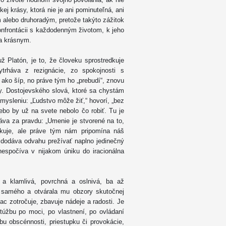
kej krásy, ktorá nie je ani pominuteľná, ani
m alebo druhoradým, pretože takýto zážitok
konfrontácii s každodenným životom, k jeho
 a krásnym.
ž Platón, je to, že človeku sprostredkuje
rháva z rezignácie, zo spokojnosti s
 ako šíp, no práve tým ho „prebudí“, znovu
ky. Dostojevského slová, ktoré sa chystám
ysleniu: „Ľudstvo môže žiť,“ hovorí, „bez
ebo by už na svete nebolo čo robiť. Tu je
áva za pravdu: „Umenie je stvorené na to,
okuje, ale práve tým nám pripomína náš
, dodáva odvahu prežívať naplno jedinečný
nespočíva v nijakom úniku do iracionálna
a a klamlivá, povrchná a oslnivá, ba až
 samého a otvárala mu obzory skutočnej
c zotročuje, zbavuje nádeje a radosti. Je
 túžbu po moci, po vlastnení, po ovládaní
u obscénnosti, priestupku či provokácie,