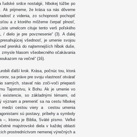
 ľudské srdce nostalgii, hlbokej túžbe po
ti. Ak prijmeme, že krása sa nás dôverne
adosť z videnia, zo schopnosti pochopiť
asťou a z ktorého môžeme čerpať plnosť,
Liste umelcom cituje tento verš poľského
 / dielo je pre povznesenie“ (3). A ďalej
 presahujúcej všednosť, je umenie svojou
 keď preniká do najtemnejších hĺbok duše,
tom zmysle hlasom všeobecného očakávania
a poukazom na večné“ (16).
obili ďalší krok. Krása, počnúc tou, ktorá
vorov, sa práve pre svoju vlastnosť otvárať
s samých, stavať nás zoči-voči priepasti
nemu Tajomstvu, k Bohu. Ak je umenie vo
i existencie, so základnými témami, od
ý význam a premeniť sa na cestu hlbokej
úlad medzi cestou viery a cestou umenia
agonistami sú postavy, príbehy a symboly
a –, ktorou je Biblia, Sväté písmo. Veľké
očetné majstrovské diela v každej oblasti
acich prostredníctvom nemenej výrečných a