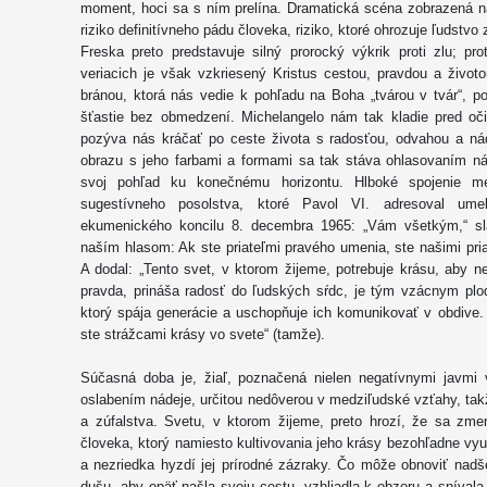
moment, hoci sa s ním prelína. Dramatická scéna zobrazená na
riziko definitívneho pádu človeka, riziko, ktoré ohrozuje ľudstv
Freska preto predstavuje silný prorocký výkrik proti zlu; pr
veriacich je však vzkriesený Kristus cestou, pravdou a životo
bránou, ktorá nás vedie k pohľadu na Boha „tvárou v tvár“, poh
šťastie bez obmedzení. Michelangelo nám tak kladie pred oči 
pozýva nás kráčať po ceste života s radosťou, odvahou a ná
obrazu s jeho farbami a formami sa tak stáva ohlasovaním n
svoj pohľad ku konečnému horizontu. Hlboké spojenie m
sugestívneho posolstva, ktoré Pavol VI. adresoval um
ekumenického koncilu 8. decembra 1965: „Vám všetkým,“ sláv
naším hlasom: Ak ste priateľmi pravého umenia, ste našimi priat
A dodal: „Tento svet, v ktorom žijeme, potrebuje krásu, aby 
pravda, prináša radosť do ľudských sŕdc, je tým vzácnym plo
ktorý spája generácie a uschopňuje ich komunikovať v obdive.
ste strážcami krásy vo svete“ (tamže).
Súčasná doba je, žiaľ, poznačená nielen negatívnymi javmi v
oslabením nádeje, určitou nedôverou v medziľudské vzťahy, takž
a zúfalstva. Svetu, v ktorom žijeme, preto hrozí, že sa zm
človeka, ktorý namiesto kultivovania jeho krásy bezohľadne vyu
a nezriedka hyzdí jej prírodné zázraky. Čo môže obnoviť nad
dušu, aby opäť našla svoju cestu, vzhliadla k obzoru a snívala