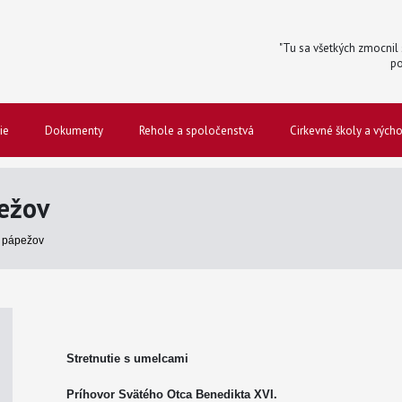
"Tu sa všetkých zmocnil s
po
ie
Dokumenty
Rehole a spoločenstvá
Cirkevné školy a vých
ežov
 pápežov
Stretnutie s umelcami
Príhovor Svätého Otca Benedikta XVI.