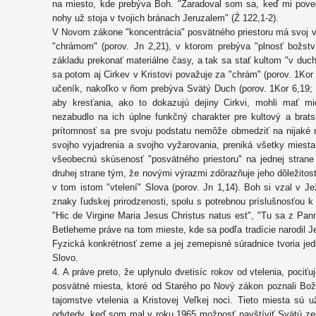
na miesto, kde prebýva Boh. "Zaradoval som sa, keď mi pov
nohy už stoja v tvojich bránach Jeruzalem" (Ź 122,1-2).
V Novom zákone "koncentrácia" posvätného priestoru má svoj vr
"chrámom" (porov. Jn 2,21), v ktorom prebýva "plnosť božstv
základu prekonať materiálne časy, a tak sa stať kultom "v du
sa potom aj Cirkev v Kristovi považuje za "chrám" (porov. 1Kor
učeník, nakoľko v ňom prebýva Svätý Duch (porov. 1Kor 6,19; 
aby kresťania, ako to dokazujú dejiny Cirkvi, mohli mať m
nezabudlo na ich úplne funkčný charakter pre kultový a brat
prítomnosť sa pre svoju podstatu nemôže obmedziť na nijaké m
svojho vyjadrenia a svojho vyžarovania, preniká všetky miest
všeobecnú skúsenosť "posvätného priestoru" na jednej stran
druhej strane tým, že novými výrazmi zdôrazňuje jeho dôležitos
v tom istom "vtelení" Slova (porov. Jn 1,14). Boh si vzal v Je
znaky ľudskej prirodzenosti, spolu s potrebnou príslušnosťou k 
"Hic de Virgine Maria Jesus Christus natus est", "Tu sa z Pann
Betleheme práve na tom mieste, kde sa podľa tradície narodil J
Fyzická konkrétnosť zeme a jej zemepisné súradnice tvoria jedn
Slovo.
4. A práve preto, že uplynulo dvetisíc rokov od vtelenia, pociť
posvätné miesta, ktoré od Starého po Nový zákon poznali Bož
tajomstve vtelenia a Kristovej Veľkej noci. Tieto miesta sú
odvtedy, keď som mal v roku 1965 možnosť navštíviť Svätú zem