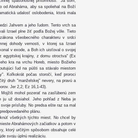
innej spásonosnej prítomnosti: "Ja som,
ko od Abraháma, aby sa spoliehal na Boží
amatická udalosť oslobodenia, ktorá mala
medzi Jahvem a jeho ľudom. Tento vrch sa
li Izrael plne žiť podľa Božej vôle. Tieto
 zákona všeobecného charakteru v srdci
nej dohody vernosti, v ktorej sa Izrael
onal v exode, a Boh ich uisťoval o svojej
z egyptskej krajiny, z domu otroctva" (Ex
ceho kra na vrchu Horeb, miesto Božieho
putujúci ľud na púšti sa stávalo miestom
y". Koľkokrát počas storočí, keď proroci
čitý druh "manželskej" nevery, na pravú a
rov. Jer 2,2; Ez 16,1-43).
j Mojžiš mohol pozerať na zasľúbenú zem
 že ju už dosiahol. Jeho pohľad z Neba je
svoje prísľuby. No predsa ešte raz sa mal
e predpovedaného plánu.
núť všetkých týchto miest. No chcel by
a mieste Abrahámových začiatkov a potom v
uvy, ktorý určitým spôsobom obsahuje celé
de svoju úplnú realizáciu.