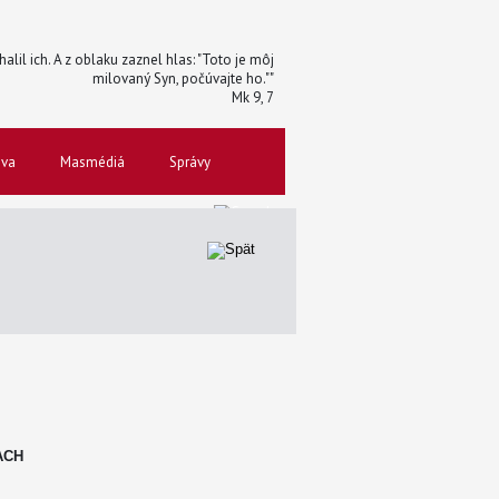
halil ich. A z oblaku zaznel hlas: "Toto je môj
milovaný Syn, počúvajte ho.""
Mk 9, 7
ova
Masmédiá
Správy
ACH