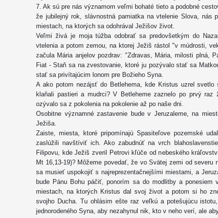
7. Ak sú pre nás významom veľmi bohaté tieto a podobné cesto
že jubilejný rok, slávnostná pamiatka na vtelenie Slova, nás
miestach, na ktorých sa odohrával Ježišov život.
Veľmi živá je moja túžba odobrať sa predovšetkým do Nazar
vtelenia a potom zemou, na ktorej Ježiš rástol "v múdrosti, ve
začula Mária anjelov pozdrav: "Zdravas, Mária, milosti plná, P
Fiat - Staň sa na zvestovanie, ktoré ju pozývalo stať sa Mat
stať sa privítajúcim lonom pre Božieho Syna.
A ako potom nezájsť do Betlehema, kde Kristus uzrel svetl
klaňali pastieri a mudrci? V Betleheme zaznelo po prvý raz ž
ozývalo sa z pokolenia na pokolenie až po naše dni.
Osobitne významné zastavenie bude v Jeruzaleme, na mieste
Ježiša.
Zaiste, miesta, ktoré pripomínajú Spasiteľove pozemské udal
zaslúžili navštíviť ich. Ako zabudnúť na vrch blahoslavenst
Filipovu, kde Ježiš zveril Petrovi kľúče od nebeského kráľovstv
Mt 16,13-19)? Môžeme povedať, že vo Svätej zemi od severu n
sa musieť uspokojiť s najreprezentačnejšími miestami, a Jeruz
bude Pánu Bohu páčiť, ponorím sa do modlitby a ponesiem v
miestach, na ktorých Kristus dal svoj život a potom si ho zn
svojho Ducha. Tu ohlásim ešte raz veľkú a potešujúcu istotu,
jednorodeného Syna, aby nezahynul nik, kto v neho verí, ale aby