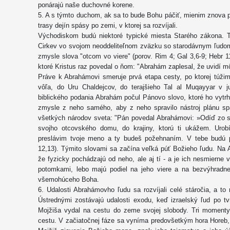
ponárajú naše duchovné korene.
5. A s týmto duchom, ak sa to bude Bohu páčiť, mienim znova prej
trasy dejín spásy po zemi, v ktorej sa rozvíjali.
Východiskom budú niektoré typické miesta Starého zákona. T
Cirkev vo svojom neoddeliteľnom zväzku so starodávnym ľudom
zmysle slova "otcom vo viere" (porov. Rim 4; Gal 3,6-9; Hebr 1
ktoré Kristus raz povedal o ňom: "Abrahám zaplesal, že uvidí môj
Práve k Abrahámovi smeruje prvá etapa cesty, po ktorej túžim
vôľa, do Uru Chaldejcov, do terajšieho Tal al Muqayyar v 
biblického podania Abrahám počul Pánovo slovo, ktoré ho vytrh
zmysle z neho samého, aby z neho spravilo nástroj plánu spá
všetkých národov sveta: "Pán povedal Abrahámovi: »Odíď zo sv
svojho otcovského domu, do krajiny, ktorú ti ukážem. Uro
preslávim tvoje meno a ty budeš požehnaním. V tebe budú 
12,13). Týmito slovami sa začína veľká púť Božieho ľudu. Na A
že fyzicky pochádzajú od neho, ale aj tí - a je ich nesmierne v
potomkami, lebo majú podiel na jeho viere a na bezvýhradnej
všemohúceho Boha.
6. Udalosti Abrahámovho ľudu sa rozvíjali celé stáročia, a 
Ústrednými zostávajú udalosti exodu, keď izraelský ľud po t
Mojžiša vydal na cestu do zeme svojej slobody. Tri momenty 
cestu. V začiatočnej fáze sa vyníma predovšetkým hora Horeb,