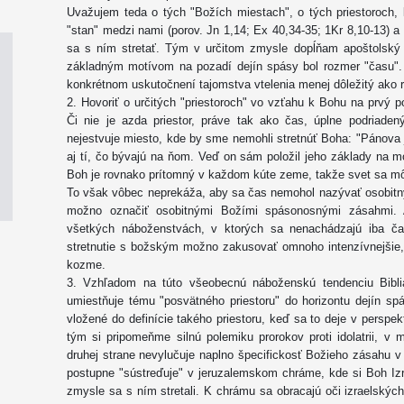
Uvažujem teda o tých "Božích miestach", o tých priestoroch, k
"stan" medzi nami (porov. Jn 1,14; Ex 40,34-35; 1Kr 8,10-13) a 
sa s ním stretať. Tým v určitom zmysle dopĺňam apoštolský li
základným motívom na pozadí dejín spásy bol rozmer "času". V
konkrétnom uskutočnení tajomstva vtelenia menej dôležitý ako 
2. Hovoriť o určitých "priestoroch" vo vzťahu k Bohu na prvý p
Či nie je azda priestor, práve tak ako čas, úplne podriad
nejestvuje miesto, kde by sme nemohli stretnúť Boha: "Pánova 
aj tí, čo bývajú na ňom. Veď on sám položil jeho základy na mo
Boh je rovnako prítomný v každom kúte zeme, takže svet sa mô
To však vôbec neprekáža, aby sa čas nemohol nazývať osobitný
možno označiť osobitnými Božími spásonosnými zásahmi. A
všetkých náboženstvách, v ktorých sa nenachádzajú iba čas
stretnutie s božským možno zakusovať omnoho intenzívnejšie
kozme.
3. Vzhľadom na túto všeobecnú náboženskú tendenciu Bibli
umiestňuje tému "posvätného priestoru" do horizontu dejín spá
vložené do definície takého priestoru, keď sa to deje v perspek
tým si pripomeňme silnú polemiku prorokov proti idolatrii, 
druhej strane nevylučuje naplno špecifickosť Božieho zásahu v 
postupne "sústreďuje" v jeruzalemskom chráme, kde si Boh Izrae
zmysle sa s ním stretali. K chrámu sa obracajú oči izraelských