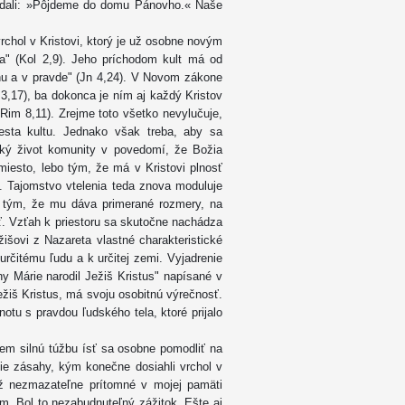
edali: »Pôjdeme do domu Pánovho.« Naše
chol v Kristovi, ktorý je už osobne novým
a" (Kol 2,9). Jeho príchodom kult má od
chu a v pravde" (Jn 4,24). V Novom zákone
 3,17), ba dokonca je ním aj každý Kristov
Rim 8,11). Zrejme toto všetko nevylučuje,
iesta kultu. Jednako však treba, aby sa
ský život komunity v povedomí, že Božia
iesto, lebo tým, že má v Kristovi plnosť
a. Tajomstvo vtelenia teda znova moduluje
e tým, že mu dáva primerané rozmery, na
ť. Vzťah k priestoru sa skutočne nachádza
žišovi z Nazareta vlastné charakteristické
určitému ľudu a k určitej zemi. Vyjadrenie
y Márie narodil Ježiš Kristus" napísané v
ežiš Kristus, má svoju osobitnú výrečnosť.
otu s pravdou ľudského tela, ktoré prijalo
ujem silnú túžbu ísť sa osobne pomodliť na
ie zásahy, kým konečne dosiahli vrchol v
 už nezmazateľne prítomné v mojej pamäti
. Bol to nezabudnuteľný zážitok. Ešte aj