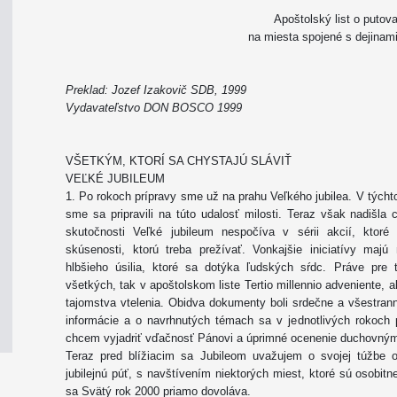
Apoštolský list o putova
na miesta spojené s dejinam
Preklad: Jozef Izakovič SDB, 1999
Vydavateľstvo DON BOSCO 1999
VŠETKÝM, KTORÍ SA CHYSTAJÚ SLÁVIŤ
VEĽKÉ JUBILEUM
1. Po rokoch prípravy sme už na prahu Veľkého jubilea. V týchto
sme sa pripravili na túto udalosť milosti. Teraz však nadišla 
skutočnosti Veľké jubileum nespočíva v sérii akcií, ktoré
skúsenosti, ktorú treba prežívať. Vonkajšie iniciatívy maj
hlbšieho úsilia, ktoré sa dotýka ľudských sŕdc. Práve pre 
všetkých, tak v apoštolskom liste Tertio millennio adveniente, 
tajomstva vtelenia. Obidva dokumenty boli srdečne a všestranne
informácie a o navrhnutých témach sa v jednotlivých rokoch p
chcem vyjadriť vďačnosť Pánovi a úprimné ocenenie duchovným
Teraz pred blížiacim sa Jubileom uvažujem o svojej túžbe 
jubilejnú púť, s navštívením niektorých miest, ktoré sú osobit
sa Svätý rok 2000 priamo dovoláva.