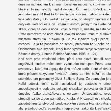
dnes sa rád vraciam k stranám bohatým na dojmy, ktoré som vt
ktoré si Ty raz navždy naplnil sebou... Ó, miesto! Koľkokrát, k
jeho stalo mojím! Keď ťa On naplnil po prvý raz, nebolo si ešte
lone jeho Matky. Oh, vedieť, že kamene, po ktorých kráčam v Na
dotýkala, keď bol ešte on Tvojím miestom, jediným na svete. St
skaly, ktorej sa dotkla noha Tvojej Matky! Ó, miesto, miesto S
Preto nemôžem po ňom chodiť svojimi nohami, musím si kľaknú
miestom stretnutia. Kľakám si - a tak kladiem svoju pečať
ostaneš - a ja ťa ponesiem so sebou, pretvorím ťa v sebe na
Odchádzam ako svedok, ktorý bude vydávať svoje svedectvo poč
Básne a drámy, Libreria Editrice Vaticana 1993, s. 124).
Keď som pred tridsiatimi rokmi písal tieto slová, netušil s
angažoval, budem môcť dnes vydať ako nástupca Petra, ustan
svedectvo, ktoré ma zapája do dlhej reťaze osôb, ktoré už dveti
ktorú právom nazývame "svätou", akoby za nimi bežali po ska
scenériou pre pozemský život Božieho Syna. Zo staroveku je 
Koľkí pútnici, koľkí svätí nasledovali jej cestopis v prieb
znepokojovali v podstate pokojný charakter putovania do Svät
úmyslov ťažko ztotožňovala s obrazom Ukrižovaného, uvedo
stretnutí sa so živou pamiatkou Krista. A Prozreteľnosť chcel
západné kresťanstvo boli predovšetkým synovia Františka Assis
aby pravdivo podľa evanjelia interpretovali zákonitú kresťans