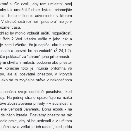
toré si On zvolil, aby tam umiestnil svoj
aby tak umožnil ľudskej bytosti priamejšie
st Tertio millennio adveniente, v ktorom
 skutočnosti rozmer "priestoru" nie je v
rozmer času.
ohľad by mohlo vzbudiť určitú rozpačitosť.
ený Bohu? Veď všetko vyšlo z jeho rúk a
je zem i všetko, čo ju napĺňa, okruh zeme
riach a upevnil ho na vodách" (Ź 24,1-2).
že pokladať za "chrám" jeho prítomnosti.
mi chvíľami milosti, podobne ako priestor
 konečne toto je intuícia prítomná vo
y, ale aj posvätné priestory, v ktorých
, ako sa to zvyčajne stáva v nekonečnom
a ponúka svoje osobitné posolstvo, keď
sy. Na jednej strane upozorňuje na riziká
tíve zbožstvovania prírody - v súvislosti s
v mene vernosti Jahvemu, Bohu exodu - na
dejinách Izraela. Posvätný priestor sa tak
la praje, aby si ho uctievali a v určitom
 pútnikov a veľká je ich radosť, keď prídu