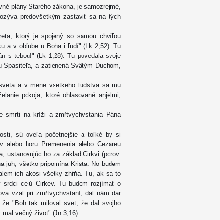
vné plány Starého zákona, je samozrejmé,
 pozýva predovšetkým zastaviť sa na tých
eta, ktorý je spojený so samou chvíľou
ku a v obľube u Boha i ľudí" (Lk 2,52). Tu
án s tebou!" (Lk 1,28). Tu povedala svoje
kou Spasiteľa, a zatienená Svätým Duchom,
o sveta a v mene všetkého ľudstva sa mu
elanie pokoja, ktoré ohlasované anjelmi,
 smrti na kríži a zmŕtvychvstania Pána
osti, sú oveľa početnejšie a toľké by si
iev alebo horu Premenenia alebo Cezareu
a, ustanovujúc ho za základ Cirkvi (porov.
a juh, všetko pripomína Krista. No budem
alem ich akosi všetky zhŕňa. Tu, ak sa to
 srdci celú Cirkev. Tu budem rozjímať o
ova vzal pri zmŕtvychvstaní, dal nám dar
 že "Boh tak miloval svet, že dal svojho
 mal večný život" (Jn 3,16).