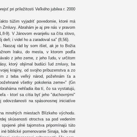
sť pri príležitosti Veľkého jubilea r. 2000
akto túžim vyjadriť povedomie, ktoré má
 Zmluvy. Abrahám je aj pre nás v pravom
1,8-9). V Jánovom evanjeliu sa číta slovo,
 deň; i videl ho a zaradoval sa" (8,56).
. Naozaj rád by som išiel, ak je to Božia
južnom Iraku, do mesta, v ktorom podľa
ávalo z jeho zeme, z jeho ľudu, v určitom
sy, ktorý objímal budúci ľud zmluvy, ba
ojej krajiny, od svojho príbuzenstva a zo
bím z teba veľký národ, požehnám ťa a
požehnané všetky pokolenia zeme«" (Gn
braháma nehľadia iba tí, čo sa vystatujú,
eľa - ktorí sa cítia byť jeho "duchovnými"
 odovzdanosti na spásonosnej iniciatíve
to na mnohých miestach Blízkeho východu.
vrdej skúsenosti otroctva sa pod vedením
spojené plné tajomstva pripomínajú túto
 iné biblické pomenovanie Sinaja, kde mal