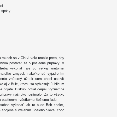
ní
i spásy
 rokoch sa v Cirkvi veľa urobilo preto, aby
chvíľa postarať sa o posledné prípravy. V
 treba vykonať, ale vo veľkej vnútornej
ú natoľko zmysel, nakoľko sú vyjadrením
tento vnútorný úžitok som chcel osloviť
ako aj v Bule, ktorou sa vyhlasuje Jubileum
 prijaté. Biskupi odtiaľ čerpali významné
rípravy naširoko rozjímalo. Za to všetko
 pastierom i všetkému Božiemu ľudu.
osobne vykonať, ak to bude Boh chcieť,
ne spojené s vtelením Božieho Slova, čoho