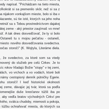
edy napísal. "Prichádzam na tieto miesta,
oľkokrát si sa premenilo skôr, než si sa z
 na nijakom vonkajšom mieste, bolo si iba v
zarete, sú tie isté, ktorých sa jeho noha
retnúť sa s Tebou prostredníctvom dajakej
vätej zeme - aký priestor zaujímaš vo mne!
ť. A tak dnes dosvedčovať, že ty si bolo
. Ostaneš tu s mojou pečaťou - ostaneš,
 miesto nového dosvedčovania svedectva.
as storočí" (K. Wojtyla, Literárne diela.
om, že svedectvo, za ktoré som sa vtedy
ovený do služieb pre celú Cirkev. Je to
síc rokov hľadajú Božie "stopy" v tej zemi,
lách, vo vrchoch a vo vodách, ktoré boli
známy cestopisný denník pútničky Egerie.
ehu storočí! I keď historické okolnosti
ej zeme, dávajúc jej tvár, ktorá sa podľa
menejšie duše kresťanov túžili iba po
a, aby vedľa bratov východných Cirkví pre
kého, svätca chudoby, miernosti a pokoja,
kú túžbu ochraňovať miesta, do ktorých sa