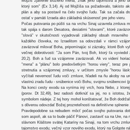
Mojžiš zjavenie Božieho mena, znak jeho tajomstva a jeho úč
ktorý som" (Ex 3,14). Aj od Mojžiša sa požadovalo, takisto a
plán a aby sa postavil na čelo svojho ľudu. Tak sa začala dr
ostať v pamäti Izraela ako základná skúsenosť pre jeho vieru.
Počas putovania po púšti sa na vrchu Sinaj uzavrela zmluva 
tak spája s darom Desatora, desiatimi "slovami", ktoré zaväzova
"slová" v skutočnosti vyjadrovali základný obsah mravného
každého človeka, no Izraelitom sa odovzdali v rámci vzájom
zaväzoval milovať Boha, pripomínajúc si zázraky, ktoré Boh vyk
večnej dobrotivosti: "Ja som Pán, tvoj Boh, ktorý ťa vyviedol 
20,2). Boh a ľud sa vzájomne zaväzovali. Ak vo videní horia
"mena" a "plánu" bolo predovšetkým "horou viery", teraz pre 
stretnutia a vzájomnej zmluvy, v určitom zmysle "horou lásk
vyčítali nevernosť ľudu voči zmluve, hľadeli na ňu akoby na ur
vlastnú zradu ľudu - snúbenice voči Bohu, svojmu snúbencovi (po
Na konci cesty exodu sa vyníma iný vrch, hora Nebo, z ktore
(porov. Dt 32,49), bez radosti dotknúť sa jej, no s istotou,
symbolom nádeje. Z tej hory mohol konštatovať, že Boh dodržal 
s dôverou odovzdať Božej prozreteľnosti na definitívne splneni
Pravdepodobne sa nebudem môcť počas svojho putovania dotk
som aspoň, ak sa to bude páčiť Pánovi, zastaviť sa na Ure, n
slávnom Kláštore svätej Kataríny na Sinaji, na tom vrchu zml
tajomstvo exodu; večný vzor nového exodu, ktorý na Golgote náj