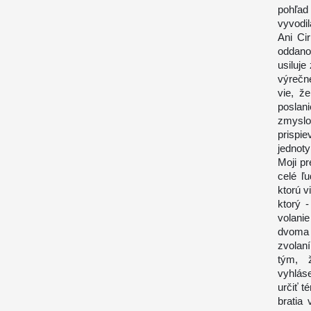
pohľad
vyvodil
Ani Ci
oddano
usiluje
výrečn
vie, ž
poslan
zmyslo
prispi
jednoty
Moji p
celé ľ
ktorú v
ktorý 
volani
dvoma 
zvolan
tým, 
vyhlás
určiť t
bratia