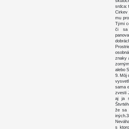
skutoč
srdca: 
Cirkev 
mu pro
Tými c
či sa
panova
dobrách
Prostr
osobná
znaky 
zorným
alebo S
9. Môj 
vysvetl
sama ev
zvesti 
aj ja 
Štvrté
že sa 
iných.
Neváha
s ktor