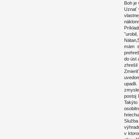
Boh je 
Uznať v
vlastne
náklon
Príkla
"urobi
Nátan,
mám st
prehreš
do úst 
zhrešil
Zmieri
uvedom
upadli.
zmysle
postoj 
Takýto
osobitn
hriechu
Služba
výhrad
v ktoro