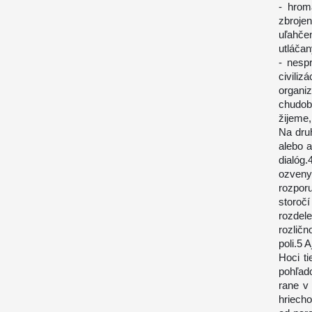
- hrom
zbroje
uľahče
utláčan
- nesp
civili
organiz
chudob
žijeme,
Na dru
alebo a
dialóg.
ozveny
rozpor
storoč
rozde
rozlič
poli.5 
Hoci t
pohľado
rane v 
hriech