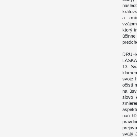
nasle
kráľov
a zmie
vzájom
ktorý t
účinne 
predch
DRUH
LÁSKA
13. Sv
klamem
svoje 
očistí 
na úsv
slovo 
zmiere
aspekt
naň hľ
pravdou
prejav
svätý 