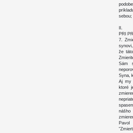
podobe
príklad
sebou; 
II.
PRI P
7. Zmi
synovi,
že táto
Zmierit
Sám s
neporov
Syna, k
Aj my 
ktoré 
zmier
nepria
spasení
nášho 
zmiere
Pavol 
"Zmier