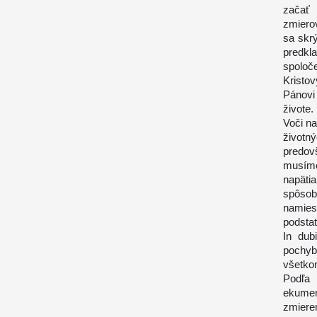
začať
zmiero
sa skr
predkl
spoloč
Kristo
Pánovi 
živote.
Voči na
životn
predov
musíme
napäti
spôsobu
namies
podstat
In dubi
pochyb
všetko
Podľa 
ekumen
zmiere