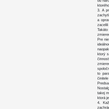
od nar
ktorého
3. A p
zachytí
a opra
zacelil
Takáto
zmieren
Pre nie
ideáln
naopak
ktorý 
činnos
zmiere
spoločn
to par
činitele
Predsa
Nostal
takej m
ktorá j
4. Kaž
zachrá