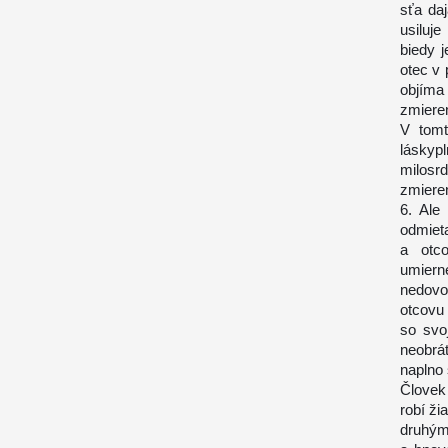
sťa da
usiluj
biedy 
otec v 
objíma 
zmieren
V tomt
láskyp
milosr
zmiere
6. Ale
odmieta
a otco
umiern
nedovol
otcovu 
so svoj
neobrát
naplno 
Človek 
robí ži
druhým