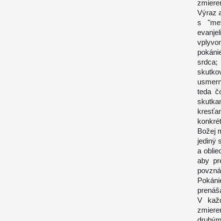
zmieren
Výraz 
s "met
evanje
vplyvo
pokáni
srdca;
skutko
usmern
teda č
skutka
kresťa
konkré
Božej m
jediný 
a oblie
aby pr
povzná
Pokáni
prenáša
V kaž
zmiere
druhými