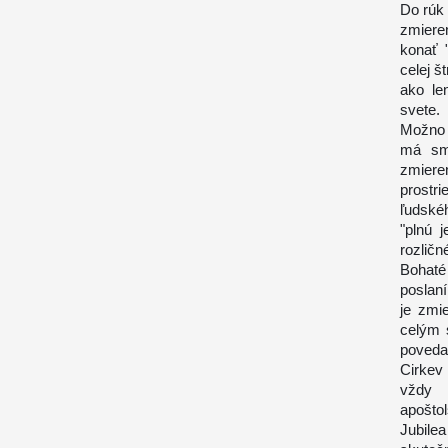
Do rúk 
zmiere
konať 
celej š
ako le
svete.
Možno 
má sme
zmiere
prostr
ľudské
"plnú 
rozličn
Bohaté 
poslaní
je zmi
celým 
povedal
Cirkev 
vždy 
apošto
Jubile