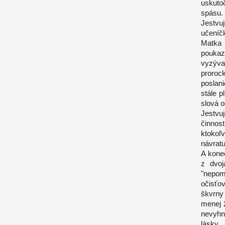
uskutoč
spásu.
Jestvuj
učeníč
Matka 
poukaz
vyzývať
prorock
poslan
stále p
slová o
Jestvuj
činnos
ktokoľ
návratu
A koneč
z dvoj
"nepom
očisťo
škvrny 
menej 
nevyhn
lásky,