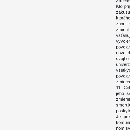
Zmiert
Kto pr
zakusu
ktoréh
zboril 
zmieri
vzťahu
vyvol
povola
novej d
svojho
univer
všetký
povolan
zmieren
11. Ci
jeho s
zmiere
smeruj
poskyt
Je pre
komuni
ňom sv