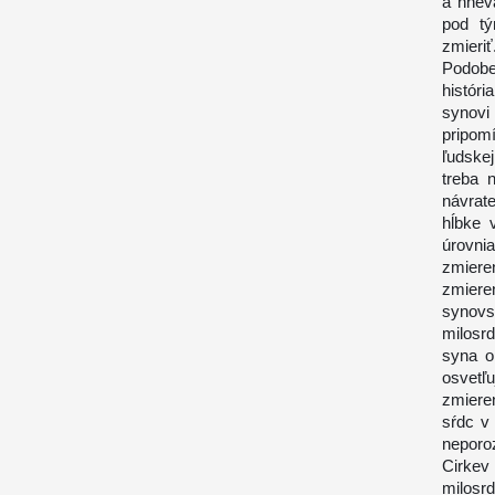
a hnev
pod tý
zmieriť
Podobe
histór
synovi 
pripomí
ľudskej
treba 
návrat
hĺbke 
úrovni
zmiere
zmiere
synov
milosr
syna o
osvetľ
zmiere
sŕdc v
neporo
Cirke
milosrd