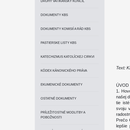
DRUHÝ VATIKÁNSKY KONCIL
DOKUMENTY KBS
DOKUMENTY KOMISIÍ A RÁD KBS
PASTIERSKE LISTY KBS
KATECHIZMUS KATOLÍCKEJ CIRKVI
Text: 
KÓDEX KÁNONICKÉHO PRÁVA
EKUMENICKÉ DOKUMENTY
ÚVOD
1. Hov
našej d
OSTATNÉ DOKUMENTY
tie ist
svoju v
PRÍLEŽITOSTNÉ MODLITBY A
radostn
POBOŽNOSTI
Prečo 
lepšie