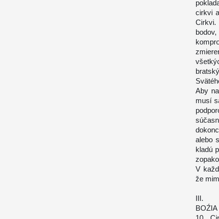
poklad
cirkvi 
Cirkvi.
bodov,
kompr
zmiere
všetký
bratsk
Svätého
Aby na
musí s
podpor
súčasn
dokonc
alebo 
kladú p
zopako
V každ
že mimo
III.
BOŹIA 
10. Ci