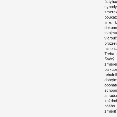
úctyho
synody
smerni
poukáz
línie,
dokume
svojmu
viero
prozret
histori
Treba t
Svätý 
zmiere
biskup
rehoľn
dobrý
obohat
schopný
a rado
každod
nášho 
zmieriť