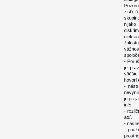
Pozorn
zisťuj
skupin
nijak
diskri
niekto
žalost
vážnos
spoloče
- Poru
je prá
väčšie
hovorí 
- nást
nevyní
ju prej
iné;
- rozli
atď.
- násil
- použ
prostri