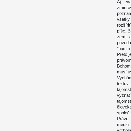
Aj eva
zmier
poznam
všetky
rozšíri
píše, 
zemi, 
poveda
"našim 
Preto j
právom
Bohom 
musí u
Vychád
textov
tajoms
vyznať
tajoms
člove
spoloč
Práve 
medzi 
vrchol