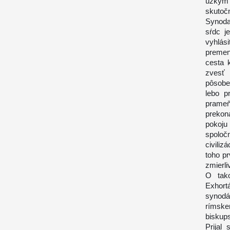
úzkym 
skutočn
Synoda 
sŕdc j
vyhlás
premen
cesta 
zvesť 
pôsobe
lebo p
prameňa
prekon
pokoju
spoločn
civiliz
toho pr
zmierli
O tako
Exhort
synodá
rímske
biskup
Prijal