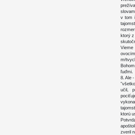
prežív
slovami
v tom 
tajoms
rozmer 
ktorý z
skutoč
Vieme 
ovocím
mŕtvyc
Bohom, 
ľuďmi.
8. Ale 
"všetk
učil, 
pociťuj
vykona
tajomst
ktorú u
Potvrd
apošto
zveril 