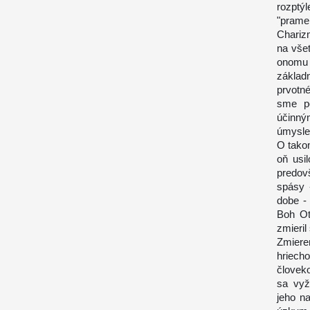
rozptý
"prameň
Charizm
na vše
onomu
základ
prvotné
sme po
účinný
úmysle 
O tako
oň usi
predov
spásy 
dobe -
Boh Ot
zmieril
Zmiere
hriech
človeko
sa vyž
jeho n