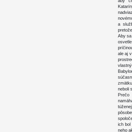
aby čl
Katarí
nadviaz
novému
a služ
pretože
Aby sa 
osvetl
príčino
ale aj 
prostr
vlastný
Babylon
súčasn
zmätku
neboli 
Prečo 
namáha
túžene
pôsobe
spoloče
ich bol
neho ak