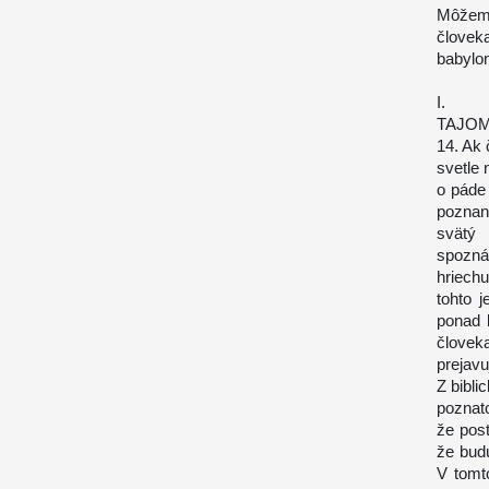
Môžem
človek
babylon
I.
TAJO
14. Ak 
svetle
o páde
poznan
svätý 
spozná
hriechu
tohto 
ponad 
človek
prejavu
Z bibli
poznat
že pos
že bud
V tomt