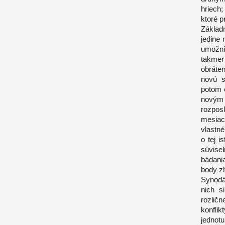
hriech
ktoré p
Základ
jedine 
umožni
takmer
obráten
novú s
potom e
novým
rozpos
mesiac
vlastn
o tej i
súvisel
bádani
body zh
Synodá
nich s
rozličn
konfli
jednot