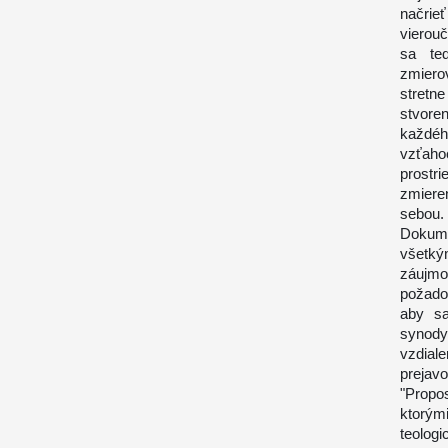
načrie
vierouč
sa te
zmierov
stretn
stvore
každéh
vzťah
prostr
zmiere
sebou.
Dokume
všetký
záujmo
požadov
aby sa
synody
vzdiale
prejav
"Propo
ktorým
teolog