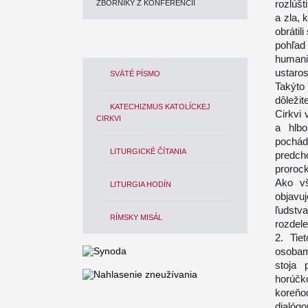
rozlúšt
ZBORNÍKY Z KONFERENCIÍ
a zla,
obrátil
pohľad
humanis
ustaro
SVÄTÉ PÍSMO
Takýto
dôleži
KATECHIZMUS KATOLÍCKEJ
Cirkvi
CIRKVI
a hlb
pochádz
LITURGICKÉ ČÍTANIA
predch
proroc
Ako vš
LITURGIA HODÍN
objavu
ľudstv
RÍMSKY MISÁL
rozdele
2. Tie
osobami
stoja 
horúčk
koreňoc
dialógo