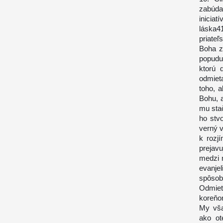
zabúdať
inicia
láska41
priateľ
Boha z
popudu
ktorú 
odmiet
toho, a
Bohu, 
mu stač
ho stvo
verný v
k rozj
prejav
medzi 
evanje
spôsob
Odmiet
koreňom
My vša
ako ot