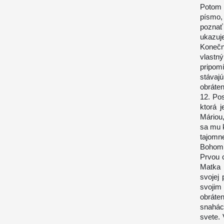
Potom 
písmo,
poznať
ukazuje
Konečn
vlastn
pripom
stávaj
obráten
12. Pos
ktorá 
Máriou,
sa mu k
tajomne
Bohom
Prvou c
Matka 
svojej
svojim
obráte
snahác
svete.