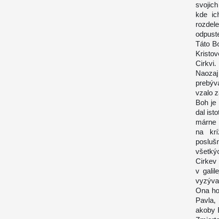
svojich
kde ic
rozdele
odpuste
Táto Bo
Kristo
Cirkvi.
Naozaj
prebýv
vzalo z
Boh je
dal ist
márne 
na kr
posluš
všetký
Cirkev 
v gali
vyzývať
Ona ho
Pavla,
akoby 