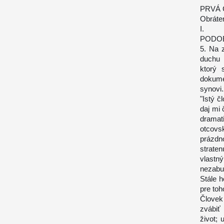
PRVÁ 
Obráten
I.
PODOB
5. Na 
duchu 
ktorý 
dokum
synovi
"Istý č
daj mi 
dramat
otcovs
prázdn
strate
vlastn
nezabu
Stále h
pre toh
Človek
zvábiť
život; 