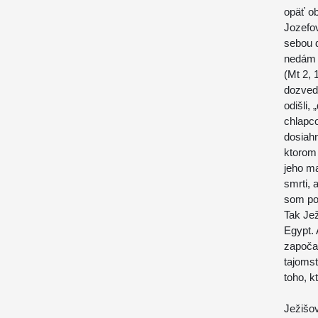
opäť ob
Jozefov
sebou d
nedám v
(Mt 2, 
dozvede
odišli,
chlapco
dosiah
ktorom 
jeho ma
smrti, 
som pov
Tak Je
Egypt. 
započal
tajomst
toho, k
Ježišo