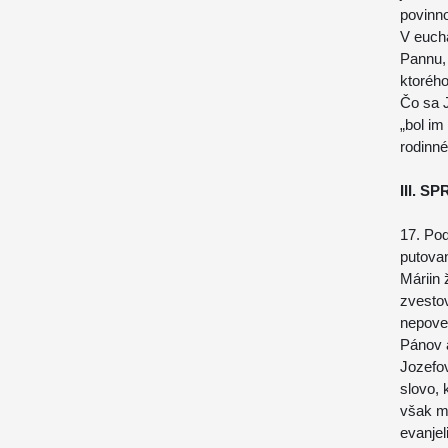
povinn
V eucha
Pannu, 
ktorého
Čo sa J
„bol im
rodinné
III. 
17. Pod
putovan
Máriin 
zvestov
nepoved
Pánov a
Jozefov
slovo, 
však m
evanjel