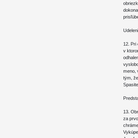
obriezk
dokonal
prisľúb
Udelen
12. Pri
v ktoro
odhalen
vyslobo
meno, 
tým, že
Spasite
Predst
13. Obr
za prv
chráme
Vykúpe