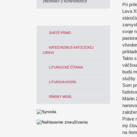
ZBORNÍKY Z KONFERENCIÍ
Pri prí
Leva XI
stároči
zamysle
svoje n
SVÄTÉ PÍSMO
pastora
všeobec
KATECHIZMUS KATOLÍCKEJ
príkla
CIRKVI
Takto s
väčšou 
LITURGICKÉ ČÍTANIA
budú ma
služby 
LITURGIA HODÍN
Som pr
ľudstv
RÍMSKY MISÁL
Máriin
nanovo 
založen
Práve n
iný člo
na ňom 