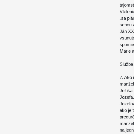
tajomst
Vteleni
„sa plá
sebou v
Ján XXI
vsunut
spomie
Márie 
Služba
7. Ako
manžels
Ježiša 
Jozefa,
Jozefov
ako je 
predurč
manžels
na jedn