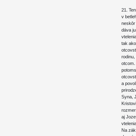
21. Ten
v betl
neskôr 
dáva j
vteleni
tak ako
otcovst
rodinu,
otcom.
potomst
otcovs
a povol
prirod
Syna, J
Kristov
rozmer 
aj Joze
vtelenia
Na zákl