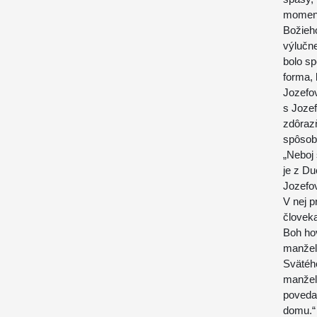
moment
Božieh
výlučn
bolo sp
forma,
Jozefov
s Joze
zdôrazň
spôsobo
„Neboj 
je z Du
Jozefo
V nej p
človeka
Boh hov
manželo
Svätého
manžel
povedal
domu.“