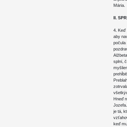
Mária.
II. S
4. Keď
aby nav
počula 
pozdrav
Alžbeta
splní, 
myšlien
prehĺbi
Preblah
zotrval
všetkýc
Hneď na
Jozefa.
je tá, 
vzťahov
keď mu