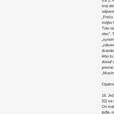
(Lk 2, 
tvoj ot
odpoved
„Prečo 
môjho O
Túto od
otec“. T
„synom
„zákonn
dvanást
lebo to
dosiaľ 
presne 
„Musím
Opatro
16. Jež
52) sa 
On mal
jedla, 