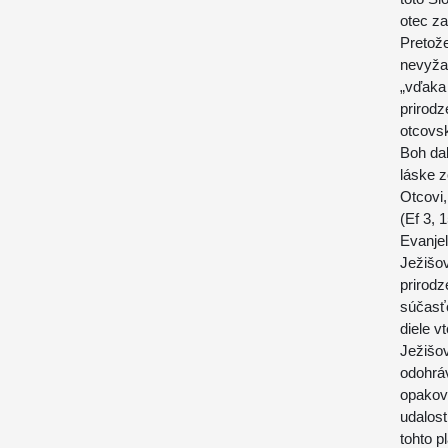
otec za
Pretože
nevyžad
„vďaka 
prirodz
otcovs
Boh dal
láske z
Otcovi,
(Ef 3, 1
Evanjel
Ježišov
prirodz
súčasťo
diele v
Ježišo
odohrá
opakova
udalost
tohto p