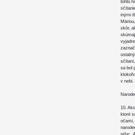
tohto h
sčítani
inými i
Máriou,
skôr, a
skúmajú
vyjadre
zaznače
ostatn
sčítan
sa bol 
ktokoľ
v nebi
Narode
10. Ako
ktoré s
očami, 
naroden
píše: „