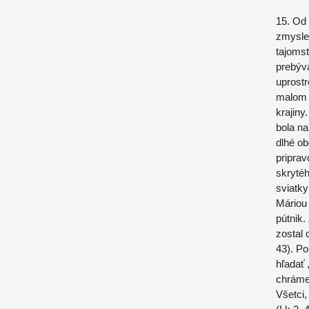
15. Od 
zmysle
tajomst
prebýva
uprostr
malom g
krajiny
bola na
dlhé ob
priprav
skrytéh
sviatky
Máriou
pútnik.
zostal 
43). Po
hľadať 
chráme.
Všetci,