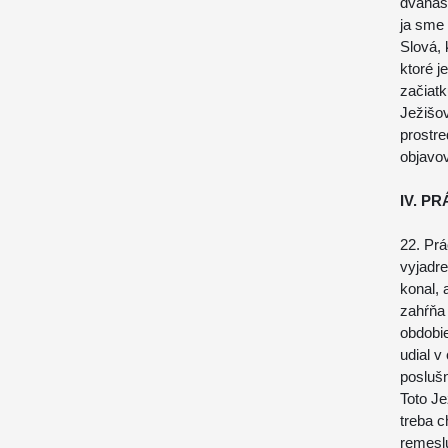
dvanás
ja sme 
Slová, 
ktoré j
začiatk
Ježišov
prostr
objavo
IV. P
22. Prá
vyjadre
konal, 
zahŕňa 
obdobie
udial v
poslušn
Toto J
treba c
remeslu