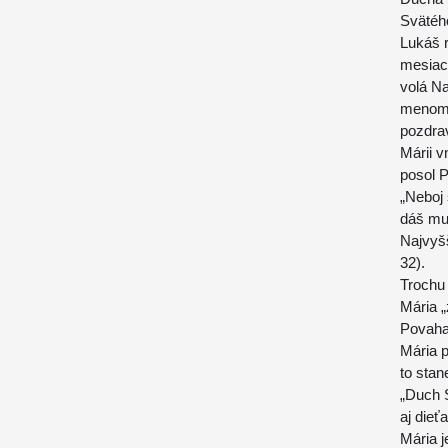
Svätého
Lukáš 
mesiaci
volá N
menom J
pozdrav
Márii v
posol P
„Neboj 
dáš mu
Najvyšš
32).
Trochu 
Mária 
Povaha
Mária p
to stan
„Duch S
aj dieť
Mária j