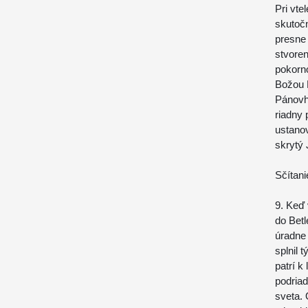
Pri vte
skutočn
presne 
stvoren
pokorno
Božou M
Pánovh
riadny 
ustano
skrytý 
Sčítani
9. Keď 
do Bet
úradne 
splnil 
patrí k
podriad
sveta.