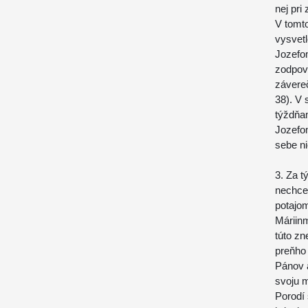
nej pr
V tomto
vysvetl
Jozefom
zodpov
závereč
38). V
týždňam
Jozefom
sebe ni
3. Za t
nechcel
potajom
Máriin
túto z
preňho 
Pánov a
svoju m
Porodí 