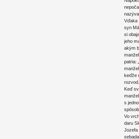
Napokon
nepoča
nazýva
Vďaka 
syn Má
si obaj
jeho ma
akým b
manžels
patria:
manžel
keďže n
rozvod
Keď sv.
manžels
s jedno
spôsob
Vo vrc
daru Sl
Jozefa
sebadar