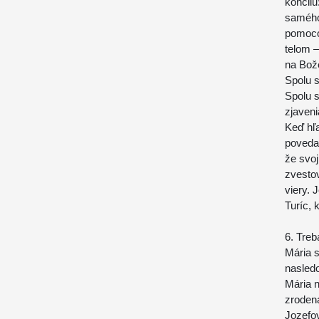
koncilu
samého 
pomocou
telom –
na Bože
Spolu 
Spolu s
zjaveni
Keď hľ
povedať
že svo
zvestov
viery. 
Turíc,
6. Treb
Mária s
nasledo
Mária n
zroden
Jozefov