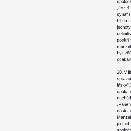
spoloče
„Jozef.
syna“ (
blízkos
jednot
definit
poslušn
manžels
byť vä
očakáv
20. V l
spravo
lásky“.
spolu p
nachád
„Panen
dôstojn
Manžel
jedinéh
spoloč