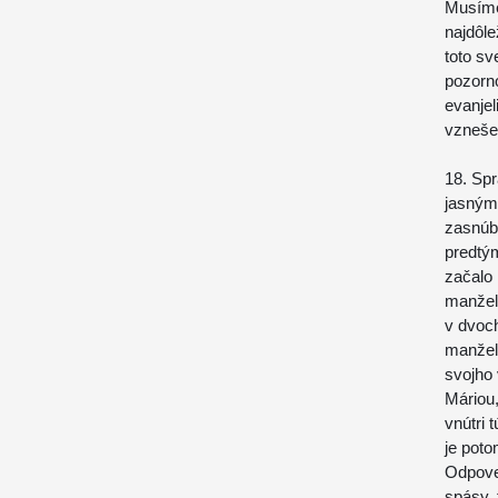
Musíme 
najdôle
toto s
pozorn
evanjel
vznešen
18. Sp
jasným
zasnúb
predtým
začalo 
manžel
v dvoch
manžel
svojho 
Máriou,
vnútri 
je poto
Odpoveď
spásy,