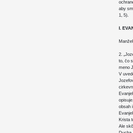
ochranc
aby sme
1, 5).
I. EV
Manžel
2. „Joz
to, čo 
meno Je
V uved
Jozefo
cirkevn
Evanjel
opisuje
obsah i
Evanje
Krista 
Ale skô
Ducha 