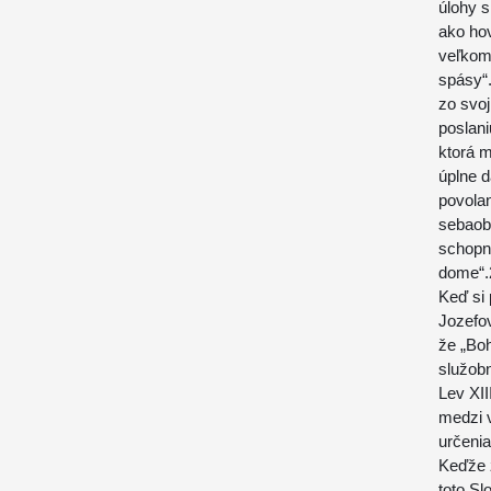
úlohy s
ako hov
veľkom 
spásy“.
zo svoj
poslani
ktorá 
úplne d
povolan
sebaobe
schopno
dome“.
Keď si 
Jozefov
že „Boh
služobn
Lev XII
medzi 
určeni
Keďže z
toto Sl