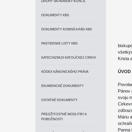
DRUHÝ VATIKÁNSKY KONCIL
DOKUMENTY KBS
DOKUMENTY KOMISIÍ A RÁD KBS
PASTIERSKE LISTY KBS
biskup
všetkým
KATECHIZMUS KATOLÍCKEJ CIRKVI
Krista 
ÚVOD
KÓDEX KÁNONICKÉHO PRÁVA
Povolan
EKUMENICKÉ DOKUMENTY
Pánov an
svoju m
OSTATNÉ DOKUMENTY
Cirkevn
zdôrazň
PRÍLEŽITOSTNÉ MODLITBY A
Máriu a
POBOŽNOSTI
ochraňu
Panna 