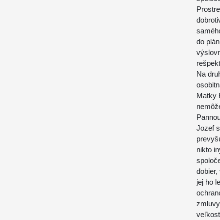
Prostre
dobroti
samého
do plán
výslovn
rešpekt
Na dru
osobitn
Matky B
nemôže
Pannou
Jozef s
prevyšu
nikto i
spoloče
dobier,
jej ho 
ochranc
zmluvy
veľkost