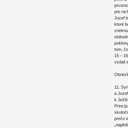
prvorod
pre nic
Jozef 
ktoré b
zrieknu
slobodn
poklony
tom, čo
15 – 16
vzdali 
Obriez
11. Sy
a Jozef
k Ježiš
Princíp
skutočn
prečo i
„naplni