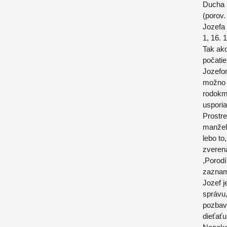
Ducha 
(porov.
Jozefa
1, 16. 1
Tak ako
počatie
Jozefom
možno 
rodokme
uspori
Prostre
manželo
lebo to
zverená
,Porodí
zazname
Jozef j
správu,
pozbave
dieťať