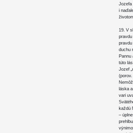
Jozefa 
i naďa
životom
19. V s
pravdu 
pravdu 
duchu n
Pannu 
túto l
Jozef „
(porov.
Nemôže
láska 
vari uv
Svätého
každú ľ
– úpln
prehlbu
výnimo