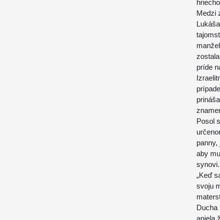
hriecho
Medzi 
Lukáša 
tajomst
manžel
zostala
príde 
Izraeli
prípade
prináš
znamen
Posol s
určeno
panny, 
aby mu
synovi.
„Keď sa
svoju m
materst
Ducha 
anjela