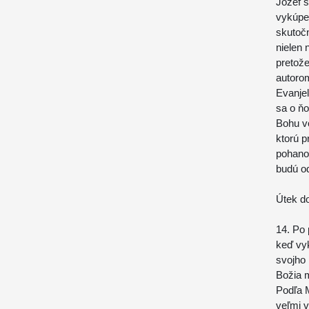
Jozef s
vykúpen
skutočn
nielen 
pretož
autoro
Evanjel
sa o ňo
Bohu v
ktorú p
pohanov
budú od
Útek d
14. Po
keď vyk
svojho 
Božia m
Podľa M
veľmi v