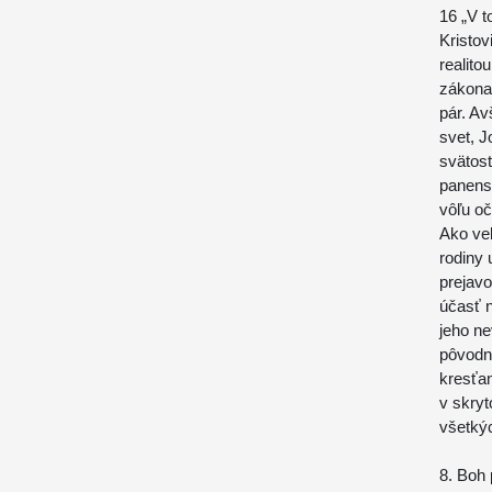
16 „V t
Kristov
realito
zákona
pár. Av
svet, J
svätosť
panens
vôľu oč
Ako veľ
rodiny 
prejav
účasť n
jeho ne
pôvodn
kresťan
v skryt
všetký
8. Boh 