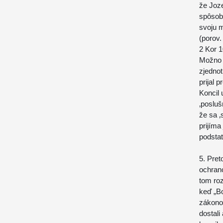
že Joz
spôsobo
svoju m
(porov.
2 Kor 1
Možno 
zjednot
prijal 
Koncil 
‚posluš
že sa 
prijíma
podsta
5. Pret
ochranc
tom ro
keď „B
zákono
dostali