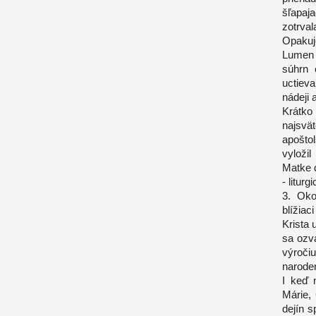
šľapaj
zotrval
Opakuj
Lumen 
súhrn 
uctiev
nádeji 
Krátko
najsvä
apošto
vyložil
Matke d
- litur
3. Oko
blížiac
Krista
sa ozva
výroči
naroden
I keď 
Márie,
dejín s