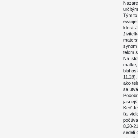
Nazare
určitým
Týmito
evanje
ktorá 
živite
maters
synom 
telom s
Na slo
matke
blahos
11,28)
ako te
sa utv
Podobn
jasnejš
Keď Jež
ťa vid
počúva
8,20-2
sedeli 