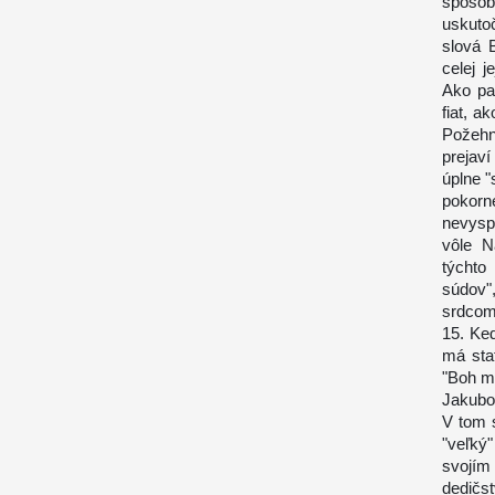
spôsob
uskuto
slová 
celej 
Ako pa
fiat, a
Požehna
prejav
úplne "
pokor
nevysp
vôle N
týchto
súdov"
srdcom 
15. Ke
má sta
"Boh m
Jakubo
V tom 
"veľký
svojím
dedičs