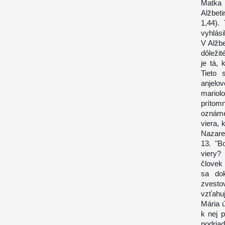
Matka
Alžbet
1,44).
vyhlási
V Alžb
dôležit
je tá, 
Tieto 
anjelo
mariol
prítom
oznáme
viera, 
Nazaret
13. "B
viery?
človek
sa dok
zvesto
vzťahu
Mária ú
k nej 
podria