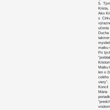
5. Tým
Krista
Ako Kr
s Cirk
výrazne
učenia
Ducha 
takmer
myslie
matku 
Pri tý
"prebl
Kristo
Matku k
len o ž
celého
viery".
Koncil
Mária 
poriad
"predc
vnútorn