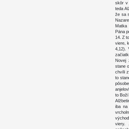
skôr v
teda Al
že sa s
Nazare
Matka 
Pána pr
14. Z t
viere,
4,12).
začiatk
Novej 
stane 
chvíli
to sta
pôsobe
anjelov
to Boží
Alžbeti
iba na
vrchol
východi
viery.