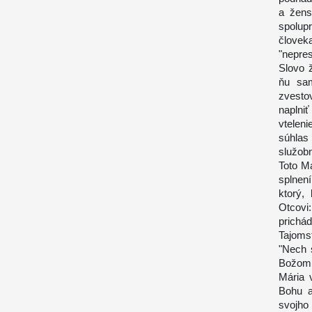
a žens
spolup
človek
"nepres
Slovo 
ňu sam
zvesto
naplniť
vtelen
súhlas
služob
Toto Má
splnen
ktorý,
Otcovi
prichá
Tajoms
"Nech 
Božom p
Mária 
Bohu a
svojho