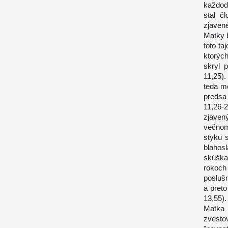
každod
stal č
zjaven
Matky b
toto ta
ktorých
skryl 
11,25).
teda m
predsa
11,26-
zjavený
večnom
styku 
blahos
skúška
rokoch 
poslušn
a preto
13,55).
Matka 
zvesto