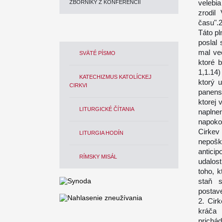
velebi
ZBORNÍKY Z KONFERENCIÍ
zrodil
času".
Táto pl
poslal
mal ve
SVÄTÉ PÍSMO
ktoré 
1,1.14
KATECHIZMUS KATOLÍCKEJ
ktorý u
CIRKVI
panens
ktorej
LITURGICKÉ ČÍTANIA
naplnen
napoko
Cirke
LITURGIA HODÍN
nepošk
antici
RÍMSKY MISÁL
udalos
toho, k
staň 
postav
2. Cir
kráča 
prichá