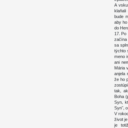
A vsku
klaňal
bude m
aby ho 
do Hero
17. Po 
začína 
sa spln
týchto 
meno i
ani ne
Mária v
anjela
že ho 
zostúpi
tak, a
Boha (p
Syn, k
Syn", o
V roko
život j
je tot