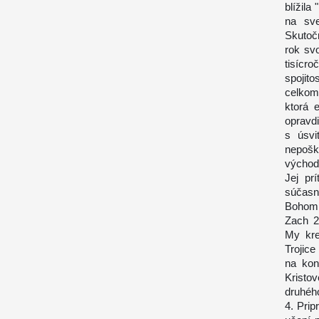
blížila
na sve
Skutoč
rok svo
tisícro
spojit
celkom
ktorá 
opravdi
s úsvi
nepošk
východo
Jej pr
súčasn
Bohom, 
Zach 2
My kre
Trojice
na kon
Kristo
druhého
4. Prip