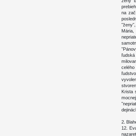
ženy b
prebie
na zač
posled
"ženy",
Mária,
nepria
samotn
"Pánov
ľudská
milova
celého
ľudst
vyvolen
stvoren
Krista 
mocne
"nepria
dejiná
2. Blah
12. Ev
nazare