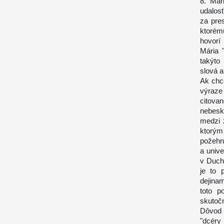
8. Már
udalos
za pre
ktorém
hovorí
Mária 
takýto
slová a
Ak chc
výraze
citova
nebesk
medzi 
ktorým 
požehn
a unive
v Duch
je to 
dejina
toto p
skutočn
Dôvod 
"dcéry 