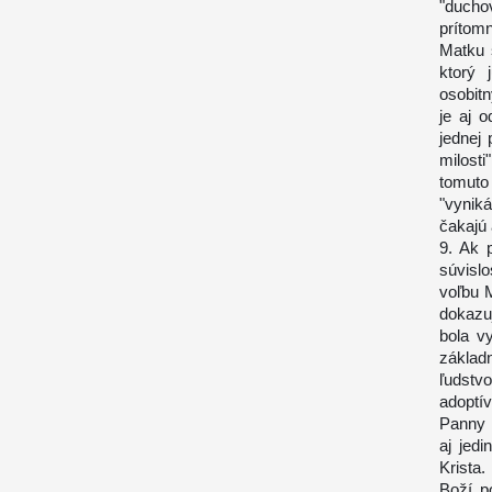
"duchov
prítomn
Matku s
ktorý 
osobit
je aj 
jednej
milost
tomuto
"vynik
čakajú
9. Ak 
súvisl
voľbu 
dokazuj
bola v
základ
ľudstvo
adoptí
Panny 
aj jed
Krista.
Boží p