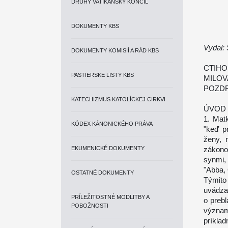
DRUHÝ VATIKÁNSKY KONCIL
DOKUMENTY KBS
Vydal:
DOKUMENTY KOMISIÍ A RÁD KBS
CTIHO
PASTIERSKE LISTY KBS
MILOV
POZDR
KATECHIZMUS KATOLÍCKEJ CIRKVI
ÚVOD
1. Mat
KÓDEX KÁNONICKÉHO PRÁVA
"keď p
ženy, 
EKUMENICKÉ DOKUMENTY
zákono
synmi,
"Abba, 
OSTATNÉ DOKUMENTY
Týmito
uvádza
PRÍLEŽITOSTNÉ MODLITBY A
o preb
POBOŽNOSTI
význam
príklad