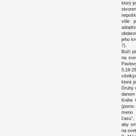
ktorý j
stvore
nepoškv
vôle p
adoptí
obdaro
jeho kr
7).
Boží p
na sve
Pavlov
5,18-2
všetký
ktorá 
Druhý v
danom 
Knihe 
(porov.
meno b
času",
aby sm
na svet