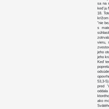
sa na 
keď ju 
18. To
krížom 
"nie be
s mate
súhlasi
zotrva
vieru, 
zvestov
jeho o
jeho kr
Keď te
popreti
odsúde
opovrhn
53,3-5
pred "
oddala
ktoréh
ako mo
Svätého