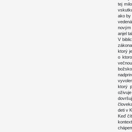
tej mi
vskutku
ako by
vedená
novým 
anjel t
V bibli
zákona
ktorý j
o ktor
večnou
božskom
nadpri
vyvole
ktorý 
oživuj
dovršu
človek
deti v 
Keď čít
kontex
chápem