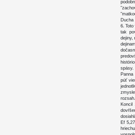
podobn
"zacho
"matko
Ducha 
6. Tot
tak po
dejiny,
dejina
dočasn
predov
históri
spásy.
Panna 
púť vie
jednot
zmysle 
rozsah
Koncil
dovŕše
dosiah
Ef 5,27
hriech
vospol