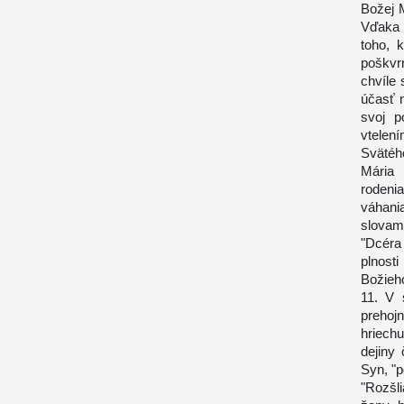
Božej 
Vďaka 
toho, 
poškvr
chvíle 
účasť n
svoj p
vtelen
Svätéh
Mária 
rodeni
váhani
slovam
"Dcéra 
plnost
Božieho
11. V 
prehoj
hriech
dejiny
Syn, "
"Rozšl