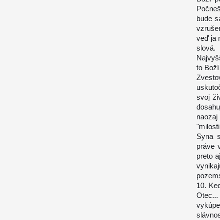
Počneš
bude s
vzruše
veď ja 
slová.
Najvyšš
to Boží
Zvesto
uskuto
svoj ž
dosahu
naozaj 
"milost
Syna s
práve 
preto 
vynika
pozems
10. Keď
Otec..
vykúpe
slávnos