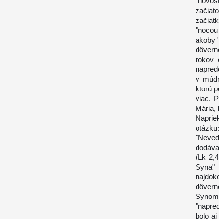
"novosť
začiat
začiat
"nocou
akoby "
dôvern
rokov 
napredo
v múdro
ktorú p
viac. P
Mária, 
Naprie
otázku
"Nevede
dodáva:
(Lk 2,
Syna" 
najdok
dôvern
Synom 
"napred
bolo aj