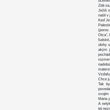
učeník
Zdá sa,
Ježiš 
našli 
Keď Jež
Palest
(porov
Otca",
ľudské
úlohy 
akým j
pochád
rozmer
nadobú
materst
Vzďaľu
Chce ju
Tak by
poveda
svojim 
Mária p
A netý
tej nez