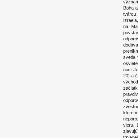
význam
Boha a 
tvárou
Izraela
na Már
povsta
odporo
dodáva 
prenik
svetla 
osviete
noci Je
20) a 
východ
začiat
pravdi
odporo
zvestov
ktoro
neporoz
vieru,
zjavujú
trpiace