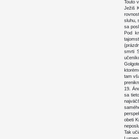
Touto v
Ježiš K
rovnost
sluhu, 
sa posl
Pod kr
tajoms
(prázd
smrti 
učeníko
Golgot
ktorém
tam vša
prenikn
19. Áno
sa tiet
najväč
samého
perspek
obeti 
neposlu
Tak uči
Lumen 