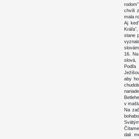
rodom"
chvíli
mala r
Aj keď
Kráľa"
stane p
vyznala
slovám 
16. Na 
slová,
Podľa 
Ježišo
aby ho 
chudob
nariad
Betlehe
v maštal
Na zač
bohab
Svätým
Čítame
dali m