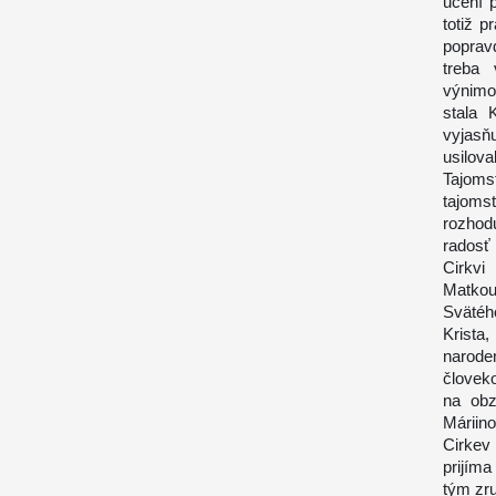
učení 
totiž p
poprav
treba
výnimo
stala 
vyjasň
usilova
Tajoms
tajoms
rozhod
radosť
Cirkvi
Matko
Svätéh
Krista
narode
človek
na obz
Máriin
Cirkev
prijíma
tým zru