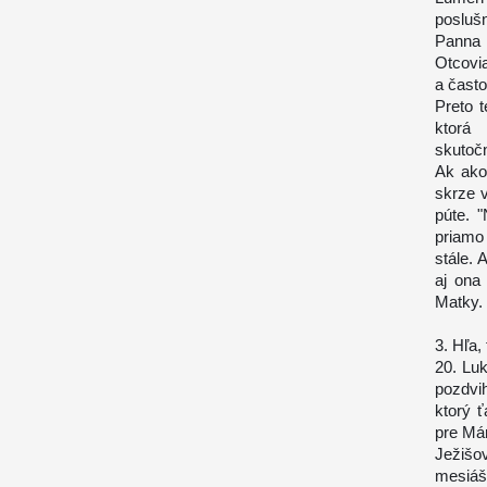
posluš
Panna M
Otcovia
a často
Preto 
ktorá 
skutočn
Ak ako
skrze 
púte. 
priamo
stále. 
aj ona
Matky.
3. Hľa,
20. Luk
pozdvi
ktorý ť
pre Má
Ježišo
mesiáš