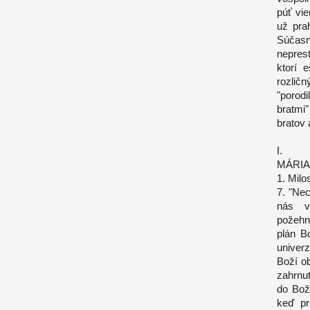
púť vie
už pra
Súčasn
nepres
ktorí 
rozličn
"porod
bratmi"
bratov 
I.
MÁRIA
1. Milos
7. "Ne
nás v
požehn
plán B
univer
Boží ob
zahrnut
do Bož
keď pr