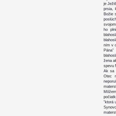
je Ježi
prsia, 
Božie 
poslúc
svojom 
ho pln
blahos
blahos
ním v 
Pána" 
blahos
žena a
spevu M
Ak sa 
Otec m
neporu
maters
Môžeme
počiatk
"ktorá 
Synovo 
materst