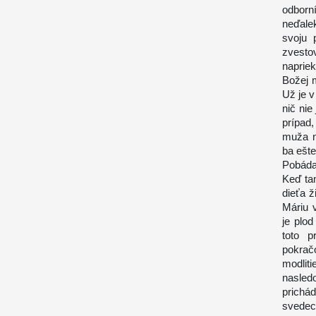
odborn
neďalek
svoju 
zvesto
naprie
Božej m
Už je v
nič nie
prípad,
muža n
ba ešte
Pobáda
Keď tam
dieťa ž
Máriu 
je plod
toto p
pokrač
modlit
nasled
prich
svedec