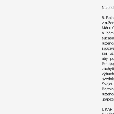
Nasled
8. Bol
v ružen
Máriu G
a nám 
súčasn
ruženc
spočíva
šíri ru
aby po
Pompej
zachyt
výbuchu
svedok 
Svojou
Bartolo
ruženc
„pápež
I. KAP