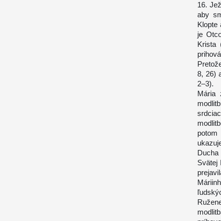
16. Je
aby sm
Klopte 
je Otc
Krista
prihov
Pretož
8, 26) 
2–3).
Mária 
modlit
srdcia
modlit
potom M
ukazuj
Ducha 
Svätej 
prejavi
Máriin
ľudskýc
Ružene
modlit