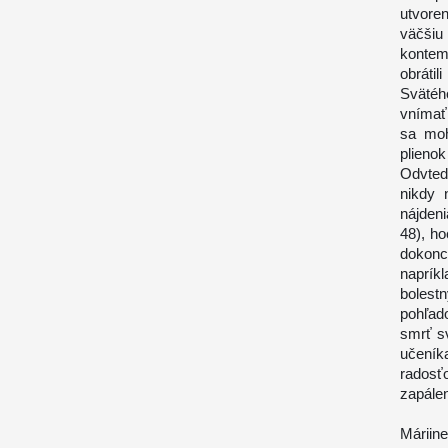
utvore
väčšiu
kontemp
obráti
Svätého
vnímať 
sa moh
plienok 
Odvted
nikdy 
nájden
48), ho
dokonca
naprík
bolest
pohľado
smrť s
učeníka
radosťo
zapálen
Máriin