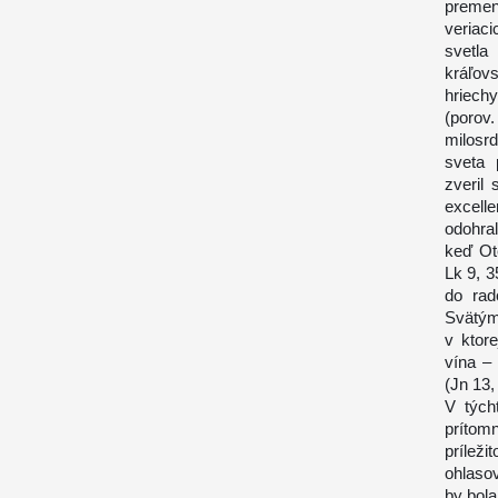
premen
veriac
svetla
kráľov
hriech
(porov
milosr
sveta 
zveril 
excell
odohral
keď Ot
Lk 9, 3
do rad
Svätým
v ktor
vína –
(Jn 13,
V tých
prítom
prílež
ohlasov
by bola