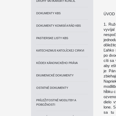
DRUHÝ VATIKÁNSKY KONCIL
DOKUMENTY KBS
ÚVOD
1. Ruž
DOKUMENTY KOMISIÍ A RÁD KBS
vyvíja
nespoče
PASTIERSKE LISTY KBS
jednodu
dôležit
Ľahko 
KATECHIZMUS KATOLÍCKEJ CIRKVI
po dvoc
cíti s
KÓDEX KÁNONICKÉHO PRÁVA
aby ešt
je Pán
EKUMENICKÉ DOKUMENTY
zbiehaj
Naprie
modlitb
OSTATNÉ DOKUMENTY
hĺbku c
ozveno
PRÍLEŽITOSTNÉ MODLITBY A
dielo 
POBOŽNOSTI
lone. 
sa tu 