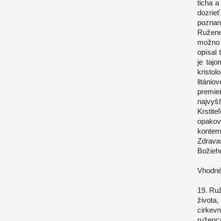
ticha 
dozrieť
poznani
Ružene
možno 
opísal 
je taj
kristo
litánio
premie
najvyš
Krstite
opakova
kontem
Zdravas
Božieh
Vhodné
19. Ru
života
cirkevn
ruženc