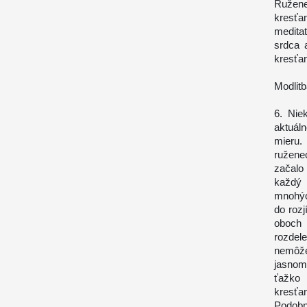
Ružene
kresťa
medita
srdca 
kresťa
Modlitb
6. Niek
aktuál
mieru.
ružene
začalo 
každý 
mnohýc
do rozj
oboch 
rozdele
nemôže
jasnom
ťažko 
kresťa
Podobn