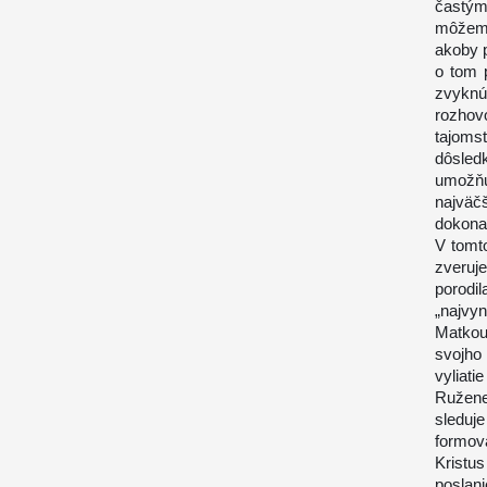
častým
môžeme
akoby p
o tom p
zvyknú
rozho
tajoms
dôsled
umožňu
najväčš
dokona
V tomto
zveruj
porodi
„najvy
Matkou 
svojho
vyliati
Ružene
sleduje
formov
Kristu
poslan