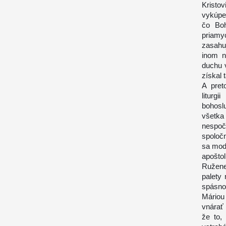
Kristov
vykúpen
čo Boh
priamy
zasahu
inom n
duchu v
získal 
A pret
liturg
bohosl
všetka
nespoč
spoločn
sa modl
apoštol
Ružene
palety 
spásno
Máriou
vnárať 
že to,