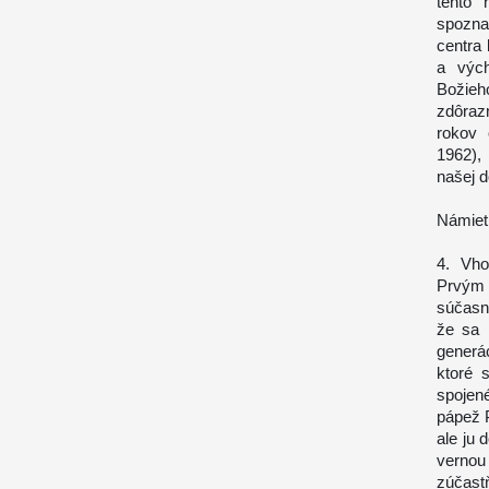
tento 
spozna
centra
a vých
Božieh
zdôrazn
rokov 
1962),
našej d
Námiet
4. Vho
Prvým 
súčasn
že sa 
generác
ktoré 
spojen
pápež P
ale ju 
verno
zúčast