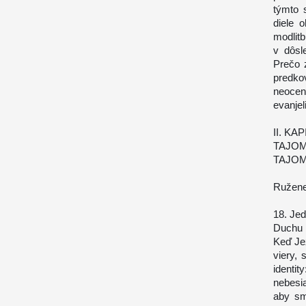
týmto 
diele 
modlit
v dôsl
Prečo 
predko
neocen
evanjel
II. KA
TAJOM
TAJOM
Ružene
18. Jed
Duchu 
Keď Jež
viery, 
identi
nebesia
aby sm