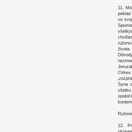
11. Má
poklad 
vo svo
Spomie
všetkýc
chvíľa
ruženc
života.
Dôvody
nezmen
Jeruza
Cirkev,
„rozpr
Syna s
všetku
spolo
kontem
Ružene
12. Pr
skúsen