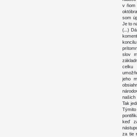
v ňom 
októbra
som úp
Je to n
(...) 
koment
koncilu
prítom
slov m
základ
celku 
umožňu
jeho m
obsiahn
národov
našich 
Tak jed
Týmito
pontif
keď za
nástupc
za tie