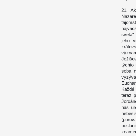
21. Ak
Nazare
tajoms
najväč
sveta“
jeho v
kráľov
význam
Ježišo
týchto 
seba n
vyzýva
Euchari
Každé z
teraz 
Jordán
nás ur
nebesi
(porov.
poslani
znamen