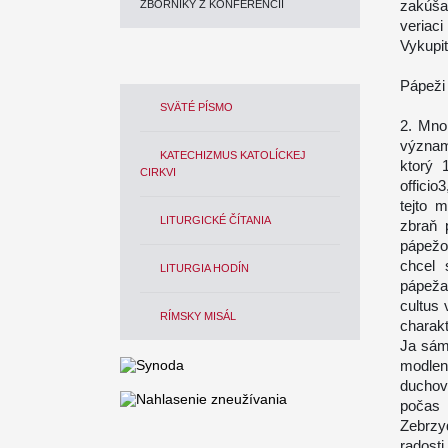
zakúša
ZBORNÍKY Z KONFERENCIÍ
veriac
Vykupit
Pápeži
SVÄTÉ PÍSMO
2. Mno
význam
KATECHIZMUS KATOLÍCKEJ
ktorý 
CIRKVI
offici
tejto 
LITURGICKÉ ČÍTANIA
zbraň 
pápežo
chcel 
LITURGIA HODÍN
pápeža 
cultus 
RÍMSKY MISÁL
charakt
Ja sám
modlen
duchov
počas 
Zebrzy
radosti