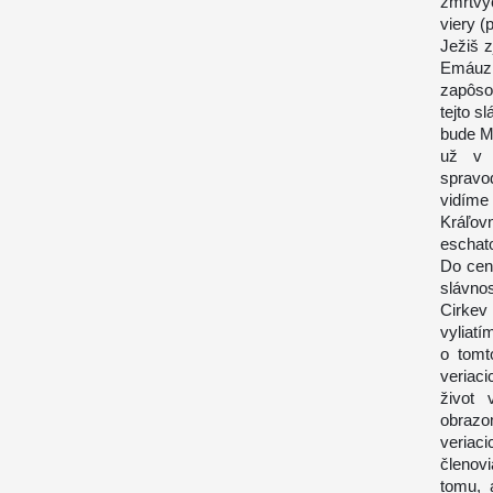
zmŕtvy
viery (
Ježiš 
Emáuz,
zapôso
tejto s
bude M
už v p
spravo
vidíme
Kráľov
eschato
Do cen
slávno
Cirkev
vyliatí
o tomt
veriaci
život 
obrazo
veriac
členov
tomu, 