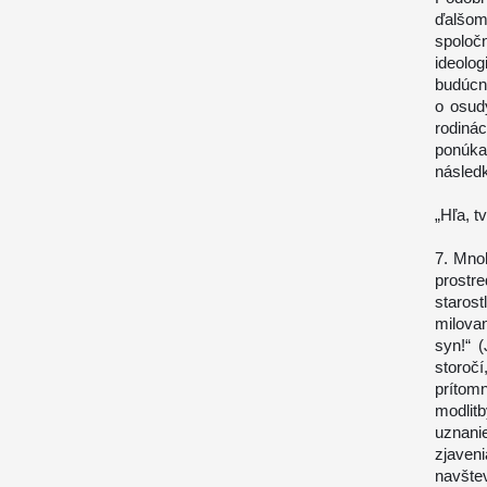
ďalšom
spoloč
ideolo
budúcno
o osud
rodiná
ponúk
následk
„Hľa, t
7. Mno
prostr
staros
milovan
syn!“ 
storoč
prítom
modlit
uznani
zjaven
navšte