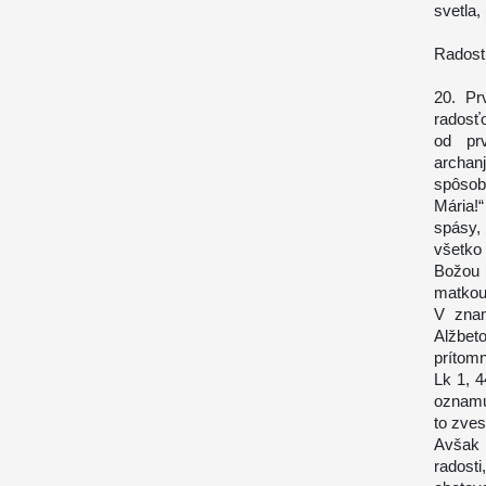
svetla,
Radost
20. Pr
radosťo
od prv
archa
spôsob
Mária!
spásy,
všetko 
Božou 
matkou
V znam
Alžbet
prítomn
Lk 1, 4
oznamu
to zves
Avšak 
radosti