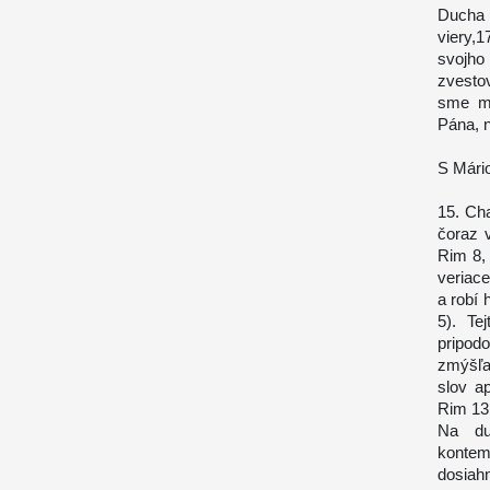
Ducha 
viery,
svojho
zvestov
sme mo
Pána, n
S Mário
15. Cha
čoraz 
Rim 8, 
veriace
a robí 
5). Te
pripodo
zmýšľan
slov a
Rim 13,
Na du
kontem
dosiah