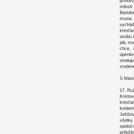
príhov
milos
Bartolo
musia 
vychád
kresťa
osobu s
plá, mo
chce, 
úpenli
oroduj
zrodené
S Mário
17. Ruž
Kristo
kresť
kontem
Ježišo
všetky
spoloč
príleži