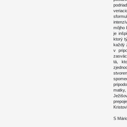
podria
veriaci
sformu
intenz
môjho 
je inš
ktorý t
každý 
v prip
zasväc
tá, kt
zjedno
stvore
spome
pripod
matky, 
Ježišo
prepoj
Kristovi
S Mário