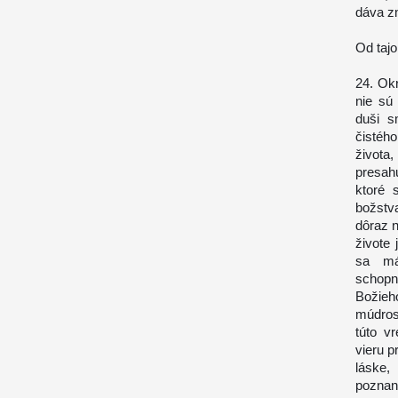
dáva zm
Od tajo
24. Ok
nie sú
duši s
čistéh
života
presah
ktoré 
božstva
dôraz n
živote
sa má 
schopn
Božieh
múdros
túto v
vieru p
láske,
poznani