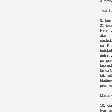
S MÁR
Tvár ži
9. Tam 
2). Eva
Peter,
ako i
nasledo
na Kri
ľudské
defini
po pra
tajomst
lásku O
tak mô
hľadí
premieň
Mária,
10. Ko
tvár p