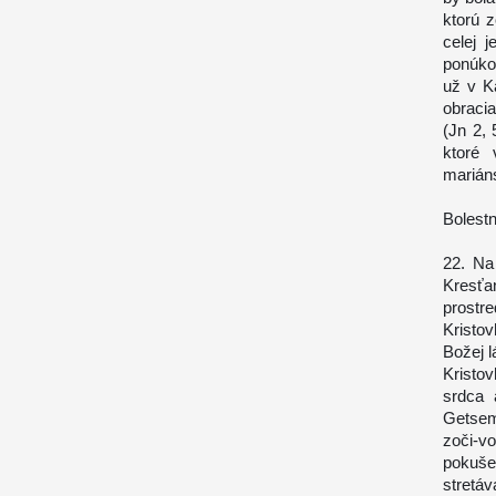
ktorú 
celej 
ponúko
už v K
obraci
(Jn 2,
ktoré 
mariáns
Bolest
22. Na
Kresťa
prostr
Kristo
Božej 
Kristo
srdca 
Getsem
zoči-v
pokuše
stretáv