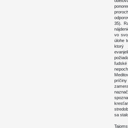
obetov
ponor
proroc
odporo
35). R
nájden
vo svo
úlohe 
ktorý
evanje
požiad
ľudské
nepocho
Medito
príčin
zamera
naznač
spozna
kresťa
stredo
sa stal
Tajoms