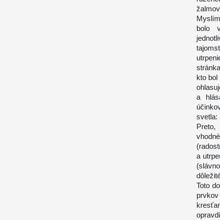
žalmov 
Myslím 
bolo 
jednot
tajoms
utrpen
stránka
kto bo
ohlasu
a hlás
účinko
svetla:
Preto,
vhodné
(rados
a utrpe
(slávn
dôleži
Toto d
prvkov
kresťa
opravd