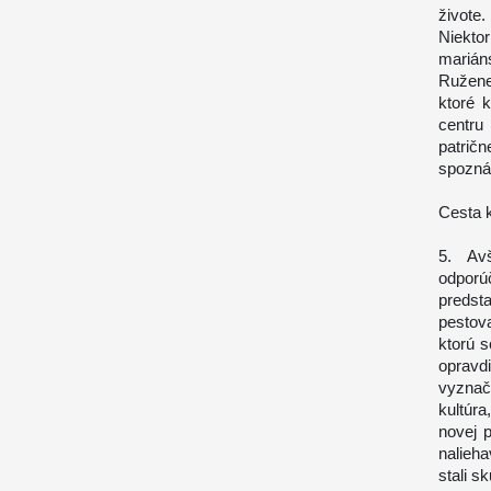
živote.
Niekto
marián
Ružene
ktoré 
centru
patričn
spozná
Cesta 
5. Avš
odporú
predst
pestov
ktorú 
opravd
vyznač
kultúra
novej 
nalieh
stali s