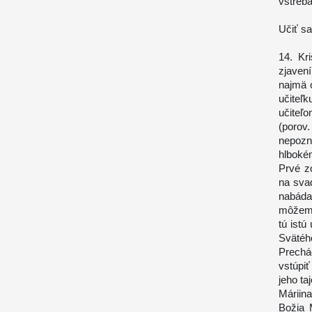
vstrebá
Učiť sa
14. Kr
zjavení
najmä 
učiteľ
učiteľo
(porov.
nepozn
hlbokém
Prvé z
na sva
nabáda 
môžeme
tú istú
Svätéh
Prechá
vstúpiť
jeho ta
Máriin
Božia 