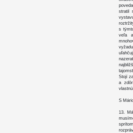
poveda
strati
vystav
roztrž
s týmt
veľa a
mnohov
vyžadu
uľahču
nazera
najbli
tajomst
Stojí 
a zdôr
vlastnú
S Mári
13. Má
musím
sprítom
rozprá