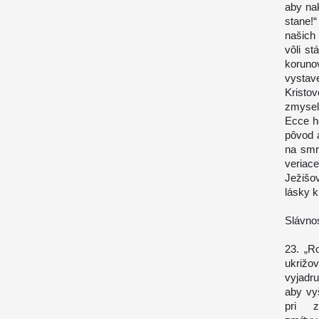
aby nak
stane!“
našich 
vôli st
koruno
vystav
Kristo
zmysel
Ecce h
pôvod a
na smr
veriac
Ježišo
lásky k
Slávno
23. „R
ukrižo
vyjadr
aby vyš
pri z