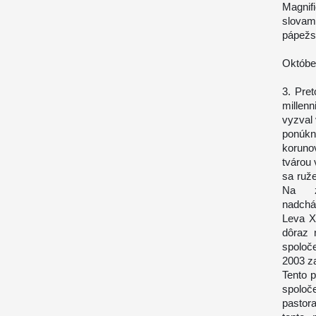
Magni
slovami
pápežsk
Októbe
3. Pre
millen
vyzval 
ponúk
koruno
tvárou 
sa ruž
Na zv
nadchá
Leva XI
dôraz 
spoloč
2003 z
Tento p
spoloče
pastora