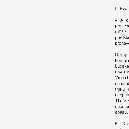
II. Eva
4. Aj 
proces
môže 
predsta
prchavé
Dejin
komuni
Ľudská
aby mo
Vinou h
na osob
trpkú 
neopust
11). V 
spásnu
spásu, 
5. Ko