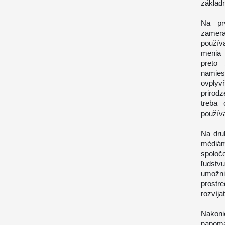
základn
Na pr
zamera
použív
menia 
preto 
namies
ovplyv
prirod
treba 
používa
Na dru
médiám
spoloč
ľudstv
umožn
prostr
rozvíja
Nakon
napomá