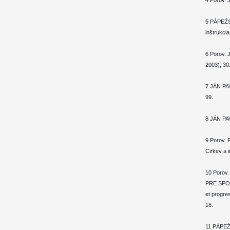
4 Porov. 
5 PÁPEŹ
inštrukcia
6 Porov. 
2003), 30
7 JÁN PAV
99.
8 JÁN PAV
9 Porov
Cirkev a i
10 Porov
PRE SPO
et progre
18.
11 PÁPE