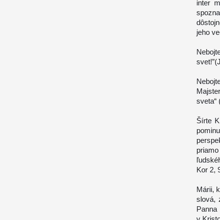
inter 
spozna
dôstojn
jeho ve
Nebojt
svet!”(
Nebojt
Majste
sveta“ 
Šírte K
pomin
perspe
priamo
ľudskéh
Kor 2, 9
Márii, 
slová,
Panna 
v Krist