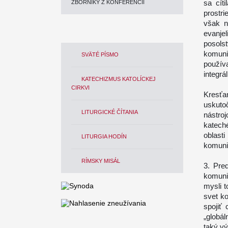
sa cít
ZBORNÍKY Z KONFERENCIÍ
prostri
však n
evanje
posols
komuni
SVÄTÉ PÍSMO
použív
integrá
KATECHIZMUS KATOLÍCKEJ
CIRKVI
Kresť
uskuto
LITURGICKÉ ČÍTANIA
nástroj
katech
oblast
LITURGIA HODÍN
komuni
RÍMSKY MISÁL
3. Pre
komuni
mysli 
svet k
spojiť
„globá
taký v