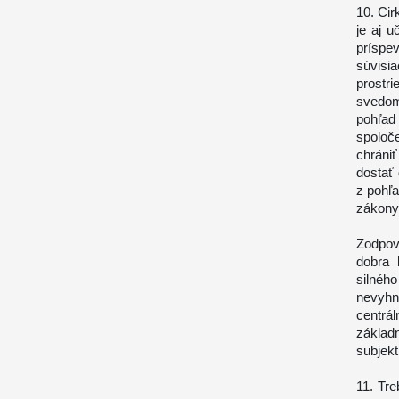
10. Cir
je aj u
príspe
súvisi
prostr
svedom
pohľad
spoloče
chráni
dostať
z pohľa
zákony 
Zodpov
dobra 
silnéh
nevyhn
centrá
základ
subjekt
11. Tre