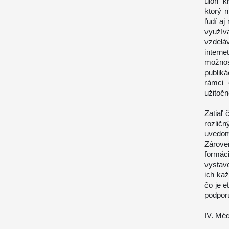
úloh k
ktorý n
ľudí aj
využív
vzdelá
interne
možnost
publiká
rámci 
užitočn
Zatiaľ
rozlič
uvedom
Zárove
formáci
vystav
ich kaž
čo je e
podporu
IV. Méd