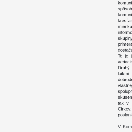
komuni
spôso
komunik
kresťa
mienku
inform
skupin
primer
dostaču
To je 
veriac
Druhý 
laikmi
dobrod
vlastn
spolup
skúseno
tak v 
Cirkev,
poslani
V. Kom