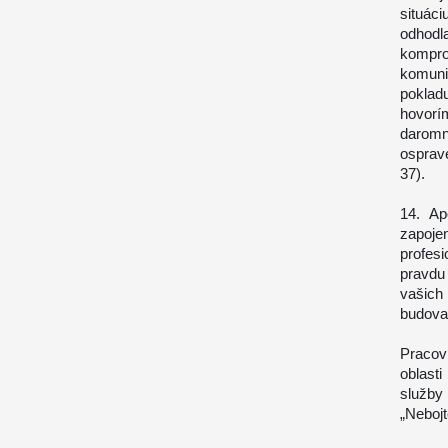
situáci
odhodla
kompro
komuni
poklad
hovorí
daromn
osprav
37).
14. Ap
zapoj
profes
pravdu
vašich 
budovan
Pracovn
oblast
služby 
„Nebojt