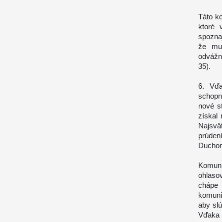
Táto ko
ktoré 
spoznaj
že mus
odvážn
35).
6. Vďa
schopno
nové s
získal
Najsvä
prúden
Ducho
Komuni
ohlaso
chápe
komuni
aby slú
Vďaka 