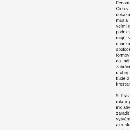
Fenomé
Cirkev
dokáza
musia 
veľmi d
podnie
majú v
chariz
spoloč
formov
do náb
zabrán
druhej
bude z
kresťan
9. Prá
rokmi 
iniciat
zaradi
vytvár
ako slu