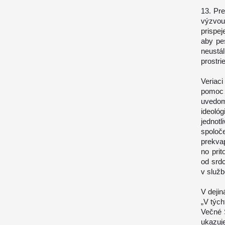
13. Pre
výzvou
prispe
aby pes
neustá
prostri
Veriaci
pomoc 
uvedom
ideoló
jednot
spolo
prekva
no pri
od srdc
v služb
V dejin
„V tých
Večné 
ukazuj