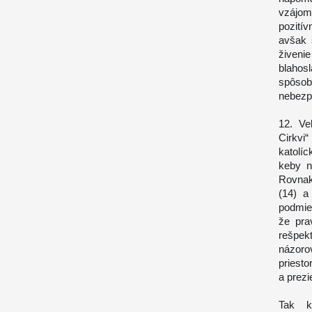
vzájom
pozití
avšak 
živeni
blahos
spôso
nebezp
12. Ve
Cirkvi
katolí
keby n
Rovnaké
(14) a
podmien
že pra
rešpek
názorov
priest
a prezi
Tak k