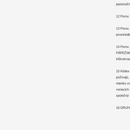
pastoračn
12 Porov.
13 Porov.
prostriedk
14 Porov
PÁPEŹSK
inštrukci
15 Kódex 
požívajú,
mienku vo
veriacich 
spoločný 
16 DRUHÝ