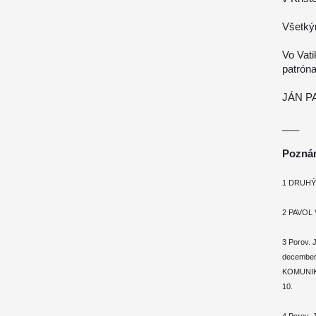
Všetký
Vo Vati
patróna
JÁN PA
___
Pozná
1 DRUHÝ V
2 PAVOL V
3 Porov. 
december
KOMUNIKA
10.