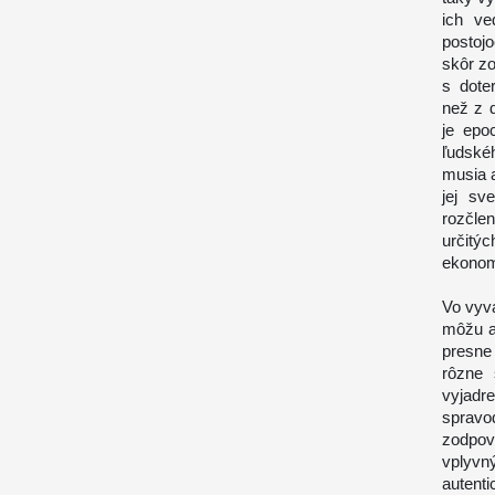
ich ve
postoj
skôr z
s dote
než z 
je epo
ľudské
musia 
jej sv
rozčle
určitýc
ekonom
Vo vyv
môžu a
presne
rôzne 
vyjadr
sprav
zodpov
vplyv
autenti