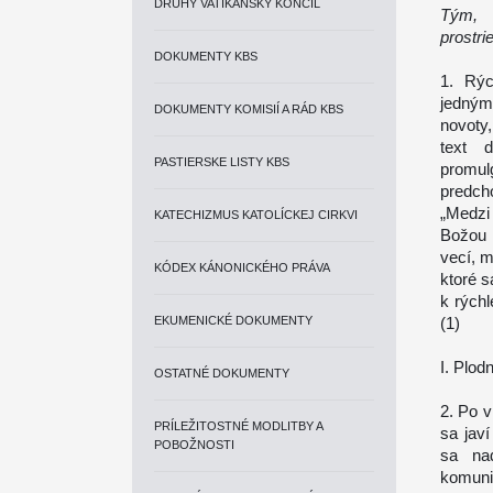
DRUHÝ VATIKÁNSKY KONCIL
Tým, 
prostri
DOKUMENTY KBS
1. Rýc
jedným
DOKUMENTY KOMISIÍ A RÁD KBS
novoty,
text d
PASTIERSKE LISTY KBS
promu
predch
„Medzi
KATECHIZMUS KATOLÍCKEJ CIRKVI
Božou 
vecí, m
KÓDEX KÁNONICKÉHO PRÁVA
ktoré s
k rých
EKUMENICKÉ DOKUMENTY
(1)
I. Plodn
OSTATNÉ DOKUMENTY
2. Po v
PRÍLEŽITOSTNÉ MODLITBY A
sa jav
POBOŽNOSTI
sa nad
komuni