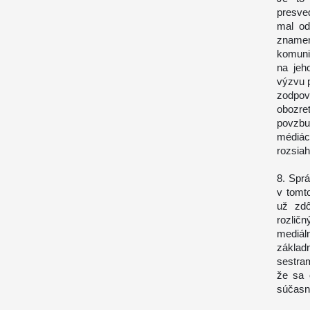
presved
mal od
znamení
komunik
na jeh
výzvu p
zodpo
obozre
povzbu
médiác
rozsia
8. Sprá
v tomt
už zdô
rozličn
mediál
zákla
sestra
že sa 
súčasn