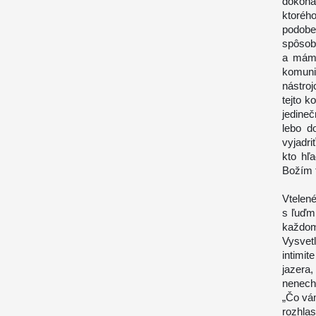
dokona
ktoréh
podobe
spôsobo
a máme
komuni
nástro
tejto 
jedineč
lebo d
vyjadr
kto hľ
Božím t
Vtelen
s ľuďmi
každom
Vysvet
intimi
jazera
nenech
„Čo vám
rozhlas