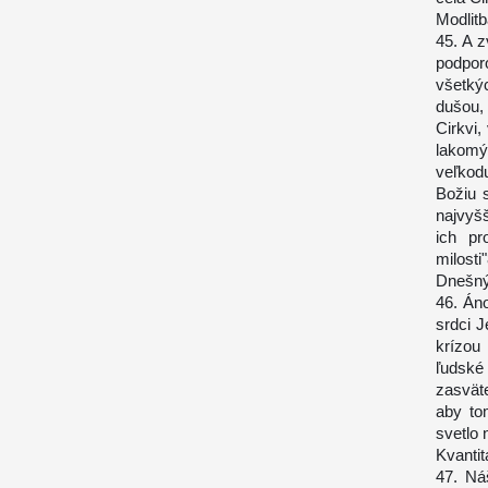
Modlitb
45. A z
podpor
všetký
dušou,
Cirkvi,
lakomý
veľkod
Božiu 
najvyš
ich pr
milosti
Dnešný 
46. Áno
srdci J
krízou
ľudsk
zasvät
aby to
svetlo
Kvanti
47. Ná