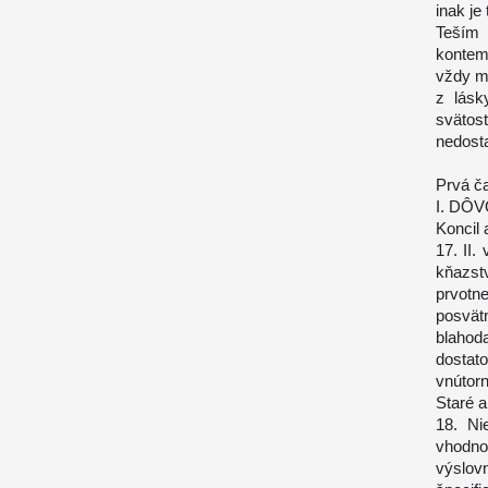
inak je
Teším 
kontem
vždy m
z lásk
svätos
nedosta
Prvá č
I. DÔ
Koncil 
17. II.
kňazst
prvotn
posvät
blahod
dostat
vnútor
Staré 
18. Ni
vhodno
výslovn