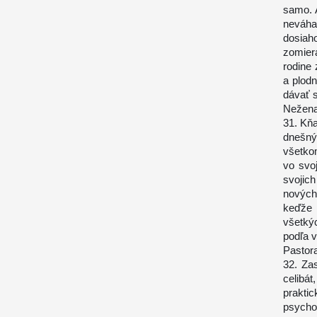
samo. 
neváha
dosiah
zomier
rodine 
a plod
dávať 
Nežena
31. Kňa
dnešný
všetkom
vo svo
svojic
nových
keďže 
všetkýc
podľa v
Pastora
32. Za
celibá
prakt
psycho