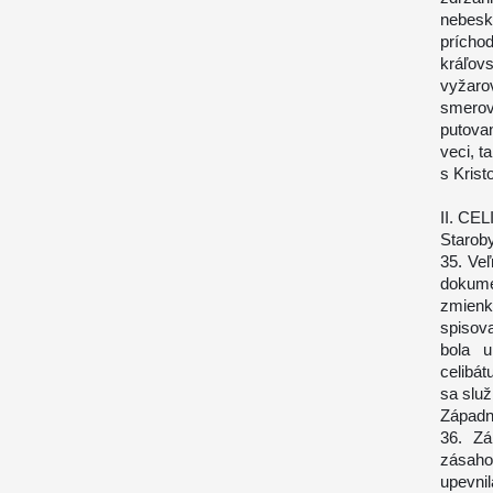
nebesk
prícho
kráľov
vyžaro
smero
putova
veci, t
s Krist
II. CE
Starob
35. Veľ
dokume
zmien
spisov
bola u
celibá
sa služ
Západn
36. Zá
zásah
upevnil