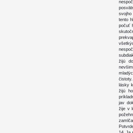
nespoč
posvät
svojho
tento h
počuť 
skuto
prekva
všetký
nespoč
subdiak
žijú d
nevšim
mladýc
čistoty
lásky 
žijú h
príklad
jav do
žije v
požehn
zamlčať
Potvrde
14. Ja 