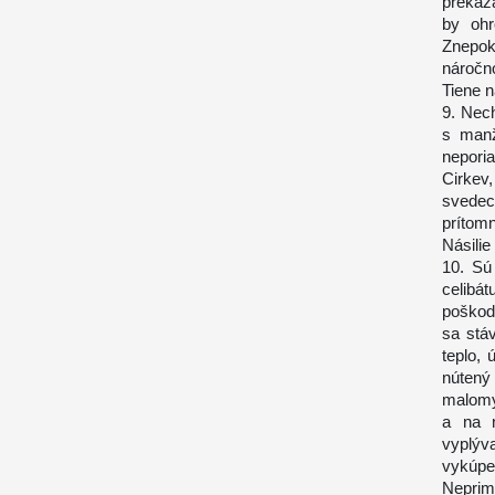
prekáž
by ohr
Znepok
náročno
Tiene n
9. Nec
s manž
nepori
Cirkev
svedec
prítomn
Násilie
10. Sú
celibát
poškodz
sa stá
teplo, 
nútený
malomy
a na n
vyplýva
vykúpe
Neprim