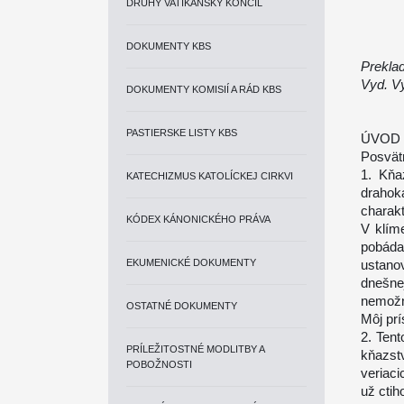
DRUHÝ VATIKÁNSKY KONCIL
DOKUMENTY KBS
Preklad
Vyd. Vy
DOKUMENTY KOMISIÍ A RÁD KBS
PASTIERSKE LISTY KBS
ÚVOD
Posvätn
1. Kňa
KATECHIZMUS KATOLÍCKEJ CIRKVI
draho
charakt
KÓDEX KÁNONICKÉHO PRÁVA
V klím
pobáda
EKUMENICKÉ DOKUMENTY
ustano
dnešne
nemož
OSTATNÉ DOKUMENTY
Môj prí
2. Ten
PRÍLEŽITOSTNÉ MODLITBY A
kňazst
POBOŽNOSTI
veriaci
už cti