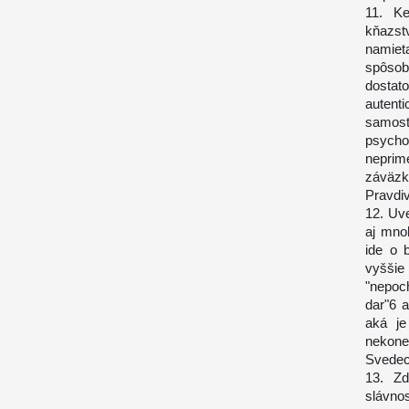
11. K
kňazst
namie
spôsob
dostat
auten
samos
psycho
neprim
záväzku
Pravdi
12. Uv
aj mnoh
ide o 
vyššie
"nepoc
dar"6 
aká je
nekone
Svedect
13. Zd
slávnos