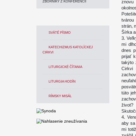
znovu
ZBORNÍKY Z KONFERENCIÍ
okolno
Poteši
tvárou
strán, 
Šírka a
SVÄTÉ PÍSMO
3. Veľk
mi dlh
KATECHIZMUS KATOLÍCKEJ
dnes p
CIRKVI
prijať
takýto
LITURGICKÉ ČÍTANIA
Cirkvi
zachov
neuľah
LITURGIA HODÍN
posvät
túto j
RÍMSKY MISÁL
zachov
život?
Skutoč
4. Ven
aby sa 
mi tot
zvážil