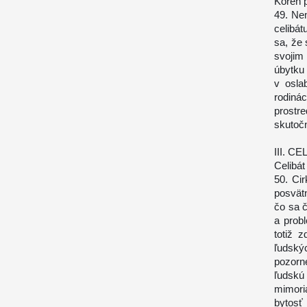
Koreň 
49. Ne
celibá
sa, že 
svojim
úbytku 
v osla
rodiná
prostr
skutoč
III. 
Celibát
50. Cir
posvät
čo sa č
a probl
totiž 
ľudský
pozorne
ľudskú
mimoria
bytosť 