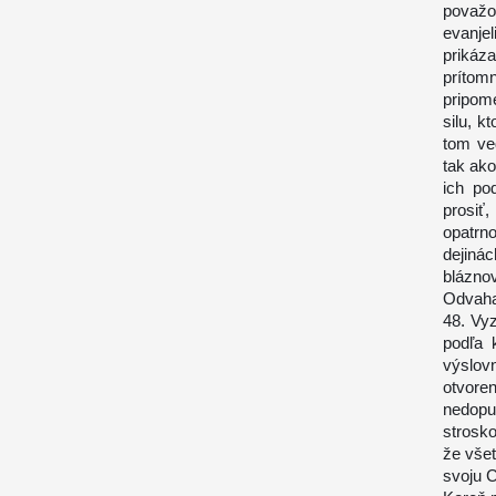
považo
evanje
prikáza
prítom
pripom
silu, k
tom ve
tak ako
ich po
prosiť
opatrn
dejin
blázno
Odvaha
48. Vyz
podľa 
výslov
otvore
nedopu
strosk
že všet
svoju C