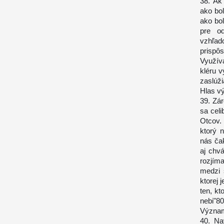
38. Ak 
ako bo
ako bol
pre od
vzhľad
prispôs
Využíva
kléru v
zaslúži
Hlas v
39. Zá
sa cel
Otcov.
ktorý 
nás ča
aj chv
rozjím
medzi 
ktorej 
ten, kt
nebi"80
Význam
40. Na