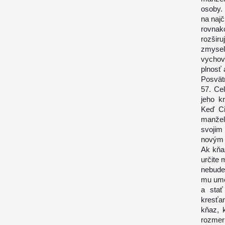
osoby.
na najč
rovnak
rozšir
zmysel
vychov
plnosť 
Posvät
57. Ce
jeho k
Keď Ci
manžel
svojim
novým 
Ak kňa
určite 
nebude
mu umo
a stať
kresťa
kňaz, k
rozmer