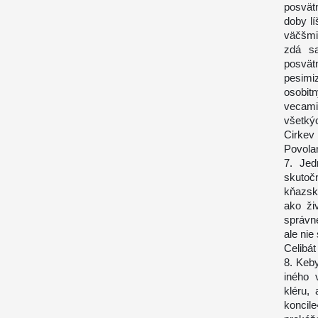
posvät
doby lí
väčšmi
zdá sa
posvät
pesimi
osobit
vecami
všetký
Cirkev 
Povolan
7. Jed
skutoč
kňazsk
ako ži
správne
ale nie
Celibát
8. Keby
iného 
kléru,
koncil