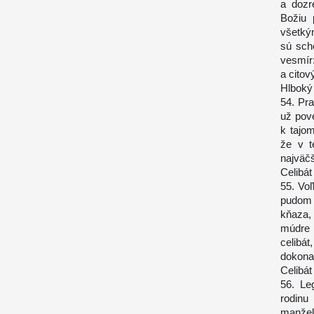
a dozr
Božiu 
všetký
sú sch
vesmír
a citov
Hlboký 
54. Pr
už pov
k tajom
že v t
najväčš
Celibát
55. Vo
pudom a
kňaza,
múdre 
celibát
dokonal
Celibát
56. Le
rodinu
manžel