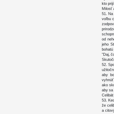
kto prij
Milosť 
51. Na
voľbu 
zodpov
prirodz
schopno
od neh
jeho St
bohatú
"Daj, č
Skutoč
52. Spo
užitočn
aby bo
vyhnúť
ako sk
aby sa 
Celibát 
53. Keď
že celi
a cito