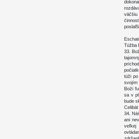
dokona
rozdáv
väčšiu
činnost
poslal5
Eschat
Túžba 
33. Bož
tajom
prícho
počiatk
túži p
svojím
Boží ľu
sa v p
bude s
Celibá
34. Náš
ani nev
veľkej
ovlád
zdržan