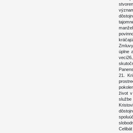
stvore
význa
dôstojn
tajomn
manžel
povinn
kráčaj
Zmluvy2
úplne 
veci26
skutoč
Panenst
21. Kr
prostr
pokolen
život 
službe
Kristo
dôstoj
spoluú
slobodn
Celibát