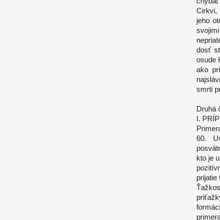
chýbať
Cirkvi,
jeho o
svojimi
nepria
dosť s
osude K
ako pri
najsláv
smrti p
Druhá 
I. PR
Primer
60. Uv
posvätn
kto je 
pozití
prijati
Ťažkos
priťaž
formác
prime