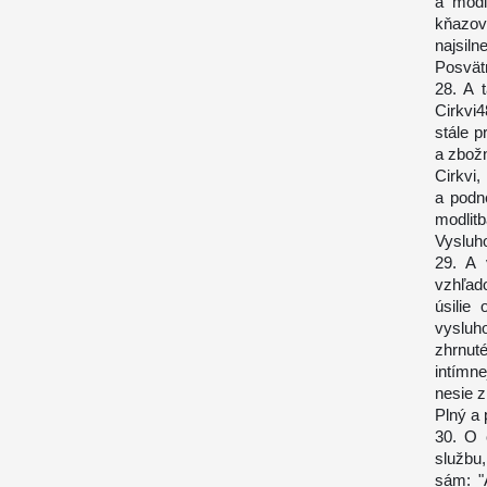
a modl
kňazovi
najsiln
Posvätn
28. A 
Cirkvi4
stále p
a zbožn
Cirkvi
a podn
modlit
Vysluho
29. A 
vzhľad
úsilie
vysluh
zhrnut
intímne
nesie z
Plný a 
30. O 
službu
sám: "