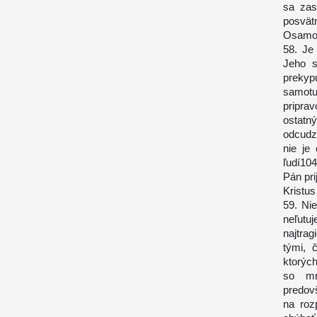
sa zas
posvät
Osamot
58. Je
Jeho s
prekyp
samotu
priprav
ostatný
odcudz
nie je
ľudí104
Pán pri
Kristu
59. Ni
neľutu
najtrag
tými, 
ktorých
so mn
predovš
na roz