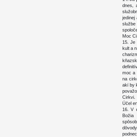
dnes, 
služob
jedinej
služb
spoloče
Moc Ci
15. Je
kult a 
chariz
kňazské
definit
moc a 
na cir
akí by 
považo
Cirkvi.
Účel en
16. V 
Božia
spôsob
dôvody 
podnec