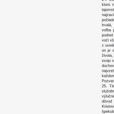
ktorú 
tajoms
najzav
požiad
trvalá
voľba 
podnet 
voči vš
z uved
on je 
života,
svoju 
duchov
najvzeš
každom
Pozvan
25. Tá
služob
výlučn
dôvod 
Kristo
špekula