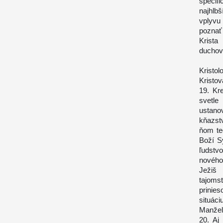
špecif
najhlb
vplyvu 
poznať 
Krista
duchov
Kristol
Kristo
19. Kr
svetle
ustano
kňazst
ňom te
Boží S
ľudstv
nového
Ježiš
tajoms
prinie
situáci
Manžels
20. Aj