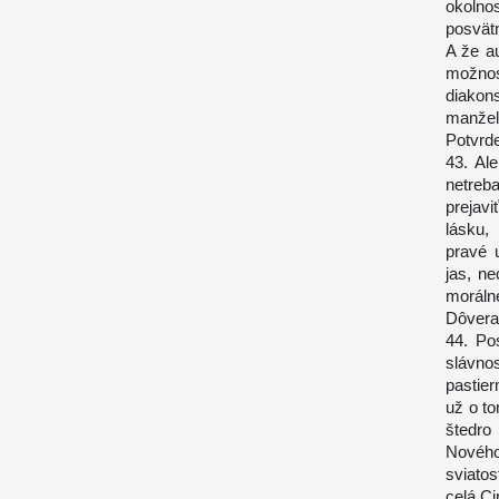
okolno
posvätn
A že au
možnos
diakon
manžel
Potvrd
43. Al
netreba
prejavi
lásku,
pravé 
jas, n
morálne
Dôvera
44. Po
slávno
pastie
už o to
štedro
Nového
sviato
celá Ci