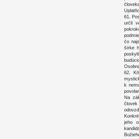
človeka
Uplatň
61. Pos
určil 
pokro
podmie
čo naj
šírke 
poskyt
budúci
Osobná
62. Kň
mystick
k nemu
povolan
Na zák
človek
odovzd
Konkré
jeho o
kandid
Božieh