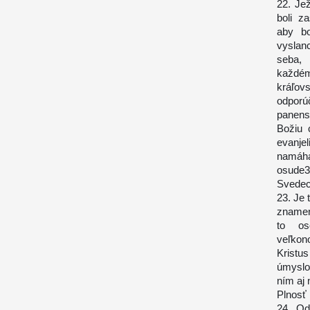
22. Je
boli z
aby bo
vyslanc
seba, 
každém
kráľov
odporú
panens
Božiu 
evanje
namáha
osude3
Svedect
23. Je 
znamená
to os
veľkono
Kristus
úmyslo
ním aj 
Plnosť 
24. Od