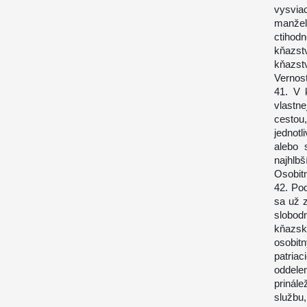
vysvia
manžel
ctihod
kňazst
kňazstv
Vernosť
41. V 
vlastne
cestou
jednot
alebo 
najhlbš
Osobit
42. Pod
sa už z
slobodn
kňazsk
osobit
patria
oddele
prinál
službu