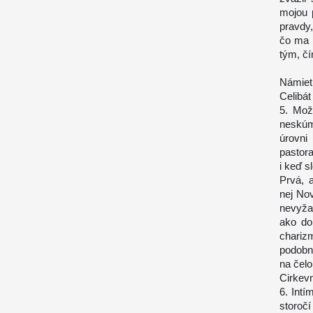
mojou 
pravdy,
čo ma 
tým, č
Námiet
Celibá
5. Mož
neskúm
úrovni
pastora
i keď 
Prvá, 
nej No
nevyža
ako do
chariz
podobne
na čel
Cirkevn
6. Intí
storoč