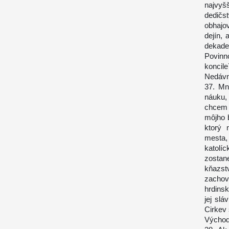
najvyšš
dedičs
obhajov
dejín,
dekade
Povinn
koncil
Nedávn
37. Mne
náuku, 
chcem v
môjho b
ktorý 
mesta,
katolíc
zostan
kňazstv
zachov
hrdins
jej sl
Cirkev 
Východ