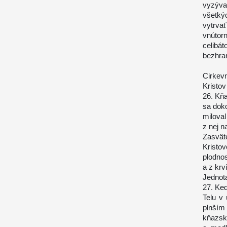
vyzýva
všetkýc
vytrvať
vnútor
celibát
bezhran
Cirkev
Kristov
26. Kň
sa doko
miloval
z nej n
Zasvät
Kristo
plodnos
a z krv
Jednot
27. Ke
Telu v 
plnší
kňazsk