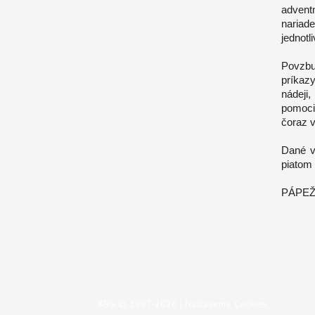
advent
nariad
jednotl
Povzbu
príkaz
nádeji
pomoci
čoraz 
Dané v
piatom 
PÁPEŽ 
KBS © 1997-2026 |
Nastavenie Cookies