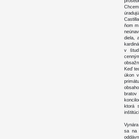
proseb
Chcem
úraduj
Castill
ňom mi
neúnav
diela, 
kardiná
v štud
cenným
obsažn
Keď te
úkon v
primát
obsaho
bratov
koncilo
ktorá 
inštitúc
Vynára
sa na 
oddávn