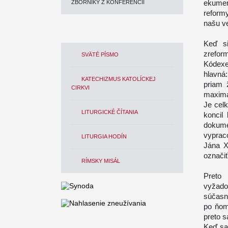
ekumen
ZBORNÍKY Z KONFERENCIÍ
reform
našu ve
Keď si
zrefor
SVÄTÉ PÍSMO
Kódexe
hlavná
KATECHIZMUS KATOLÍCKEJ
priam 
CIRKVI
maximál
Je cel
LITURGICKÉ ČÍTANIA
koncil
dokume
vyprac
LITURGIA HODÍN
Jána X
označiť
RÍMSKY MISÁL
Preto 
vyžado
súčasn
po ňom,
preto s
Keď sa 