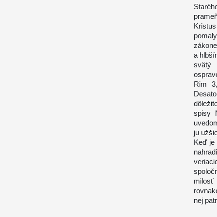
Staréh
prameňa
Kristus
pomaly
zákone,
a hlbš
svätý
ospravo
Rim 3,
Desator
dôležit
spisy 
uvedomi
ju užši
Keď je 
nahradi
veriaci
spoločn
milosť
rovnako
nej patr