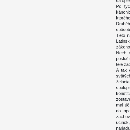
sa opie
Po týc
kánoni
ktoré
Druhé
spôsobi
Tieto 
Latins
zákono
Nech d
poslušn
tele za
A tak 
svätýc
želani
spolup
konšti
zostav
mal úč
do opa
zachov
účinok
naria