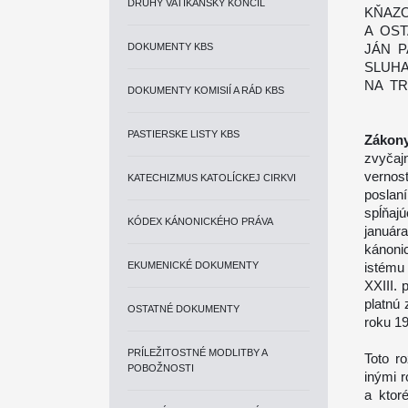
DRUHÝ VATIKÁNSKY KONCIL
KŇAZ
A OS
DOKUMENTY KBS
JÁN P
SLUHA
NA T
DOKUMENTY KOMISIÍ A RÁD KBS
PASTIERSKE LISTY KBS
Zákony
zvyčaj
vernos
KATECHIZMUS KATOLÍCKEJ CIRKVI
poslan
spĺňaj
KÓDEX KÁNONICKÉHO PRÁVA
januá
kánoni
EKUMENICKÉ DOKUMENTY
istému
XXIII. 
platnú
OSTATNÉ DOKUMENTY
roku 1
PRÍLEŽITOSTNÉ MODLITBY A
Toto r
POBOŽNOSTI
inými r
a ktor