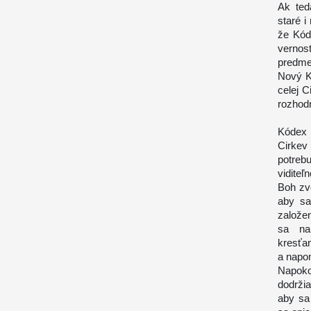
Ak ted
staré i
že Kód
vernos
predmet
Nový K
celej C
rozhod
Kódex 
Cirkev
potrebu
viditeľ
Boh zve
aby sa
založen
sa nap
kresťa
a napo
Napoko
dodržia
aby sa