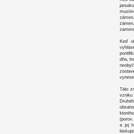
januáru
musíme
zámeru
zámeru
zamera
Keď ob
vyhlás
pontif
dňa, tr
neobyč
zostav
vynese
Táto z
vzniku
Druhéh
obsaho
ktoréh
(porov.
a jej 
biskup