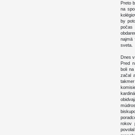
Preto b
na spo
kolégi
by pot
počas 
obdare
najmä 
sveta.
Dnes vš
Pred n
boli na
začal a
takmer
komisi
kardiná
obidva
múdros
biskupo
poradc
rokov 
povola