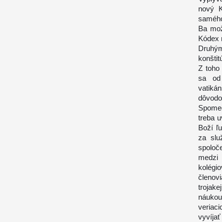
nový K
samého
Ba mož
Kódex 
Druhý
konštit
Z toho
sa od
vatikán
dôvodo
Spomed
treba u
Boží ľu
za slu
spoloč
medzi 
kolégi
členov
trojak
náukou 
veriaci
vyvíja