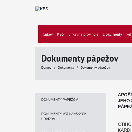
Cirkev
KBS
Cirkevné provincie
Dokumenty
Reh
Dokumenty pápežov
Domov
/
Dokumenty
/
Dokumenty pápežov
APOŠ
DOKUMENTY PÁPEŽOV
JEHO 
PÁPEŹ
DOKUMENTY VATIKÁNSKYCH
ÚRADOV
CTIH
KARDI