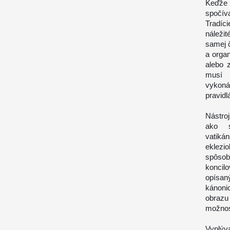
Keďže 
spočív
Tradíc
náležit
samej č
a organ
alebo z
musí 
vykonáv
pravidl
Nástro
ako s
vatiká
eklezi
spôsob
koncil
opísan
kánoni
obrazu
možnost
Vyplýv