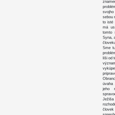
znamen
problé
svojho 
sebou 
to isté
má usk
tomto 
Syna, a
človeku
Sme tu
problém
líši od
význam
vykúpe
pripra
Obranc
úvaha 
jeho 
spravo
Ježiša
rozhod
človek
spresňu