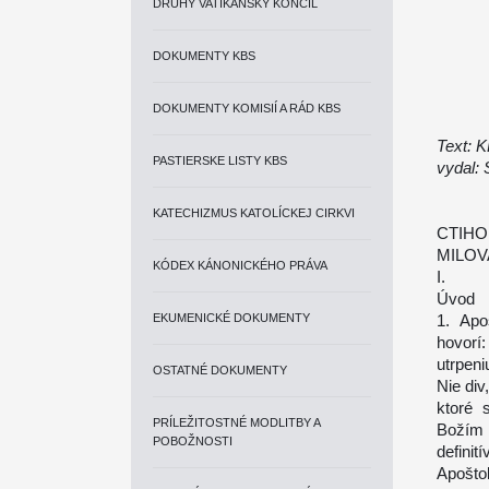
DRUHÝ VATIKÁNSKY KONCIL
DOKUMENTY KBS
DOKUMENTY KOMISIÍ A RÁD KBS
Text: 
PASTIERSKE LISTY KBS
vydal: 
KATECHIZMUS KATOLÍCKEJ CIRKVI
CTIHO
MILOV
KÓDEX KÁNONICKÉHO PRÁVA
I.
Úvod
EKUMENICKÉ DOKUMENTY
1. Apo
hovorí
utrpeni
OSTATNÉ DOKUMENTY
Nie div
ktoré 
PRÍLEŽITOSTNÉ MODLITBY A
Božím 
POBOŽNOSTI
definit
Apošto