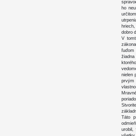
spravod
ho neu
určito
utrpen
hriech,
dobro 
V tomt
zákona
ľuďom 
žiadna 
ktoréh
vedomé
nielen 
prvým 
vlastn
Mravné
poriad
Stvorit
základ
Táto p
odmieň
urobil
všetky