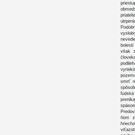
priest
obmedze
priate
utrpeni
Podobne
vyslob
nevedie
bolest
však s
človek
podlie
vyriek
pozems
smrť n
spôsob
ľudská
preni
spáson
Predovš
ňom z
hriecho
víťazs