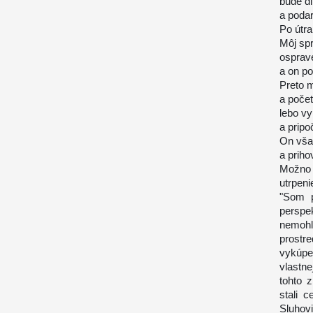
bude dl
a podar
Po útra
Môj sp
osprav
a on po
Preto 
a počet
lebo vy
a pripo
On vša
a priho
Možno 
utrpeni
"Som p
perspe
nemohl
prostr
vykúpe
vlastne
tohto z
stali 
Sluhov