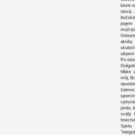
ktoré 
slová.
božské
pojem 
možný
Getsem
akoby 
skutoč
utrpení
Po slo
Golgote
hĺbke 
môj, Bo
opuste
žalmoc
spomín
vytrys
preto, 
svätý 
hriech
Spolu
"integr