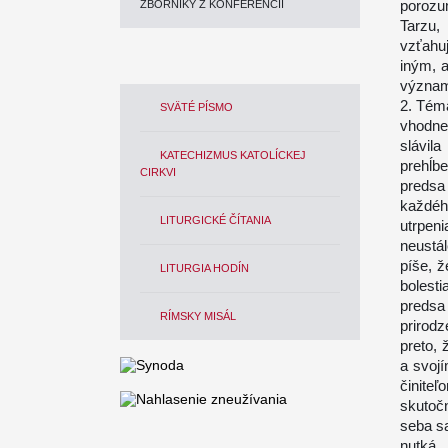
porozu
ZBORNÍKY Z KONFERENCIÍ
Tarzu,
vzťahuj
iným, 
význam
2. Téma
SVÄTÉ PÍSMO
vhodne
slávil
KATECHIZMUS KATOLÍCKEJ
prehĺb
CIRKVI
predsa
každéh
LITURGICKÉ ČÍTANIA
utrpeni
neustá
píše, 
LITURGIA HODÍN
bolesti
predsa
RÍMSKY MISÁL
prirod
preto, 
a svojí
činite
skutoč
seba s
nutká.