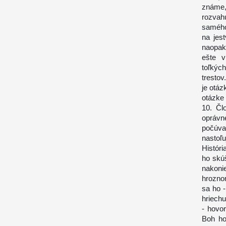
známe, 
rozvah
samého
na jes
naopak
ešte v
toľkýc
trestov
je otáz
otázke
10. Čl
oprávn
počúva
nastoľu
Histór
ho skú
nakoni
hroznom
sa ho -
hriechu
- hovor
Boh ho