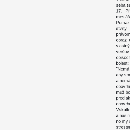
seba s
17. P
mesiáš
Pomaza
štvrtý
právom
obraz 
vlastn
veršov
opisoc
bolesti:
"Nemá 
aby sme
a nemá 
opovrhn
muž bol
pred ak
opovrhn
Vskutk
a našim
no my s
strest