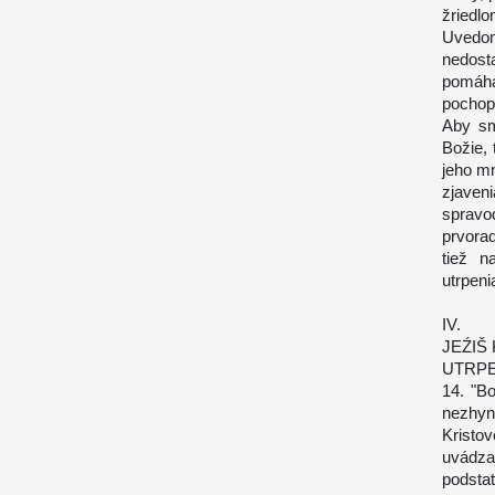
žriedl
Uvedo
nedost
pomáha
pochop
Aby sm
Božie,
jeho m
zjaven
spravod
prvora
tiež n
utrpeni
IV.
JEŹIŠ
UTRP
14. "B
nezhyn
Kristo
uvádza
podsta