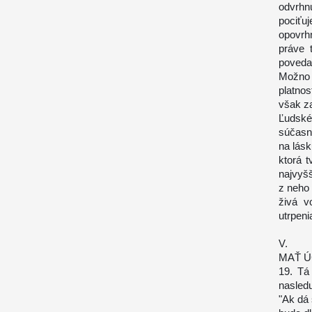
odvrhnu
pociťu
opovrh
práve 
poveda
Možno
platnos
však za
Ľudské
súčasn
na lásk
ktorá t
najvyšš
z neho 
živá v
utrpeni
V.
MAŤ Ú
19. Tá
nasledu
"Ak dá 