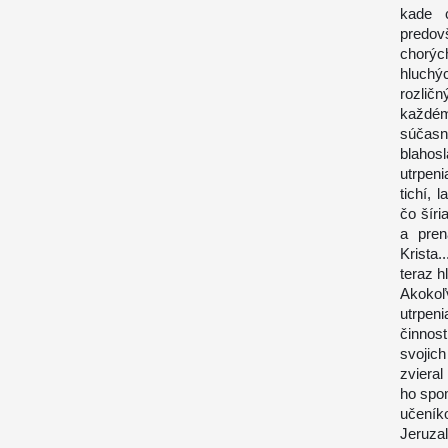
kade c
predov
chorýc
hluchý
rozličn
každém
súčas
blahos
utrpen
tichí, 
čo šíri
a pren
Krista
teraz h
Akokoľ
utrpeni
činnost
svojic
zvieral
ho spom
učeníko
Jeruza