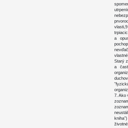
spomen
utrpe
nebezp
prvoro
vlasti
trpiaci
a opus
pochop
nevďač
vlastn
Starý 
a čast
organi
duchov
"fyzick
organi
7. Ako
zoznam
zoznam
neustá
kniha")
životn