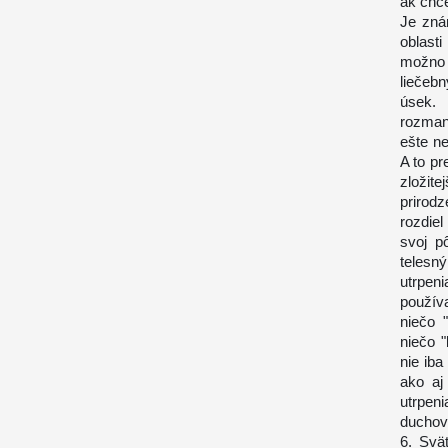
ak chc
Je zná
oblast
možno
liečeb
úsek. 
rozmani
ešte ne
A to pr
zloži
prirod
rozdie
svoj p
telesný
utrpeni
použív
niečo 
niečo "
nie iba
ako aj
utrpeni
duchovn
6. Svä