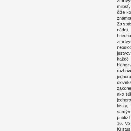
zmŕtvy
milosť
čiže k
znamená
Zo spás
nádeji
hriech
zmŕtvy
neosl
jestvo
každé u
blahoz
rozhov
jednor
človek
zakoren
ako sú
jednor
lásky,
samým 
priblíž
16. Vo
Kristu