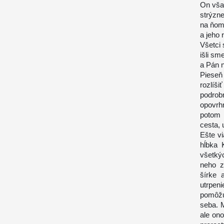
On však
strýzne
na ňom 
a jeho
Všetci 
išli sm
a Pán n
Pieseň
rozlíš
podrob
opovrh
potom 
cesta, 
Ešte vi
hĺbka 
všetkýc
neho z
šírke 
utrpen
pomôžu
seba. 
ale on