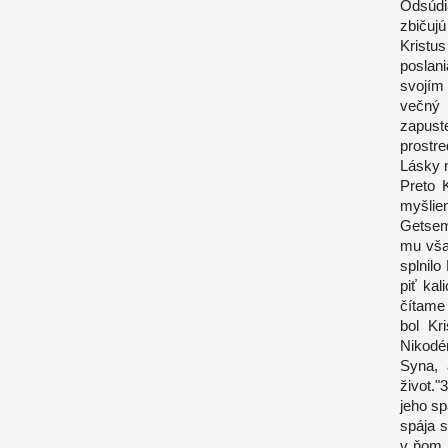
Odsúdi
zbičuj
Kristu
poslan
svojím
večný 
zapus
prostr
Lásky m
Preto 
myšlie
Getsem
mu vša
splnil
piť kal
čítame 
bol Kri
Nikodé
Syna, 
život.
jeho s
spája 
v ňom. 