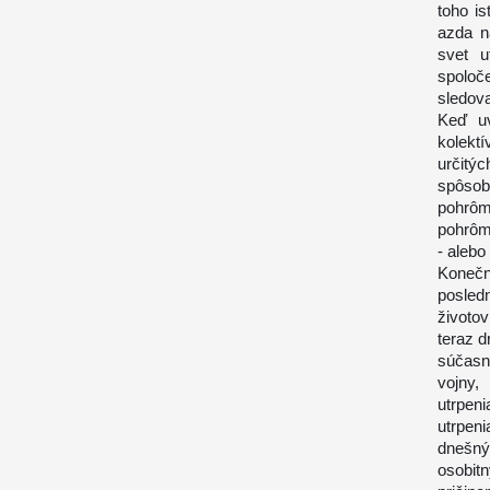
toho is
azda n
svet u
spoloč
sledova
Keď uv
kolekt
určitý
spôsob
pohrôm
pohrôm 
- alebo
Konečn
posled
životo
teraz 
súčasne
vojny,
utrpen
utrpen
dnešný
osobit