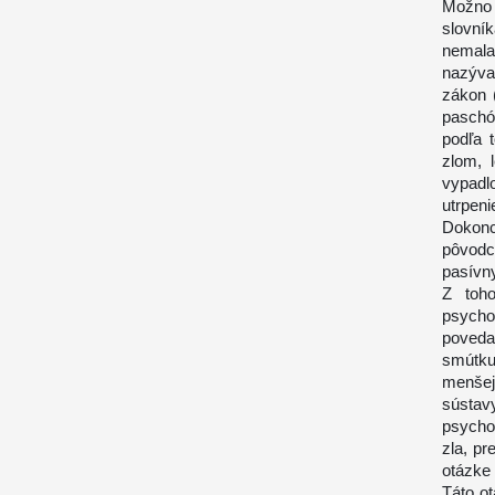
Možno p
slovník
nemala
nazýval
zákon 
paschó,
podľa 
zlom, 
vypadl
utrpen
Dokonc
pôvodc
pasívn
Z toh
psycho
povedal
smútku,
menšej 
sústav
psychol
zla, pr
otázke 
Táto ot