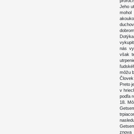
proroct
Jeho ut
mohol 
akouko
duchov
dobrom
Dotýka
vykupit
nás vy
však t
utrpen
ľudskéh
môžu by
Človek
Preto j
v hriec
podľa r
18. Mô
Getsem
trpiac
nasled
Getsem
znova 