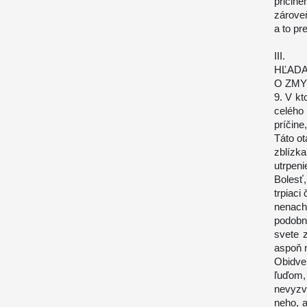
pričin
zárove
a to pr
III.
HĽADA
O ZMY
9. V kt
celého
príčine
Táto ot
zblízk
utrpen
Bolesť,
trpiaci
nenach
podobn
svete 
aspoň n
Obidve
ľuďom, 
nevyzv
neho, a