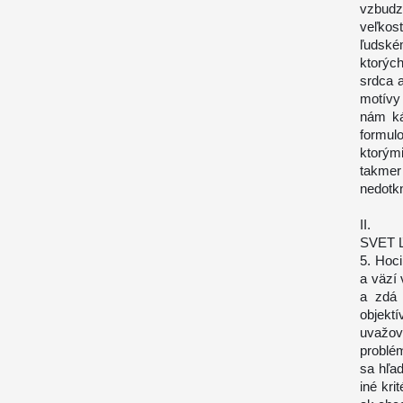
vzbudz
veľkos
ľudské
ktorýc
srdca a
motívy 
nám ká
formulo
ktorým
takmer
nedotk
II.
SVET 
5. Hoci
a väzí
a zdá 
objekt
uvažov
problém
sa hľad
iné kri