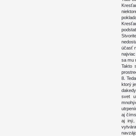
Kresťa
niektor
poklad
Kresťa
podstat
Stvorit
nedost
účasť n
najviac
sa mu 
Takto 
prostre
8. Ted
ktorý j
dakedy
svet u
mnohýc
utrpení
aj čím
aj iný
vytvár
navzáj