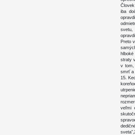
Človek 
iba do
opravd
odmietn
svetu,
opravd
Preto 
samých
hlboké 
straty
v tom,
smrť a
15. Ke
koreňo
utrpeni
nepria
rozmer
veľmi 
skuto
sprav
dedičn
sveta"