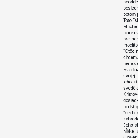
neoddel
posled
potom 
Toto "s
Mnohé 
účinkov
pre ne
modlit
"Otče m
chcem, 
nemôže
Svedči
svojej
jeho u
svedčia
Kristo
dôsle
podstu
"nech 
záhrad
Jeho s
hĺbke 
Človek