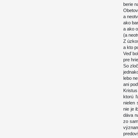
berie n
Obetov
a neotv
ako bar
a ako 
(a neotv
Z úzkos
a kto p
Veď bol
pre hri
So zloč
jednako
lebo ner
ani po
Kristus
ktorú ľ
nielen 
nie je
dáva n
zo same
význam
predov