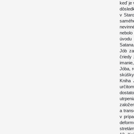
keď je 
dôsled
v Star
saméh
nevinn
nebolo
úvodu 
Satana
Jób za
čriedy 
imanie,
Jóba, r
skúšky
Kniha 
určito
dosta
utrpen
založen
a trans
v príp
deform
stretám