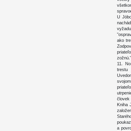
všetko
spravod
U Jóbo
nachád
vyžadu
"ospra
ako tr
Zodpov
priateľ
zožnú.
11. No
trestu
Uvedomu
svojom
priate
utrpeni
človek
Kniha 
založe
Staréh
poukaz
a povr