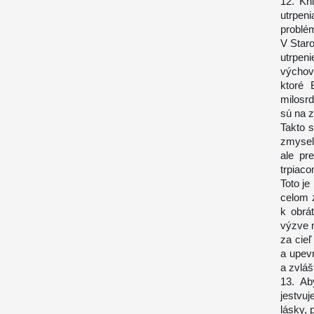
12. Kn
utrpeni
problé
V Star
utrpeni
výchov
ktoré 
milosrd
sú na z
Takto 
zmysel 
ale pr
trpiaco
Toto je
celom 
k obrá
výzve 
za cieľ
a upev
a zvláš
13. Ab
jestvu
lásky, 