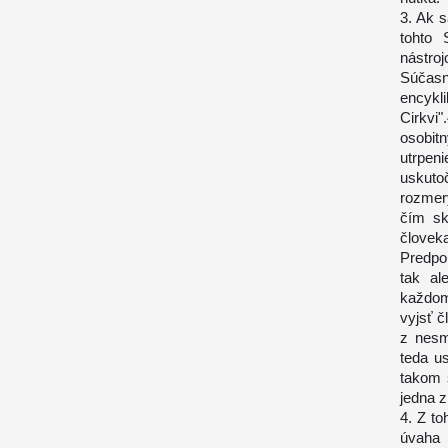
3. Ak 
tohto 
nástro
Súčasn
encykl
Cirkv
osobit
utrpeni
uskuto
rozmer
čím sk
človek
Predpo
tak al
každom
vyjsť č
z nesm
teda us
takom s
jedna z
4. Z t
úvaha 