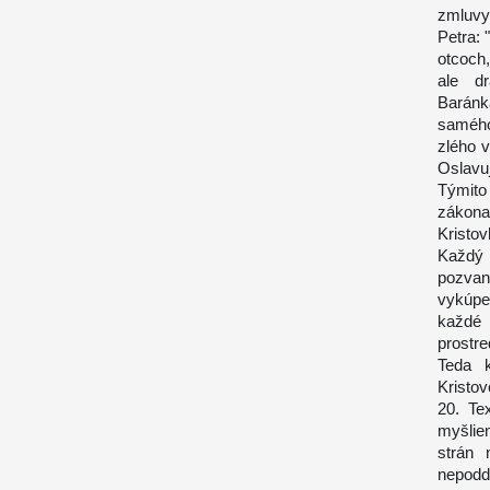
zmluvy,
Petra:
otcoch,
ale d
Baránk
samého
zlého v
Oslavuj
Týmito
zákona 
Kristov
Každý 
pozvan
vykúpe
každé 
prostr
Teda 
Kristo
20. Te
myšlie
strán 
nepodd