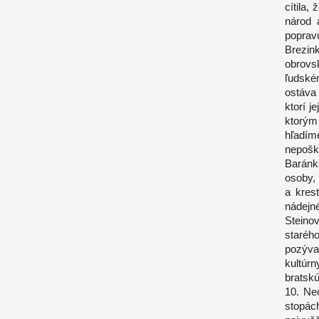
cítila,
národ 
poprav
Brezin
obrovsk
ľudské
ostáva 
ktorí j
ktorým
hľadím
nepošk
Baránk
osoby, 
a kres
nádejn
Steino
staréh
pozýva
kultúr
bratskú
10. Ne
stopác