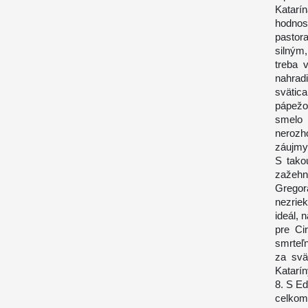
Katarí
hodnos
pastor
silným
treba v
nahrad
svätic
pápežo
smelo
nerozh
záujmy,
S tako
zažehn
Grego
nezrie
ideál, 
pre Ci
smrteľn
za svä
Kataríny
8. S Ed
celkom 