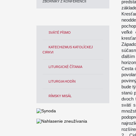
predst
ZBORNÍKY Z KONFERENCIÍ
základ
Kresťan
neoddel
pochop
veľké 
SVÄTÉ PÍSMO
kresťa
Západo
KATECHIZMUS KATOLÍCKEJ
súčasn
CIRKVI
ďalší
horizon
LITURGICKÉ ČÍTANIA
Cesta 
povolan
povinn
LITURGIA HODÍN
bude tý
stanú p
RÍMSKY MISÁL
dvoch t
svätí 
množs
podop
najrozl
rozšíre
2. Cir