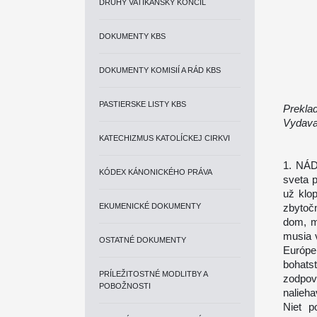
DRUHÝ VATIKÁNSKY KONCIL
DOKUMENTY KBS
DOKUMENTY KOMISIÍ A RÁD KBS
PASTIERSKE LISTY KBS
Prekla
Vydava
KATECHIZMUS KATOLÍCKEJ CIRKVI
1. NÁD
KÓDEX KÁNONICKÉHO PRÁVA
sveta p
už klo
EKUMENICKÉ DOKUMENTY
zbytoč
dom, m
musia 
OSTATNÉ DOKUMENTY
Európe
bohatst
PRÍLEŽITOSTNÉ MODLITBY A
zodpov
POBOŽNOSTI
nalieha
Niet p