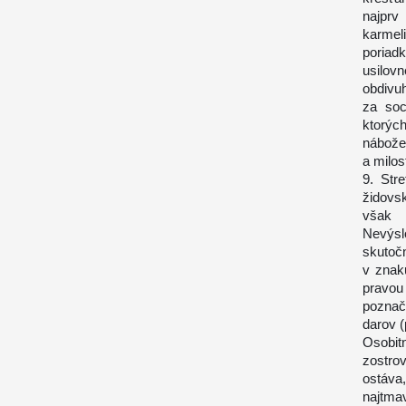
najpr
karmel
poriad
usilo
obdivuh
za soc
ktorýc
nábožen
a milost
9. Str
židovsk
však 
Nevýsl
skutočn
v znak
pravou
poznač
darov (
Osobitn
zostro
ostáva
najtma