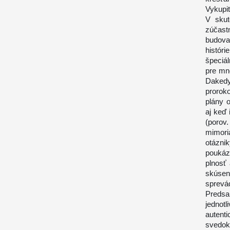
Vykupit
V skut
zúčast
budova
históri
špeciá
pre mno
Dakedy
prorok
plány o
aj keď
(porov
mimori
otázni
poukáz
plnosť
skúsen
sprevád
Predsa
jednot
autent
svedok