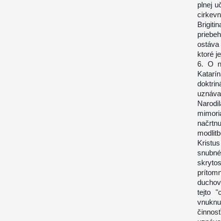
plnej 
cirkev
Brigiti
priebe
ostáva
ktoré j
6. O n
Katarí
doktr
uznával
Narodi
mimori
načrtn
modlit
Kristu
snubné
skrytos
prítom
duchov
tejto 
vnuknu
činnos