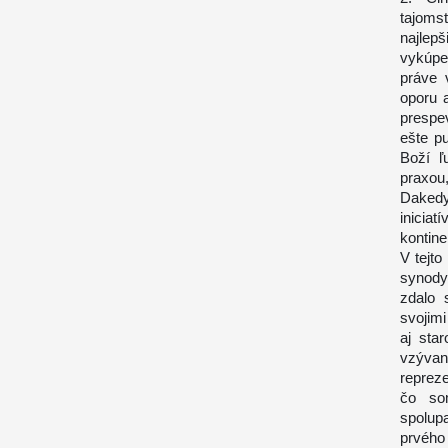
tajoms
najlep
vykúpe
práve 
oporu 
prespev
ešte p
Boží ľ
praxou
Dakedy 
iniciat
kontine
V tejt
synody
zdalo 
svojimi
aj sta
vzývan
repreze
čo so
spolup
prvého