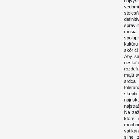
najvyš
vedomia
steles
defini
spravi
musia 
spolup
kultúru
skôr či
Aby sa
nestač
rozdeľ
majú s
srdca 
tolera
skepti
najris
najstra
Na zaže
ktoré 
mnohor
vatiká
silne 