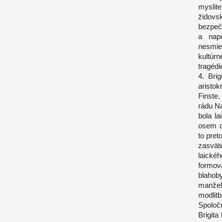
myslit
židovs
bezpeč
a nap
nesmie
kultúrn
tragédi
4. Bri
aristo
Finste
rádu Na
bola l
osem d
to preto
zasvät
laické
formov
blahob
manžel
modlit
Spoloč
Brigit