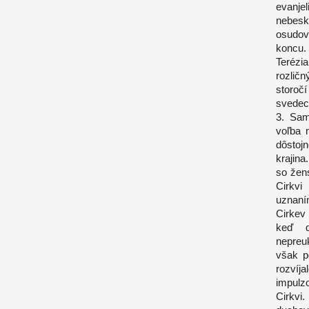
evanj
nebesk
osudovo
koncu.
Terézia
rozlič
storoč
svedect
3. Sam
voľba 
dôstoj
krajin
so žens
Cirkvi
uznaním
Cirkev
keď d
nepreu
však p
rozvíja
impulzo
Cirkvi