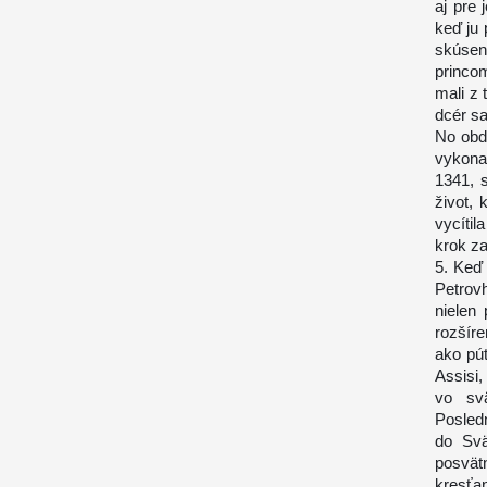
aj pre 
keď ju 
skúseno
princom
mali z 
dcér sa
No obdo
vykona
1341, s
život,
vycítil
krok z
5. Keď 
Petrov
nielen
rozšíre
ako pút
Assisi,
vo svä
Posled
do Svä
posvä
kresť