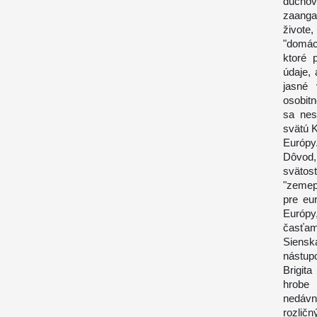
ducho
zaanga
živote
"domác
ktoré 
údaje,
jasné 
osobitn
sa nes
svätú K
Európy
Dôvod,
svätosť
"zemep
pre eu
Európy
časťam
Siensk
nástupc
Brigita
hrobe 
nedávn
rozlič