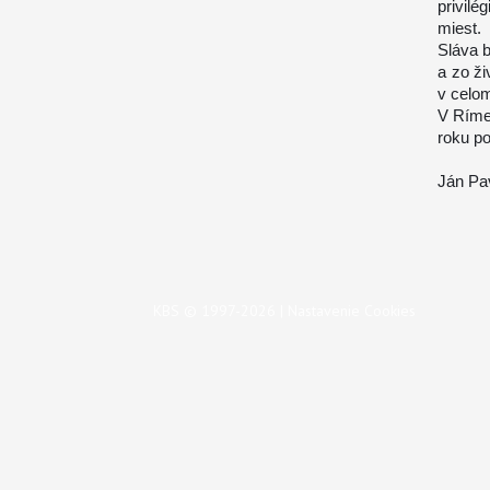
privilé
miest.
Sláva b
a zo ž
v celom
V Ríme
roku po
Ján Pav
KBS © 1997-2026 |
Nastavenie Cookies