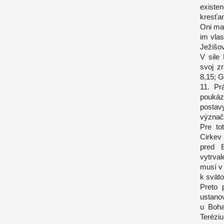
existe
kresťa
Oni maj
im vlas
Ježišov
V sile
svoj z
8,15; G
11. Pr
poukáz
postav
význačn
Pre to
Cirkev
pred B
vytrval
musí v
k sväto
Preto 
ustano
u Boha
Terézi