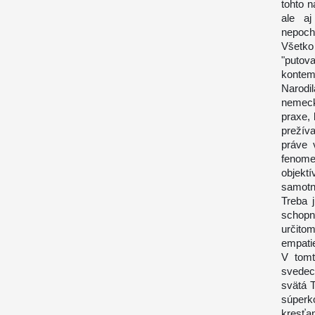
tohto n
ale aj
nepochá
Všetko
"puto
kontemp
Narodi
nemeck
praxe, 
prežív
práve 
fenome
objekt
samotn
Treba 
schopno
určitom
empatie
V tomt
svedec
svätá T
súperk
kresťa