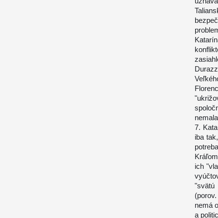
uznáva
Talian
bezpeč
problem
Katarí
konflik
zasiah
Durazz
Veľkéh
Floren
"ukrižo
spoloč
nemala
7. Kat
iba tak
potreb
Kráľom
ich "v
vyúčtov
"svätú
(porov
nemá o
a polit