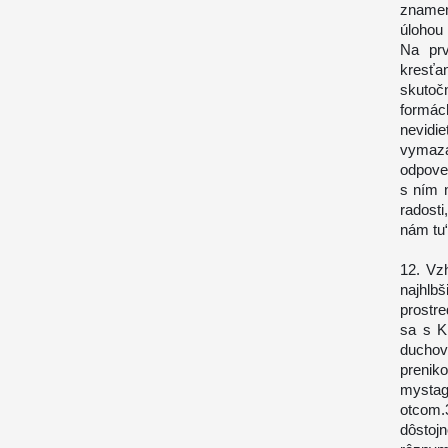
znamen
úlohou 
Na prv
kresťa
skutoč
formách
nevidi
vymaza
odpove
s ním 
radosti
nám tu“
12. Vz
najhlb
prostr
sa s K
duchov
preni
mysta
otcom.
dôstoj