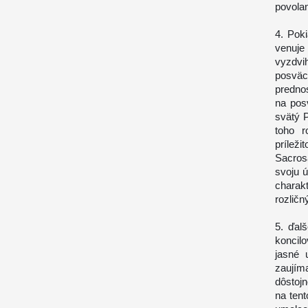
povolan
4. Poki
venuje
vyzdv
posvä
predno
na pos
svätý P
toho r
prílež
Sacros
svoju ú
charakt
rozličn
5. ďal
koncil
jasné 
zaujím
dôstojn
na ten