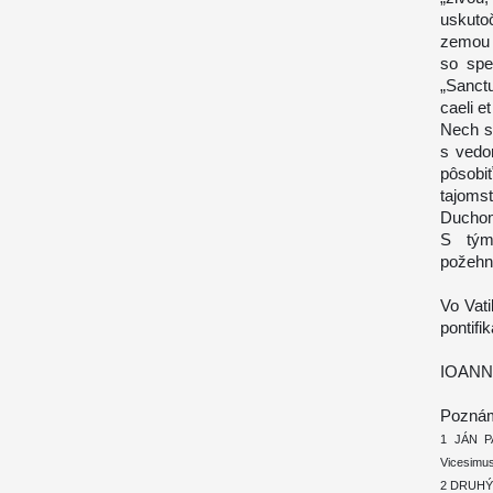
uskuto
zemou 
so spe
„Sanct
caeli e
Nech sa
s vedo
pôsobiť
tajoms
Ducho
S tým
požehn
Vo Vat
pontifik
IOANN
Poznám
1 JÁN PAV
Vicesimus
2 DRUHÝ V