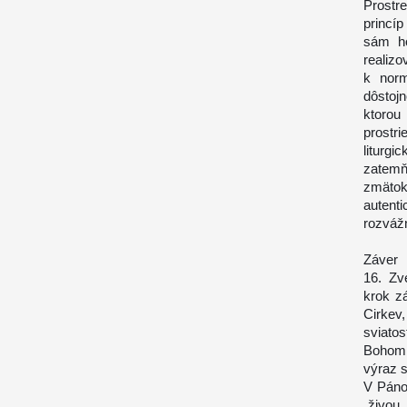
Prostr
princíp
sám ho
realiz
k norma
dôstoj
ktoro
prostr
liturg
zatemň
zmätok
autent
rozváž
Záver
16. Zve
krok z
Cirkev
sviato
Bohom 
výraz s
V Páno
„živou