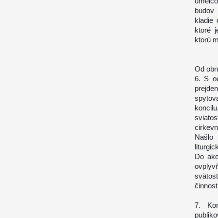
umelco
budov 
kladie
ktoré 
ktorú 
Od obn
6. S o
prejden
spytov
koncil
sviatos
cirkev
Našlo 
liturgi
Do akej
ovplyv
svätos
činnost
7. Kon
publiko