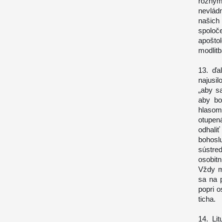
rôznym
nevlád
našich
spoloč
apošto
modlitb
13. ďa
najusil
„aby s
aby bo
hlasom 
otupen
odhali
bohosl
sústre
osobitn
Vždy m
sa na 
popri o
ticha.
14. Li