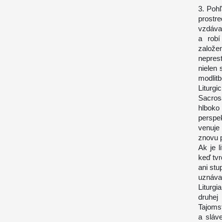
3. Pohľ
prostre
vzdávan
a robí
založe
nepres
nielen
modlitb
Litur
Sacros
hlboko
perspe
venuje
znovu 
Ak je 
keď tvr
ani stu
uznáva
Liturg
druhej
Tajomst
a sláve