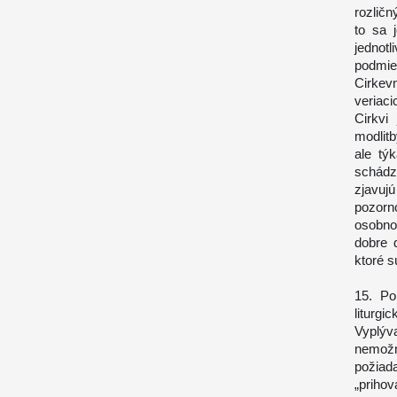
rozlič
to sa 
jednot
podmie
Cirkev
veriac
Cirkvi
modlitb
ale tý
schádza
zjavuj
pozorno
osobno
dobre 
ktoré s
15. Po
liturgi
Vyplýv
nemožno
požiad
„priho