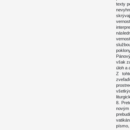
texty p
nevyhn
skrýva
vernost
interp
násled
vernos
službo
poklo
Pánový
však za
úloh a 
Z toht
zveľaď
prostr
všetký
liturgi
8. Pret
novým 
prebud
vatiká
písmo,