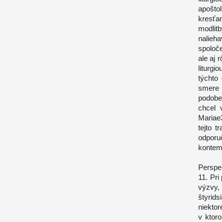
apošt
kresť
modlit
nalie
spoloče
ale aj
liturg
týchto 
smere p
podobe 
chcel 
Mariae
tejto t
odporu
kontemp
Perspe
11. Pri
výzvy
štyrids
niektor
v ktor