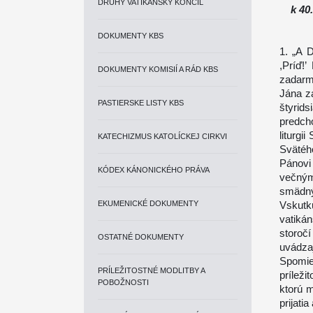
DRUHÝ VATIKÁNSKY KONCIL
k 40
DOKUMENTY KBS
1. „A D
,Príď!
DOKUMENTY KOMISIÍ A RÁD KBS
zadarmo
Jána z
PASTIERSKE LISTY KBS
štyrid
predch
liturgi
KATECHIZMUS KATOLÍCKEJ CIRKVI
Svätéh
Pánovi
KÓDEX KÁNONICKÉHO PRÁVA
večným
smädný,
EKUMENICKÉ DOKUMENTY
Vskutk
vatikán
storočí
OSTATNÉ DOKUMENTY
uvádza
Spomie
PRÍLEŽITOSTNÉ MODLITBY A
príleži
POBOŽNOSTI
ktorú m
prijati