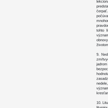
lekcio
predst
čerpať
počúv
mnohor
pravdo
tohto 
význam
obnovy,
životo
9. Ned
zmŕtvyc
jadrom
bezpoc
hodnot
zasadzo
nedele
význam
kresťan
10. Lit
liturg