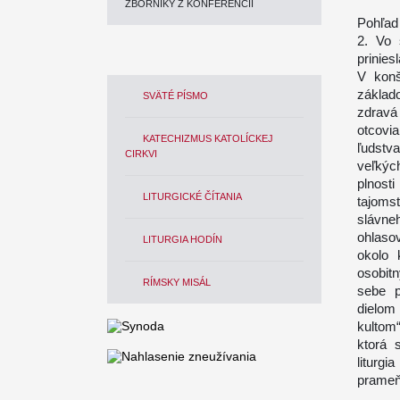
ZBORNÍKY Z KONFERENCIÍ
Pohľad 
2. Vo 
prinies
V konš
základ
SVÄTÉ PÍSMO
zdravá
otcovi
KATECHIZMUS KATOLÍCKEJ
ľudstv
CIRKVI
veľkýc
plnost
LITURGICKÉ ČÍTANIA
tajoms
slávne
ohlasov
LITURGIA HODÍN
okolo 
osobit
RÍMSKY MISÁL
sebe p
dielom
kultom
ktorá 
liturg
prameň,