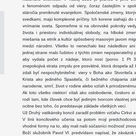
s fenoménom odpadu od viery, čoraz častejším v spoloč
stáročia preniknuté evanjeliom. Spoločenské zmeny, ktorý
svedkami, majú komplexné príčiny. Ich korene siahajú do 
vnímanie sveta. Spomeňme si na obrovské pokroky vedy 
života i priestoru individuálnej slobody, na hlboké zm
miešania sa etník a kultúr spôsobený masovým javom migr
medzi národmi. Všetko to nenechalo bez následkov ani
jednej strane malo ľudstvo z týchto zmien nepopierateľný 
aby vydala počet z nádeje, ktorú nosí (porov. 1 Pt 3,
znepokojivá strata zmyslu pre posvätné, ktorá dospela až 
zdali byť nespochybniteľné: viery v Boha ako Stvoriteľa a
Krista ako jediného Spasiteľa, či bežného chápania zá
narodenie, smrť, život v rodine alebo vzťah k prirodzené
Ak toto všetko niektorí vítali ako oslobodenie, čoskoro s
rodí tam, kde človek chce byť jediným tvorcom vlastnej pr
ocitne bez toho, čo predstavuje základe všetkých vecí.
Už Druhý vatikánsky koncil zaradil problém vzťahu Cirkvi
V línii koncilového učenia sa potom moji predchodcovi
vhodné formy na to, aby mali naši súčasníci možnosť znov
Boží služobník Pavol VI. predvídavo napísal, že záväzok 