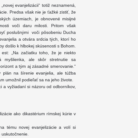
 „novej evanjelizácii“ totiž neznamená,
ie. Predsa však nie je ťažké zistiť, že
anských územiach, je obnovené misijné
osti voči daru milosti. Pritom však
byť poslušnými voči pôsobeniu Ducha
anjelia a otvára srdcia tých, ktorí ho
by došlo k hlbokej skúsenosti s Bohom.
 est: „Na začiatku toho, že je niekto
á myšlienka, ale skôr stretnutie sa
orizont a tým aj zásadné smerovanie.“
ý plán na šírenie evanjelia, ale túžba
ám umožnil podieľať sa na jeho živote.
i a vyžiadaní si názoru od odborníkov,
zácie ako dikastérium rímskej kúrie v
a tému novej evanjelizácie a volí si
o uskutočnenie.