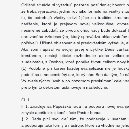
Odlišné situácie si vyžadujú pozorné posúdenie; hovoriť o
že treba vypracovať jedinú rovnakú formulu na všetky situác
to, čo potrebujú všetky cirkvi žijúce na tradične kresť
nadšenie, ktoré je prejavom novej veľkodušnej otvoren
nesmieme zabúdať, že prvou úlohou vždy bude dokázať 
darovaného Vzkrieseným, ktorý sprevádza ohlasovateľov ev
počúvajú. Účinné ohlasovanie si predovšetkým vyžaduje, a
Ako som napísal vo svojej prvej encyklike Deus caritas
kresťanom, nestojí etické rozhodnutie alebo veľkolep
s udalosťou, s Osobou, ktorá ponúka životu celkom nový h
(1) Podobne pri koreni každej evanjelizácii nie je ľudsk
podeliť sa o neoceniteľný dar, ktorý nám Boh dal tým, že n
Vo svetle týchto úvah a po pozornom preskúmaní celej vec
preto týmto dekrétom ustanovujem nasledovné:
Čl. 1
§ 1. Zriaďuje sa Pápežská rada na podporu novej evanjeli
zmysle apoštolskej konštitúcie Pastor bonus.
§ 2. Rada plní svoj cieľ tým, že podnecuje k úvahám n
a podporuje také formy a nástroje, ktoré sú vhodné na jeh