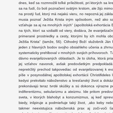
dnes, keď sa rozmnožili toľké príležitosti, pri ktorých sa 
sa na ľudí, čo boli poznačení svätým krstom, ale žijú mim
na prostý ľud, ktorý má nejakú vieru, no nepozná jej zákl
musia poznať Ježiša Krista iným spôsobom, než ako s
vzťahuje sa aj na mnohých iných“ (apoštolská exhortácia E
na tých, ktorí sa vzdialili od viery, dodáva, že evanjeliza
primerané prostriedky a cesty, ktorými by ich mohla o
Ježiša Krista“ (tamže, 56). Ctihodný Boží služobník Ján P
jeden z hlavných bodov svojho obsiahleho učenia a zhrnul 
systematicky prehlboval v mnohých svojich príhovoroch. T
dávno evanjelizovaných oblastiach. Je to úloha, ktorá p
jej vzťahov navonok, avšak predovšetkým predpokladá 
nepretržitý prechod takpovediac od evanjelizovanej k eva
píše v posynodálnej apoštolskej exhortácii Christifideles l
kedysi prekvitalo náboženstvo a kresťanský život a dokáza
prekonávajú teraz tvrdé skúšky a sú dokonca výrazne 
indiferentizmu, sekularizmu a ateizmu. Ide pritom predov
sveta, v ktorých blahobyt a konzumizmus, aj keď sprev
biedy, inšpiruje a podmieňuje taký život, ,ako keby ne
takmer neexistujúca náboženská prax aj zoči-voči ť