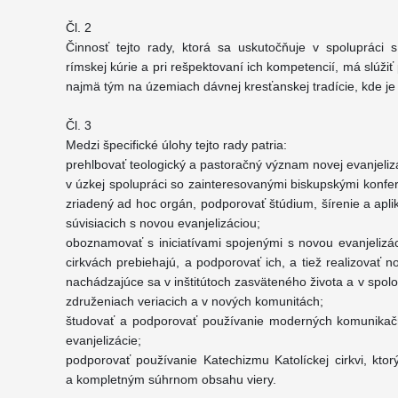
Čl. 2
Činnosť tejto rady, ktorá sa uskutočňuje v spolupráci s 
rímskej kúrie a pri rešpektovaní ich kompetencií, má slúži
najmä tým na územiach dávnej kresťanskej tradície, kde je j
Čl. 3
Medzi špecifické úlohy tejto rady patria:
prehlbovať teologický a pastoračný význam novej evanjeliz
v úzkej spolupráci so zainteresovanými biskupskými konfe
zriadený ad hoc orgán, podporovať štúdium, šírenie a apl
súvisiacich s novou evanjelizáciou;
oboznamovať s iniciatívami spojenými s novou evanjelizác
cirkvách prebiehajú, a podporovať ich, a tiež realizovať no
nachádzajúce sa v inštitútoch zasväteného života a v spolo
združeniach veriacich a v nových komunitách;
študovať a podporovať používanie moderných komunikačn
evanjelizácie;
podporovať používanie Katechizmu Katolíckej cirkvi, kto
a kompletným súhrnom obsahu viery.