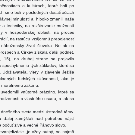
nostiach a kultúrach, ktoré boli po
ch sme boli v posledných desaťročiach
dávnej minulosti a hlboko zmenili naše
a techniky, na rozširovanie možností
eny v hospodárskej oblasti, na proces
ácií, na rastúcu vzájomnú prepojenosť
 náboženský život človeka. No ak na
prospech a Cirkev získala ďalší podnet,
 15), na druhej strane sa prejavila
k spochybneniu tých základov, ktoré sa
 Udržiavateľa, viery v zjavenie Ježiša
kladných ľudských skúseností, ako je
mu morálnemu zákonu.
i uvedomili vnútorné prázdno, ktoré sa
irodzenosti a vlastného osudu, a tak sa
 a dnešného sveta medzi ústredné témy.
a ďalej zamýšľali nad potrebou nájsť
a počuť živé a večné Pánovo slovo.
evanjelizácie „je vždy nutný, no najmä