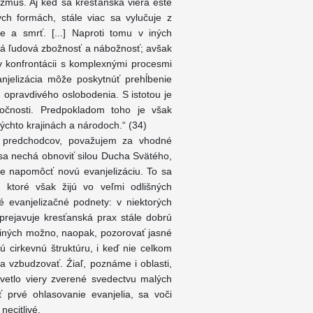
izmus. Aj keď sa kresťanská viera ešte
ých formách, stále viac sa vylučuje z
 a smrť. [...] Naproti tomu v iných
ská ľudová zbožnosť a nábožnosť; avšak
 konfrontácii s komplexnými procesmi
anjelizácia môže poskytnúť prehĺbenie
ilu opravdivého oslobodenia. S istotou je
ločnosti. Predpokladom toho je však
týchto krajinách a národoch.“ (34)
h predchodcov, považujem za vhodné
sa nechá obnoviť silou Ducha Svätého,
e napomôcť novú evanjelizáciu. To sa
 ktoré však žijú vo veľmi odlišných
é evanjelizačné podnety: v niektorých
prejavuje kresťanská prax stále dobrú
 v iných možno, naopak, pozorovať jasné
ú cirkevnú štruktúru, i keď nie celkom
va vzbudzovať. Źiaľ, poznáme i oblasti,
svetlo viery zverené svedectvu malých
ť prvé ohlasovanie evanjelia, sa voči
ecitlivé.