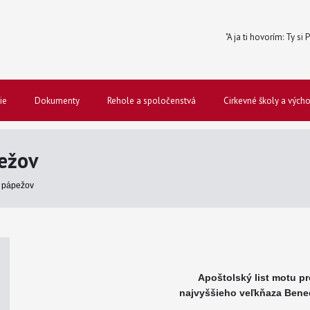
"A ja ti hovorím: Ty si
ie
Dokumenty
Rehole a spoločenstvá
Cirkevné školy a vých
ežov
 pápežov
Apoštolský list motu pr
najvyššieho veľkňaza Bened