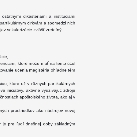
ostatnými dikastériami a inštitúciami
ť partikulárnym cirkvám a spomedzi nich
av sekularizácie zvlášť zreteľný.
ácie;
renciami, ktoré môžu mať na tento účel
ikovanie učenia magistéria ohľadne tém
iou, ktoré už v rôznych partikulárnych
vé iniciatívy, aktívne využívajúc zdroje
čnostiach apoštolského života, ako aj v
ých prostriedkov ako nástrojov novej
rý je pre ľudí dnešnej doby základným