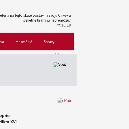
 Peter a na tejto skale postavím svoju Cirkev a
pekelné brány ju nepremôžu."
Mt 16, 18
ova
Masmédiá
Správy
oprio
ikta XVI.