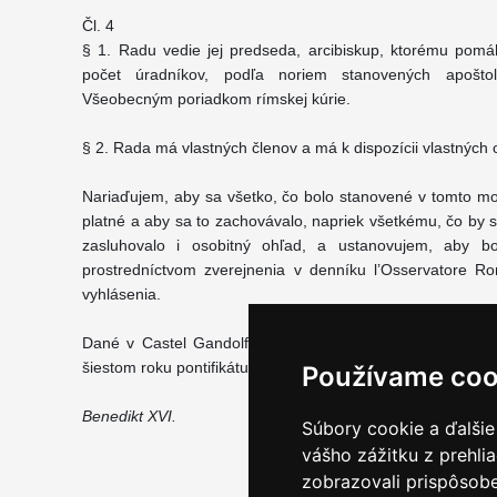
Čl. 4
§ 1. Radu vedie jej predseda, arcibiskup, ktorému pomá
počet úradníkov, podľa noriem stanovených apošto
Všeobecným poriadkom rímskej kúrie.
§ 2. Rada má vlastných členov a má k dispozícii vlastných
Nariaďujem, aby sa všetko, čo bolo stanovené v tomto mo
platné a aby sa to zachovávalo, napriek všetkému, čo by s
zasluhovalo i osobitný ohľad, a ustanovujem, aby b
prostredníctvom zverejnenia v denníku l’Osservatore R
vyhlásenia.
Dané v Castel Gandolfe 21. septembra 2010, na sviatok 
šiestom roku pontifikátu.
Používame coo
Benedikt XVI.
Súbory cookie a ďalšie
vášho zážitku z prehli
zobrazovali prispôsobe