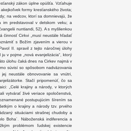
kresťanský zákon úplne opúšťa. Vzťahuje
o akejkoľvek formy kresťanského života;
ady; na vedcov, ktorí sa domnievajú, že
a im predstavoval v detskom veku; a
vangelii nuntiandi, 52). A s myšlienkou
čná činnosť Cirkvi „musí neustále hľadať
boznámiť s Božím zjavením a vierou v
avol II. spravil z tejto náročnej úlohy
ju v pojme „nová evanjelizácia“, ktorý
áto úlohu čaká dnes na Cirkev najmä v
riamo súvisí so spôsobom nadväzovania
jej neustále obnovovanie sa vnútri,
njelizátorke. Stačí pripomenúť, čo sa
aici: „Celé krajiny a národy, v ktorých
li vytvárať živé veriace spoločenstvá,
poznamenané postupujúcim šírením sa
šetkým o krajiny a národy tzv. prvého
ádzaný situáciami strašnej chudoby a
bolo Boha´. Náboženská indiferencia a
ažkým problémom ľudskej existencie