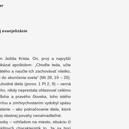
er
 evanjelizácie
 Ježiša Krista. On, prvý a najvyšší
rikázal apoštolom: „Choďte teda, učte
vätého a naučte ich zachovávať všetko,
ž do skončenia sveta“ (Mt 28, 19 – 20).
uhodné diela (porov. 1 Pt 2, 9) – verná
ého, nikdy neprestala ohlasovať celému
o Boha a pravého človeka, toho istého
mrťou a zmŕtvychvstaním vydobyl spásu
oslanie – ako pokračovanie diela, ktoré
ej vlastnej povahy nenahraditeľné.
oby – vzhľadom na miesto, situáciu či
áštnych charakteristík to, že sa borí