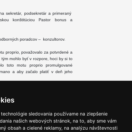
ha sekretár, podsekretár a primeraný
lskou konštitúciou Pastor bonus a
 odborných poradcov – konzultorov.
tu proprio, považovalo za potvrdené a
 tým mohlo byť v rozpore, hoci by si to
olo toto motu proprio promulgované
omano a aby začalo platiť v deň jeho
sv. Matúša, apoštola a evanjelistu, v
kies
 technológie sledovania používame na zlepšenie
adania našich webových stránok, na to, aby sme vám
ný obsah a cielené reklamy, na analýzu návštevnosti