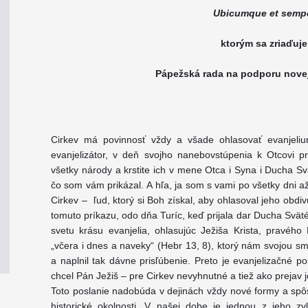
Ubicumque et semp
ktorým sa zriaďuje
Pápežská rada na podporu novej
Cirkev má povinnosť vždy a všade ohlasovať evanjelium
evanjelizátor, v deň svojho nanebovstúpenia k Otcovi p
všetky národy a krstite ich v mene Otca i Syna i Ducha S
čo som vám prikázal. A hľa, ja som s vami po všetky dni a
Cirkev – ľud, ktorý si Boh získal, aby ohlasoval jeho obdiv
tomuto príkazu, odo dňa Turíc, keď prijala dar Ducha Svät
svetu krásu evanjelia, ohlasujúc Ježiša Krista, pravéh
„včera i dnes a naveky“ (Hebr 13, 8), ktorý nám svojou s
a naplnil tak dávne prisľúbenie. Preto je evanjelizačné p
chcel Pán Ježiš – pre Cirkev nevyhnutné a tiež ako prejav j
Toto poslanie nadobúda v dejinách vždy nové formy a spôs
historické okolnosti. V našej dobe je jednou z jeho zvl