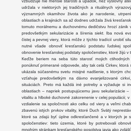
vzbudzuje nie menšie starosti a úpadok, než výslovný ate
udržala v niektorých jej tradičných a rituálnych výrazov
významných okamihov života ako je narodenie, utrpenie
oblastiach a krajinách sa až dodnes udržala živá kresťan
tomuto morálnemu a duchovnému dedičstvu hrozí zánik v
predovšetkým sekularizácie a šírenia siekt. Iba nová ev
čistej a pevnej viery, ktorá môže z týchto tradícií urobiť s
nutné všade obnoviť kresťanskú podstatu ľudskej spo
obnovenie kresťanskej podstaty spoločenstiev, ktoré žijú v 
Keďže beriem na seba túto starosť mojich ctihodnýc
ponúknuť primerané odpovede, aby tak celá Cirkev, ktorá 
ukázala súčasnému svetu misijné nadšenie, s ktorým chc
vzťahuje predovšetkým na dávno evanjelizované cirkvi,
situáciách. Preto má každá iné potreby a vyžaduje si in
oblastiach – napriek postupujúcemu javu sekularizácie – 
vitalitu a hlboké duchovné zakorenenie v celej populácii;
vzdialenie sa spoločnosti ako celku od viery a veľmi chab
zbavenú istých prvkov vitality, ktoré Duch Svätý neprestá
ktoré sa zdajú byť úplne odkresťančené a v ktorých je 
spoločenstiev: tieto územia, ktoré by potrebovali obnovi
mnohým stránkam kresťanského posolstva javia ako zvlášť n