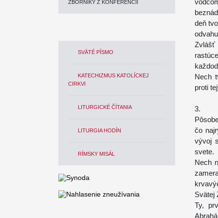
vodcom
ZBORNÍKY Z KONFERENCIÍ
beznád
deň tvo
odvahu 
Zvlášť 
SVÄTÉ PÍSMO
rastúce
každode
KATECHIZMUS KATOLÍCKEJ
Nech t
CIRKVI
proti te
LITURGICKÉ ČÍTANIA
3.
Pôsobe
čo naj
LITURGIA HODÍN
vývoj 
svete.
RÍMSKY MISÁL
Nech n
zamera
krvavý
Svätej 
Ty, pr
Abrahá