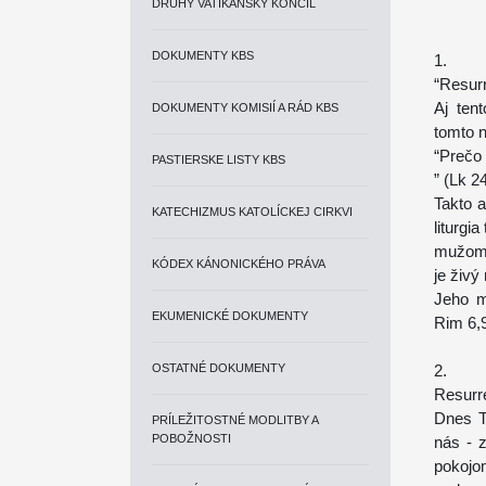
DRUHÝ VATIKÁNSKY KONCIL
DOKUMENTY KBS
1.
“Resurr
Aj ten
DOKUMENTY KOMISIÍ A RÁD KBS
tomto n
“Prečo 
PASTIERSKE LISTY KBS
” (Lk 24
Takto a
KATECHIZMUS KATOLÍCKEJ CIRKVI
liturgi
mužom i
KÓDEX KÁNONICKÉHO PRÁVA
je živý
Jeho m
EKUMENICKÉ DOKUMENTY
Rim 6,9
OSTATNÉ DOKUMENTY
2.
Resurre
Dnes T
PRÍLEŽITOSTNÉ MODLITBY A
POBOŽNOSTI
nás - 
pokojo