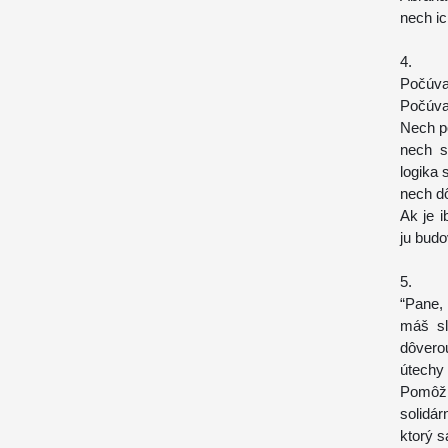
nech i
4.
Počúvaj
Počúvaj
Nech p
nech s
logika 
nech dô
Ak je 
ju budo
5.
“Pane, 
máš sl
dôvero
útechy 
Pomôž 
solidár
ktorý s