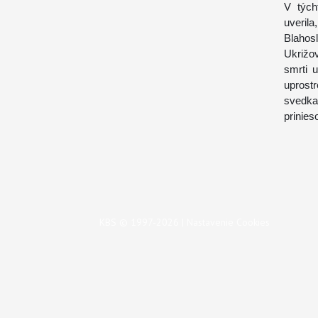
V tých
uverila
Blahos
Ukrižov
smrti 
uprost
svedka
prinies
KBS © 1997-2026 |
Nastavenie Cookies