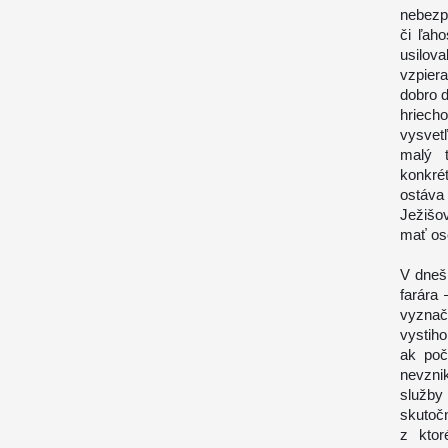
nebezp
či ľah
usilov
vzpiera
dobro d
hriech
vysvet
malý 
konkré
ostáva 
Ježišo
mať oso
V dneš
farára
vyzna
vystih
ak poč
nevzni
služb
skutoč
z ktor