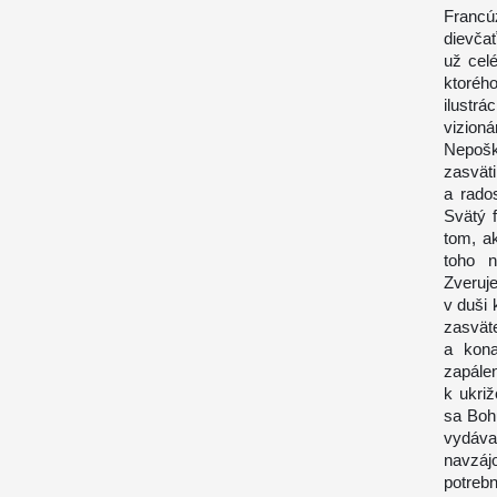
Francú
dievča
už cel
ktoréh
ilustr
vizio
Nepošk
zasväti
a rado
Svätý f
tom, a
toho n
Zveruj
v duši
zasvät
a kona
zapál
k ukri
sa Boh
vydáva
navzáj
potreb