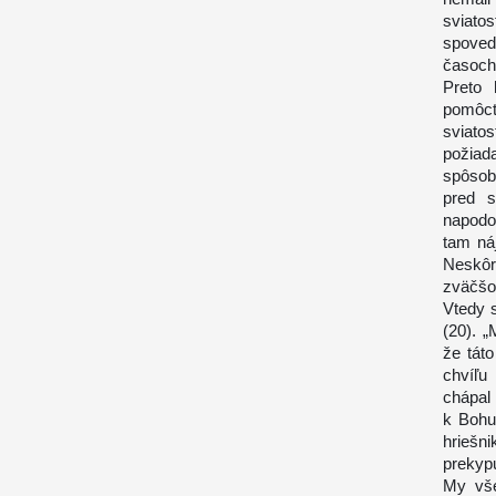
sviato
spoveď 
časoch
Preto 
pomôc
sviato
požiada
spôso
pred s
napodob
tam ná
Neskôr
zväčšo
Vtedy 
(20). „
že tát
chvíľu 
chápal 
k Bohu,
hriešni
prekypu
My vše