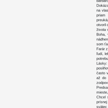
barbar
Dokázal
na vlas
priam 
preuká
otvoril
života 
Boha, 
nádhern
som ťa 
Farár z
ľudí, l
potreb
Lásky
posilň
často 
až do 
zodpove
Predsa
mieste
Chcel 
prísne
sväte