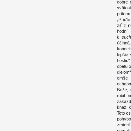
dobre 
sväto
prítomn
„Príďte
žiť z n
hodní
k euch
účinná
koncel
lepšie
hostiu“
obetu o
dielom“
omše z
ochabn
Bože, 
robil 
zakažd
kňaz, k
Toto os
pohybo
zmieri
nemali