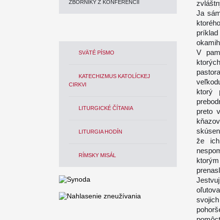
ZBORNÍKY Z KONFERENCIÍ
zvláštn
Ja sám
ktoréh
príkla
okamihu
V pamä
SVÄTÉ PÍSMO
ktorý
pastor
KATECHIZMUS KATOLÍCKEJ
veľkod
CIRKVI
ktorý 
prebodn
LITURGICKÉ ČÍTANIA
preto 
kňazov 
skúsen
LITURGIA HODÍN
že ich
nespom
RÍMSKY MISÁL
ktorý
prenas
Jestvu
oľutov
svoji
pohorš
pomôcť