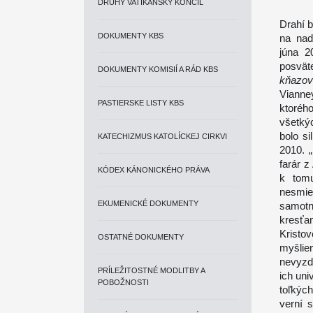
DRUHÝ VATIKÁNSKY KONCIL
Drahí b
DOKUMENTY KBS
na nad
júna 2
posvät
DOKUMENTY KOMISIÍ A RÁD KBS
kňazov
Vianne
PASTIERSKE LISTY KBS
ktorého
všetký
bolo si
KATECHIZMUS KATOLÍCKEJ CIRKVI
2010. 
farár z
KÓDEX KÁNONICKÉHO PRÁVA
k tom
nesmie
EKUMENICKÉ DOKUMENTY
samotn
kresťa
Kristov
OSTATNÉ DOKUMENTY
myšlie
nevyzd
PRÍLEŽITOSTNÉ MODLITBY A
ich un
POBOŽNOSTI
toľkýc
verní s