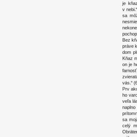
je kňa
v nebi.
sa môž
nesmie
nekone
pochopi
Bez kňa
práve k
dom pln
Kňaz m
on je 
farno
zviera
vás.“ (
Prv ako
ho varo
veľa lá
naplno
prítomn
sa moja
celý m
Obráte