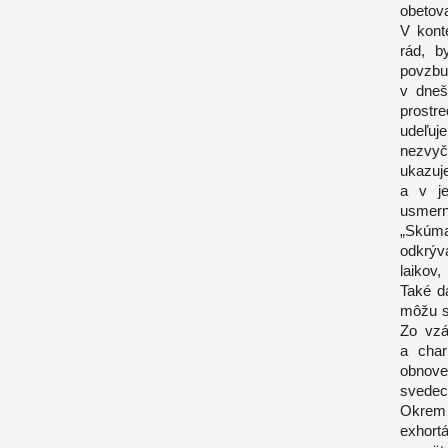
obetov
V konte
rád, 
povzbud
v dneš
prostr
udeľuje
nezvyč
ukazuj
a v je
usmer
„Skúma
odkrýv
laikov
Také d
môžu s
Zo vzá
a char
obnove
svedec
Okrem
exhort