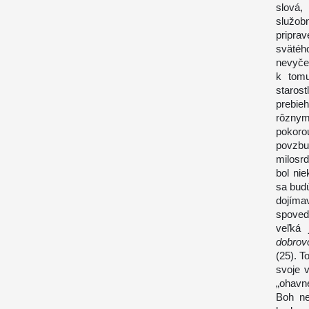
slová,
služob
priprav
sväté
nevyčer
k tomu
starost
prebie
rôznym
pokoro
povzb
milosrd
bol nie
sa budú
dojíma
spoved
veľká
dobrov
(25). T
svoje v
„ohavné
Boh ne