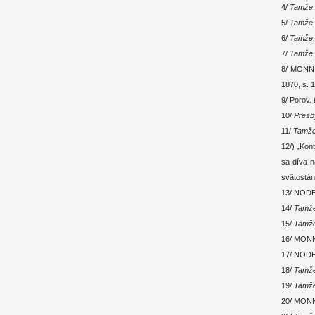
4/
Tamže
5/
Tamže
,
6/
Tamže
7/
Tamže
8/ MONNI
1870, s. 
9/ Porov.
10/
Presb
11/
Tamž
12/) „Kon
sa díva n
svätostán
13/ NODET
14/
Tamž
15/
Tamž
16/ MONNIN
17/ NODET
18/
Tamž
19/
Tamž
20/ MONNIN