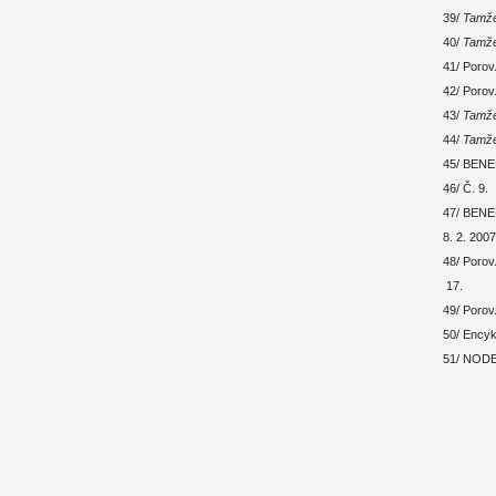
39/
Tamž
40/
Tamž
41/ Porov
42/ Porov
43/
Tamž
44/
Tamž
45/ BENED
46/ Č. 9.
47/ BENED
8. 2. 2007
48/ Porov.
17.
49/ Porov
50/ Encyk
51/ NODET