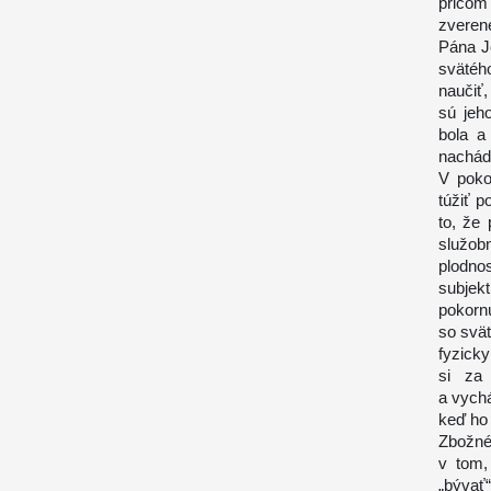
pričom
zveren
Pána J
svätéh
naučiť,
sú jeh
bola a
nachád
V poko
túžiť 
to, že
služob
plodno
subjek
pokorn
so svä
fyzicky
si za 
a vych
keď ho 
Zbožné
v tom,
„bývať