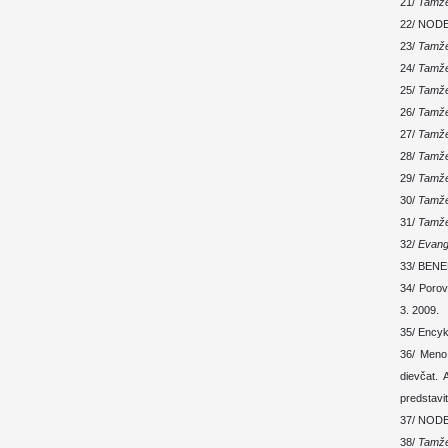
21/
Tamž
22/ NODET
23/
Tamž
24/
Tamž
25/
Tamž
26/
Tamž
27/
Tamž
28/
Tamž
29/
Tamž
30/
Tamž
31/
Tamž
32/
Evange
33/ BENED
34/ Porov
3. 2009.
35/ Encyk
36/ Meno
dievčat. 
predstavi
37/ NODET
38/
Tamž