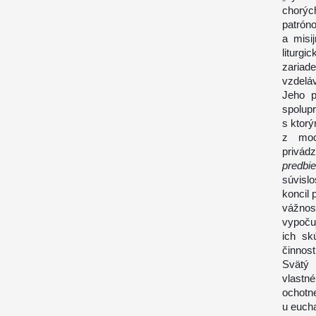
chorých
patrón
a misi
liturgi
zariad
vzdeláv
Jeho p
spolupr
s ktorý
z moc
privádz
predbie
súvisl
koncil
vážnosť
vypočuj
ich sk
činnost
Svätý 
vlastné
ochot
u eucha