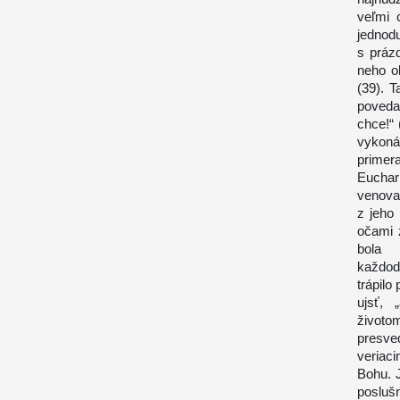
veľmi 
jednod
s práz
neho o
(39). 
poveda
chce!“ 
vykoná
primer
Euchar
venova
z jeho 
očami 
bola 
každod
trápilo
ujsť,
životo
presve
veriaci
Bohu. J
posluš