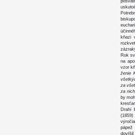
posvät
uskuto
Potreb
biskup
euchar
účinné
kňazi 
rozkve
zázraky
Rok sv
na apo
vzor kň
ženie 
všetký
za všet
za nich
by moh
kresťan
Drahí 
(1859)
výroči
pápež 
dovŕši