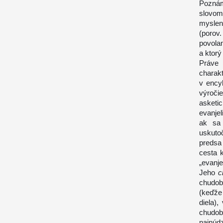
Poznám
slovom
mysleni
(porov
povolan
a ktorý 
Práve 
charak
v ency
výroči
asketi
evanjel
ak sa 
uskuto
predsa
cesta 
„evanj
Jeho
c
chudob
(keďže 
diela),
chudo
najnúd