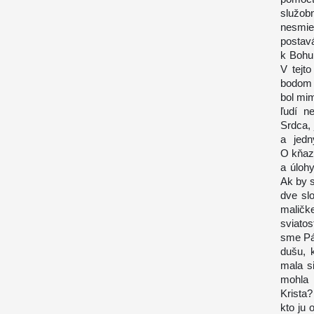
služob
nesmie
postav
k Bohu
V tejt
bodom 
bol mim
ľudí n
Srdca,
a jedn
O kňaz
a úlohy
Ak by s
dve sl
maličk
sviatos
sme Pán
dušu, 
mala si
mohla 
Krista?
kto ju 