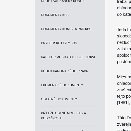
treba p
DRUHÝ VATIKÁNSKY KONCIL
ohľadom
do kate
DOKUMENTY KBS
Teda t
DOKUMENTY KOMISIÍ A RÁD KBS
slobodo
nezluči
PASTIERSKE LISTY KBS
zakázan
spoloč
KATECHIZMUS KATOLÍCKEJ CIRKVI
pristúp
KÓDEX KÁNONICKÉHO PRÁVA
Miestn
ohľado
EKUMENICKÉ DOKUMENTY
zrušen
tejto p
OSTATNÉ DOKUMENTY
[1981],
PRÍLEŽITOSTNÉ MODLITBY A
Túto De
POBOŽNOSTI
zverejn
audienc