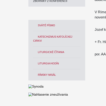
ZBORNÍKY Z KONFERENCIÍ
V Ríme,
novemb
SVÄTÉ PÍSMO
Jozef k
KATECHIZMUS KATOLÍCKEJ
CIRKVI
+ Fr. H
LITURGICKÉ ČÍTANIA
por. A
LITURGIA HODÍN
RÍMSKY MISÁL