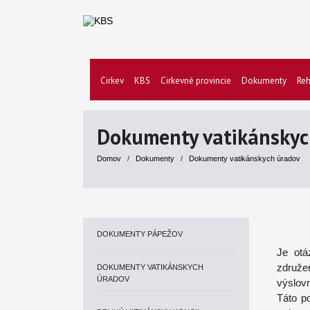
Cirkev
KBS
Cirkevné provincie
Dokumenty
Reh
Dokumenty vatikánskyc
Domov
/
Dokumenty
/
Dokumenty vatikánskych úradov
DOKUMENTY PÁPEŽOV
Je otá
združe
DOKUMENTY VATIKÁNSKYCH
ÚRADOV
výslov
Táto p