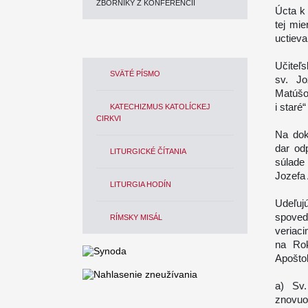
ZBORNÍKY Z KONFERENCIÍ
Úcta k 
tej mi
uctieva
Učiteľs
SVÄTÉ PÍSMO
sv. Jo
Matúšov
i staré“
KATECHIZMUS KATOLÍCKEJ
CIRKVI
Na dok
dar od
LITURGICKÉ ČÍTANIA
súlade
Jozefa 
LITURGIA HODÍN
Udeľuj
spoveď
RÍMSKY MISÁL
veriaci
na Rok
Apoštol
a) Sv
znovuo