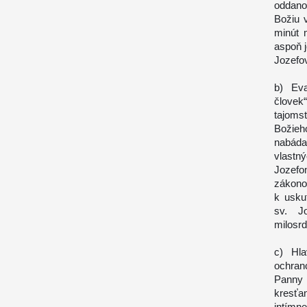
oddano
Božiu 
minút 
aspoň 
Jozefov
b) Eva
človek
tajoms
Božieh
nabáda 
vlastn
Jozefo
zákono
k uskut
sv. J
milosr
c) Hla
ochran
Panny 
kresťa
intímn