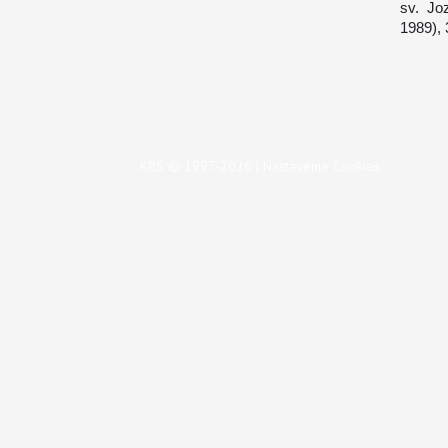
sv. Jo
1989), 
KBS © 1997-2026 |
Nastavenie Cookies