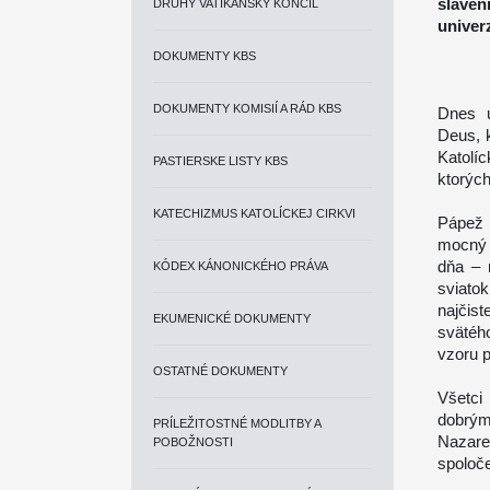
sláve
DRUHÝ VATIKÁNSKY KONCIL
univerz
DOKUMENTY KBS
DOKUMENTY KOMISIÍ A RÁD KBS
Dnes 
Deus, k
Katolí
PASTIERSKE LISTY KBS
ktorých
KATECHIZMUS KATOLÍCKEJ CIRKVI
Pápež 
mocný 
dňa ‒ 
KÓDEX KÁNONICKÉHO PRÁVA
sviat
najčist
EKUMENICKÉ DOKUMENTY
svätéh
vzoru p
OSTATNÉ DOKUMENTY
Všetci
dobrým
PRÍLEŽITOSTNÉ MODLITBY A
Nazar
POBOŽNOSTI
spoloče