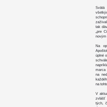
Svätá 
všetký
schopn
zažíval
tak dá
„pre C
novým 
Na opä
Apošto
úplné o
schvál
napríkl
marca a
na ned
každéh
na toht
V aktu
zvlášť
tých, 