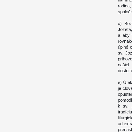
rodina
spoloč
d) Bož
Jozefa,
a aby 
rovnak
úplné 
sv. Jo
príhov
našie
dôstojn
e) Úte
je člov
opuste
pomodli
k sv. 
tradíci
liturgi
ad extr
prenas