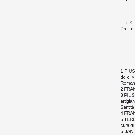
L. + S.
Prot. n
_____
1 PIUS 
delle v
Romano,
2 FRAN
3 PIUS 
artigi
Santità
4 FRAN
5 TERÉZ
cura di
6 JÁN 