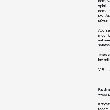
domova
splniť
doma a
sv. Jo
dôverou
Aby sa 
moci k
vybave
sviatos
Tento 
iné odl
V Ríme 
Kardin
vyšší p
Krzyszt
regent