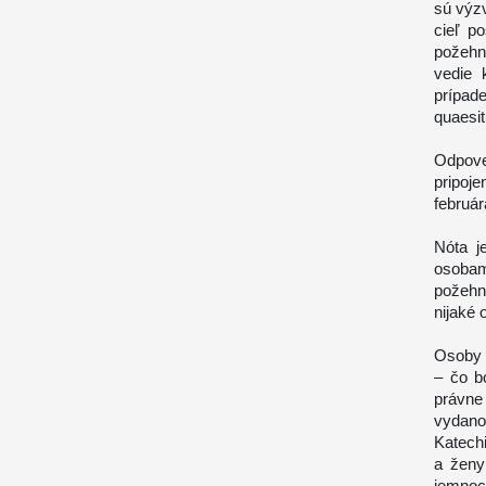
sú výz
cieľ p
požehn
vedie 
prípad
quaesi
Odpove
pripoj
február
Nóta j
osoba
požeh
nijaké 
Osoby s
– čo b
právn
vydan
Katechi
a ženy
jemnoc