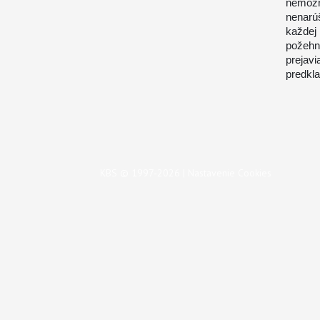
nemožn
nenarú
každej
požehn
prejav
predkla
KBS © 1997-2026 |
Nastavenie Cookies