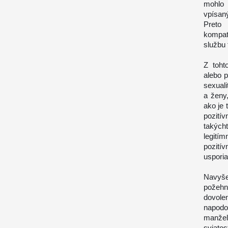
mohlo 
vpísan
Preto
kompat
službu
Z toht
alebo p
sexual
a ženy
ako je
pozitív
takých
legití
pozití
usporia
Navyše
požeh
dovol
napod
manžel
sviato