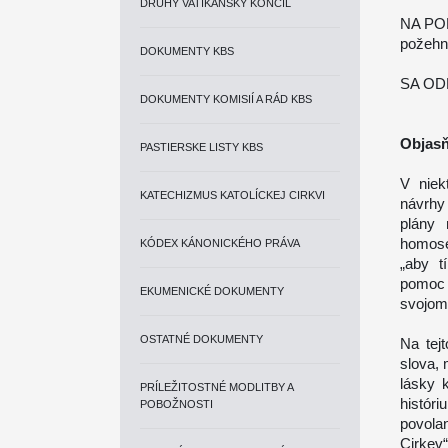
DRUHÝ VATIKÁNSKY KONCIL
NA PO
požehn
DOKUMENTY KBS
SA OD
DOKUMENTY KOMISIÍ A RÁD KBS
Objasň
PASTIERSKE LISTY KBS
V niek
KATECHIZMUS KATOLÍCKEJ CIRKVI
návrhy
plány 
homose
KÓDEX KÁNONICKÉHO PRÁVA
„aby t
pomoc 
EKUMENICKÉ DOKUMENTY
svojom 
OSTATNÉ DOKUMENTY
Na tej
slova, 
lásky 
PRÍLEŽITOSTNÉ MODLITBY A
histór
POBOŽNOSTI
povola
Cirkev“