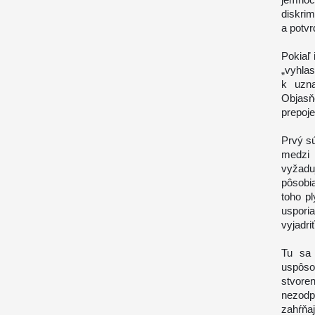
diskrim
a potvr
Pokiaľ
„vyhla
k uzna
Objas
prepoj
Prvý s
medzi 
vyžadu
pôsobia
toho p
usporia
vyjadriť
Tu sa 
uspôsob
stvore
nezodp
zahŕňa