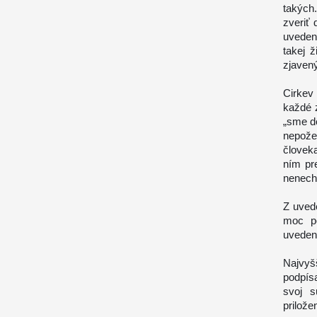
takých
zveriť
uveden
takej 
zjavený
Cirkev
každé z
„sme d
nepože
človek
ním pr
nenech
Z uved
moc po
uveden
Najvyš
podpís
svoj s
prilož