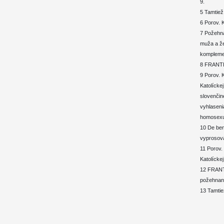
9.
5 Tamtiež
6 Porov. 
7 Požehna
muža a že
komplemen
8 FRANTIŠ
9 Porov.
Katolícke
slovenčin
vyhlaseni
homosexu
10 De ben
vyprosov
11 Porov
Katolíckej
12 FRANTI
požehnan
13 Tamtie
______