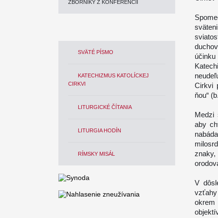
ZBORNÍKY Z KONFERENCIÍ
Spomed
sväten
sviato
duchov
SVÄTÉ PÍSMO
účinku
Katech
neudeľu
KATECHIZMUS KATOLÍCKEJ
CIRKVI
Cirkvi 
ňou“ (b
LITURGICKÉ ČÍTANIA
Medzi 
aby ch
LITURGIA HODÍN
nabáda 
milosr
znaky, 
RÍMSKY MISÁL
orodov
V dôsl
vzťahy
okrem 
objektí