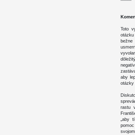
Komen
Toto v
otázku 
bežne 
usmern
vyvolan
dôležit
negatí
zastáva
aby le
otázky
Diskut
sprevá
rastu 
Franti
„aby t
pomoc 
svojom 