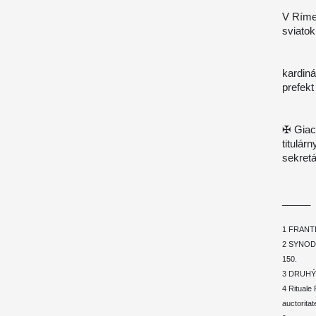
V Ríme,
sviatok
kardiná
prefekt
✠ Giac
titulár
sekretá
_____
1 FRANTIŠ
2 SYNODA
150.
3 DRUHÝ 
4 Rituale
auctorita