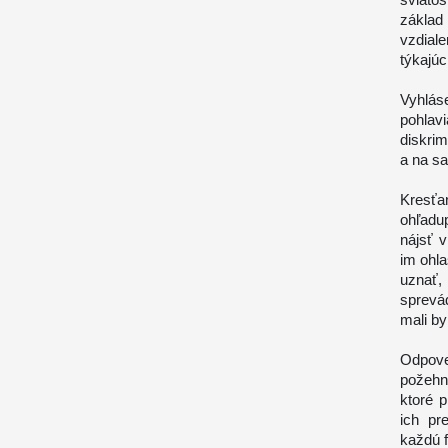
základ
vzdial
týkajúc
Vyhlás
pohlav
diskri
a na sa
Kresťa
ohľadu
nájsť 
im ohla
uznať,
sprevád
mali by
Odpove
požehn
ktoré 
ich pr
každú 