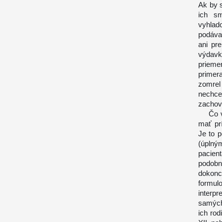
Ak by 
ich sm
vyhlad
podáva
ani pr
výdav
prieme
primer
zomrel
nechce 
zachova
Čo vša
mať pr
Je to 
(úplný
pacien
podobn
dokonc
formu
interpr
samých
ich ro