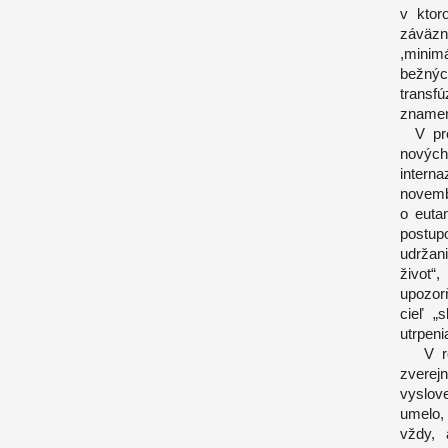
v ktor
záväzn
,minim
bežný
transfú
znamena
V prej
nových
intern
novemb
o euta
postup
udržani
život“
upozorň
cieľ „
utrpeni
V roku
zverej
vyslov
umelo, 
vždy, 