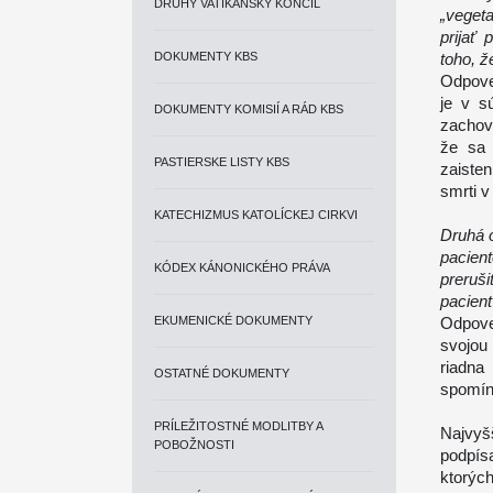
DRUHÝ VATIKÁNSKY KONCIL
„veget
prijať
DOKUMENTY KBS
toho, ž
Odpove
je v s
DOKUMENTY KOMISIÍ A RÁD KBS
zachov
že sa 
PASTIERSKE LISTY KBS
zaisten
smrti v
KATECHIZMUS KATOLÍCKEJ CIRKVI
Druhá 
pacien
KÓDEX KÁNONICKÉHO PRÁVA
preruš
pacien
EKUMENICKÉ DOKUMENTY
Odpove
svojou
riadna
OSTATNÉ DOKUMENTY
spomín
PRÍLEŽITOSTNÉ MODLITBY A
Najvyš
POBOŽNOSTI
podpís
ktorýc