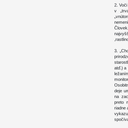
2. Voči
v „trv
„vnúto
nemení
Človek
najvyš
,rastli
3. „Ch
prirod
staros
atď.) 
ležaní
monito
Osobitn
deje u
na zac
preto 
riadne
vykazu
spočíva