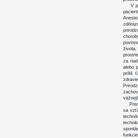
V pros
pacien
Aneste
zdôraz
prirod
chorob
povinn
života.
prostr
za ria
alebo 
príliš 
zdravi
Prirod
zachova
vážnejš
Predov
sa vzť
techn
technik
spontá
funkci