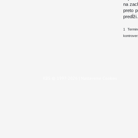
na zach
preto p
predĺži.
1 Termin
kontroverz
KBS © 1997-2026 |
Nastavenie Cookies