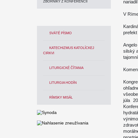
nariadi
ZBORNÍKY Z KONFERENCIÍ
V Ríme,
Kardiná
prefekt
SVÄTÉ PÍSMO
Angelo
KATECHIZMUS KATOLÍCKEJ
silský 
CIRKVI
tajomn
LITURGICKÉ ČÍTANIA
Koment
Kongre
LITURGIA HODÍN
ohľadne
všeobe
RÍMSKY MISÁL
júla 2
Konfer
hydrat
výnimo
zdravot
moráln
prostri