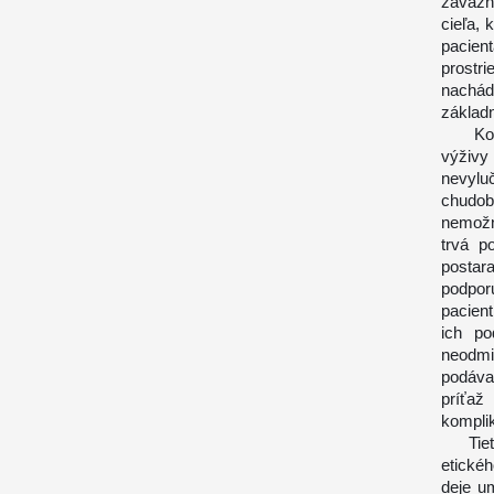
záväzn
cieľa, 
pacien
prostr
nachád
základ
Kongre
výživy
nevylu
chudob
nemožné
trvá p
postar
podpor
pacien
ich po
neodmi
podáva
príťaž
kompli
Tieto 
etickéh
deje u