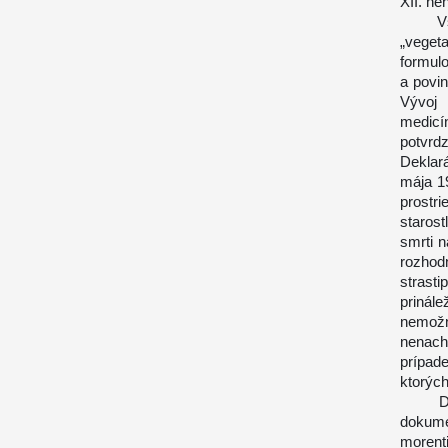
XII. ne
Všetk
„veget
formulo
a povi
Vývoj 
medicín
potvrdz
Deklará
mája 1
prostri
staros
smrti n
rozhod
strasti
prinále
nemožn
nenachá
prípad
ktorých
Dňa 2
dokumen
morenti