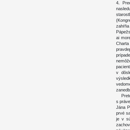
4. Pre
nasle
staro
(Kongr
zahŕňa
Pápežsk
ai more
Chart
pravde
prípad
nemôže 
pacient
v dôsl
výsled
vedomé
zanedba
Preto 
s práv
Jána P
prvé s
je v s
zachova