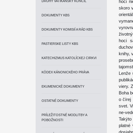
hoci n
DRUHÝ VATIKÁNSKY KONCIL
skoro 
orient
DOKUMENTY KBS
vymane
vyrovn
DOKUMENTY KOMISIÍ A RÁD KBS
životný
hoci s
PASTIERSKE LISTY KBS
duchovn
knihy, 
KATECHIZMUS KATOLÍCKEJ CIRKVI
prosebn
tajomst
KÓDEX KÁNONICKÉHO PRÁVA
Lenže 
publik
viery. 
EKUMENICKÉ DOKUMENTY
Boha b
o čírej
OSTATNÉ DOKUMENTY
svet. 
ne-ved
PRÍLEŽITOSTNÉ MODLITBY A
Takýto 
POBOŽNOSTI
platné
dosiah