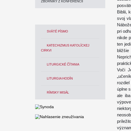
ZBORNÍKY Z KONFERENCIÍ
posvät
Biblii,
svoj v
Nábože
pri od
SVÄTÉ PÍSMO
nikde 
ten jed
KATECHIZMUS KATOLÍCKEJ
bližš
CIRKVI
Nepric
praktic
LITURGICKÉ ČÍTANIA
Voči J
„učení
LITURGIA HODÍN
rozdie
úplne 
RÍMSKY MISÁL
ale ib
výpove
niekto
neosob
príleži
význam