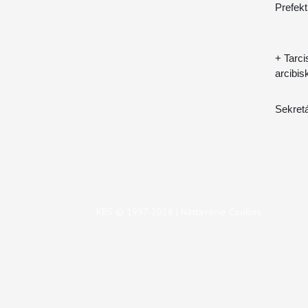
Prefekt
+ Tarci
arcibis
Sekret
KBS © 1997-2026 |
Nastavenie Cookies