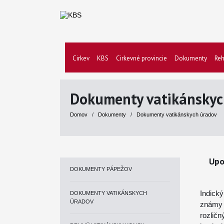
Cirkev
KBS
Cirkevné provincie
Dokumenty
Reh
Dokumenty vatikánskyc
Domov
/
Dokumenty
/
Dokumenty vatikánskych úradov
Upo
DOKUMENTY PÁPEŽOV
Indick
DOKUMENTY VATIKÁNSKYCH
ÚRADOV
známy 
rozličn