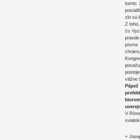
tomto 
posúdiť
zlo sú 
Z toho
čo Vyz
pravde
písme 
chrámu.
Kongre
považu
postoj
vážne 
Pápež 
prefek
ktorom
uverejn
V Ríme,
sviatok
+ Josep