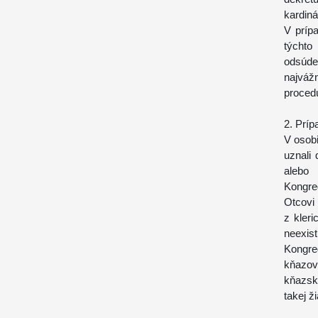
kardiná
V príp
týchto
odsúde
najváž
proced
2. Prí
V osob
uznali
alebo
Kongre
Otcovi
z kler
neexist
Kongre
kňazov
kňazský
takej ž