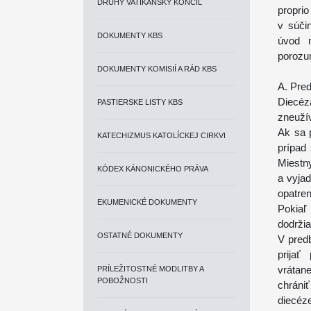
DRUHÝ VATIKÁNSKY KONCIL
propri
v súči
DOKUMENTY KBS
úvod 
porozu
DOKUMENTY KOMISIÍ A RÁD KBS
A. Pre
Diecé
PASTIERSKE LISTY KBS
zneuží
Ak sa 
KATECHIZMUS KATOLÍCKEJ CIRKVI
prípad 
Miestn
KÓDEX KÁNONICKÉHO PRÁVA
a vyjad
opatren
EKUMENICKÉ DOKUMENTY
Pokiaľ
dodrži
OSTATNÉ DOKUMENTY
V pred
prijať
vrátan
PRÍLEŽITOSTNÉ MODLITBY A
POBOŽNOSTI
chráni
diecéz