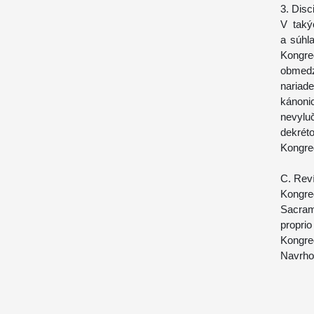
3. Disc
V taký
a súhl
Kongre
obmedz
nariad
kánoni
nevylu
dekrét
Kongreg
C. Reví
Kongre
Sacrame
propri
Kongr
Navrho