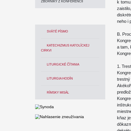
ZBORNÍKY Z KONFERENCIÍ
k tomu,
zaisti
diskré
neho i 
SVÄTÉ PÍSMO
B. Pro
Kongre
KATECHIZMUS KATOLÍCKEJ
a tam, 
CIRKVI
Kongreg
LITURGICKÉ ČÍTANIA
1. Tres
Kongre
LITURGIA HODÍN
trestn
Akékoľ
predlož
RÍMSKY MISÁL
Kongre
inštru
miestn
kňaz je
dôkazm
dekrét