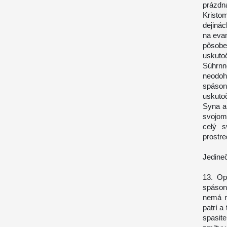
prázdn
Kristo
dejinác
na evan
pôsobe
uskutoč
Súhrnn
neodoh
spáson
uskutoč
Syna a
svojom
celý s
prostr
Jedine
13. Op
spáson
nemá ni
patrí a
spasit