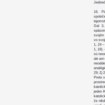
Jedineč
16. Pá
spoloč
tajomst
Gal 3,
spáson
svojím 
vo svoj
1, 24 –
1, 18).
sú neo
ale ani
neodde
analógi
29; Zj 2
Preto 
prostr
katolíc
jeden K
katolíc
že nikd