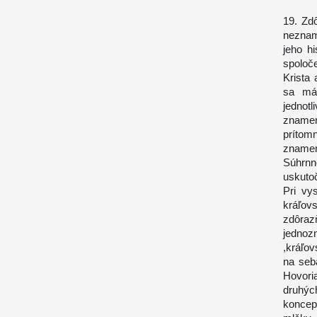
19. Zd
neznam
jeho hi
spoloč
Krista
sa má 
jednotl
zname
prítom
znamen
Súhrnn
uskutoč
Pri vy
kráľov
zdôraz
jednoz
,kráľov
na seb
Hovoria
druhýc
koncep