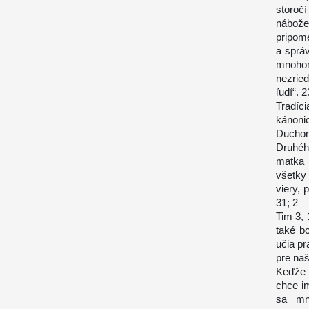
storoč
nábož
pripom
a správ
mnohom
nezrie
ľudí“. 2
Tradíc
kánoni
Duchom
Druhéh
matka 
všetky
viery,
31; 2
Tim 3, 
také bo
učia p
pre naš
Keďže 
chce im
sa mno