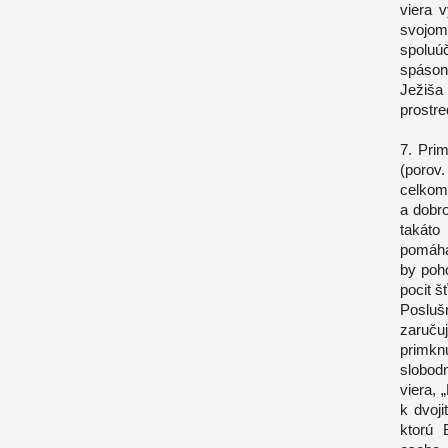
viera 
svojom 
spoluú
spáson
Ježiša 
prostre
7. Pri
(porov
celkom
a dobro
takáto
pomáha
by poho
pocit š
Poslušn
zaruču
primkn
slobod
viera, 
k dvoji
ktorú 