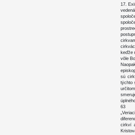
17. Exi
veden
spoloč
spoloč
prostr
postup
cirkvam
cirkvá
keďže n
vôle Bo
Naopak
episkop
sú cir
týchto 
určito
smeruj
úplného
63
„Veria
difere
cirkví
Kristo