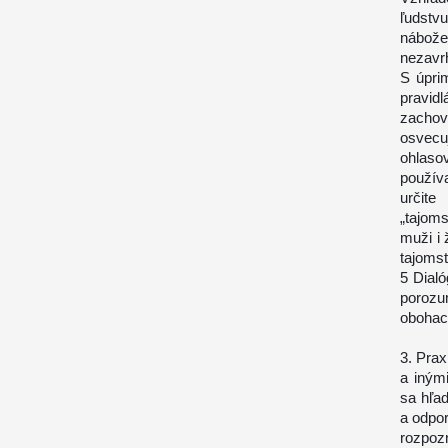
ľudst
nábože
nezavrh
S úpri
pravid
zachov
osvecuj
ohlasov
použív
určite
„tajoms
muži i
tajomst
5 Dialó
porozu
obohaco
3. Prax
a iným
sa hľa
a odpo
rozpoz