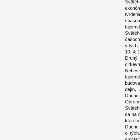
Svätéh
ekonóm
tvrden
spáson
tajoms
Svätéh
časoch 
v tých,
10, 4; 1
Druhý 
cirkev
Nebeské
tajoms
budovan
dejín,
Duchom
Okrem 
Svätého
sa na 
ktorom
Duchu a
o tých
srdcia