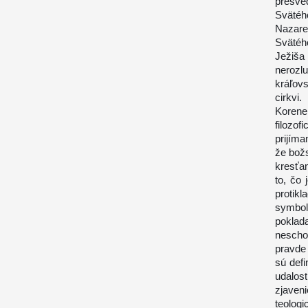
presve
Sväté
Nazare
Svätéh
Ježiša
nerozlu
kráľovs
cirkvi.
Korene
filozof
prijíma
že božs
kresťan
to, čo
protik
symbol
poklad
nescho
pravde 
sú defi
udalos
zjaven
teolo