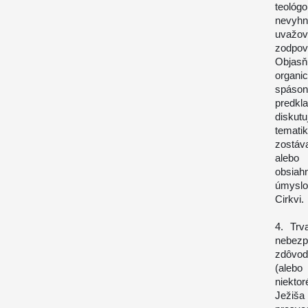
teológ
nevyhn
uvažo
zodpov
Objasň
organic
spáson
predkl
diskutu
temati
zostáv
alebo 
obsiah
úmyslo
Cirkvi.
4. Trv
nebezpe
zdôvod
(alebo
niektor
Ježiša