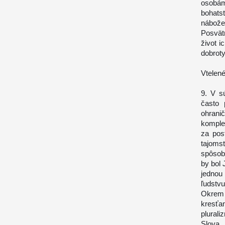
osobá
bohat
nábože
Posvät
život i
dobroty
Vtelené
9. V s
často 
ohrani
komple
za pos
tajoms
spôsob
by bol 
jednou 
ľudstvu
Okrem 
kresť
plural
Slova,