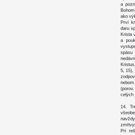
a pozn
Bohom 
ako výk
Prví k
daru s
Krista 
a pouk
vystupo
spásu 
nedávn
Kristus
5, 15)
zodpov
nebom 
(porov
celých 
14. Tr
všeobe
navždy
zmŕtvy
Pri re