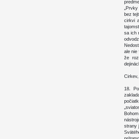
predmet
„Prvky 
bez tej
cirkvi
tajoms
sa ich
odvodzu
Nedost
ale nie
že roz
dejinác
Cirkev,
18. Po
zakla
počiatk
„sviat
Bohom 
nástroj
strany
Svätéh
prítom