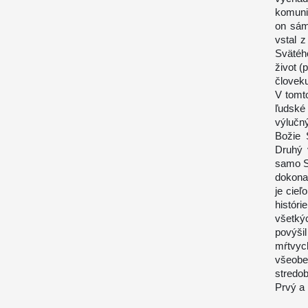
komuni
on sám
vstal 
Svätéh
život (
človek
V tomt
ľudské 
výlučn
Božie 
Druhý 
samo Sl
dokona
je cie
histór
všetkýc
povýšil
mŕtvych
všeobe
stredo
Prvý a 