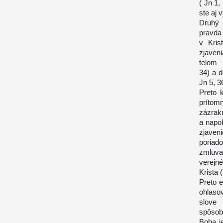
( Jn 1,
ste aj 
Druhý 
pravda
v Kris
zjaveni
telom –
34) a 
Jn 5, 36
Preto 
prítom
zázrak
a napo
zjaven
poriad
zmluva
verejn
Krista 
Preto 
ohlaso
slove 
spôsob
Boha j