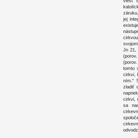
viesť 
katolíc
záruku,
jej in
existu
nástup
cirkvo
svojom 
Jn 21, 
(porov.
(porov
tomto s
cirkvi,
ním.“ 
zladiť
naprie
cirkvi,
sa nac
cirke
spoloč
cirkev
odvodzu