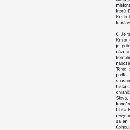
mision
ktorú 
Krista
ktorá v
6. Je t
Krista
je prí
názoru
komple
nábožen
Tento 
podľa 
spáson
histor
ohrani
Slova,
konečn
hĺbka 
nevyče
sa ani
úplnou,