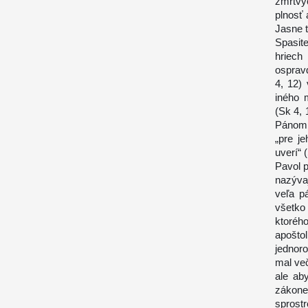
zmŕtvy
plnosť 
Jasne 
Spasit
hriech
osprav
4, 12)
iného 
(Sk 4, 
Pánom 
„pre j
uverí“ 
Pavol p
nazýva
veľa p
všetko
ktoréh
apošto
jednor
mal več
ale ab
zákone
sprostr