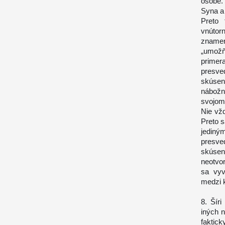
osobe.
Syna a
Preto 
vnútor
znamen
„umožň
prime
presve
skúsen
nábožno
svojom
Nie vž
Preto s
jediný
presve
skúsen
neotvor
sa vyv
medzi 
8. Šír
iných 
faktick