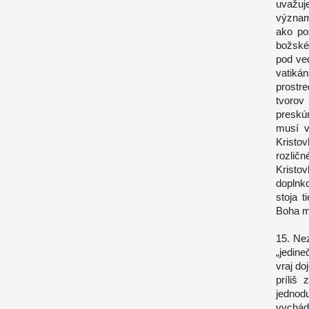
uvažuj
význam
ako po
božské
pod ve
vatiká
prostr
tvorov
preskú
musí v
Kristo
rozlič
Kristo
doplnko
stoja 
Boha mi
15. Ne
„jedine
vraj d
príliš
jednod
vychád