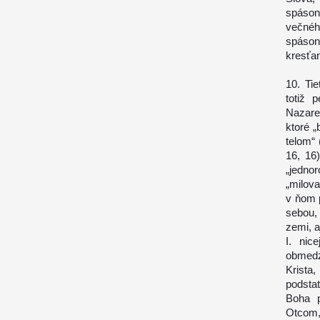
spáson
večné
spáson
kresťan
10. Ti
totiž 
Nazare
ktoré „
telom“ 
16, 16
„jedno
„milov
v ňom 
sebou, 
zemi, a
I. nic
obmedz
Krista
podsta
Boha p
Otcom,