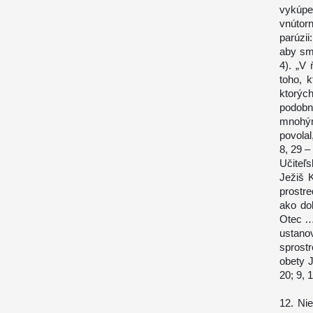
vykúpe
vnútor
parúzii
aby sme
4). „V
toho, k
ktorýc
podobn
mnohým
povolal
8, 29 –
Učiteľ
Ježiš K
prostre
ako do
Otec … 
ustano
sprost
obety 
20; 9, 1
12. Ni