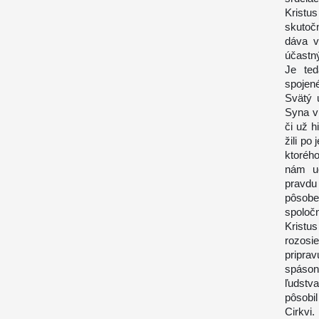
Kristu
skutoč
dáva v
účastn
Je ted
spoje
Svätý 
Syna v
či už h
žili po
ktoréh
nám uč
pravdu
pôsobe
spoloč
Kristu
rozosi
priprav
spáson
ľudstva
pôsobil
Cirkvi.