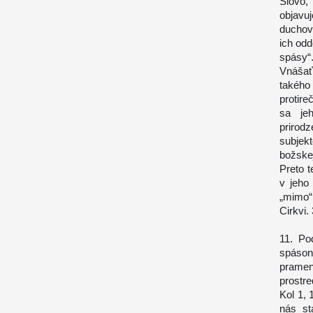
Slovo,
objavu
duchov
ich odd
spásy“
Vnášať
takého 
protir
sa je
prirod
subjek
božskej
Preto t
v jeho
„mimo“
Cirkvi.
11. Po
spáson
pramen
prostre
Kol 1, 
nás st