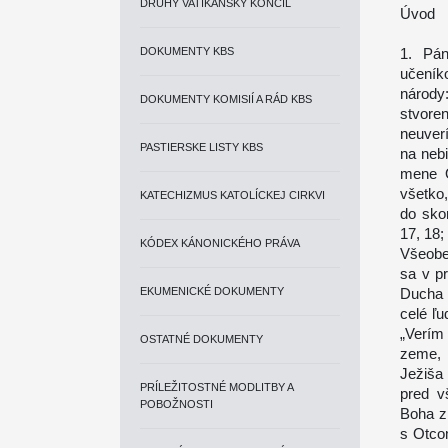
DRUHÝ VATIKÁNSKY KONCIL
Úvod
DOKUMENTY KBS
1. Pán
učeníko
národy
DOKUMENTY KOMISIÍ A RÁD KBS
stvore
neuver
PASTIERSKE LISTY KBS
na nebi
mene O
všetko,
KATECHIZMUS KATOLÍCKEJ CIRKVI
do skon
17, 18;
KÓDEX KÁNONICKÉHO PRÁVA
Všeobec
sa v p
EKUMENICKÉ DOKUMENTY
Ducha 
celé ľ
„Verím
OSTATNÉ DOKUMENTY
zeme, 
Ježiša
PRÍLEŽITOSTNÉ MODLITBY A
pred v
POBOŽNOSTI
Boha z
s Otco