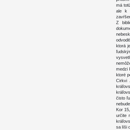
má toti
ale k 
zavŕšen
Z bibl
dokum
nebesk
odvodiť
ktorá 
ľudský
vysvet
nemôže
medzi 
ktoré 
Cirkvi
kráľovs
kráľov
čisto ľ
nebude
Kor 15
určite
kráľov
sa líši