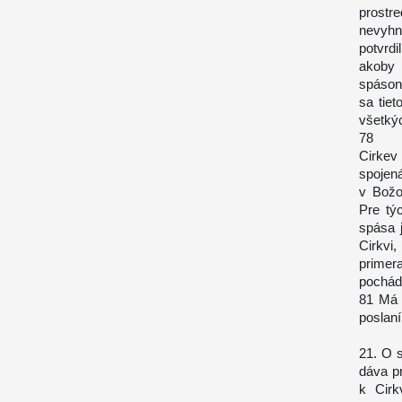
prostr
nevyhn
potvrdi
akoby 
spásono
sa tie
všetkýc
78
Cirkev
spojená
v Božo
Pre týc
spása j
Cirkvi
primer
pochád
81 Má 
poslan
21. O 
dáva p
k Cirk