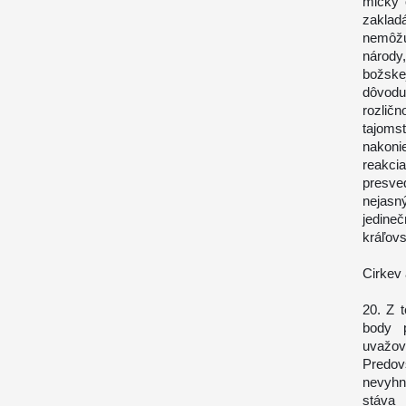
mlčky 
zaklad
nemôžu 
národy
božske
dôvodu
rozlič
tajoms
nakoni
reakci
presve
nejasný
jedine
kráľovs
Cirkev
20. Z t
body p
uvažova
Predo
nevyhn
stáva