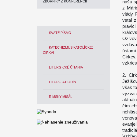
našu s
ZBORNÍKY Z KONFERENCIÍ
z Mári
vlády 
vstal 
pravic
kráľo
SVÄTÉ PÍSMO
Oživov
vzdáva
KATECHIZMUS KATOLÍCKEJ
ústami
CIRKVI
Cirkev
vzkries
LITURGICKÉ ČÍTANIA
2. Cir
Ježišo
LITURGIA HODÍN
však to
výzva 
RÍMSKY MISÁL
aktuál
čím ch
nehlása
venov
evanje
tradíci
Vzhľad