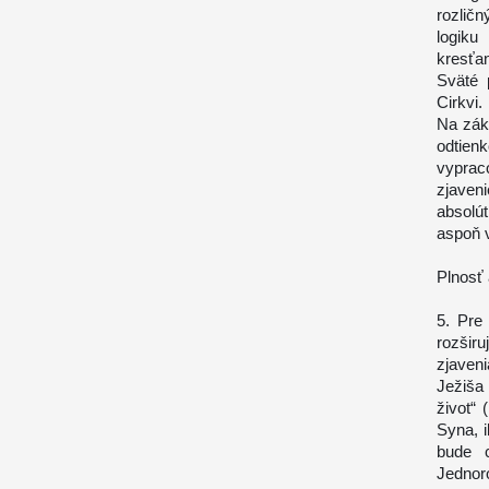
rozličn
logiku
kresťa
Sväté 
Cirkvi.
Na zák
odtien
vyprac
zjaveni
absolú
aspoň v
Plnosť 
5. Pre 
rozšir
zjaven
Ježiša
život“ 
Syna, 
bude c
Jednoro