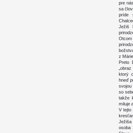
pre nás
sa člov
príde 
Chalce
Ježiš 
prirodz
Otcom 
prirod
božstv
z Márie
Preto 
„obraz
ktorý 
hneď p
svojou
so sebo
takže 
miluje 
V tejto
kresťa
Ježiša
osoba 