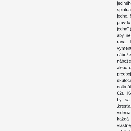
jediné
spiritu
jedno,
pravdu
jedna" 
aby nen
rana, 
vymen
nábož
nábože
alebo o
predpoj
skutoč
dotknúť
62). „K
by sa 
‚kresťa
videni
každá 
vlastne