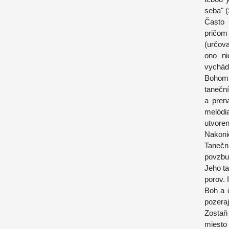
seba" (
Často 
pričom
(určov
ono ni
vychád
Bohom 
tanečn
a pren
melódi
utvoren
Nakon
Tanečn
povzbu
Jeho ta
porov. 
Boh a č
pozeraj
Zostaň 
miesto