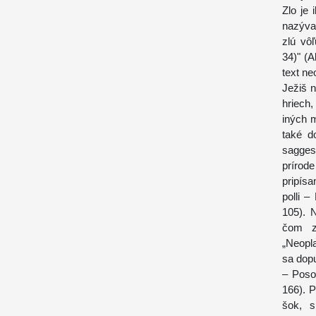
Zlo je 
nazýva
zlú vô
34)" (A
text ne
Ježiš n
hriech,
iných m
také d
saggess
prírode
pripísa
polli –
105). 
čom zá
„Neopla
sa dopu
– Posol
166). 
šok, s