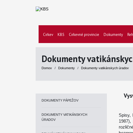
Cirkev
KBS
Cirkevné provincie
Dokumenty
Reh
Dokumenty vatikánskyc
Domov
/
Dokumenty
/
Dokumenty vatikánskych úradov
Vys
DOKUMENTY PÁPEŽOV
Spisy, 
DOKUMENTY VATIKÁNSKYCH
ÚRADOV
1987),
rozlič
bezpro