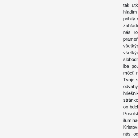
tak ut
hľadím
pribitý
zahľad
nás ro
prameňo
všetký
všetký
slobod
iba po
môcť n
Tvoje 
odvahy?
hriešni
stránko
on bdel
Posols
ilumina
Kristov
nás od