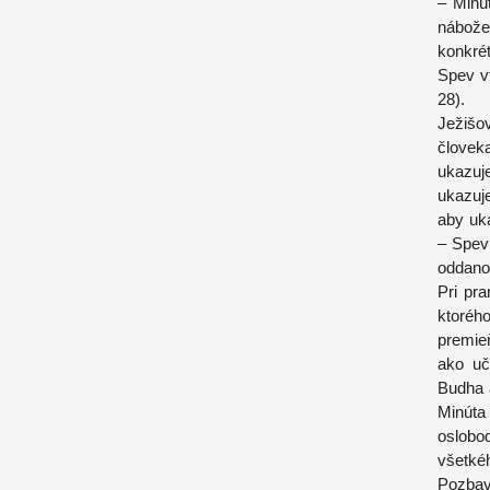
– Minú
nábože
konkrét
Spev vt
28).
Ježiš
človek
ukazuje
ukazuje
aby uká
– Spev 
oddanos
Pri pra
ktorého
premie
ako uč
Budha 
Minúta 
oslobo
všetké
Pozbav