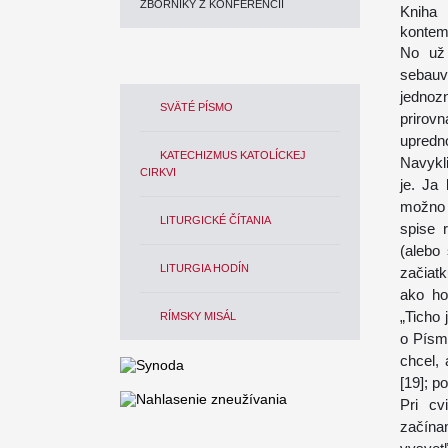
ZBORNÍKY Z KONFERENCIÍ
Kniha
kontemp
No už 
sebauv
jednoz
SVÄTÉ PÍSMO
prirov
upredn
KATECHIZMUS KATOLÍCKEJ
Navykl
CIRKVI
je. Ja
možno n
LITURGICKÉ ČÍTANIA
spise 
(alebo
LITURGIA HODÍN
začiat
ako ho
„Ticho
RÍMSKY MISÁL
o Písm
chcel, 
[19]; po
Pri cv
začína