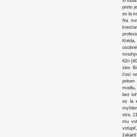
si ľudi
preto j
es la es
Na mno
kresťa
profesi
Kréda, 
osobné
mnohýc
62n [40
slov B
čosi n
pritom
modlu,
bez to
es la e
myšlien
stra. 2
mu vst
vstúpi
žaluješ