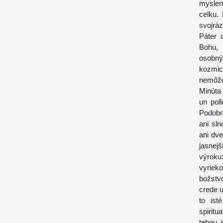
myslen
celku.
svojráz
Páter d
Bohu, 
osobný
kozmic
nemôže
Minúta 
un pol
Podobn
ani sln
ani dve
jasnej
výroku
vyriek
božstv
crede u
to ist
spiritu
tebou 