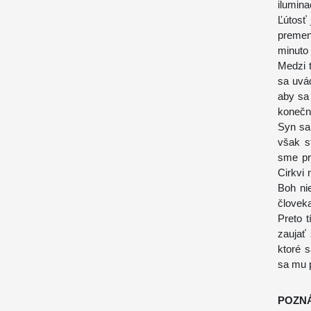
ilumina
Ľútosť 
premen
minuto 
Medzi t
sa uvá
aby sa
konečn
Syn sa 
však s
sme pr
Cirkvi 
Boh ni
človeka
Preto t
zaujať
ktoré 
sa mu p
POZN