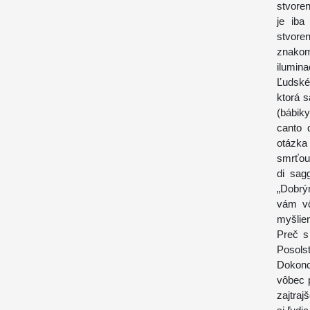
stvoren
je iba
stvoren
znakom,
iluminac
Ľudské
ktorá 
(bábiky
canto 
otázka
smrťou
di sag
„Dobrým
vám vô
myšlie
Preč s
Posols
Dokonc
vôbec 
zajtraj