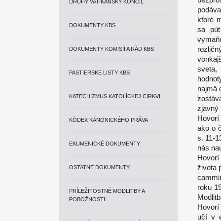
DRUHÝ VATIKÁNSKY KONCIL
podáva
ktoré 
DOKUMENTY KBS
sa pút
vymaňo
rozlič
DOKUMENTY KOMISIÍ A RÁD KBS
vonkaj
sveta,
PASTIERSKE LISTY KBS
hodnot
najmä o
KATECHIZMUS KATOLÍCKEJ CIRKVI
zostáva
zjavný
Hovorí
KÓDEX KÁNONICKÉHO PRÁVA
ako o 
s. 11-1
EKUMENICKÉ DOKUMENTY
nás nau
Hovorí
života
OSTATNÉ DOKUMENTY
cammin
roku 1
PRÍLEŽITOSTNÉ MODLITBY A
Modlit
POBOŽNOSTI
Hovorí 
učí v 