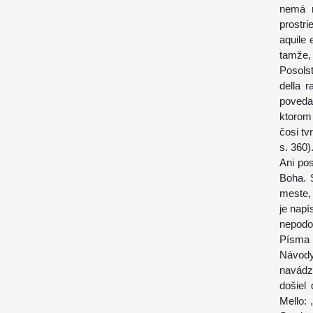
nemá n
prostri
aquile 
tamže,
Posolst
della 
poveda
ktorom
čosi tv
s. 360)
Ani po
Boha. 
meste,
je napí
nepodo
Písma 
Návody
navádz
došiel
Mello: