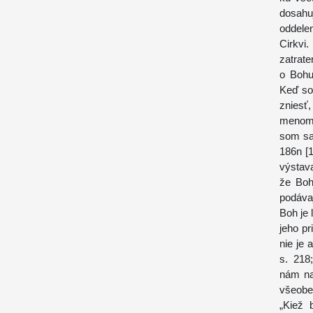
dosahu
oddele
Cirkvi
zatrate
o Bohu
Keď so
zniesť
menom?
som sa 
186n [1
výstava
že Boh
podáva
Boh je
jeho pr
nie je 
s. 218
nám na
všeobe
„Kiež 