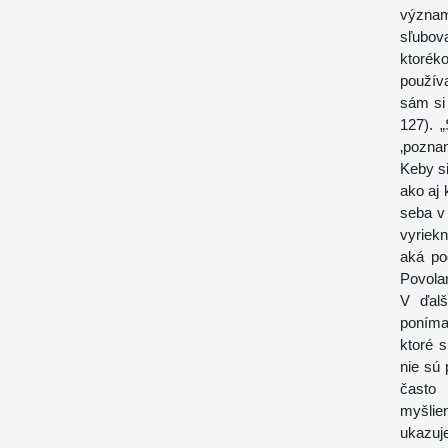
význam
sľubov
ktorék
používa
sám si 
127). 
‚poznan
Keby si
ako aj 
seba v 
vyriek
aká po
Povolan
V ďalš
poníma
ktoré 
nie sú 
často 
myšlie
ukazuj