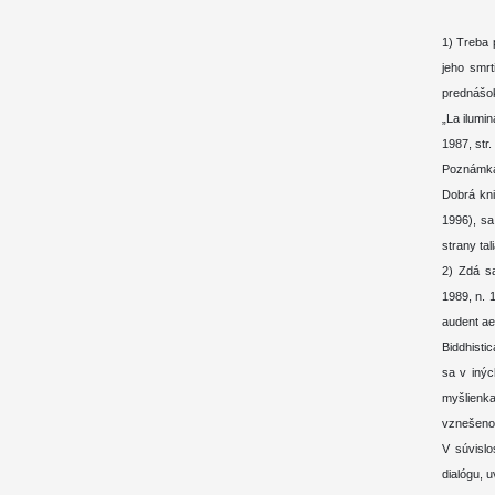
1) Treba 
jeho smr
prednášok
„La ilumin
1987, str.
Poznámka
Dobrá kni
1996), sa
strany ta
2) Zdá sa
1989, n. 
audent ae
Biddhisti
sa v inýc
myšlienka
vznešenos
V súvislo
dialógu, 