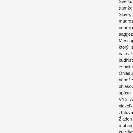
Svetlo
(tamže,
Slove,
múdros
neprej
saggez
Messagi
ktorý 
nazna
budhis
espiritu
Ohlas
nábože
ohlasov
spásu 
VÝSTA
niekoľ
zľutúva
Źiaden
mohame
ku vše