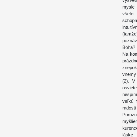
vysvet
mysle 
všetci
schopn
intuit
(tamže
poznáva
Boha? S
Na kom
prázd
znepok
vnemy 
(2). V
osviet
nespíme
veľkú 
radost
Porozu
myšlien
kurence
láske 