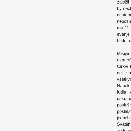
založi
by nech
cestami
nepozn
mu,41 
evanje
bude na
Misijno
usmerňu
Cirkvi
deliť s
všetký
Napoko
ľudia 
uskutoč
posluš
poslal
jednéh
Svätéh
zodpov