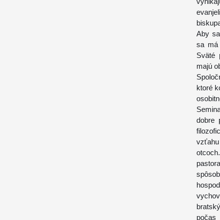
vynika
evanje
biskup
Aby sa
sa má 
Sväté 
majú ob
Spoloč
ktoré k
osobit
Semina
dobre 
filozo
vzťahu
otcoch
pastor
spôsob
hospod
vychov
bratsk
počas 