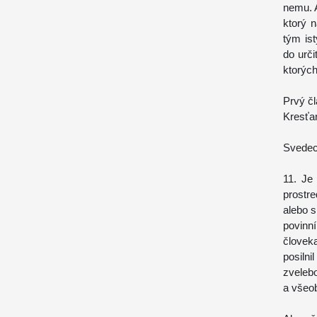
nemu. 
ktorý 
tým is
do urč
ktorých 
Prvý čl
Kresťa
Svedect
11. Je
prostre
alebo s
povinn
človeka
posiln
zvelebo
a všeo