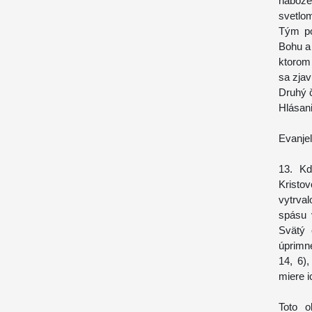
nábože
svetlo
Tým po
Bohu a 
ktorom
sa zjav
Druhý 
Hlásan
Evanjel
13. Kd
Kristo
vytrva
spásu 
Svätý 
úprimne
14, 6)
miere i
Toto o