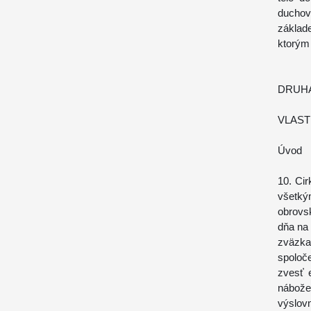
duchov
základ
ktorým 
DRUHÁ
VLAST
Úvod
10. Cir
všetký
obrovs
dňa na
zväzka
spoloč
zvesť 
nábože
výslov