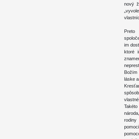
nový ž
„vyvol
vlastní
Preto
spoloče
im dost
ktoré 
znamení
nepres
Božím 
láske 
Kresťa
spôsob
vlastné
Takéto
národa
rodiny
pomoci 
pomoco