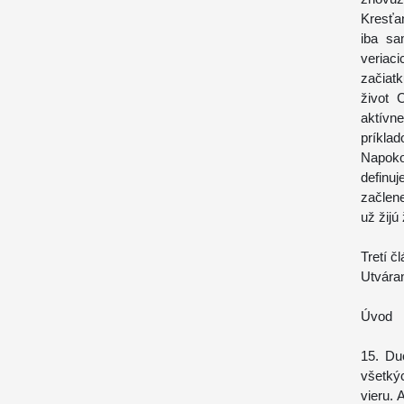
Kresťa
iba sa
veriac
začiat
život 
aktívn
príklad
Napoko
definu
začlene
už žijú
Tretí č
Utvára
Úvod
15. Du
všetký
vieru. 