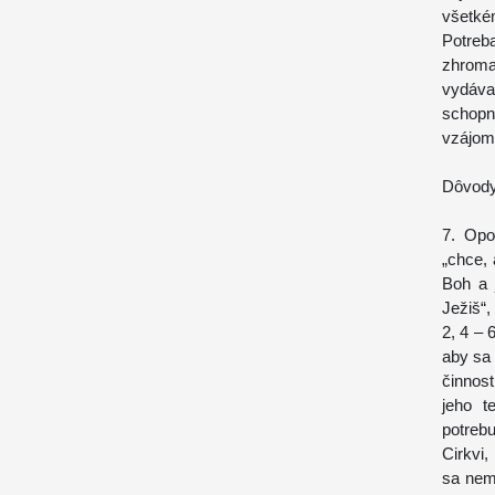
všetké
Potre
zhroma
vydáva
schopn
vzájom
Dôvody 
7. Opo
„chce, 
Boh a 
Ježiš“
2, 4 – 
aby sa 
činnost
jeho t
potreb
Cirkvi,
sa nemo