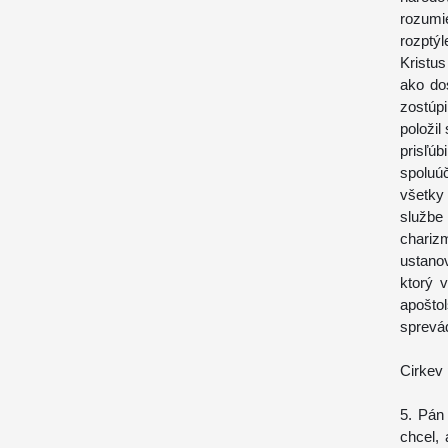
rozumi
rozptýl
Kristu
ako do
zostúpi
položil
prisľú
spoluú
všetky
služb
chari
ustanov
ktorý 
apošto
sprevá
Cirkev
5. Pán
chcel, 