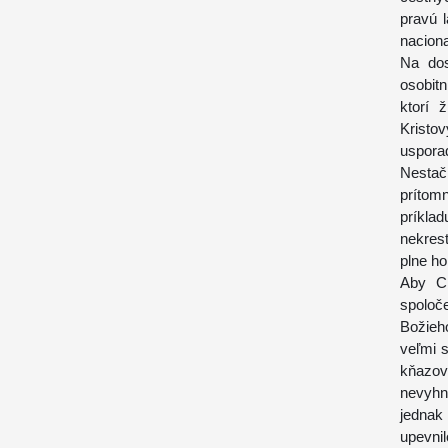
pravú 
naciona
Na dos
osobitn
ktorí 
Kristov
usporad
Nestač
prítom
príkla
nekres
plne ho 
Aby Ci
spoloč
Božieh
veľmi s
kňazov
nevyhnu
jednak
upevnil