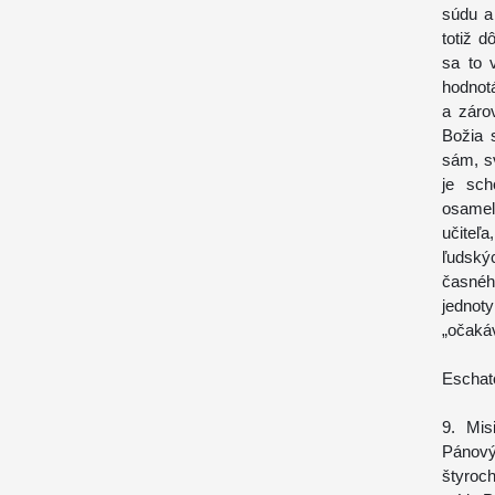
súdu a
totiž d
sa to 
hodnot
a záro
Božia 
sám, s
je sch
osamelo
učiteľa
ľudský
časnéh
jednoty
„očakáv
Eschato
9. Mis
Pánový
štyroc