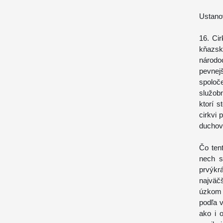
Ustano
16. Ci
kňazsk
národo
pevnej
spolo
služob
ktorí s
cirkvi
duchov
Čo ten
nech s
prvýkr
najväčš
úzkom 
podľa 
ako i 