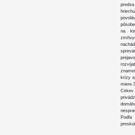
predsa
hriech
povol
pôsobe
na kt
zmŕtvy
nachád
sprevá
prejav
rozvíj
znamen
krízy a
miere.
Cirkev
privád
domáh
nespra
Podľa 
preskúm