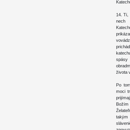
Katechu
14. Tí,
nech 
Katech
prikáz
vovád
prichá
katec
spásy 
obradm
života 
Po tom
moci t
prijím
Božím 
Źelate
takým 
sláven
znovuzr