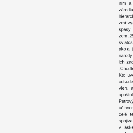
ním a 
zárod
hiera
zmŕtvy
spásy 
zemi,2
sviatos
ako aj 
národy
ich za
„Choďte
Kto uv
odsúden
vieru 
apošto
Petrov
účinno
celé t
spojiva
v lásk