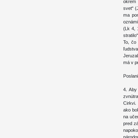
okrem h
svet“ (
ma pom
oznámi
(Lk 4, 
stratilo
To, čo
ľudstv
Jeruza
má v p
Poslan
4. Aby
zvnútr
Cirkvi
ako bol
na učen
pred z
napoko
národov