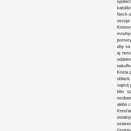
spoloč
katolík
Nech s
osvoja
Kristo
mnohýc
pomery
aby sa 
aj nero
oddele
nakoľk
Krista 
oblasti
najmä 
táto s
osobam
alebo c
Kresťan
ostatn
ustano
čestný