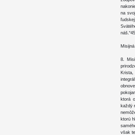
nakonie
na svo
ľudske
Svätéh
náš.“4
Misijná
8. Mis
prirod
Krista
integr
obnove
pokoja
ktorá 
každý r
nemôže
ktorú h
samého
však te