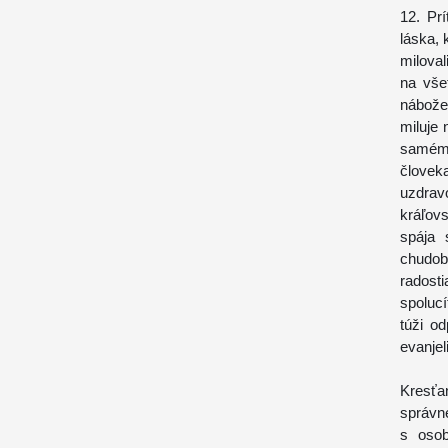
12. Pr
láska,
milova
na vše
nábože
miluje 
samému
človek
uzdrav
kráľov
spája 
chudobn
radost
spolucí
túži o
evanjel
Kresťa
správn
s osob