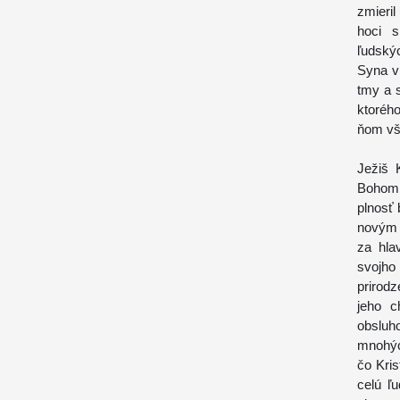
zmieril
hoci s
ľudský
Syna v
tmy a 
ktoréh
ňom vše
Ježiš 
Bohom 
plnosť 
novým 
za hla
svojho
prirodz
jeho c
obsluho
mnohých
čo Kri
celú ľ