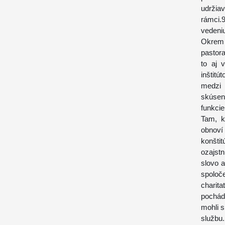
udržia
rámci.
vedeniu
Okrem t
pastora
to aj 
inštitú
medzi
skúsený
funkcie
Tam, k
obnoví
konšti
ozajst
slovo 
spolo
charit
pochád
mohli s
službu.