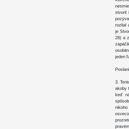
nesmie
stvori
pozýva
rozlial
je Stvo
28) a 
zapáči
osobitn
jeden ľ
Poslan
3. Ten
akoby t
keď ná
spôsob
nikoho
osveco
prozre
pravém