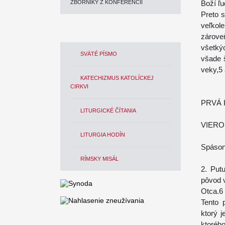
ZBORNÍKY Z KONFERENCIÍ
Boží ľu
Preto 
veľkol
zárove
všetkýc
SVÄTÉ PÍSMO
všade š
veky,5 
KATECHIZMUS KATOLÍCKEJ
CIRKVI
PRVÁ 
LITURGICKÉ ČÍTANIA
VIERO
LITURGIA HODÍN
Spáson
RÍMSKY MISÁL
2. Put
pôvod 
Otca.6
Tento 
ktorý 
ktoré