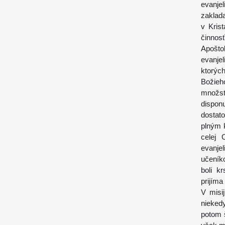
evanjel
zaklada
v Kris
činnosť
Apošto
evanje
ktorýc
Božieh
množst
dispon
dostat
plným 
celej 
evanje
učeník
boli k
prijíma
V misij
niekedy
potom š