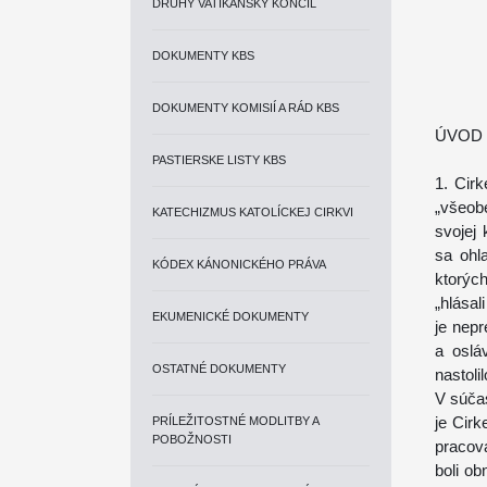
DRUHÝ VATIKÁNSKY KONCIL
DOKUMENTY KBS
DOKUMENTY KOMISIÍ A RÁD KBS
ÚVOD
PASTIERSKE LISTY KBS
1. Cir
„všeob
KATECHIZMUS KATOLÍCKEJ CIRKVI
svojej 
sa ohl
KÓDEX KÁNONICKÉHO PRÁVA
ktorýc
„hlásal
EKUMENICKÉ DOKUMENTY
je nepr
a oslá
OSTATNÉ DOKUMENTY
nastoli
V súčas
je Cirk
PRÍLEŽITOSTNÉ MODLITBY A
POBOŽNOSTI
pracov
boli ob