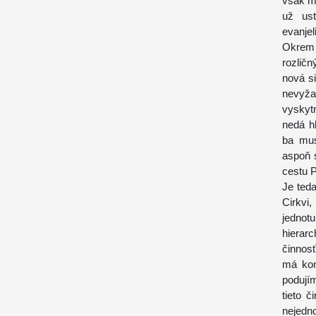
však mi
už ust
evanjel
Okrem 
rozlič
nová si
nevyža
vyskyt
nedá h
ba mus
aspoň s
cestu 
Je teda
Cirkvi,
jednotu
hierar
činnosť
má kon
podují
tieto č
nejedn