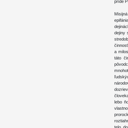
príde 
Misijn
epifáni
dejiná
dejiny
stredo
činnosť
a milo
táto č
pôvodc
mnohot
ľudský
národo
dozrie
človeka
lebo ň
vlastn
proroc
roztiah
telo d