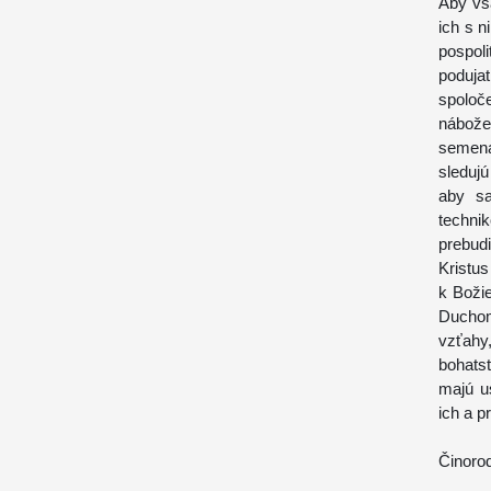
Aby vš
ich s n
pospoli
poduja
spoloč
nábože
semená
sleduj
aby sa
techni
prebud
Kristus
k Božie
Duchom
vzťahy,
bohatst
majú us
ich a p
Činoro