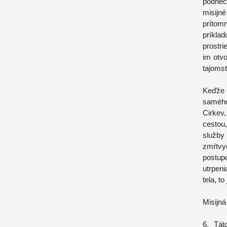
podnec
misijné
prítom
príkla
prostri
im otvo
tajomst
Keďže t
samého
Cirkev
cestou,
služb
zmŕtvy
postup
utrpeni
tela, t
Misijná
6. Tát