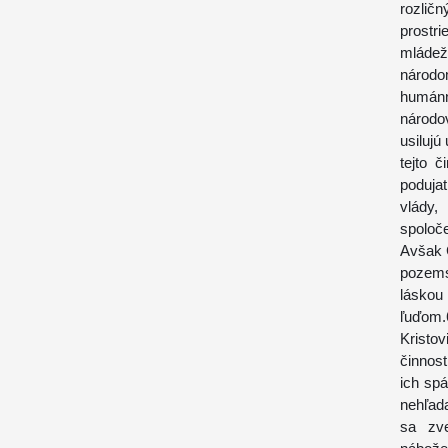
rozličn
prostr
mládež
národ
humánn
národov
usilujú
tejto 
poduja
vlády
spoloč
Avšak 
pozemsk
láskou
ľuďom.
Kristo
činnost
ich spá
nehľada
sa zve