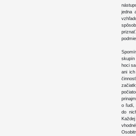
nástup
jedna 
vzhľa
spôsobo
prizna
podmien
Spomín
skupín
hoci sa
ani ic
činnos
začiat
počiat
prinajm
o ľudí
do nic
Každej 
vhodné 
Osobit