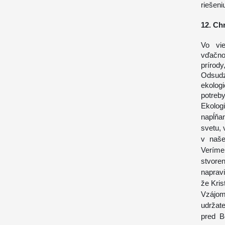
riešeniu
12. Ch
Vo vie
vďačno
prírody
Odsudz
ekolog
potreby
Ekolog
napĺňa
svetu, 
v naše
Veríme
stvore
napravi
že Kris
Vzájo
udržat
pred B