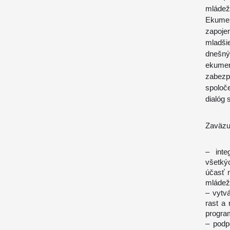
mládežn
Ekumen
zapojen
mladši
dnešn
ekumen
zabezp
spoloč
dialóg 
Zaväzu
– inte
všetký
účasť 
mládež
– vytv
rast a
program
– podp