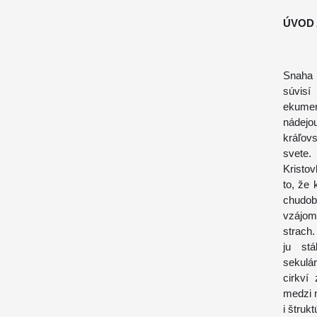
ÚVOD
Snaha 
súvisí
ekumen
nádej
kráľovs
svete.
Kristov
to, že 
chudob
vzájom
strach.
ju st
sekulá
cirkví
medzi 
i štruk