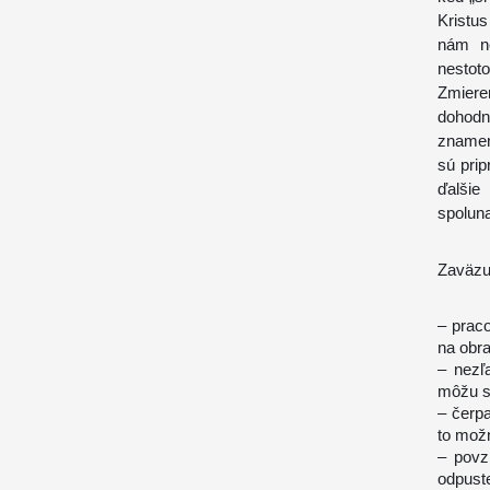
Kristus
nám ne
nestot
Zmiere
dohodnú
znamená
sú prip
ďalši
spoluna
Zaväzu
– prac
na obr
– nezľ
môžu s
– čerp
to možn
– povz
odpust