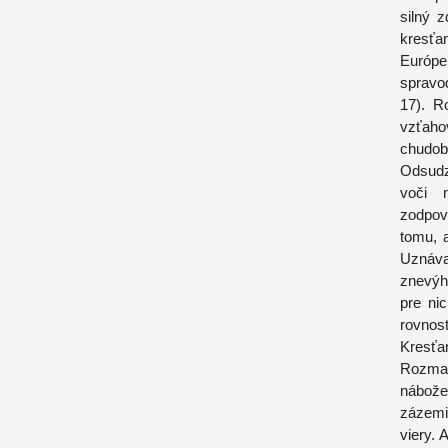
silný 
kresťa
Európe,
spravod
17). R
vzťaho
chudob
Odsudz
voči n
zodpov
tomu, 
Uznáva
znevýh
pre ni
rovnosť
Kresťa
Rozman
nábože
zázemi
viery.