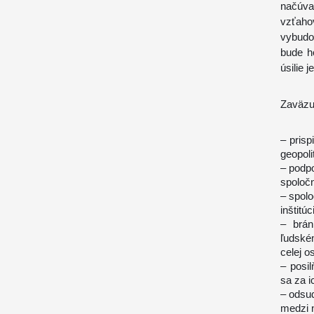
načúvan
vzťaho
vybudov
bude h
úsilie 
Zaväzu
– prisp
geopol
– podp
spoloč
– spol
inštitú
– brán
ľudské
celej o
– posi
sa za i
– odsu
medzi 