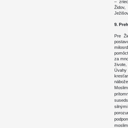
– zrie
Židov,
Ježišov
9. Pre
Pre Ži
postav
milosr
pomôcť
za mno
živote
Úvahy
kresť
nábože
Moslim
príto
suseds
silným
porozu
podpo
moslim