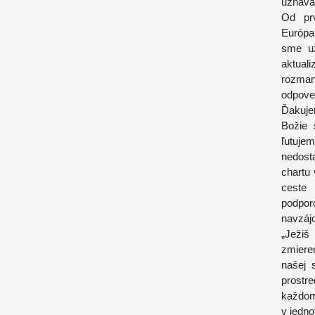
uznávan
Od pr
Európa
sme uz
aktual
rozmani
odpoved
Ďakujem
Božie 
ľutuje
nedosta
chartu
ceste
podpor
navzájo
„Ježiš
zmiere
našej 
prostr
každom
v jedn