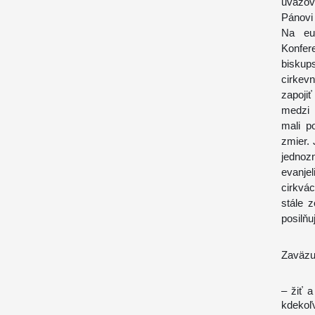
uvažova
Pánovi 
Na eur
Konfe
biskup
cirkev
zapoji
medzi c
mali p
zmier. 
jedno
evanje
cirkvá
stále 
posilňu
Zaväzu
– žiť 
kdekoľ