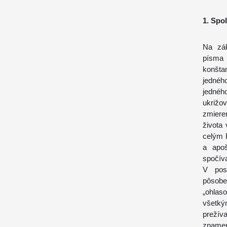
1. Spo
Na zák
písma 
konšta
jednéh
jednéh
ukrižo
zmieren
života
celým 
a apoš
spočíva
V pos
pôsob
„ohlas
všetký
prežív
znameni