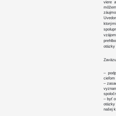
viere 
môžeme
záujmo
Uvedom
ktorým
spolup
vzájo
prehlb
otázky
Zaväzu
– podp
cieľom 
– zasa
vyznan
spoloč
– byť o
otázky
našej k