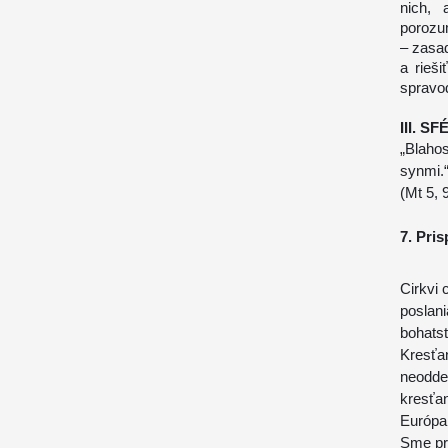
nich,
porozu
– zasad
a rieš
spravod
III. 
„Blaho
synmi.
(
Mt
5, 
7. Pri
Cirkvi
poslan
bohats
Kresťa
neoddel
kresťan
Európan
Sme pr