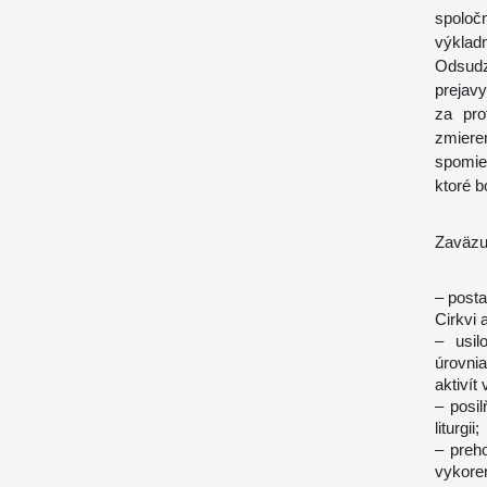
spoloč
výklad
Odsudz
prejav
za pro
zmiere
spomie
ktoré 
Zaväzu
– posta
Cirkvi 
– usil
úrovni
aktivít
– posi
liturgii;
– preho
vykoren