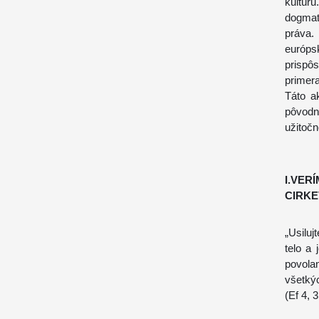
kultúr
dogmati
práva.
európ
prispô
primer
Táto a
pôvod
užitočn
I.VER
CIRKE
„Usilu
telo a 
povolan
všetkýc
(Ef 4, 3