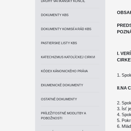
DRUHÝ VATIKÁNSKY KONCIL
OBSA
DOKUMENTY KBS
PREDS
DOKUMENTY KOMISIÍ A RÁD KBS
POZN
PASTIERSKE LISTY KBS
I. VE
KATECHIZMUS KATOLÍCKEJ CIRKVI
CIRKE
KÓDEX KÁNONICKÉHO PRÁVA
1. Spol
EKUMENICKÉ DOKUMENTY
II.NA
OSTATNÉ DOKUMENTY
2. Spol
3. Ísť 
PRÍLEŽITOSTNÉ MODLITBY A
4. Spol
POBOŽNOSTI
5. Pokr
6. Mlá