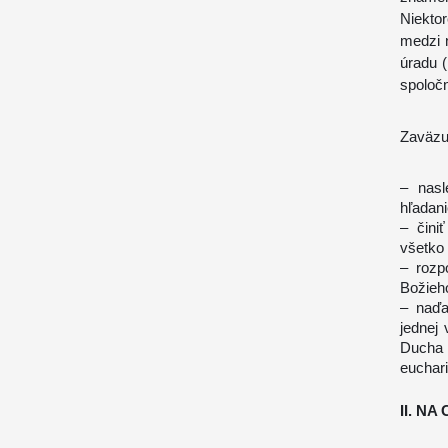
Niekto
medzi n
úradu (
spoločn
Zaväzu
– nasl
hľadani
– čini
všetko 
– rozp
Božieh
– naďa
jednej
Ducha
euchar
II. N