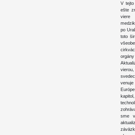
V tejt
ešte z
viere
medzik
po Ura
toto š
všeobe
cirkvá
orgány 
Aktual
vierou
svedect
venuje
Európe
kapitol
techno
zohráv
sme v
aktual
záväz