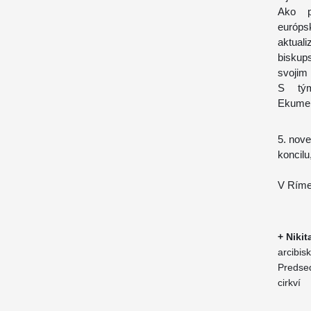
Ako p
európ
aktual
biskup
svojim
S tým
Ekumen
5. nov
koncilu
V Ríme
+ Nikit
arcibisk
Predse
cirkví