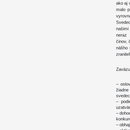
ako aj 
malo p
vyrovná
Svedec
našimi
neraz 
činov, 
nášho 
zranite
Zaväzu
– oslo
žiadne 
svedec
– podi
uzatvár
– dohod
konkure
– obha