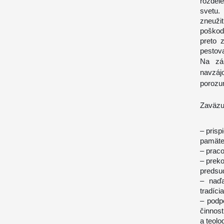
rozdel
svetu.
zneuži
poškod
preto 
pestova
Na zák
navzáj
porozum
Zaväzu
– prisp
pamäte
– prac
– preko
predsud
– naďa
tradíc
– podp
činnost
a teolo