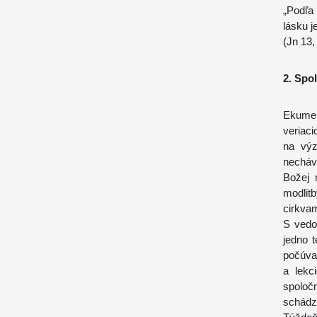
„Podľa
lásku j
(Jn 13,
2. Spo
Ekumen
veriaci
na výz
necháv
Božej 
modlit
cirkvam
S vedo
jedno t
počúvam
a lekc
spoloč
schádz