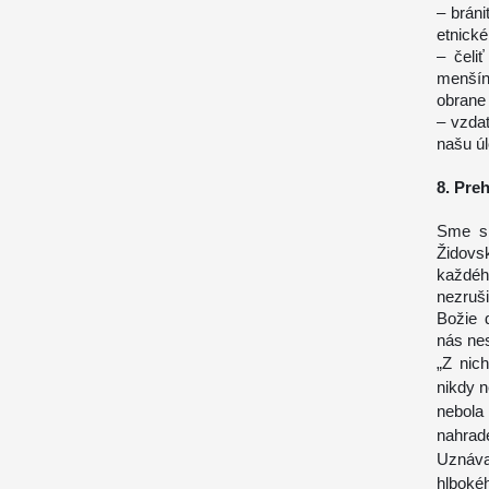
– brán
etnické
– čeli
menšín,
obrane
– vzdať
našu úl
8. Pre
Sme sp
Židovs
každéh
nezruš
Božie 
nás nes
„Z nich
nikdy n
nebola
nahrad
Uznáv
hlboké