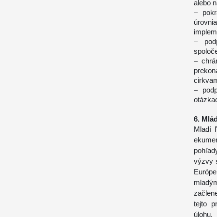
alebo n
– pokr
úrovni
implem
– pod
spoloče
– chrá
preko
cirkvam
– podp
otázkac
6. Mlá
Mladí 
ekumen
pohľad
výzvy 
Európe
mladým
začlene
tejto 
úlohu,