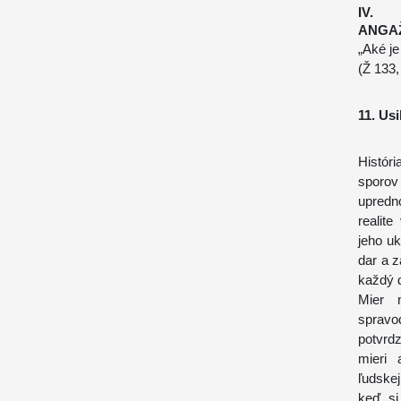
IV. 
ANGA
„Aké je
(
Ž
133,
11. Us
Históri
sporo
upredn
realit
jeho u
dar a 
každý d
Mier n
spravo
potvrdz
mieri 
ľudskej
keď „si