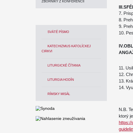
ZBORNÍKY Z KONFERENCIÍ
III.S
7. Pri
8. Pre
9. Pre
SVÄTÉ PÍSMO
10. Pe
IV.OB
KATECHIZMUS KATOLÍCKEJ
CIRKVI
ANGA
LITURGICKÉ ČÍTANIA
11. Usi
12. Chr
LITURGIA HODÍN
13. Kr
14. Vyu
RÍMSKY MISÁL
N.B. Te
ktorý je
https:
guideli