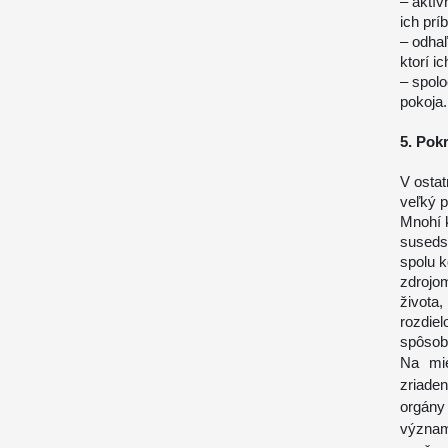
– aktív
ich prí
– odhaľ
ktorí ic
– spolo
pokoja
5. Pok
V osta
veľký p
Mnohí k
susedst
spolu k
zdrojo
života,
rozdiel
spôsob
Na mie
zriade
orgány
význam