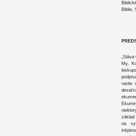
Biblick
Biblie,
PRED
„Sláva 
My, Ko
biskup
podpís
rastie
desaťr
ekumen
Ekumen
niekto
základ
na vyt
inšpir