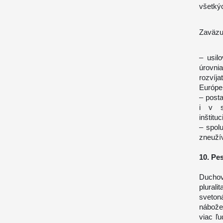
všetký
Zaväzu
– usil
úrovni
rozvíj
Európe 
– posta
i v sp
inštituc
– spol
zneuží
10. Pe
Duchov
plura
sveton
nábože
viac ľu