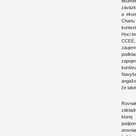
ekumen
záväzky
a ekum
Chartu
kontext
Hoci t
CCEE, 
záujem
podkla
zapoje
konštr
Navyše
angažo
že také
Rovnak
základ
ktorej
podpor
úrovnia