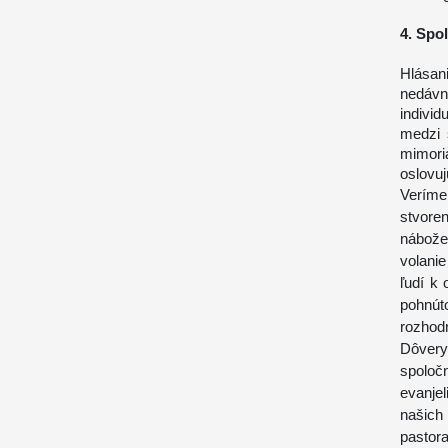
4. Spo
Hlásan
nedáv
indivi
medzi 
mimori
oslovuj
Veríme
stvore
nábože
volanie
ľudí k
pohnú
rozhodn
Dôvery
spoloč
evanjel
našich
pastora