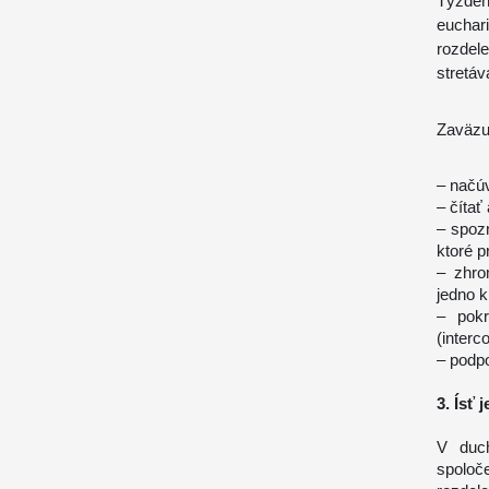
Týždeň
euchari
rozdel
stretáv
Zaväzu
– načú
– čítať
– spoz
ktoré pr
– zhro
jedno 
– pokr
(
inter
– podpo
3. Ísť
V duch
spoloč