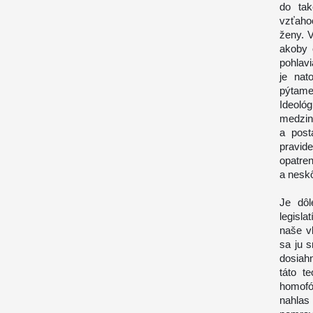
do tak
vzťahoc
ženy. 
akoby 
pohlavi
je nat
pýtame
Ideol
medzin
a post
pravide
opatren
a neskô
Je dôl
legisla
naše vl
sa ju 
dosiah
táto t
homofó
nahlas