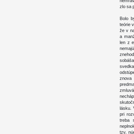
nemravn
zlo sa 
Bolo b
teórie 
že v n
a manž
len z 
nemajú
znehod
sobáša,
svedka
odstúp
znova
predm
zmluvá
necháp
skutoč
lásku.
pri ro
treba 
neplno
tzv. nú