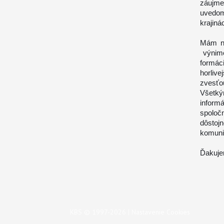
záujme
uvedomi
krajinác
Mám ná
výnimo
formác
horliv
zvesťou
Všetký
inform
spoloč
dôstoj
komunit
Ďakuje
KBS © 1997-2026 |
Nastavenie Cookies