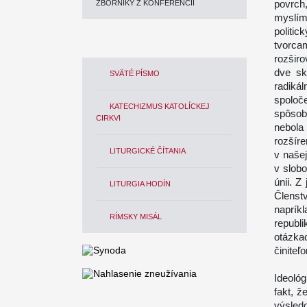
povrch,
ZBORNÍKY Z KONFERENCIÍ
myslím
politi
tvorca
rozširo
dve sk
SVÄTÉ PÍSMO
radik
spoloč
KATECHIZMUS KATOLÍCKEJ
spôsob
CIRKVI
nebola
rozšír
LITURGICKÉ ČÍTANIA
v našej
v slob
únii. Z
LITURGIA HODÍN
Členst
naprík
RÍMSKY MISÁL
republ
otázka
činiteľ
Ideológ
fakt, 
výsle