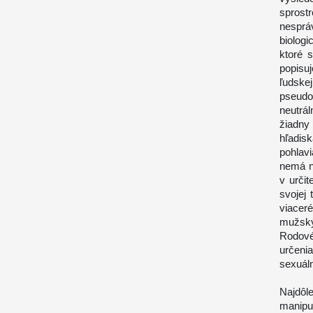
sprostr
nesprá
biologi
ktoré s
popisu
ľudskej
pseudo
neutrá
žiadny
hľadis
pohlav
nemá n
v určit
svojej 
viacer
mužský
Rodové
určeni
sexuál
Najdôl
manipu