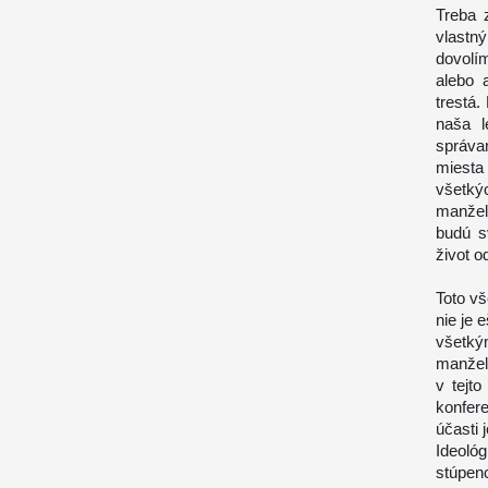
Treba 
vlastn
dovolí
alebo 
trestá.
naša l
správan
miesta
všetký
manžel
budú s
život o
Toto vš
nie je 
všetký
manžel
v tejt
konfer
účasti 
Ideoló
stúpen