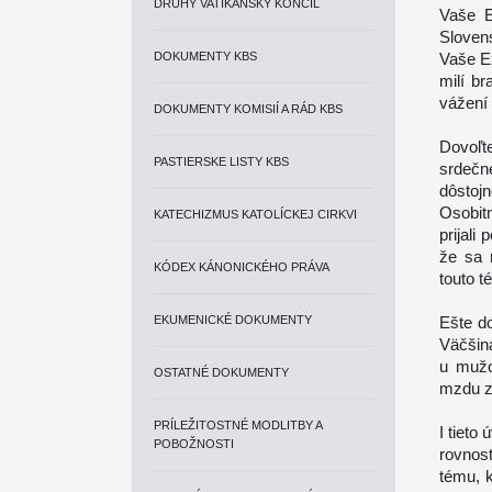
DRUHÝ VATIKÁNSKY KONCIL
Vaše E
Slovens
DOKUMENTY KBS
Vaše Ex
milí br
vážení 
DOKUMENTY KOMISIÍ A RÁD KBS
Dovoľt
PASTIERSKE LISTY KBS
srdečn
dôstojn
Osobit
KATECHIZMUS KATOLÍCKEJ CIRKVI
prijali
že sa 
KÓDEX KÁNONICKÉHO PRÁVA
touto t
EKUMENICKÉ DOKUMENTY
Ešte d
Väčšina
u mužo
OSTATNÉ DOKUMENTY
mzdu za
PRÍLEŽITOSTNÉ MODLITBY A
I tieto
POBOŽNOSTI
rovnost
tému, k